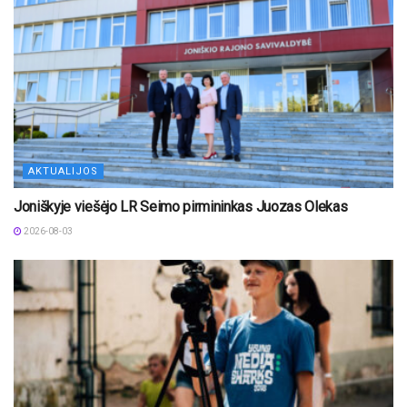
AKTUALIJOS
Joniškyje viešėjo LR Seimo pirmininkas Juozas Olekas
2026-08-03