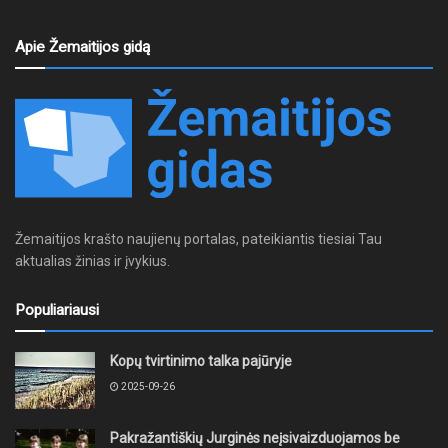
Apie Žemaitijos gidą
Žemaitijos krašto naujienų portalas, pateikiantis tiesiai Tau
aktualias žinias ir įvykius.
Populiariausi
Kopų tvirtinimo talka pajūryje
2025-09-26
Pakražantiškių Jurginės neįsivaizduojamos be