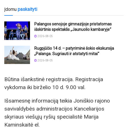
Įdomu
paskaityti
Palangos senojoje gimnazijoje pristatomas
išskirtinis spektaklis „Jaunuolio kambaryje“
2026-08-05
Rugpjūčio 14 d. – patyriminė šokio ekskursija
„Palanga. Sugriauti ir atstatyti mitai“
2026-08-05
Būtina išankstinė registracija. Registracija
vykdoma iki birželio 10 d. 9.00 val.
Išsamesnę informaciją teikia Joniškio rajono
savivaldybės administracijos Kanceliarijos
skyriaus viešųjų ryšių specialistė Marija
Kaminskaitė el.