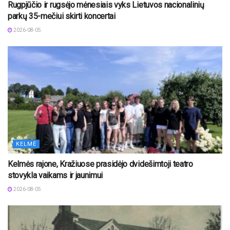
Rugpjūčio ir rugsėjo mėnesiais vyks Lietuvos nacionalinių
parkų 35-mečiui skirti koncertai
2026-08-05
KELMĖ
Kelmės rajone, Kražiuose prasidėjo dvidešimtoji teatro
stovykla vaikams ir jaunimui
2026-08-05