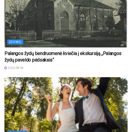
ĮDOMU
Palangos žydų bendruomenė kviečia į ekskursiją „Palangos
žydų paveldo pėdsakais“
2026-08-04