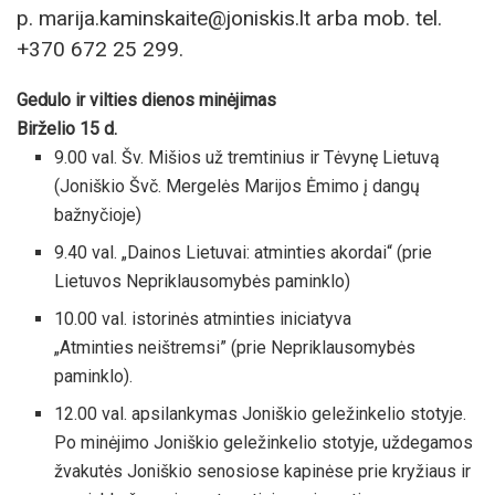
p. marija.kaminskaite@joniskis.lt arba mob. tel.
+370 672 25 299.
Gedulo ir vilties dienos minėjimas
Birželio 15 d.
9.00 val. Šv. Mišios už tremtinius ir Tėvynę Lietuvą
(Joniškio Švč. Mergelės Marijos Ėmimo į dangų
bažnyčioje)
9.40 val. „Dainos Lietuvai: atminties akordai“ (prie
Lietuvos Nepriklausomybės paminklo)
10.00 val. istorinės atminties iniciatyva
„Atminties neištremsi” (prie Nepriklausomybės
paminklo).
12.00 val. apsilankymas Joniškio geležinkelio stotyje.
Po minėjimo Joniškio geležinkelio stotyje, uždegamos
žvakutės Joniškio senosiose kapinėse prie kryžiaus ir