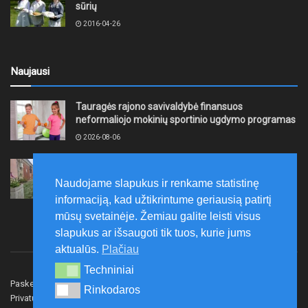
sūrių
2016-04-26
Naujausi
Tauragės rajono savivaldybė finansuos
neformaliojo mokinių sportinio ugdymo programas
2026-08-06
„Gargždų kūrybos stotyje“ – dar viena renginių
kupina savaitė
Naudojame slapukus ir renkame statistinę
2026-08-05
informaciją, kad užtikrintume geriausią patirtį
mūsų svetainėje. Žemiau galite leisti visus
slapukus ar išsaugoti tik tuos, kurie jums
aktualūs.
Plačiau
Techniniai
Techniniai
Paskelbk naujieną
Rašyti redakcijai
Reklama
Rinkodaros
Rinkodaros
Privatumo politika
Susisiekite