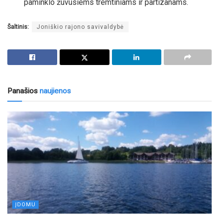
paminklo žuvusiems tremtiniams ir partizanams.
Šaltinis:
Joniškio rajono savivaldybė
Panašios
naujienos
ĮDOMU