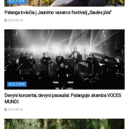
KULTŪRA
Palanga kviečia į Jaunimo vasaros festivalį „Saulės jūra“
2026-08-04
KULTŪRA
Devyni koncertai, devyni pasauliai: Palangoje skamba VOCES
MUNDI
2026-08-04