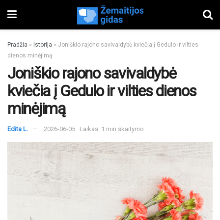
Pradžia
»
Istorija
»
Joniškio rajono savivaldybė kviečia į Gedulo ir vilties
dienos minėjimą
Joniškio rajono savivaldybė
kviečia į Gedulo ir vilties dienos
minėjimą
Edita L.
2026-06-05
Laikas: 1 min skaitymo