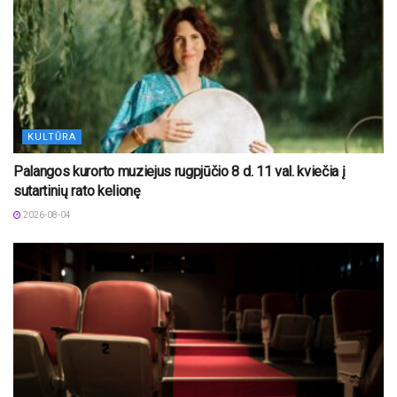
KULTŪRA
Palangos kurorto muziejus rugpjūčio 8 d. 11 val. kviečia į
sutartinių rato kelionę
2026-08-04