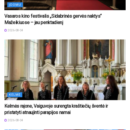
ĮDOMU
Vasaros kino festivalis „Sidabrinės gervės naktys“
Mažeikiuose – jau penktadienį
2026-08-04
KELMĖ
Kelmės rajone, Vaiguvoje surengta kraštiečių šventė ir
pristatyti atnaujinti parapijos namai
2026-08-04