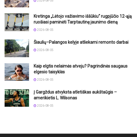
2026-08-05
Kretinga „Lėtojo važiavimo iššūkiu“ rugpjūčio 12-ąją
ruošiasi paminėti Tarptautinę jaunimo dieną
2026-08-05
Šiaulių–Palangos kelyje atliekami remonto darbai
2026-08-05
Kaip elgtis nelaimės atveju? Pagrindinės saugaus
elgesio taisyklės
2026-08-05
Į Gargždus atvyksta atletiškas aukštaūgis –
amerikietis L. Wilsonas
2026-08-05