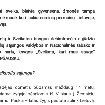
si sveika, blaivia gyvensena, žmonės tampa
nė masė, kuri laukia esminių permainų Lietuvoje,
vęs.
etų ir Sveikatos bangos dešimtmečio sąjūdžio
olių sąjungos valdybos ir Nacionalinės tabako ir
jos nariu, knygos „Sveikata, kuri mus saugo“
DAPŠAUSKU.
eikuolių sąjunga?
radėjau domėtis būdamas maždaug 14 metų.
niame žygyje pėsčiomis iš Vilniaus į Žemaičių
enimo. Paskui – kitas žygis pėstute aplink Lietuvą.