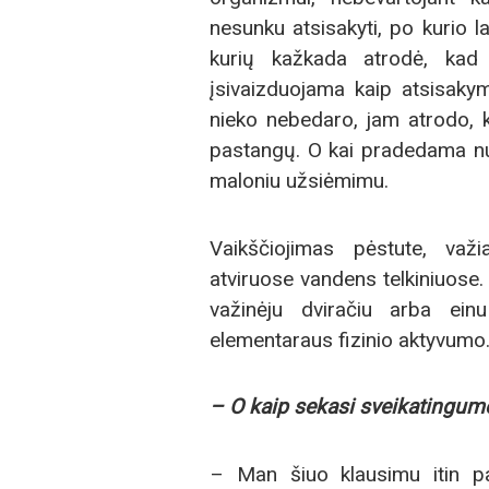
nesunku atsisakyti, po kurio la
kurių kažkada atrodė, kad 
įsivaizduojama kaip atsisaky
nieko nebedaro, jam atrodo, k
pastangų. O kai pradedama n
maloniu užsiėmimu.
Vaikščiojimas pėstute, važ
atviruose vandens telkiniuos
važinėju dviračiu arba ein
elementaraus fizinio aktyvumo.
– O kaip sekasi sveikatingum
– Man šiuo klausimu itin p