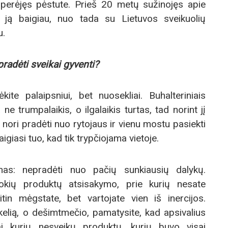
 perėjęs pėstute. Prieš 20 metų sužinojęs apie
 ją baigiau, nuo tada su Lietuvos sveikuolių
u.
radėti sveikai gyventi?
e palaipsniui, bet nuosekliai. Buhalteriniais
ne trumpalaikis, o ilgalaikis turtas, tad norint jį
s nori pradėti nuo rytojaus ir vienu mostu pasiekti
aigiasi tuo, kad tik trypčiojama vietoje.
mas: nepradėti nuo pačių sunkiausių dalykų.
tokių produktų atsisakymo, prie kurių nesate
itin mėgstate, bet vartojate vien iš inercijos.
elią, o dešimtmečio, pamatysite, kad apsivalius
ai kurių nesveikų produktų, kurių buvo visai