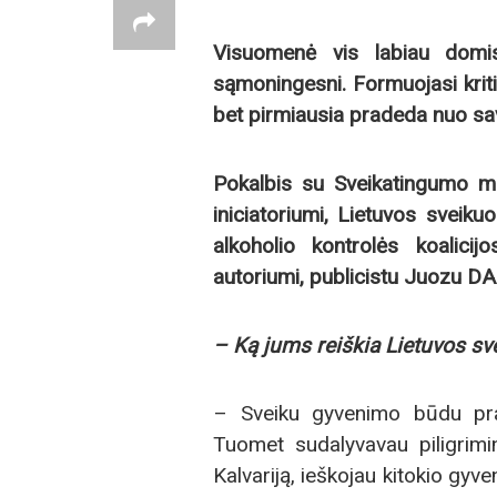
Visuomenė vis labiau domi
sąmoningesni. Formuojasi kriti
bet pirmiausia pradeda nuo sa
Pokalbis su Sveikatingumo m
iniciatoriumi, Lietuvos sveiku
alkoholio kontrolės koalici
autoriumi, publicistu Juozu 
– Ką jums reiškia Lietuvos sv
– Sveiku gyvenimo būdu p
Tuomet sudalyvavau piligrimi
Kalvariją, ieškojau kitokio gyv