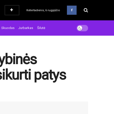
Ketvirtadienis, 6 rugpjūčio
Skuodas
Jurbarkas
Šilutė
ybinės
ikurti patys