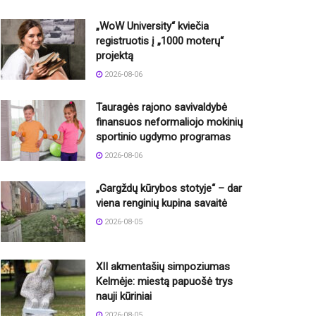
„WoW University“ kviečia
registruotis į „1000 moterų“
projektą
2026-08-06
Tauragės rajono savivaldybė
finansuos neformaliojo mokinių
sportinio ugdymo programas
2026-08-06
„Gargždų kūrybos stotyje“ – dar
viena renginių kupina savaitė
2026-08-05
XII akmentašių simpoziumas
Kelmėje: miestą papuošė trys
nauji kūriniai
2026-08-05