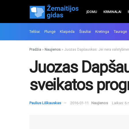
ĮDOMU
KRIMINALAI
Telšiai
Plungė
Klaipėda
Šiauliai
Kretinga
Tauragė
Pradžia
»
Naujienos
»
Juozas Dapšauskas: Jei nėra valstybinės
Juozas Dapšaus
sveikatos progr
Paulius Liškauskas
2016-01-11
Naujienos
Laikas: 6