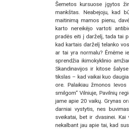
Šemetos kursuose įgytos žin
mankštas. Neabejoju, kad bū
maitinimą mamos pienu, davė 
karto nereikėjo vartoti anti
pradės eiti į darželį, tada tai
kad kartais darželį telanko vos
ar tai yra normalu? Ėmėme iešk
sprendžia ikimokyklinio amži
Skandinavijos ir kitose šalyse
tikslas – kad vaikai kuo daugia
ore. Palaikiau žmonos Ievos 
smilgom“ Vilniuje, Pavilnių re
jame apie 20 vaikų. Grynas oras
darniai vystytis, nes buvima
sveikatai, bet ir dvasinei. Kai
nekalbant jau apie tai, kad su