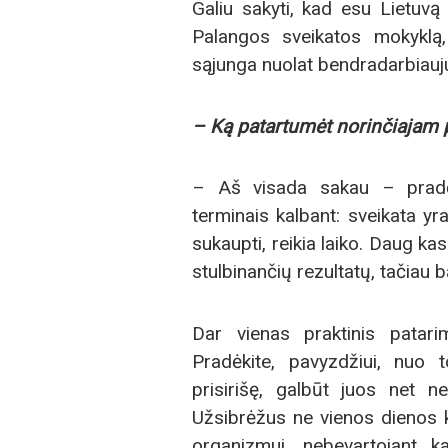
Galiu sakyti, kad esu Lietuvą
Palangos sveikatos mokyklą,
sąjunga nuolat bendradarbiauj
– Ką patartumėt norinčiajam p
– Aš visada sakau – pradėkit
terminais kalbant: sveikata yra 
sukaupti, reikia laiko. Daug ka
stulbinančių rezultatų, tačiau b
Dar vienas praktinis patari
Pradėkite, pavyzdžiui, nuo 
prisirišę, galbūt juos net ne
Užsibrėžus ne vienos dienos k
organizmui, nebevartojant k