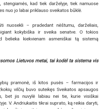
jo, stengiamės, kad tiek darželyje, tiek namuose
es nuo jo labai priklauso sveikatos būklė.
ūti nuosekli – pradedant nėštumu, darželiais,
igiant kokybiška ir sveika senatve. O tokios
ad belieka kiekvienam asmeniškai tą sistemą
somos Lietuvos metai, tai kodėl ta sistema vis
ybių pramonė, iš kitos pusės – farmacijos ir
kokių vilčių buvo suteikęs Sveikatos apsaugos
s, bet jis nuvylė labiau nei tie, kurie visiškai
. V. Andriukaitis tikrai suprato, ką reikia daryti,