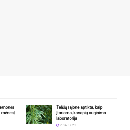
riemonės
Telšių rajone aptikta, kaip
o mėnesį
įtariama, kanapių auginimo
laboratorija
2026-07-29