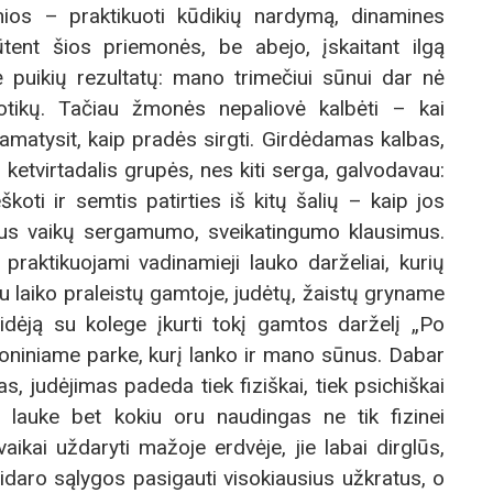
ios – praktikuoti kūdikių nardymą, dinamines
tent šios priemonės, be abejo, įskaitant ilgą
puikių rezultatų: mano trimečiui sūnui dar nė
biotikų. Tačiau žmonės nepaliovė kalbėti – kai
 pamatysit, kaip pradės sirgti. Girdėdamas kalbas,
 ketvirtadalis grupės, nes kiti serga, galvodavau:
oti ir semtis patirties iš kitų šalių – kaip jos
aus vaikų sergamumo, sveikatingumo klausimus.
 praktikuojami vadinamieji lauko darželiai, kurių
u laiko praleistų gamtoje, judėtų, žaistų gryname
idėją su kolege įkurti tokį gamtos darželį „Po
gioniniame parke, kurį lanko ir mano sūnus. Dabar
, judėjimas padeda tiek fiziškai, tiek psichiškai
s lauke bet kokiu oru naudingas ne tik fizinei
 vaikai uždaryti mažoje erdvėje, jie labai dirglūs,
sidaro sąlygos pasigauti visokiausius užkratus, o