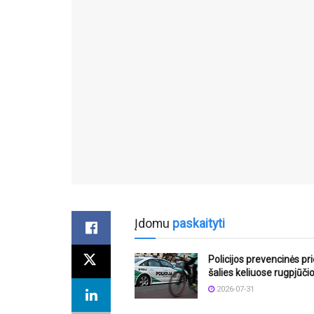
Įdomu
paskaityti
Policijos prevencinės p
šalies keliuose rugpjūči
2026-07-31