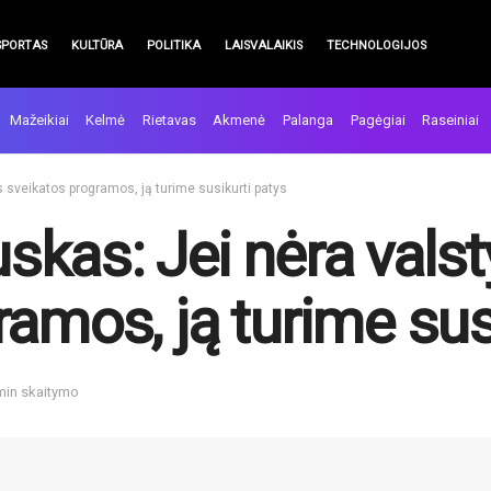
SPORTAS
KULTŪRA
POLITIKA
LAISVALAIKIS
TECHNOLOGIJOS
Mažeikiai
Kelmė
Rietavas
Akmenė
Palanga
Pagėgiai
Raseiniai
 sveikatos programos, ją turime susikurti patys
kas: Jei nėra valst
amos, ją turime sus
 min skaitymo