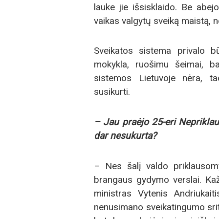
lauke jie išsisklaido. Be abe
vaikas valgytų sveiką maistą, n
Sveikatos sistema privalo b
mokykla, ruošimu šeimai, ba
sistemos Lietuvoje nėra, t
susikurti.
– Jau praėjo 25-eri Nepriklau
dar nesukurta?
– Nes šalį valdo priklausom
brangaus gydymo verslai. Kaž
ministras Vytenis Andriukaiti
nenusimano sveikatingumo srityje