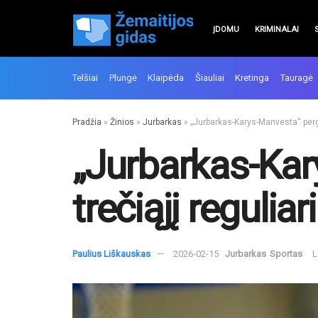
ĮDOMU
KRIMINALAI
Telšiai
Plungė
Klaipėda
Šiauliai
Kretinga
Tauragė
Pradžia
»
Žinios
»
Jurbarkas
»
„Jurbarkas-Karys-Manvesta“ perga
„Jurbarkas-Kar
trečiąjį regulia
Paulius Liškauskas
2026-02-15
Jurbarkas
Sportas
L