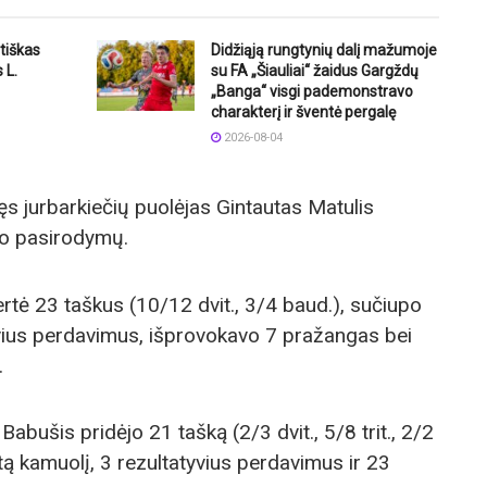
tiškas
Didžiąją rungtynių dalį mažumoje
 L.
su FA „Šiauliai“ žaidus Gargždų
„Banga“ visgi pademonstravo
charakterį ir šventė pergalę
2026-08-04
ęs jurbarkiečių puolėjas Gintautas Matulis
no pasirodymų.
tė 23 taškus (10/12 dvit., 3/4 baud.), sučiupo
yvius perdavimus, išprovokavo 7 pražangas bei
.
Babušis pridėjo 21 tašką (2/3 dvit., 5/8 trit., 2/2
tą kamuolį, 3 rezultatyvius perdavimus ir 23