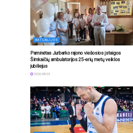
AKTUALIJOS
Paminėtas Jurbarko rajono viešosios įstaigos
Šimkaičių ambulatorijos 25-erių metų veiklos
jubiliejus
2026-08-03