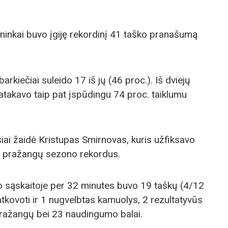
ninkai buvo įgiję rekordinį 41 taško pranašumą
rkiečiai suleido 17 iš jų (46 proc.). Iš dviejų
atakavo taip pat įspūdingu 74 proc. taiklumu
siai žaidė Kristupas Smirnovas, kuris užfiksavo
ų pražangų sezono rekordus.
 sąskaitoje per 32 minutes buvo 19 taškų (4/12
7 atkovoti ir 1 nugvelbtas kamuolys, 2 rezultatyvūs
ražangų bei 23 naudingumo balai.