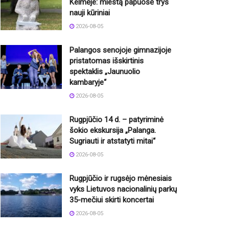
Kelmėje: miestą papuošė trys
nauji kūriniai
2026-08-05
Palangos senojoje gimnazijoje
pristatomas išskirtinis
spektaklis „Jaunuolio
kambaryje“
2026-08-05
Rugpjūčio 14 d. – patyriminė
šokio ekskursija „Palanga.
Sugriauti ir atstatyti mitai“
2026-08-05
Rugpjūčio ir rugsėjo mėnesiais
vyks Lietuvos nacionalinių parkų
35-mečiui skirti koncertai
2026-08-05