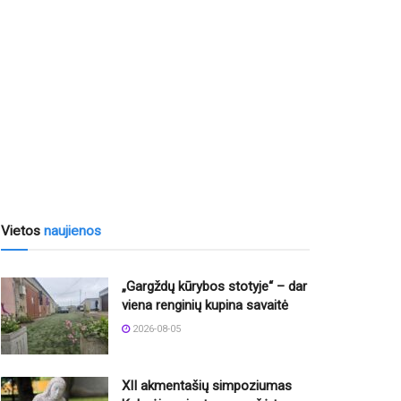
Vietos
naujienos
„Gargždų kūrybos stotyje“ – dar
viena renginių kupina savaitė
2026-08-05
XII akmentašių simpoziumas