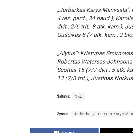
„Jurbarkas-Karys-Manvesta“: G
4 rez. perd., 34 naud.), Karoli
dvit., 2/6 trit., 8 atk. kam.), J
Guščikas 8 (7 atk. kam., 2 blo
„Alytus“: Kristupas Smirnovas 
Robertas Watersas-Johnsonas 1
Scottas 15 (7/7 dvit., 5 atk. k
13 (2/3 trit.), Justinas Norkus
Šaltinis:
NKL
Žymos:
Jurbarko „Jurbarkas-Karys-Ma