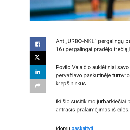
Ant „URBO-NKL“ pergalingų bė
16) pergalingai pradėjo trečiąjį
Povilo Valaičio auklėtiniai savo
pervažiavo paskutinėje turnyro 
krepšininkus.
Iki šio susitikimo jurbarkiečiai
antrasis pralaimėjimas iš eilės.
Įdomu
paskaityti