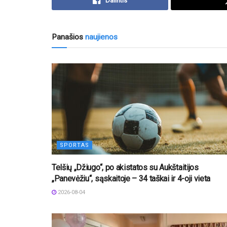
Dalintis
Panašios
naujienos
SPORTAS
Telšių „Džiugo“, po akistatos su Aukštaitijos
„Panevėžiu“, sąskaitoje – 34 taškai ir 4-oji vieta
2026-08-04