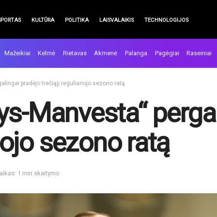
SPORTAS
KULTŪRA
POLITIKA
LAISVALAIKIS
TECHNOLOGIJOS
Mažeikiai
Kelmė
Rietavas
Akmenė
Palanga
Pagėgiai
Raseiniai
lingai pradėjo trečiąjį reguliariojo sezono ratą
ys-Manvesta“ pergal
riojo sezono ratą
aikas: 1 min skaitymo