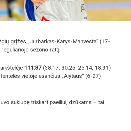
gių grįžęs „Jurbarkas-Karys-Manvesta“ (17-
 reguliariojo sezono ratą.
 aikštelėje
111:87
(38:17, 30:25, 25:14, 18:31)
lentelės vietoje esančius „Alytaus“ (6-27)
 buvo suklupę triskart paeiliui, dzūkams – tai