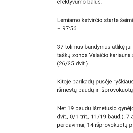
efektyvumo balus.
Lemiamo ketvirčio starte šeimi
– 97:56.
37 tolimus bandymus atlikę jurba
taškų zonos Valaičio kariauna 
(26/35 dvit.).
Kitoje barikadų pusėje ryškiau
išmestų baudų ir išprovokuot
Net 19 baudų išmetusio gynėjo
dvit., 0/1 trit., 11/19 baud.), 
perdavimai, 14 išprovokuotų p