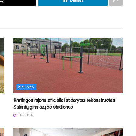
Dalintis
APLINKA
Kretingos rajone oficialiai atidarytas rekonstruotas
Salantų gimnazijos stadionas
2026-08-03