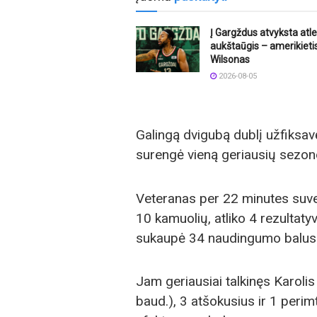
Į Gargždus atvyksta atle
aukštaūgis – amerikietis
Wilsonas
2026-08-05
Galingą dvigubą dublį užfiksav
surengė vieną geriausių sezo
Veteranas per 22 minutes suver
10 kamuolių, atliko 4 rezultat
sukaupė 34 naudingumo balus
Jam geriausiai talkinęs Karolis 
baud.), 3 atšokusius ir 1 perim