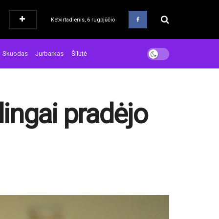
Ketvirtadienis, 6 rugpjūčio
Skuodas
Jurbarkas
Šilutė
ingai pradėjo