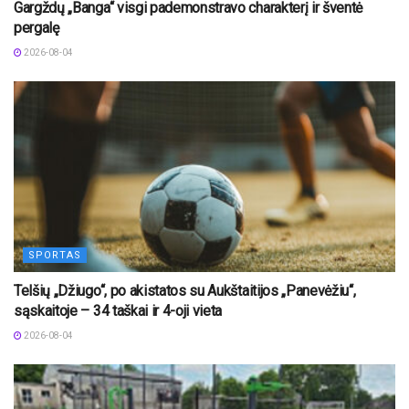
Gargždų „Banga“ visgi pademonstravo charakterį ir šventė
pergalę
2026-08-04
SPORTAS
Telšių „Džiugo“, po akistatos su Aukštaitijos „Panevėžiu“,
sąskaitoje – 34 taškai ir 4-oji vieta
2026-08-04