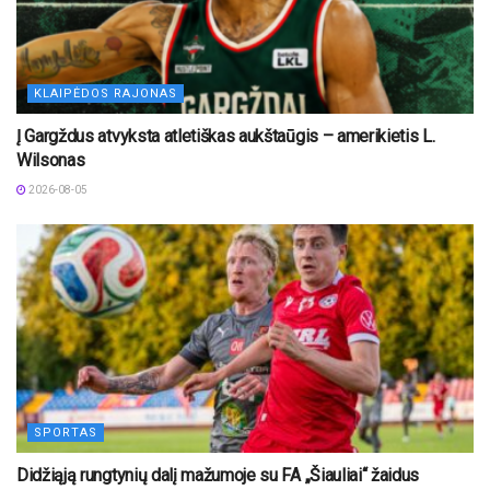
KLAIPĖDOS RAJONAS
Į Gargždus atvyksta atletiškas aukštaūgis – amerikietis L.
Wilsonas
2026-08-05
SPORTAS
Didžiąją rungtynių dalį mažumoje su FA „Šiauliai“ žaidus