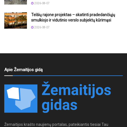
2026-08-07
Telšių rajone projektas – skatinti pradedančiųjų
smulkiojo ir vidutinio verslo subjektų kūrimąsi
2026-08-07
Apie Žemaitijos gidą
Žemaitijos krašto naujienų portalas, pateikiantis tiesiai Tau