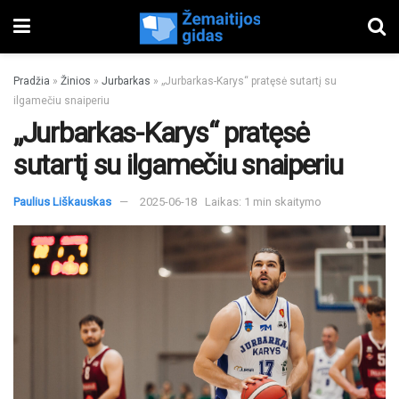
Pradžia
»
Žinios
»
Jurbarkas
»
„Jurbarkas-Karys“ pratęsė sutartį su
ilgamečiu snaiperiu
„Jurbarkas-Karys“ pratęsė
sutartį su ilgamečiu snaiperiu
Paulius Liškauskas
2025-06-18
Laikas: 1 min skaitymo