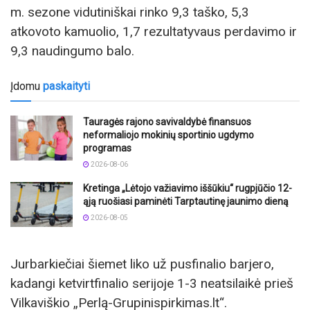
m. sezone vidutiniškai rinko 9,3 taško, 5,3
atkovoto kamuolio, 1,7 rezultatyvaus perdavimo ir
9,3 naudingumo balo.
Įdomu
paskaityti
Tauragės rajono savivaldybė finansuos
neformaliojo mokinių sportinio ugdymo
programas
2026-08-06
Kretinga „Lėtojo važiavimo iššūkiu“ rugpjūčio 12-
ąją ruošiasi paminėti Tarptautinę jaunimo dieną
2026-08-05
Jurbarkiečiai šiemet liko už pusfinalio barjero,
kadangi ketvirtfinalio serijoje 1-3 neatsilaikė prieš
Vilkaviškio „Perlą-Grupinispirkimas.lt“.