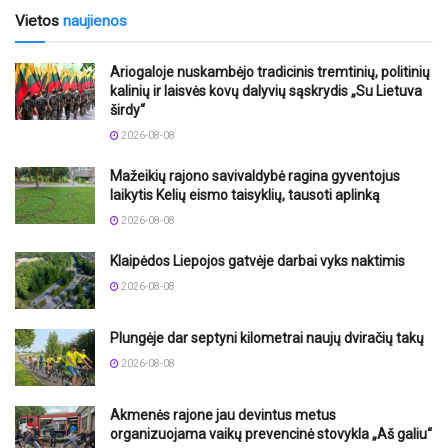
Vietos
naujienos
Ariogaloje nuskambėjo tradicinis tremtinių, politinių
kalinių ir laisvės kovų dalyvių sąskrydis „Su Lietuva
širdy“
2026-08-08
Mažeikių rajono savivaldybė ragina gyventojus
laikytis Kelių eismo taisyklių, tausoti aplinką
2026-08-08
Klaipėdos Liepojos gatvėje darbai vyks naktimis
2026-08-08
Plungėje dar septyni kilometrai naujų dviračių takų
2026-08-08
Akmenės rajone jau devintus metus
organizuojama vaikų prevencinė stovykla „Aš galiu“