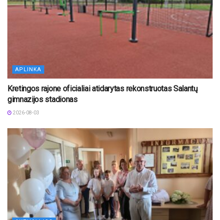
APLINKA
Kretingos rajone oficialiai atidarytas rekonstruotas Salantų
gimnazijos stadionas
2026-08-03