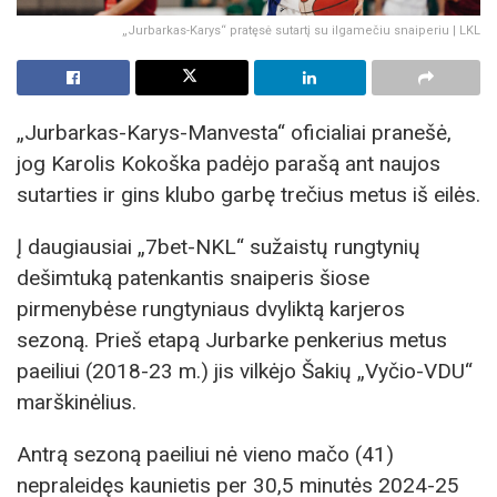
„Jurbarkas-Karys“ pratęsė sutartį su ilgamečiu snaiperiu | LKL
„Jurbarkas-Karys-Manvesta“ oficialiai pranešė,
jog Karolis Kokoška padėjo parašą ant naujos
sutarties ir gins klubo garbę trečius metus iš eilės.
Į daugiausiai „7bet-NKL“ sužaistų rungtynių
dešimtuką patenkantis snaiperis šiose
pirmenybėse rungtyniaus dvyliktą karjeros
sezoną. Prieš etapą Jurbarke penkerius metus
paeiliui (2018-23 m.) jis vilkėjo Šakių „Vyčio-VDU“
marškinėlius.
Antrą sezoną paeiliui nė vieno mačo (41)
nepraleidęs kaunietis per 30,5 minutės 2024-25