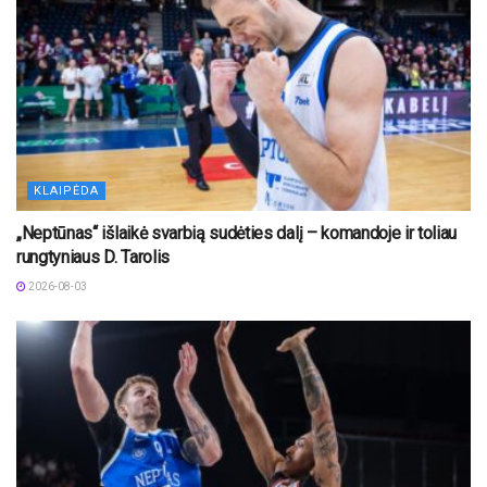
KLAIPĖDA
„Neptūnas“ išlaikė svarbią sudėties dalį – komandoje ir toliau
rungtyniaus D. Tarolis
2026-08-03