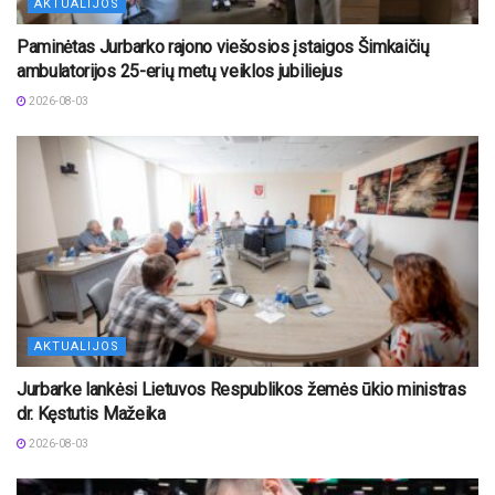
AKTUALIJOS
Paminėtas Jurbarko rajono viešosios įstaigos Šimkaičių
ambulatorijos 25-erių metų veiklos jubiliejus
2026-08-03
AKTUALIJOS
Jurbarke lankėsi Lietuvos Respublikos žemės ūkio ministras
dr. Kęstutis Mažeika
2026-08-03