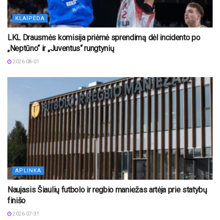
KLAIPĖDA
LKL Drausmės komisija priėmė sprendimą dėl incidento po
„Neptūno“ ir „Juventus“ rungtynių
2026-08-01
APLINKA
Naujasis Šiaulių futbolo ir regbio maniežas artėja prie statybų
finišo
2026-07-31