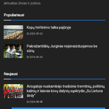
aktualias žinias ir įvykius.
Populiariausi
Kopų tvirtinimo talka pajūryje
2025-09-26
Pakražantiškių Jurginės neįsivaizduojamos be
sūrių
2016-04-26
Naujausi
Ariogaloje nuskambėjo tradicinis tremtinių, politinių
kalinių ir laisvės kovų dalyvių sąskrydis „Su Lietuva
širdy“
2026-08-08