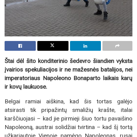
Štai dėl šito konditerinio šedevro šiandien vyksta
įvairios spekuliacijos ir ne mažesnės batalijos, nei
imperatoriaus Napoleono Bonaparto laikais karų
ir kovų laukuose.
Belgai ramiai aiškina, kad šis tortas galėjo
atsirasti tik pripažintų smaližių krašte, italai
karščiuojasi – kad jie pirmieji šiuo tortu pavaišino
Napoleoną, austrai solidžiai tvirtina – kad šį tortą
užkariautoje Vienoje pamėgo Napoleonas, rusai