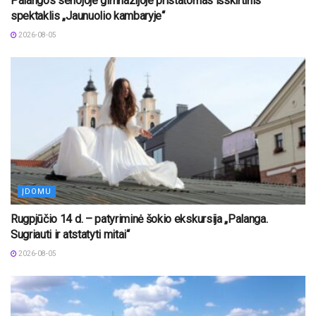
Palangos senojoje gimnazijoje pristatomas išskirtinis
spektaklis „Jaunuolio kambaryje“
2026-08-05
ĮDOMU
Rugpjūčio 14 d. – patyriminė šokio ekskursija „Palanga.
Sugriauti ir atstatyti mitai“
2026-08-05