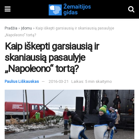
Pradžia
»
Įdomu
»
Kaip iškepti garsiausią ir skaniausią pasaulyje
„Napoleono“ tortą?
Kaip iškepti garsiausią ir
skaniausią pasaulyje
„Napoleono“ tortą?
Paulius Liškauskas
2016-03-21
Laikas: 5 min skaitymo