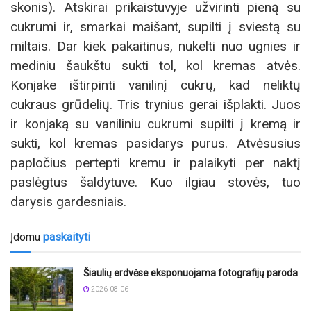
skonis). Atskirai prikaistuvyje užvirinti pieną su
cukrumi ir, smarkai maišant, supilti į sviestą su
miltais. Dar kiek pakaitinus, nukelti nuo ugnies ir
mediniu šaukštu sukti tol, kol kremas atvės.
Konjake ištirpinti vanilinį cukrų, kad neliktų
cukraus grūdelių. Tris trynius gerai išplakti. Juos
ir konjaką su vaniliniu cukrumi supilti į kremą ir
sukti, kol kremas pasidarys purus. Atvėsusius
papločius pertepti kremu ir palaikyti per naktį
paslėgtus šaldytuve. Kuo ilgiau stovės, tuo
darysis gardesniais.
Įdomu
paskaityti
Šiaulių erdvėse eksponuojama fotografijų paroda
2026-08-06