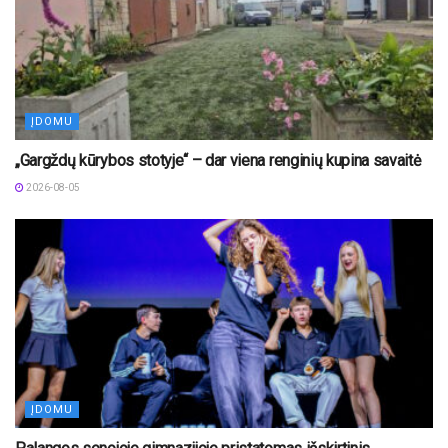
ĮDOMU
„Gargždų kūrybos stotyje“ – dar viena renginių kupina savaitė
2026-08-05
ĮDOMU