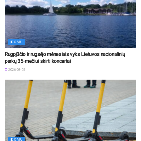
ĮDOMU
Rugpjūčio ir rugsėjo mėnesiais vyks Lietuvos nacionalinių
parkų 35-mečiui skirti koncertai
2026-08-05
ĮDOMU