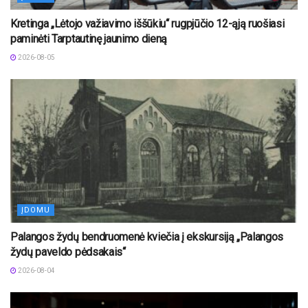
Kretinga „Lėtojo važiavimo iššūkiu“ rugpjūčio 12-ąją ruošiasi
paminėti Tarptautinę jaunimo dieną
2026-08-05
ĮDOMU
Palangos žydų bendruomenė kviečia į ekskursiją „Palangos
žydų paveldo pėdsakais“
2026-08-04