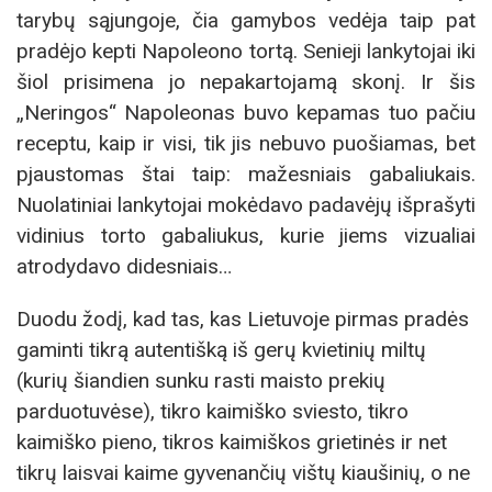
tarybų sąjungoje, čia gamybos vedėja taip pat
pradėjo kepti Napoleono tortą. Senieji lankytojai iki
šiol prisimena jo nepakartojamą skonį. Ir šis
„Neringos“ Napoleonas buvo kepamas tuo pačiu
receptu, kaip ir visi, tik jis nebuvo puošiamas, bet
pjaustomas štai taip: mažesniais gabaliukais.
Nuolatiniai lankytojai mokėdavo padavėjų išprašyti
vidinius torto gabaliukus, kurie jiems vizualiai
atrodydavo didesniais…
Duodu žodį, kad tas, kas Lietuvoje pirmas pradės
gaminti tikrą autentišką iš gerų kvietinių miltų
(kurių šiandien sunku rasti maisto prekių
parduotuvėse), tikro kaimiško sviesto, tikro
kaimiško pieno, tikros kaimiškos grietinės ir net
tikrų laisvai kaime gyvenančių vištų kiaušinių, o ne