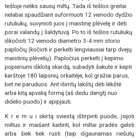
tešloje neliks sausų miltų. Tada iš tešlos greitai
nelabai spaudžiant suformuoti 12 vienodo dydžio
rutuliukų, suvynioti juos į maistinę plėvelę ir dėti
porai valandų į šaldytuvą. Po to iš tešlos rutuliukų
iškočioti 12 vienodo diametro 3-4 mm storio
papločių (kočioti ir perkelti lengviausiai tarp dvejų
maistinių plėvelių). Papločius perkelti į kepimo
popieriumi išklotą skardą, subadyti šakute ir kepti
karštoje 180 laipsnių orkaitėje, kol gražiai parus,
bet ne paruduos. Ant išimtų lakštų dėti lėkštė
arba kitą apvalią formą (aš dedu dangtį nuo
didelio puodo) ir apipjauti.
K r e m u i skirtą sviestą ištirpinti puode, įsijoti
miltus ir maišant kaitinti, kol miltai pradės gelsti
arba šiek tiek rusti (taip išgaunamas riešutų