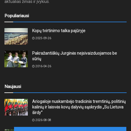
aktualias žinias ir įvykius.
Populiariausi
Kopų tvirtinimo talka pajūryje
2025-09-26
Pakražantiškių Jurginės neįsivaizduojamos be
sūrių
2016-04-26
Naujausi
Ariogaloje nuskambėjo tradicinis tremtinių, politinių
kalinių ir laisvės kovų dalyvių sąskrydis „Su Lietuva
širdy“
2026-08-08