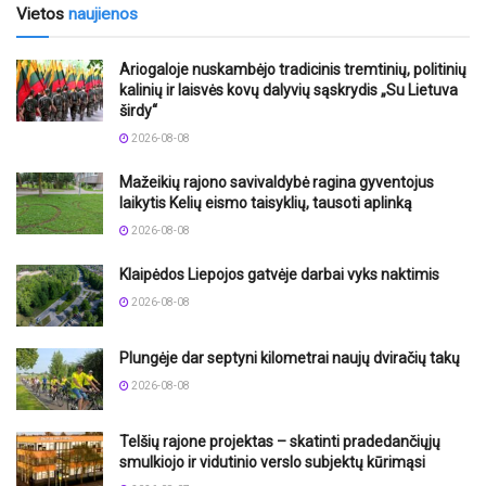
Vietos
naujienos
Ariogaloje nuskambėjo tradicinis tremtinių, politinių
kalinių ir laisvės kovų dalyvių sąskrydis „Su Lietuva
širdy“
2026-08-08
Mažeikių rajono savivaldybė ragina gyventojus
laikytis Kelių eismo taisyklių, tausoti aplinką
2026-08-08
Klaipėdos Liepojos gatvėje darbai vyks naktimis
2026-08-08
Plungėje dar septyni kilometrai naujų dviračių takų
2026-08-08
Telšių rajone projektas – skatinti pradedančiųjų
smulkiojo ir vidutinio verslo subjektų kūrimąsi