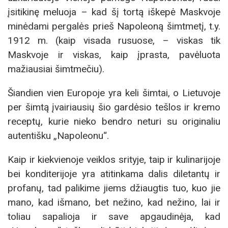
įsitikinę meluoja – kad šį tortą iškepė Maskvoje
minėdami pergalės prieš Napoleoną šimtmetį, t.y.
1912 m. (kaip visada rusuose, – viskas tik
Maskvoje ir viskas, kaip įprasta, pavėluota
mažiausiai šimtmečiu).
Šiandien vien Europoje yra keli šimtai, o Lietuvoje
per šimtą įvairiausių šio gardėsio tešlos ir kremo
receptų, kurie nieko bendro neturi su originaliu
autentišku „Napoleonu“.
Kaip ir kiekvienoje veiklos srityje, taip ir kulinarijoje
bei konditerijoje yra atitinkama dalis diletantų ir
profanų, tad palikime jiems džiaugtis tuo, kuo jie
mano, kad išmano, bet nežino, kad nežino, lai ir
toliau sapalioja ir save apgaudinėja, kad