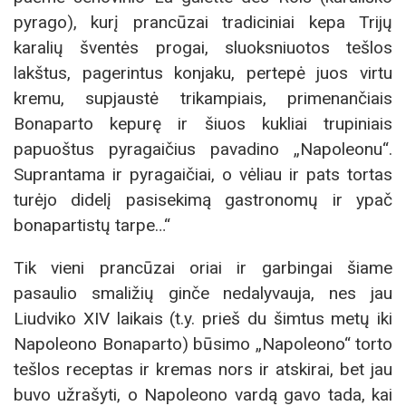
pyrago), kurį prancūzai tradiciniai kepa Trijų
karalių šventės progai, sluoksniuotos tešlos
lakštus, pagerintus konjaku, pertepė juos virtu
kremu, supjaustė trikampiais, primenančiais
Bonaparto kepurę ir šiuos kukliai trupiniais
papuoštus pyragaičius pavadino „Napoleonu“.
Suprantama ir pyragaičiai, o vėliau ir pats tortas
turėjo didelį pasisekimą gastronomų ir ypač
bonapartistų tarpe…“
Tik vieni prancūzai oriai ir garbingai šiame
pasaulio smaližių ginče nedalyvauja, nes jau
Liudviko XIV laikais (t.y. prieš du šimtus metų iki
Napoleono Bonaparto) būsimo „Napoleono“ torto
tešlos receptas ir kremas nors ir atskirai, bet jau
buvo užrašyti, o Napoleono vardą gavo tada, kai