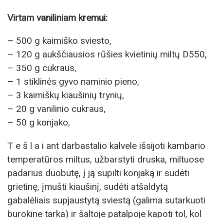
Virtam vaniliniam kremui:
– 500 g kaimiško sviesto,
– 120 g aukščiausios rūšies kvietinių miltų D550,
– 350 g cukraus,
– 1 stiklinės gyvo naminio pieno,
– 3 kaimiškų kiaušinių trynių,
– 20 g vanilinio cukraus,
– 50 g konjako,
T e š l a i ant darbastalio kalvele išsijoti kambario
temperatūros miltus, užbarstyti druska, miltuose
padarius duobutę, į ją supilti konjaką ir sudėti
grietinę, įmušti kiaušinį, sudėti atšaldytą
gabalėliais supjaustytą sviestą (galima sutarkuoti
burokine tarka) ir šaltoje patalpoje kapoti tol, kol