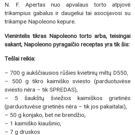
N. F. Apertas nuo apvalaus torto atpjovė
trikampius gabalus ir daugeliui tai asocijavosi su
trikampe Napoleono kepure.
Vienintelis tikras Napoleono torto arba, teisingai
sakant, Napoleono pyragaičio receptas yra tik šis:
Tešlai reikia:
– 700 g aukščiausios rūšies kvietinių miltų D550,
– 500 g tikro kaimiško sviesto (parduotuvėse
sviesto nėra – tik SPREDAS),
– 5 šaukštų šviežios kaimiškos grietinės
(parduotuvėse grietinės nėra – tik jos pakaitalai),
– 50 g konjako, bet ne brendžio,
– 1 kaimiško kiaušinio,
– 7 g druskos