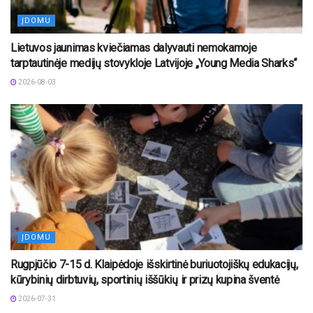
ĮDOMU
Lietuvos jaunimas kviečiamas dalyvauti nemokamoje
tarptautinėje medijų stovykloje Latvijoje „Young Media Sharks“
2026-08-03
ĮDOMU
Rugpjūčio 7-15 d. Klaipėdoje išskirtinė buriuotojiškų edukacijų,
kūrybinių dirbtuvių, sportinių iššūkių ir prizų kupina šventė
2026-07-31