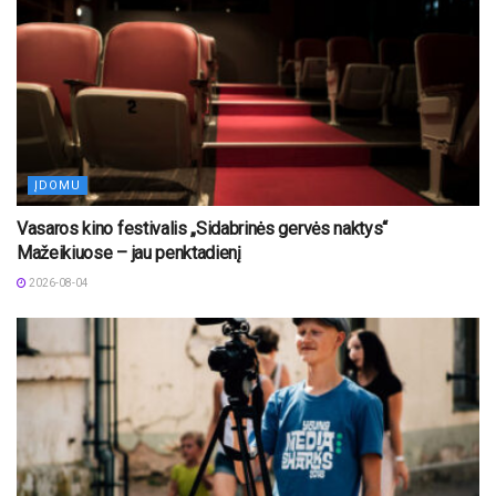
ĮDOMU
Vasaros kino festivalis „Sidabrinės gervės naktys“
Mažeikiuose – jau penktadienį
2026-08-04