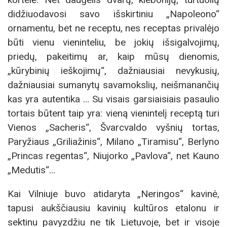
didžiuodavosi savo išskirtiniu „Napoleono“
ornamentu, bet ne receptu, nes receptas privalėjo
būti vienu vieninteliu, be jokių išsigalvojimų,
priedų, pakeitimų ar, kaip mūsų dienomis,
„kūrybinių ieškojimų“, dažniausiai nevykusių,
dažniausiai sumanytų savamokslių, neišmanančių
kas yra autentika … Su visais garsiaisiais pasaulio
tortais būtent taip yra: vieną vienintelį receptą turi
Vienos „Sacheris“, Švarcvaldo vyšnių tortas,
Paryžiaus „Griliažinis“, Milano „Tiramisu“, Berlyno
„Princas regentas“, Niujorko „Pavlova“, net Kauno
„Medutis“…
Kai Vilniuje buvo atidaryta „Neringos“ kavinė,
tapusi aukščiausiu kavinių kultūros etalonu ir
sektinu pavyzdžiu ne tik Lietuvoje, bet ir visoje