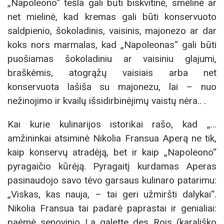
„Napoleono“ tešla gali būti biskvitinė, smėlinė ar
net mielinė, kad kremas gali būti konservuoto
saldpienio, šokoladinis, vaisinis, majonezo ar dar
koks nors marmalas, kad „Napoleonas“ gali būti
puošiamas šokoladiniu ar vaisiniu glajumi,
braškėmis, atogrąžų vaisiais arba net
konservuota lašiša su majonezu, lai – nuo
nežinojimo ir kvailų išsidirbinėjimų vaistų nėra.. .
Kai kurie kulinarijos istorikai rašo, kad „…
amžininkai atsiminė Nikolia Fransua Aperą ne tik,
kaip konservų atradėją, bet ir kaip „Napoleono“
pyragaičio kūrėją. Pyragaitį kurdamas Aperas
pasinaudojo savo tėvo garsaus kulinaro patarimu:
„Viskas, kas nauja, – tai geri užmiršti dalykai“.
Nikolia Fransua tai padarė paprastai ir genialiai:
paėmė senovinio La galette des Rois (karališko