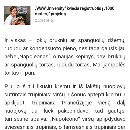
„WoW University“ kviečia registruotis į „1000
moterų“ projektą
2026-08-06
Ir viskas – jokių bruknių ar spanguolių džemų,
rududu ar kondensuoto pieno, nes tada gausis jau
nebe ‚Napoleonas“, o naujas kepinys, pav. bruknių
ar spanguolių tortas, rududu tortas, Marijampolės
tortas ir pan.
P u o š t i likusiu kremu ir iš lakštų nuopjovų
sutrintais trupiniais: viršų ir šonus aptepti kremu ir
apklijuoti trupiniais. Prancūzijoje vieną dalį
nuopjovų dar kiek pakepindavo, kad gautųsi
tamsesnė spalva. „Napoleono“ viršų aplipdydavo
šviesesniais trupinais, o tamsesniais trupiniais per