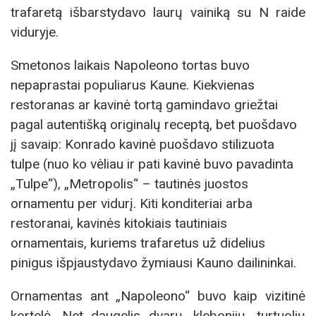
trafaretą išbarstydavo laurų vainiką su N raide
viduryje.
Smetonos laikais Napoleono tortas buvo
nepaprastai populiarus Kaune. Kiekvienas
restoranas ar kavinė tortą gamindavo griežtai
pagal autentišką originalų receptą, bet puošdavo
jį savaip: Konrado kavinė puošdavo stilizuota
tulpe (nuo ko vėliau ir pati kavinė buvo pavadinta
„Tulpe“), „Metropolis“ – tautinės juostos
ornamentu per vidurį. Kiti konditeriai arba
restoranai, kavinės kitokiais tautiniais
ornamentais, kuriems trafaretus už didelius
pinigus išpjaustydavo žymiausi Kauno dailininkai.
Ornamentas ant „Napoleono“ buvo kaip vizitinė
kortelė. Net daugelis dvarų, klebonijų, turtuolių