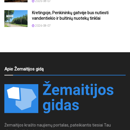
2026-08-07
Kretingoje, Penkininkų gatvėje bus nutiesti
vandentiekio ir buitinių nuotekų tinklai
2026-08-07
Apie Žemaitijos gidą
Žemaitijos krašto naujienų portalas, pateikiantis tiesiai Tau