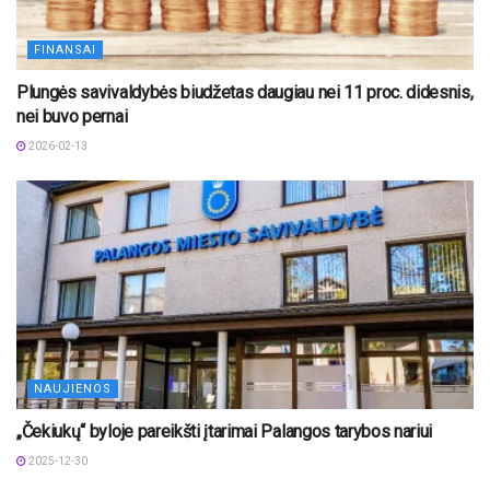
FINANSAI
Plungės savivaldybės biudžetas daugiau nei 11 proc. didesnis,
nei buvo pernai
2026-02-13
NAUJIENOS
„Čekiukų“ byloje pareikšti įtarimai Palangos tarybos nariui
2025-12-30