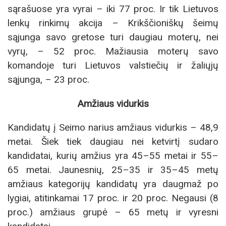
sąrašuose yra vyrai – iki 77 proc. Ir tik Lietuvos
lenkų rinkimų akcija – Krikščioniškų šeimų
sąjunga savo gretose turi daugiau moterų, nei
vyrų, – 52 proc. Mažiausia moterų savo
komandoje turi Lietuvos valstiečių ir žaliųjų
sąjunga, – 23 proc.
Amžiaus vidurkis
Kandidatų į Seimo narius amžiaus vidurkis – 48,9
metai. Šiek tiek daugiau nei ketvirtį sudaro
kandidatai, kurių amžius yra 45–55 metai ir 55–
65 metai. Jaunesnių, 25–35 ir 35–45 metų
amžiaus kategorijų kandidatų yra daugmaž po
lygiai, atitinkamai 17 proc. ir 20 proc. Negausi (8
proc.) amžiaus grupė – 65 metų ir vyresni