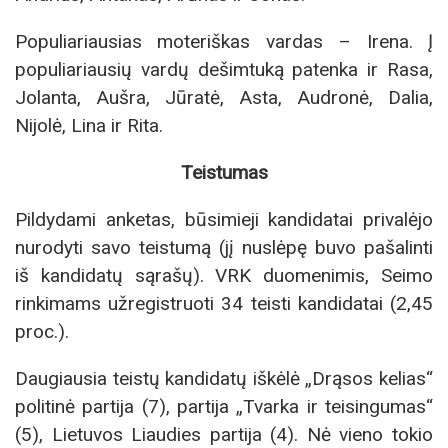
Populiariausias moteriškas vardas – Irena. Į
populiariausių vardų dešimtuką patenka ir Rasa,
Jolanta, Aušra, Jūratė, Asta, Audronė, Dalia,
Nijolė, Lina ir Rita.
Teistumas
Pildydami anketas, būsimieji kandidatai privalėjo
nurodyti savo teistumą (jį nuslėpę buvo pašalinti
iš kandidatų sąrašų). VRK duomenimis, Seimo
rinkimams užregistruoti 34 teisti kandidatai (2,45
proc.).
Daugiausia teistų kandidatų iškėlė „Drąsos kelias“
politinė partija (7), partija „Tvarka ir teisingumas“
(5), Lietuvos Liaudies partija (4). Nė vieno tokio