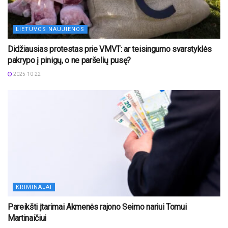
LIETUVOS NAUJIENOS
Didžiausias protestas prie VMVT: ar teisingumo svarstyklės
pakrypo į pinigų, o ne paršelių pusę?
2025-10-22
KRIMINALAI
Pareikšti įtarimai Akmenės rajono Seimo nariui Tomui
Martinaičiui