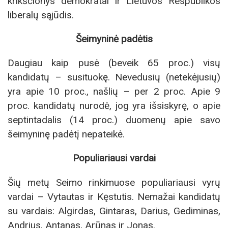
krikščionys demokratai ir Lietuvos Respublikos
liberalų sąjūdis.
Šeimyninė padėtis
Daugiau kaip pusė (beveik 65 proc.) visų
kandidatų – susituokę. Nevedusių (netekėjusių)
yra apie 10 proc., našlių – per 2 proc. Apie 9
proc. kandidatų nurodė, jog yra išsiskyrę, o apie
septintadalis (14 proc.) duomenų apie savo
šeimyninę padėtį nepateikė.
Populiariausi vardai
Šių metų Seimo rinkimuose populiariausi vyrų
vardai – Vytautas ir Kęstutis. Nemažai kandidatų
su vardais: Algirdas, Gintaras, Darius, Gediminas,
Andrius, Antanas, Arūnas ir Jonas.