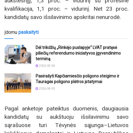
aukštesnįjį, 1,3 proc. – vidurinį su profesine
kvalifikacija, 1,1 proc. – vidurinį. Net 23 proc.
kandidatų savo išsilavinimo apskritai nenurodė.
Įdomu
paskaityti
Dėl trikdžių „Rinkėjo puslapyje“ LVAT pratęsė
piliečių referendumo iniciatyvos įgyvendinimo
terminą
2026-05-04
Pasirašyti Kapčiamiesčio poligono steigimo ir
Tauragės poligono plėtros įstatymai
2026-04-30
Pagal anketoje pateiktus duomenis, daugiausia
kandidatų su aukštuoju išsilavinimu savo
sąrašuose turi Tėvynės sąjunga–Lietuvos