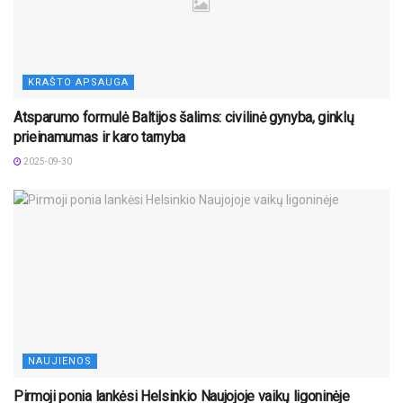
KRAŠTO APSAUGA
Atsparumo formulė Baltijos šalims: civilinė gynyba, ginklų
prieinamumas ir karo tarnyba
2025-09-30
NAUJIENOS
Pirmoji ponia lankėsi Helsinkio Naujojoje vaikų ligoninėje