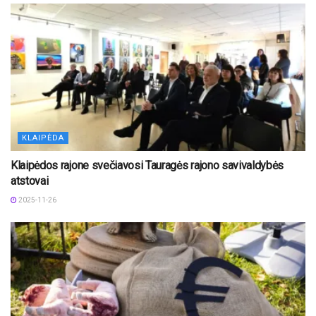
KLAIPĖDA
Klaipėdos rajone svečiavosi Tauragės rajono savivaldybės
atstovai
2025-11-26