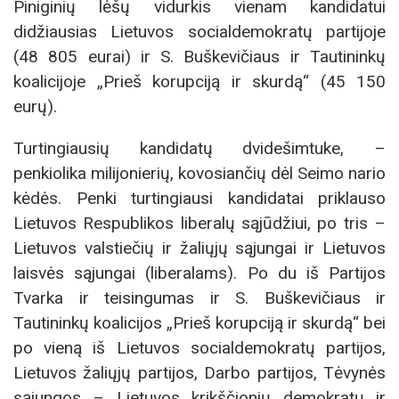
Piniginių lėšų vidurkis vienam kandidatui
didžiausias Lietuvos socialdemokratų partijoje
(48 805 eurai) ir S. Buškevičiaus ir Tautininkų
koalicijoje „Prieš korupciją ir skurdą“ (45 150
eurų).
Turtingiausių kandidatų dvidešimtuke, –
penkiolika milijonierių, kovosiančių dėl Seimo nario
kėdės. Penki turtingiausi kandidatai priklauso
Lietuvos Respublikos liberalų sąjūdžiui, po tris –
Lietuvos valstiečių ir žaliųjų sąjungai ir Lietuvos
laisvės sąjungai (liberalams). Po du iš Partijos
Tvarka ir teisingumas ir S. Buškevičiaus ir
Tautininkų koalicijos „Prieš korupciją ir skurdą“ bei
po vieną iš Lietuvos socialdemokratų partijos,
Lietuvos žaliųjų partijos, Darbo partijos, Tėvynės
sąjungos – Lietuvos krikščionių demokratų ir