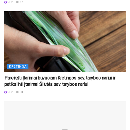
2025-10-17
KRETINGA
Pareikšti įtarimai buvusiam Kretingos sav. tarybos nariui ir
patikslinti įtarimai Šilutės sav. tarybos nariui
2025-10-01