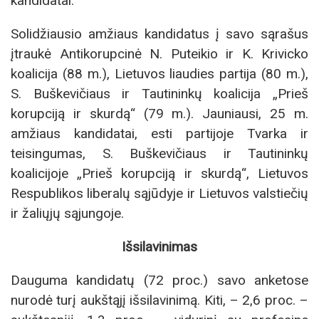
kandidatai.
Solidžiausio amžiaus kandidatus į savo sąrašus
įtraukė Antikorupcinė N. Puteikio ir K. Krivicko
koalicija (88 m.), Lietuvos liaudies partija (80 m.),
S. Buškevičiaus ir Tautininkų koalicija „Prieš
korupciją ir skurdą“ (79 m.). Jauniausi, 25 m.
amžiaus kandidatai, esti partijoje Tvarka ir
teisingumas, S. Buškevičiaus ir Tautininkų
koalicijoje „Prieš korupciją ir skurdą“, Lietuvos
Respublikos liberalų sąjūdyje ir Lietuvos valstiečių
ir žaliųjų sąjungoje.
Išsilavinimas
Dauguma kandidatų (72 proc.) savo anketose
nurodė turį aukštąjį išsilavinimą. Kiti, – 2,6 proc. –