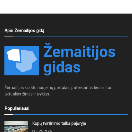
Apie Žemaitijos gidą
Žemaitijos krašto naujienų portalas, pateikiantis tiesiai Tau
aktualias žinias ir įvykius.
Populiariausi
Kopų tvirtinimo talka pajūryje
2025-09-26