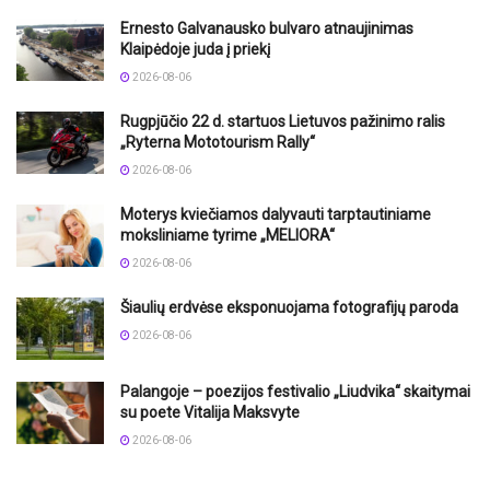
Ernesto Galvanausko bulvaro atnaujinimas
Klaipėdoje juda į priekį
2026-08-06
Rugpjūčio 22 d. startuos Lietuvos pažinimo ralis
„Ryterna Mototourism Rally“
2026-08-06
Moterys kviečiamos dalyvauti tarptautiniame
moksliniame tyrime „MELIORA“
2026-08-06
Šiaulių erdvėse eksponuojama fotografijų paroda
2026-08-06
Palangoje – poezijos festivalio „Liudvika“ skaitymai
su poete Vitalija Maksvyte
2026-08-06