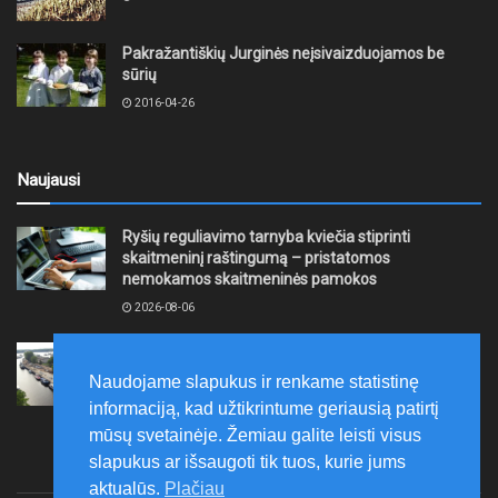
Pakražantiškių Jurginės neįsivaizduojamos be
sūrių
2016-04-26
Naujausi
Ryšių reguliavimo tarnyba kviečia stiprinti
skaitmeninį raštingumą – pristatomos
nemokamos skaitmeninės pamokos
2026-08-06
Ernesto Galvanausko bulvaro atnaujinimas
Klaipėdoje juda į priekį
Naudojame slapukus ir renkame statistinę
2026-08-06
informaciją, kad užtikrintume geriausią patirtį
mūsų svetainėje. Žemiau galite leisti visus
slapukus ar išsaugoti tik tuos, kurie jums
aktualūs.
Plačiau