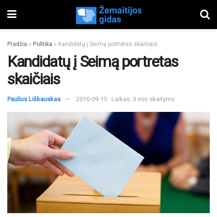
Pradžia
»
Politika
»
Kandidatų į Seimą portretas skaičiais
Kandidatų į Seimą portretas
skaičiais
Paulius Liškauskas
2016-09-15
Laikas: 3 min skaitymo