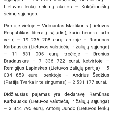
Lietuvos lenkų rinkimų akcijos – Krikščioniškų
šeimų sąjungos.
Pirmoje vietoje – Vidmantas Martikonis (Lietuvos
Respublikos liberalų sąjūdis), kurio bendra turto
vertė – 19 236 208 eurų; antroje – Ramūnas
Karbauskis (Lietuvos valstiečių ir žaliųjų sąjunga)
– 11 531 005 eurų, trečioje – Bronius
Bradauskas – 7 336 722 eurai, ketvirtoje –
Remigijus Lapinskas (Lietuvos žaliųjų partija) – 5
034 859 eurai, penktoje – Andrius Šedžius
(Partija Tvarka ir teisingumas) – 2 531 177 eurai.
Didžiausias pajamas yra deklaravę: Ramūnas
Karbauskis (Lietuvos valstiečių ir žaliųjų sąjunga)
– 3 844 795 eurų, Antonij Jundo (Lietuvos lenkų