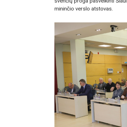
švenčių proga pasveikinti Šiauli
mininčio verslo atstovas.