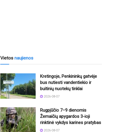
Vietos
naujienos
Kretingoje, Penkininkų gatvėje
bus nutiesti vandentiekio ir
buitinių nuotekų tinklai
2026-08-07
Rugpjūčio 7–9 dienomis
Žemaičių apygardos 3-ioji
rinktinė vykdys karines pratybas
2026-08-07