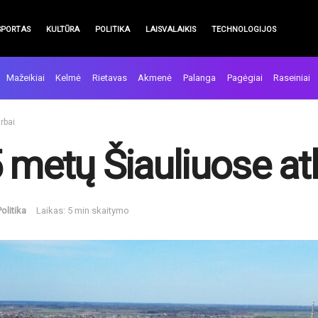
SPORTAS
KULTŪRA
POLITIKA
LAISVALAIKIS
TECHNOLOGIJOS
Mažeikiai
Kelmė
Rietavas
Akmenė
Palanga
Pagėgiai
Raseiniai
rbai
 metų Šiauliuose atl
Politika
Laikas: 5 min skaitymo