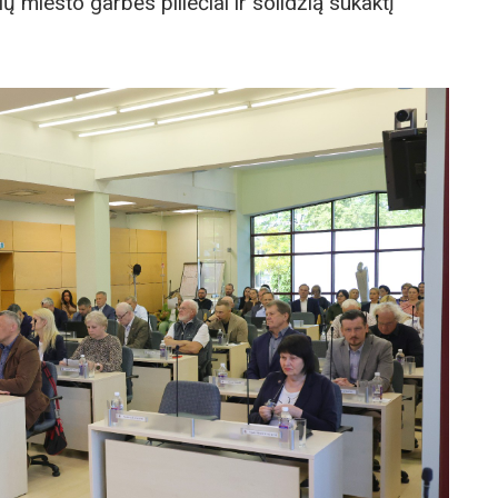
ų miesto garbės piliečiai ir solidžią sukaktį