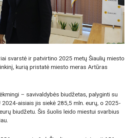
ai svarstė ir patvirtino 2025 metų Šiaulių miesto
inkinį, kurią pristatė miesto meras Artūras
sėkmingi – savivaldybės biudžetas, palyginti su
 2024-aisiais jis siekė 285,5 mln. eurų, o 2025-
urų biudžetu. Šis šuolis leido miestui svarbius
iau.