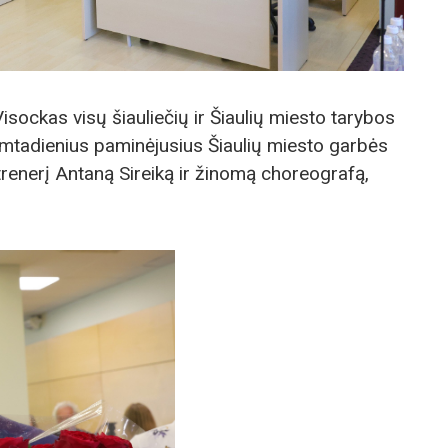
sockas visų šiauliečių ir Šiaulių miesto tarybos
gimtadienius paminėjusius Šiaulių miesto garbės
 trenerį Antaną Sireiką ir žinomą choreografą,