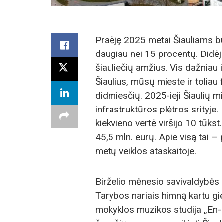
Praėję 2025 metai Šiauliams bu
daugiau nei 15 procentų. Didėjo
šiauliečių amžius. Vis dažniau 
Šiaulius, mūsų mieste ir tolia
didmiesčių. 2025-ieji Šiaulių 
infrastruktūros plėtros srityje
kiekvieno vertė viršijo 10 tūkst
45,5 mln. eurų. Apie visą tai –
metų veiklos ataskaitoje.
Birželio mėnesio savivaldybės 
Tarybos nariais himną kartu gi
mokyklos muzikos studija „En