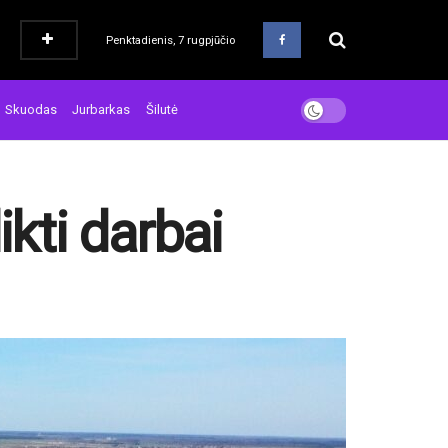
Penktadienis, 7 rugpjūčio
Skuodas
Jurbarkas
Šilutė
ikti darbai