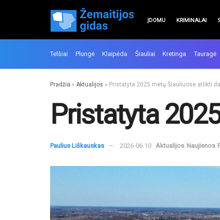
ĮDOMU
KRIMINALAI
Telšiai
Plungė
Klaipėda
Šiauliai
Kretinga
Tauragė
Pradžia
»
Aktualijos
»
Pristatyta 2025 metų Šiauliuose atlikti da
Pristatyta 2025
Paulius Liškauskas
2026-06-10
Aktualijos
Naujienos