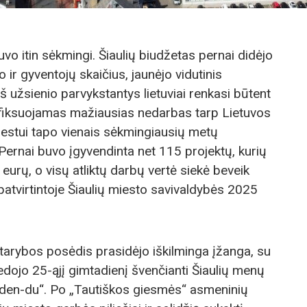
vo itin sėkmingi. Šiaulių biudžetas pernai didėjo
 ir gyventojų skaičius, jaunėjo vidutinis
iš užsienio parvykstantys lietuviai renkasi būtent
u fiksuojamas mažiausias nedarbas tarp Lietuvos
miestui tapo vienais sėkmingiausių metų
. Pernai buvo įgyvendinta net 115 projektų, kurių
. eurų, o visų atliktų darbų vertė siekė beveik
 patvirtintoje Šiaulių miesto savivaldybės 2025
tarybos posėdis prasidėjo iškilminga įžanga, su
edojo 25-ąjį gimtadienį švenčianti Šiaulių menų
-den-du“. Po „Tautiškos giesmės“ asmeninių