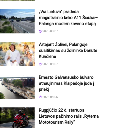
„Via Lietuva“ pradeda
magistralinio kelio A11 Šiauliai–
Palanga modernizavimo etapą
2026-08-07
Artėjant Žolinei, Palangoje
susitikimas su žolininke Danute
Kunčiene
2026-08-07
Ernesto Galvanausko bulvaro
atnaujinimas Klaipėdoje juda į
priekį
2026-08-06
Rugpjūčio 22 d. startuos
Lietuvos pažinimo ralis „Ryterna
Mototourism Rally“