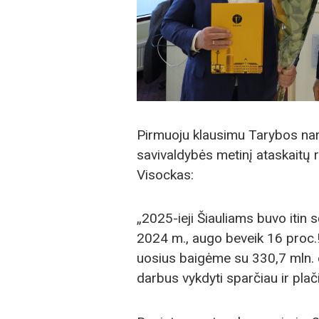
Pirmuoju klausimu Tarybos nari
savivaldybės metinį ataskaitų r
Visockas:
„2025-ieji Šiauliams buvo itin 
2024 m., augo beveik 16 proc.!
uosius baigėme su 330,7 mln. e
darbus vykdyti sparčiau ir plač