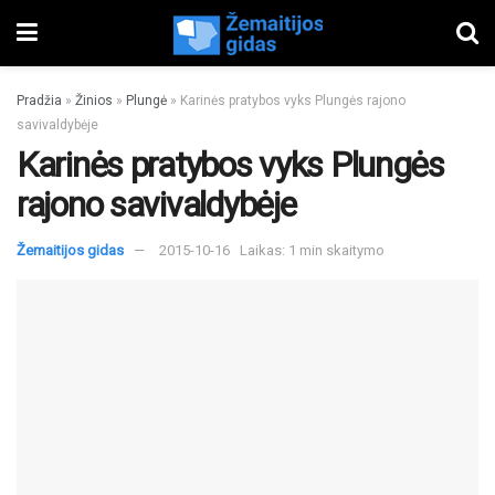
Pradžia
»
Žinios
»
Plungė
»
Karinės pratybos vyks Plungės rajono
savivaldybėje
Karinės pratybos vyks Plungės
rajono savivaldybėje
Žemaitijos gidas
2015-10-16
Laikas: 1 min skaitymo