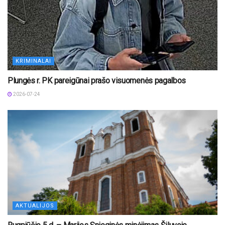
KRIMINALAI
Plungės r. PK pareigūnai prašo visuomenės pagalbos
2026-07-24
AKTUALIJOS