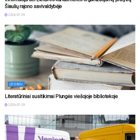
Šiaulių rajono savivaldybėje
2026-07-29
ĮDOMU
Literatūriniai susitikimai Plungės viešojoje bibliotekoje
2026-07-29