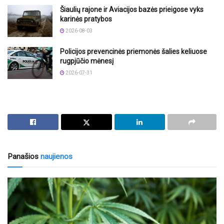
Šiaulių rajone ir Aviacijos bazės prieigose vyks
karinės pratybos
2026-08-03
Policijos prevencinės priemonės šalies keliuose
rugpjūčio mėnesį
2026-07-31
Panašios
naujienos