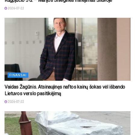
Rugpjūčio 5 d. – Marijos Snieginės minėjimas Šiluvoje
2026-07-22
FINANSAI
Vaidas Žagūnis. Atsinaujinęs naftos kainų šokas vėl išbando
Lietuvos verslo pasitikėjimą
2026-07-22