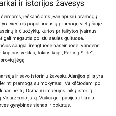
rkai ir istorijos žavesys
as šeimoms, ieškančioms įvairiapusių pramogų.
yra viena iš populiariausių pramogų vietų šioje
seinų ir čiuožyklų, kurios pritaikytos įvairaus
t gali mėgautis poilsiu saulės gultuose,
nčius saugiai įrengtuose baseinuose. Vandens
 kupinas veiklas, tokias kaip „Rafting Slide“,
 srovių jėgą.
rsėja ir savo istoriniu žavesiu.
Alanijos pilis
yra
suderinti pramogą su mokymusi. Vaikščiodami po
i pasinerti į Osmanų imperijos laikų istoriją ir
Viduržemio jūrą. Vaikai gali pasijusti tikrais
novės gynybines sienas ir bokštus.