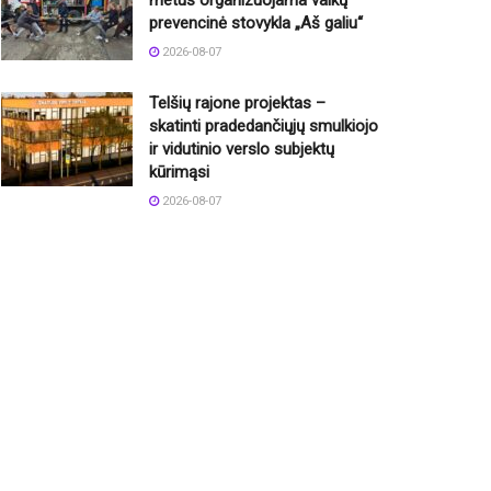
metus organizuojama vaikų
prevencinė stovykla „Aš galiu“
2026-08-07
Telšių rajone projektas –
skatinti pradedančiųjų smulkiojo
ir vidutinio verslo subjektų
kūrimąsi
2026-08-07