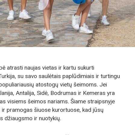
ė atrasti naujas vietas ir kartu sukurti
rkija, su savo saulėtais paplūdimiais ir turtingu
š populiariausių atostogų vietų šeimoms. Jei
Alanija, Antalija, Sidė, Bodrumas ir Kemeras yra
gas visiems šeimos nariams. Šiame straipsnyje
s ir pramogas šiuose kurortuose, kad jūsų
 džiaugsmo ir nuotykių.