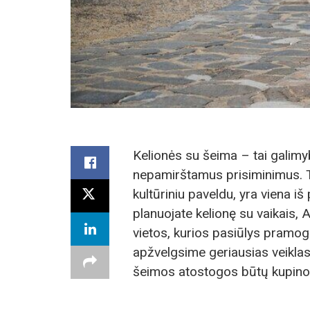
Kelionės su šeima – tai galimyb
nepamirštamus prisiminimus. Tu
kultūriniu paveldu, yra viena i
planuojate kelionę su vaikais, 
vietos, kurios pasiūlys pramo
apžvelgsime geriausias veikla
šeimos atostogos būtų kupinos