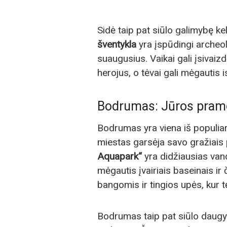
Sidė taip pat siūlo galimybę kel
šventykla
yra įspūdingi archeolo
suaugusius. Vaikai gali įsivai
herojus, o tėvai gali mėgautis 
Bodrumas: Jūros pramogo
Bodrumas yra viena iš populiar
miestas garsėja savo gražiais
Aquapark“
yra didžiausias van
mėgautis įvairiais baseinais ir 
bangomis ir tingios upės, kur tėv
Bodrumas taip pat siūlo daugyb