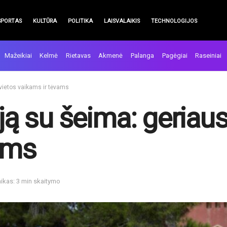
SPORTAS
KULTŪRA
POLITIKA
LAISVALAIKIS
TECHNOLOGIJOS
Mažeikiai
Kelmė
Rietavas
Akmenė
Palanga
Pagėgiai
Raseiniai
 vietos vaikams ir tėvams
iją su šeima: geriau
ams
ikas: 3 min skaitymo