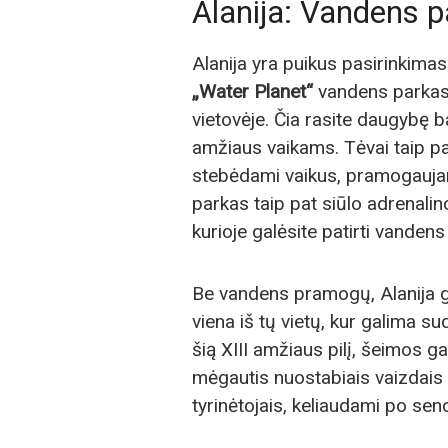
Alanija: Vandens pa
Alanija yra puikus pasirinkim
„Water Planet“
vandens parkas 
vietovėje. Čia rasite daugybę ba
amžiaus vaikams. Tėvai taip pa
stebėdami vaikus, pramogauja
parkas taip pat siūlo adrenalino
kurioje galėsite patirti vandens
Be vandens pramogų, Alanija ga
viena iš tų vietų, kur galima 
šią XIII amžiaus pilį, šeimos gal
mėgautis nuostabiais vaizdais į 
tyrinėtojais, keliaudami po se