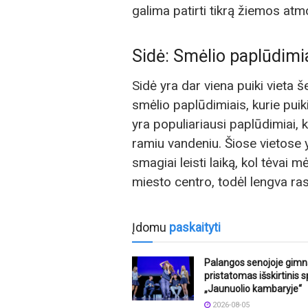
galima patirti tikrą žiemos atm
Sidė: Smėlio paplūdimia
Sidė yra dar viena puiki vieta
smėlio paplūdimiais, kurie puik
yra populiariausi paplūdimiai, 
ramiu vandeniu. Šiose vietose y
smagiai leisti laiką, kol tėvai m
miesto centro, todėl lengva ras
Įdomu
paskaityti
Palangos senojoje gimn
pristatomas išskirtinis s
„Jaunuolio kambaryje“
2026-08-05