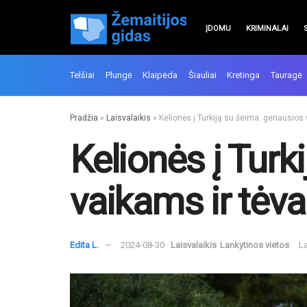
ĮDOMU
KRIMINALAI
Telšiai
Plungė
Klaipėda
Šiauliai
Kretinga
Tauragė
Pradžia
»
Laisvalaikis
»
Kelionės į Turkiją su šeima: geriausios
Kelionės į Turk
vaikams ir tėv
Edita L.
2024-08-30
Laisvalaikis
Lankytinos vietos
La