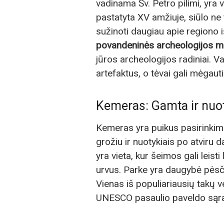
vadinama Šv. Petro pilimi, yra v
pastatyta XV amžiuje, siūlo ne 
sužinoti daugiau apie regiono is
povandeninės archeologijos m
jūros archeologijos radiniai. Va
artefaktus, o tėvai gali mėgaut
Kemeras: Gamta ir nuot
Kemeras yra puikus pasirinki
grožiu ir nuotykiais po atviru 
yra vieta, kur šeimos gali leisti
urvus. Parke yra daugybė pėsči
Vienas iš populiariausių takų v
UNESCO pasaulio paveldo sąr