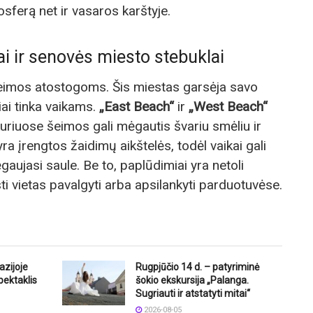
osferą net ir vasaros karštyje.
i ir senovės miesto stebuklai
 šeimos atostogoms. Šis miestas garsėja savo
iai tinka vaikams.
„East Beach“
ir
„West Beach“
kuriuose šeimos gali mėgautis švariu smėliu ir
ra įrengtos žaidimų aikštelės, todėl vaikai gali
ėgaujasi saule. Be to, paplūdimiai yra netoli
ti vietas pavalgyti arba apsilankyti parduotuvėse.
azijoje
Rugpjūčio 14 d. – patyriminė
pektaklis
šokio ekskursija „Palanga.
Sugriauti ir atstatyti mitai“
2026-08-05