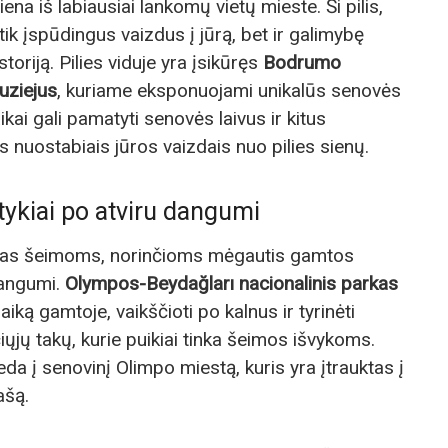
iena iš labiausiai lankomų vietų mieste. Ši pilis,
tik įspūdingus vaizdus į jūrą, bet ir galimybę
toriją. Pilies viduje yra įsikūręs
Bodrumo
uziejus
, kuriame eksponuojami unikalūs senovės
ikai gali pamatyti senovės laivus ir kitus
is nuostabiais jūros vaizdais nuo pilies sienų.
ykiai po atviru dangumi
mas šeimoms, norinčioms mėgautis gamtos
dangumi.
Olympos-Beydağları nacionalinis parkas
 laiką gamtoje, vaikščioti po kalnus ir tyrinėti
ųjų takų, kurie puikiai tinka šeimos išvykoms.
eda į senovinį Olimpo miestą, kuris yra įtrauktas į
ašą.