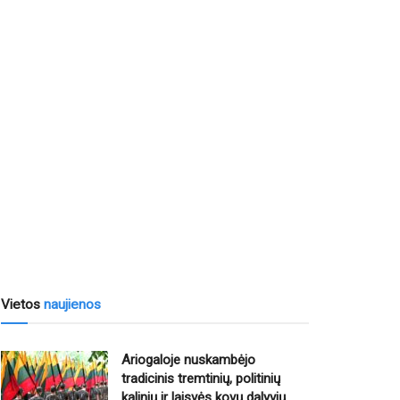
Vietos
naujienos
Ariogaloje nuskambėjo
tradicinis tremtinių, politinių
kalinių ir laisvės kovų dalyvių