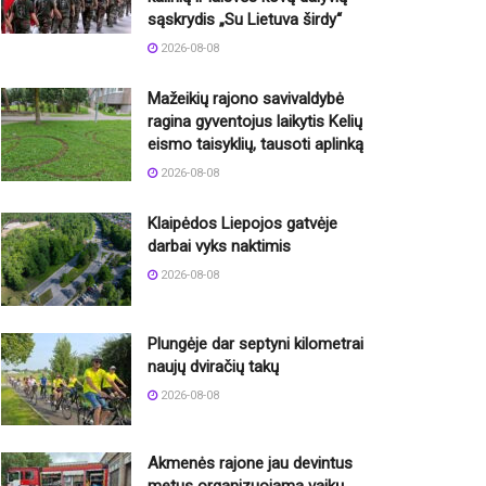
sąskrydis „Su Lietuva širdy“
2026-08-08
Mažeikių rajono savivaldybė
ragina gyventojus laikytis Kelių
eismo taisyklių, tausoti aplinką
2026-08-08
Klaipėdos Liepojos gatvėje
darbai vyks naktimis
2026-08-08
Plungėje dar septyni kilometrai
naujų dviračių takų
2026-08-08
Akmenės rajone jau devintus