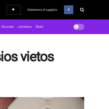
Šeštadienis, 8 rugpjūčio
Skuodas
Jurbarkas
Šilutė
sios vietos