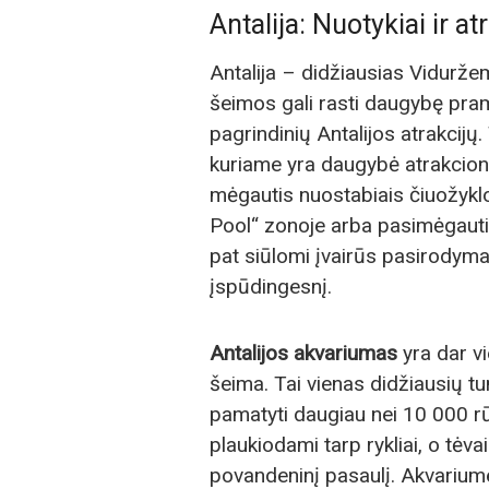
Antalija: Nuotykiai ir a
Antalija – didžiausias Viduržem
šeimos gali rasti daugybę pr
pagrindinių Antalijos atrakcijų.
kuriame yra daugybė atrakcionų 
mėgautis nuostabiais čiuožyklom
Pool“ zonoje arba pasimėgauti
pat siūlomi įvairūs pasirodymai
įspūdingesnį.
Antalijos akvariumas
yra dar vi
šeima. Tai vienas didžiausių t
pamatyti daugiau nei 10 000 rū
plaukiodami tarp rykliai, o tėv
povandeninį pasaulį. Akvarium