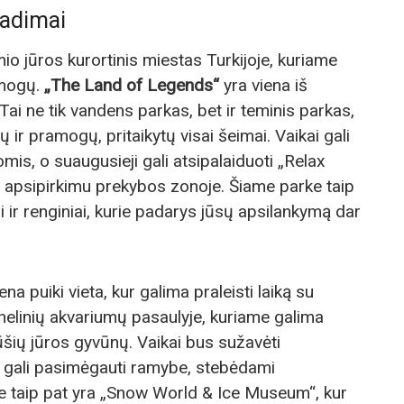
tradimai
io jūros kurortinis miestas Turkijoje, kuriame
amogų.
„The Land of Legends“
yra viena iš
 Tai ne tik vandens parkas, bet ir teminis parkas,
ir pramogų, pritaikytų visai šeimai. Vaikai gali
is, o suaugusieji gali atsipalaiduoti „Relax
 apsipirkimu prekybos zonoje. Šiame parke taip
 ir renginiai, kurie padarys jūsų apsilankymą dar
ena puiki vieta, kur galima praleisti laiką su
unelinių akvariumų pasaulyje, kuriame galima
šių jūros gyvūnų. Vaikai bus sužavėti
ai gali pasimėgauti ramybe, stebėdami
e taip pat yra „Snow World & Ice Museum“, kur