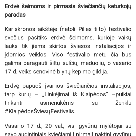
Erdvė šeimoms ir pirmasis šviečiančių keturkojų
paradas
Karlskronos aikštėje (netoli Pilies tilto) festivalio
svečius pasitiks erdvė šeimoms, kurioje vaikų
lauks tik jiems skirtos šviesos instaliacijos ir
įdomios veiklos. Viso festivalio metu čia bus
galima paragauti šiltų sulčių, meduolių, o vasario
17 d. veiks senovinė blynų kepimo gildija.
Erdvę papuoš įvairios šviečiančios instaliacijos,
tarp kurių – „Linkėjimai iš Klaipėdos“ –puikiai
tinkanti asmenukėms su ženklu
#KlaipėdosŠviesųFestivalis.
Vasario 17 d., 20 val., visi gyvūnų mylėtojai su
savo augintiniais kviečiami į pirmąjį naktinį gyvūnų