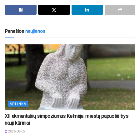
Panašios
naujienos
APLINKA
XII akmentašių simpoziumas Kelmėje: miestą papuošė trys
nauji kūriniai
2026-08-05