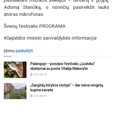
pasitelkiant muzikos atlikėjus – Gintarių ir grupę,
Adomą Stančiką, o norinčių pasireikšti lauks
atviras mikrofonas.
Šviesų festivalio PROGRAMA
Klaipėdos miesto savivaldybės informacija
Įdomu
paskaityti
Palangoje – poezijos festivalio „Liudvika“
skaitymai su poete Vitalija Maksvyte
2026-08-06
„Gargždų kūrybos stotyje“ – dar viena renginių
kupina savaitė
2026-08-05