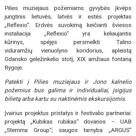
Pilies muziejaus požemiams gyvybės įkvėps
jungtinis lietuvės, latvės ir estės projektas
„Reflexio“. Erdvės suvokimą keičianti šviesos
instaliacija „Reflexio” yra keliaujantis
kūrinys, spėjęs persmelkti Talino
viduramžių vienuolyno koridorius, apleistą
Gdansko geležinkelio stotį, XIX amžiaus fontaną
Rygoje.
Patekti į Pilies muziejaus ir Jono kalnelio
požemius bus galima ir individualiai, įsigijus
bilietą arba kartu su naktinėmis ekskursijomis.
Įvairius projektus pristatys ir festivalio partneriai:
projektą „Kubikas rubikas“ dovanos – UAB
„Stemma Group“; saugos tarnyba „ARGUS“