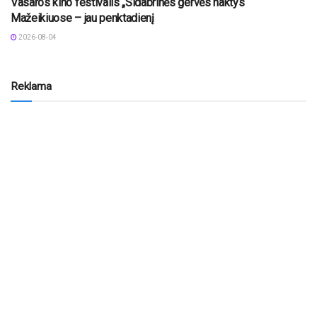
Vasaros kino festivalis „Sidabrinės gervės naktys“
Mažeikiuose – jau penktadienį
2026-08-04
Reklama