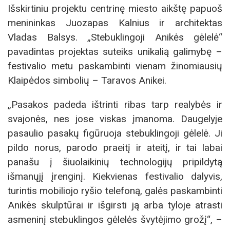
Išskirtiniu projektu centrinę miesto aikštę papuoš
menininkas Juozapas Kalnius ir architektas
Vladas Balsys. „Stebuklingoji Anikės gėlelė“
pavadintas projektas suteiks unikalią galimybę –
festivalio metu paskambinti vienam žinomiausių
Klaipėdos simbolių – Taravos Anikei.
„Pasakos padeda ištrinti ribas tarp realybės ir
svajonės, nes jose viskas įmanoma. Daugelyje
pasaulio pasakų figūruoja stebuklingoji gėlelė. Ji
pildo norus, parodo praeitį ir ateitį, ir tai labai
panašu į šiuolaikinių technologijų pripildytą
išmanųjį įrenginį. Kiekvienas festivalio dalyvis,
turintis mobiliojo ryšio telefoną, galės paskambinti
Anikės skulptūrai ir išgirsti ją arba tyloje atrasti
asmeninį stebuklingos gėlelės švytėjimo grožį“, –