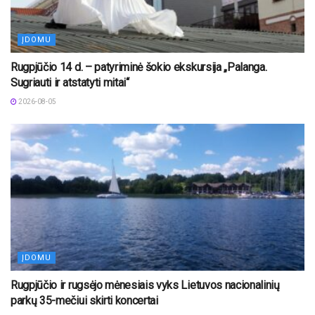
ĮDOMU
Rugpjūčio 14 d. – patyriminė šokio ekskursija „Palanga.
Sugriauti ir atstatyti mitai“
2026-08-05
ĮDOMU
Rugpjūčio ir rugsėjo mėnesiais vyks Lietuvos nacionalinių
parkų 35-mečiui skirti koncertai