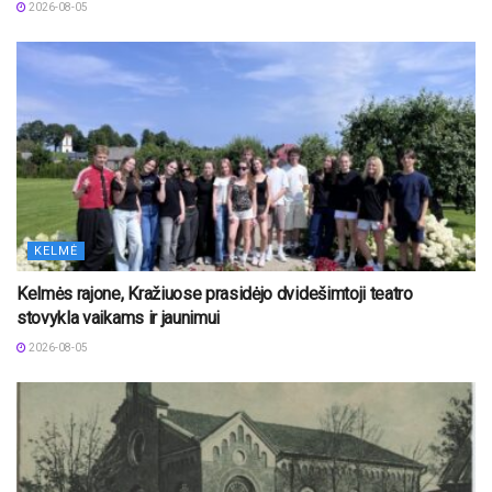
2026-08-05
KELMĖ
Kelmės rajone, Kražiuose prasidėjo dvidešimtoji teatro
stovykla vaikams ir jaunimui
2026-08-05