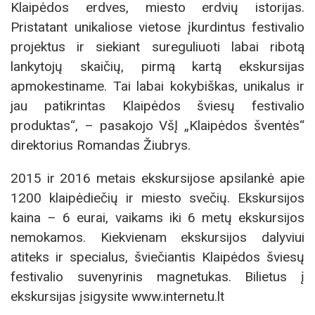
Klaipėdos erdves, miesto erdvių istorijas.
Pristatant unikaliose vietose įkurdintus festivalio
projektus ir siekiant sureguliuoti labai ribotą
lankytojų skaičių, pirmą kartą ekskursijas
apmokestiname. Tai labai kokybiškas, unikalus ir
jau patikrintas Klaipėdos šviesų festivalio
produktas“, – pasakojo VšĮ „Klaipėdos šventės“
direktorius Romandas Žiubrys.
2015 ir 2016 metais ekskursijose apsilankė apie
1200 klaipėdiečių ir miesto svečių. Ekskursijos
kaina – 6 eurai, vaikams iki 6 metų ekskursijos
nemokamos. Kiekvienam ekskursijos dalyviui
atiteks ir specialus, šviečiantis Klaipėdos šviesų
festivalio suvenyrinis magnetukas. Bilietus į
ekskursijas įsigysite www.internetu.lt