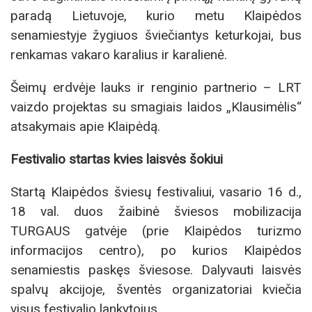
paradą Lietuvoje, kurio metu Klaipėdos
senamiestyje žygiuos šviečiantys keturkojai, bus
renkamas vakaro karalius ir karalienė.
Šeimų erdvėje lauks ir renginio partnerio – LRT
vaizdo projektas su smagiais laidos „Klausimėlis“
atsakymais apie Klaipėdą.
Festivalio startas kvies laisvės šokiui
Startą Klaipėdos šviesų festivaliui, vasario 16 d.,
18 val. duos žaibinė šviesos mobilizacija
TURGAUS gatvėje (prie Klaipėdos turizmo
informacijos centro), po kurios Klaipėdos
senamiestis paskęs šviesose. Dalyvauti laisvės
spalvų akcijoje, šventės organizatoriai kviečia
visus festivalio lankytojus.