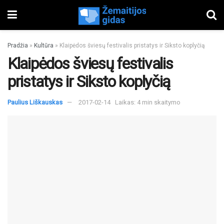
Pradžia
»
Kultūra
»
Klaipėdos šviesų festivalis pristatys ir Siksto koplyčią
Klaipėdos šviesų festivalis
pristatys ir Siksto koplyčią
Paulius Liškauskas
2017-02-14
Laikas: 4 min skaitymo