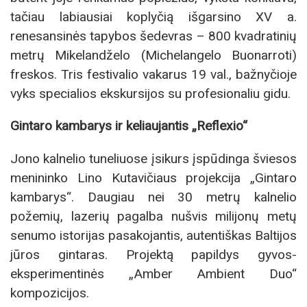
tačiau labiausiai koplyčią išgarsino XV a.
renesansinės tapybos šedevras – 800 kvadratinių
metrų Mikelandželo (Michelangelo Buonarroti)
freskos. Tris festivalio vakarus 19 val., bažnyčioje
vyks specialios ekskursijos su profesionaliu gidu.
Gintaro kambarys ir keliaujantis „Reflexio“
Jono kalnelio tuneliuose įsikurs įspūdinga šviesos
menininko Lino Kutavičiaus projekcija „Gintaro
kambarys“. Daugiau nei 30 metrų kalnelio
požemių, lazerių pagalba nušvis milijonų metų
senumo istorijas pasakojantis, autentiškas Baltijos
jūros gintaras. Projektą papildys gyvos-
eksperimentinės „Amber Ambient Duo“
kompozicijos.