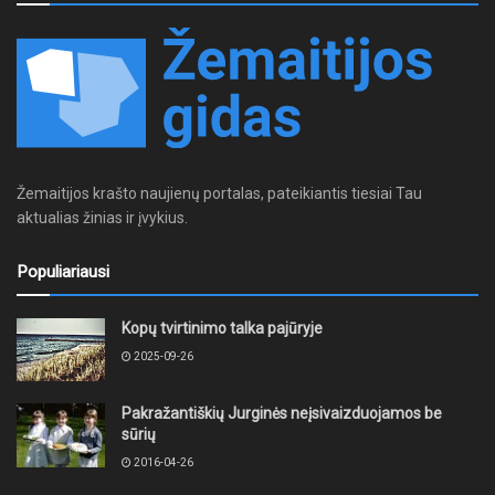
Žemaitijos krašto naujienų portalas, pateikiantis tiesiai Tau
aktualias žinias ir įvykius.
Populiariausi
Kopų tvirtinimo talka pajūryje
2025-09-26
Pakražantiškių Jurginės neįsivaizduojamos be
sūrių
2016-04-26