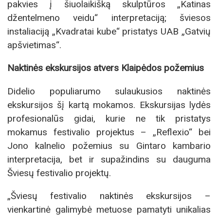
pakvies į šiuolaikišką skulptūros „Katinas
džentelmeno veidu“ interpretaciją; šviesos
instaliaciją „Kvadratai kube“ pristatys UAB „Gatvių
apšvietimas“.
Naktinės ekskursijos atvers Klaipėdos požemius
Didelio populiarumo sulaukusios naktinės
ekskursijos šį kartą mokamos. Ekskursijas lydės
profesionalūs gidai, kurie ne tik pristatys
mokamus festivalio projektus – „Reflexio“ bei
Jono kalnelio požemius su Gintaro kambario
interpretacija, bet ir supažindins su dauguma
Šviesų festivalio projektų.
„Šviesų festivalio naktinės ekskursijos –
vienkartinė galimybė metuose pamatyti unikalias