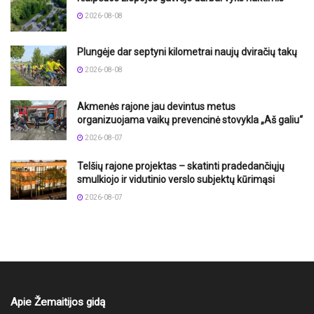
2026-08-08
Plungėje dar septyni kilometrai naujų dviračių takų
2026-08-08
Akmenės rajone jau devintus metus
organizuojama vaikų prevencinė stovykla „Aš galiu“
2026-08-07
Telšių rajone projektas – skatinti pradedančiųjų
smulkiojo ir vidutinio verslo subjektų kūrimąsi
2026-08-07
Apie Žemaitijos gidą