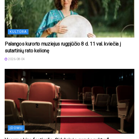
KULTŪRA
Palangos kurorto muziejus rugpjūčio 8 d. 11 val. kviečia į
sutartinių rato kelionę
2026-08-04
ĮDOMU