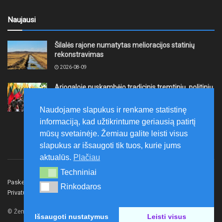
Naujausi
Šilalės rajone numatytas melioracijos statinių
rekonstravimas
2026-08-09
Ariogaloje nuskambėjo tradicinis tremtinių, politinių
kalinių ir laisvės kovų dalyvių sąskrydis „Su Lietuva
širdy“
Naudojame slapukus ir renkame statistinę
2026-08-08
informaciją, kad užtikrintume geriausią patirtį
mūsų svetainėje. Žemiau galite leisti visus
slapukus ar išsaugoti tik tuos, kurie jums
aktualūs.
Plačiau
Techniniai
Techniniai
Paskelbk naujieną
Rašyti redakcijai
Reklama
Rinkodaros
Rinkodaros
Privatumo politika
Susisiekite
© Žemaitijos gidas.
Išsaugoti nustatymus
Leisti visus