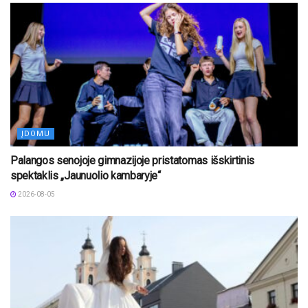
ĮDOMU
Palangos senojoje gimnazijoje pristatomas išskirtinis
spektaklis „Jaunuolio kambaryje“
2026-08-05