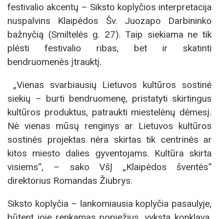
festivalio akcentų – Siksto koplyčios interpretacija
nuspalvins Klaipėdos Šv. Juozapo Darbininko
bažnyčią (Smiltelės g. 27). Taip siekiama ne tik
plėsti festivalio ribas, bet ir skatinti
bendruomenės įtrauktį.
„Vienas svarbiausių Lietuvos kultūros sostinė
siekių – burti bendruomenę, pristatyti skirtingus
kultūros produktus, patraukti miestelėnų dėmesį.
Nė vienas mūsų renginys ar Lietuvos kultūros
sostinės projektas nėra skirtas tik centrinės ar
kitos miesto dalies gyventojams. Kultūra skirta
visiems“, – sako VšĮ „Klaipėdos šventės“
direktorius Romandas Žiubrys.
Siksto koplyčia – lankomiausia koplyčia pasaulyje,
būtent joje renkamas popiežius, vyksta konklava,