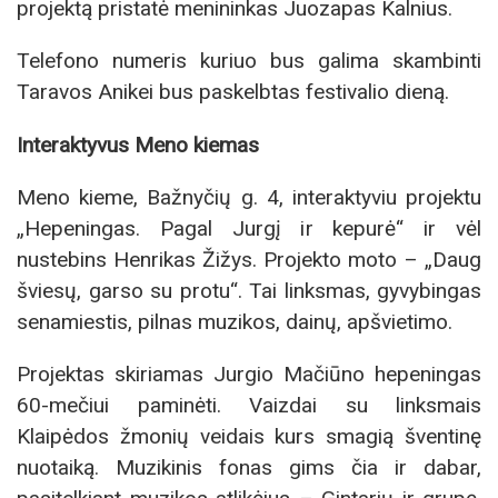
projektą pristatė menininkas Juozapas Kalnius.
Telefono numeris kuriuo bus galima skambinti
Taravos Anikei bus paskelbtas festivalio dieną.
Interaktyvus Meno kiemas
Meno kieme, Bažnyčių g. 4, interaktyviu projektu
„Hepeningas. Pagal Jurgį ir kepurė“ ir vėl
nustebins Henrikas Žižys. Projekto moto – „Daug
šviesų, garso su protu“. Tai linksmas, gyvybingas
senamiestis, pilnas muzikos, dainų, apšvietimo.
Projektas skiriamas Jurgio Mačiūno hepeningas
60-mečiui paminėti. Vaizdai su linksmais
Klaipėdos žmonių veidais kurs smagią šventinę
nuotaiką. Muzikinis fonas gims čia ir dabar,