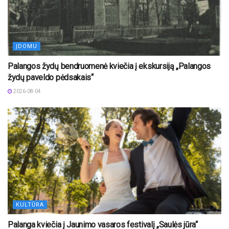
ĮDOMU
Palangos žydų bendruomenė kviečia į ekskursiją „Palangos
žydų paveldo pėdsakais“
2026-08-04
KULTŪRA
Palanga kviečia į Jaunimo vasaros festivalį „Saulės jūra“