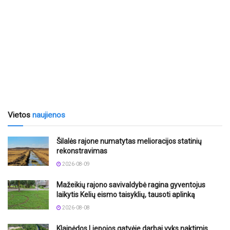
Vietos
naujienos
Šilalės rajone numatytas melioracijos statinių
rekonstravimas
2026-08-09
Mažeikių rajono savivaldybė ragina gyventojus
laikytis Kelių eismo taisyklių, tausoti aplinką
2026-08-08
Klaipėdos Liepojos gatvėje darbai vyks naktimis