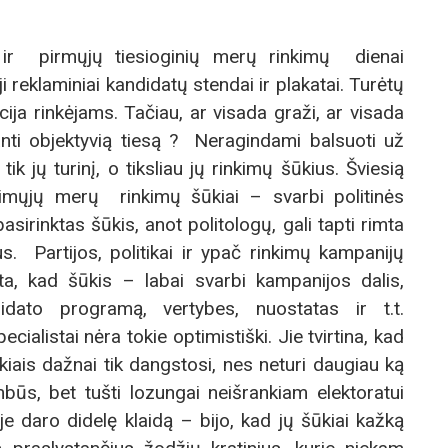
ų ir pirmųjų tiesioginių merų rinkimų dienai
 reklaminiai kandidatų stendai ir plakatai. Turėtų
acija rinkėjams. Tačiau, ar visada graži, ar visada
tanti objektyvią tiesą ? Neragindami balsuoti už
ik jų turinį, o tiksliau jų rinkimų šūkius. Šviesią
ūsimųjų merų rinkimų šūkiai – svarbi politinės
sirinktas šūkis, anot politologų, gali tapti rimta
us. Partijos, politikai ir ypač rinkimų kampanijų
ta, kad šūkis – labai svarbi kampanijos dalis,
didato programą, vertybes, nuostatas ir t.t.
ecialistai nėra tokie optimistiški. Jie tvirtina, kad
šūkiais dažnai tik dangstosi, nes neturi daugiau ką
mbūs, bet tušti lozungai neišrankiam elektoratui
oje daro didelę klaidą – bijo, kad jų šūkiai kažką