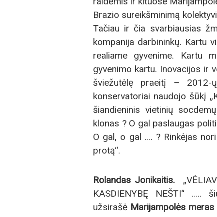
raidėmis ir kituose Marijamp
Brazio sureikšminimą kolekt
Tačiau ir čia svarbiausias ž
kompanija darbininkų. Kartu vis
realiame gyvenime. Kartu 
gyvenimo kartu. Inovacijos ir 
šviežutėlę praeitį – 2012
konservatoriai naudojo šū
šiandieninis vietinių socdem
klonas ? O gal paslaugas polit
O gal, o gal …. ? Rinkėjas nor
protą“.
R
olandas Jonikaitis.
„VĖLIAV
KASDIENYBĘ NEŠTI“ ….. šiu
užsirašė
Marijampolės meras