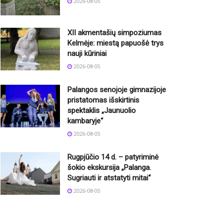
2026-08-05
XII akmentašių simpoziumas
Kelmėje: miestą papuošė trys
nauji kūriniai
2026-08-05
Palangos senojoje gimnazijoje
pristatomas išskirtinis
spektaklis „Jaunuolio
kambaryje“
2026-08-05
Rugpjūčio 14 d. – patyriminė
šokio ekskursija „Palanga.
Sugriauti ir atstatyti mitai“
2026-08-05