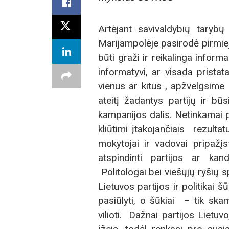
Artėjant savivaldybių taryb
Marijampolėje pasirodė pirmieji
būti graži ir reikalinga inform
informatyvi, ar visada prista
vienus ar kitus , apžvelgsime t
ateitį žadantys partijų ir b
kampanijos dalis. Netinkamai pa
kliūtimi įtakojančiais rezultat
mokytojai ir vadovai pripažįs
atspindinti partijos ar kan
Politologai bei viešųjų ryšių sp
Lietuvos partijos ir politikai 
pasiūlyti, o šūkiai – tik ska
vilioti. Dažnai partijos Lietuv