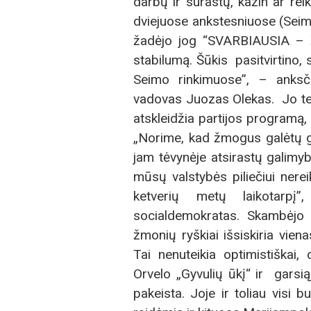
darbų ir surastų, kažin ar reik
dviejuose ankstesniuose (Seim
žadėjo jog “SVARBIAUSIA – 
stabilumą. Šūkis pasitvirtino,
Seimo rinkimuose”, – anksč
vadovas Juozas Olekas. Jo tei
atskleidžia partijos programą,
„Norime, kad žmogus galėtų gyv
jam tėvynėje atsirastų galimy
mūsų valstybės piliečiui nereik
ketverių metų laikotarp
socialdemokratas. Skambėjo 
žmonių ryškiai išsiskiria 
Tai nenuteikia optimistiškai, 
Orvelo „Gyvulių ūkį“ ir garsią
pakeista. Joje ir toliau visi