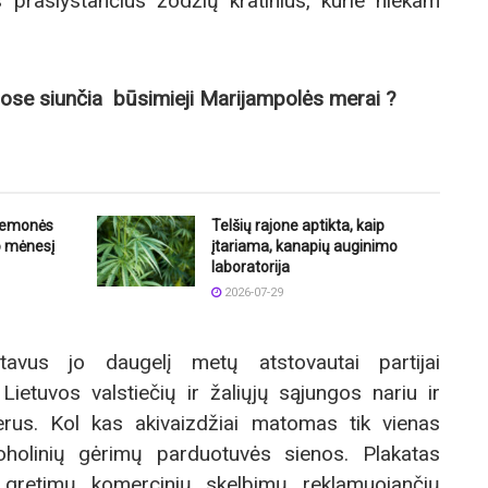
s praslystančius žodžių kratinius, kurie niekam
tuose siunčia būsimieji Marijampolės merai ?
riemonės
Telšių rajone aptikta, kaip
o mėnesį
įtariama, kanapių auginimo
laboratorija
2026-07-29
tavus jo daugelį metų atstovautai partijai
ietuvos valstiečių ir žaliųjų sąjungos nariu ir
rus. Kol kas akivaizdžiai matomas tik vienas
oholinių gėrimų parduotuvės sienos. Plakatas
e gretimų komercinių skelbimų reklamuojančių