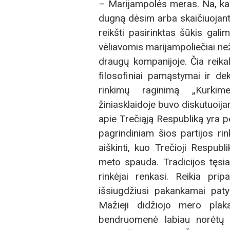
– Marijampolės meras. Na, kai
dugną dėsim arba skaičiuojant 
reikšti pasirinktas šūkis gali
vėliavomis marijampoliečiai než
draugų kompanijoje. Čia reika
filosofiniai pamąstymai ir de
rinkimų raginimą „Kurkime 
žiniasklaidoje buvo diskutuoija
apie Trečiąją Respubliką yra 
pagrindiniam šios partijos rin
aiškinti, kuo Trečioji Respub
meto spauda. Tradicijos tęsia
rinkėjai renkasi. Reikia pri
išsiugdžiusi pakankamai patyr
Mažieji didžiojo mero plakat
bendruomenė labiau norėtų „d