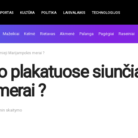
SPORTAS
KULTŪRA
POLITIKA
LAISVALAIKIS
TECHNOLOGIJOS
Mažeikiai
Kelmė
Rietavas
Akmenė
Palanga
Pagėgiai
Raseiniai
mieji Marijampolės merai ?
o plakatuose siunči
erai ?
 min skaitymo