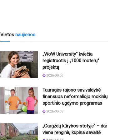
Vietos
naujienos
„WoW University“ kviečia
registruotis į „1000 moterų“
projektą
2026-08-06
Tauragės rajono savivaldybė
finansuos neformaliojo mokinių
sportinio ugdymo programas
2026-08-06
„Gargždų kūrybos stotyje“ – dar
viena renginių kupina savaitė