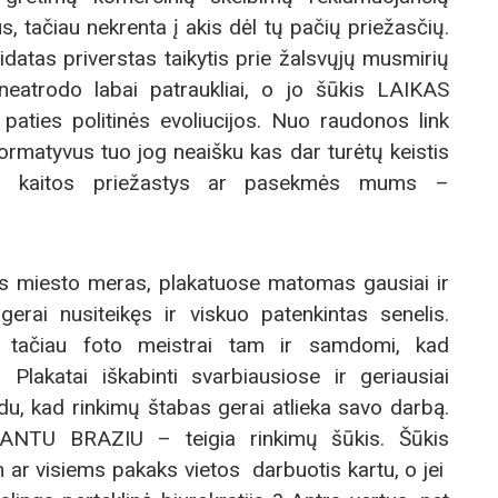
us, tačiau nekrenta į akis dėl tų pačių priežasčių.
idatas priverstas taikytis prie žalsvųjų musmirių
neatrodo labai patraukliai, o jo šūkis LAIKAS
 paties politinės evoliucijos. Nuo raudonos link
rmatyvus tuo jog neaišku kas dar turėtų keistis
ios kaitos priežastys ar pasekmės mums –
s miesto meras, plakatuose matomas gausiai ir
 gerai nusiteikęs ir viskuo patenkintas senelis.
a tačiau foto meistrai tam ir samdomi, kad
Plakatai iškabinti svarbiausiose ir geriausiai
u, kad rinkimų štabas gerai atlieka savo darbą.
TU BRAZIU – teigia rinkimų šūkis. Šūkis
n ar visiems pakaks vietos darbuotis kartu, o jei