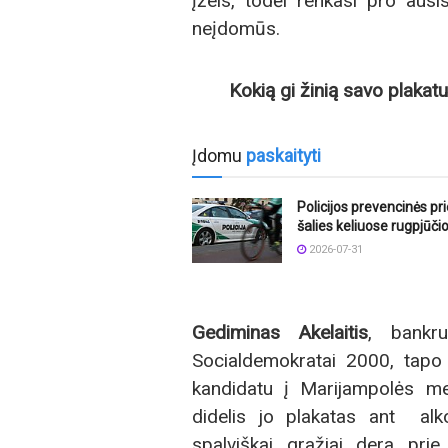
įžeis, todėl renkasi pro ausi
neįdomūs.
Kokią gi žinią savo plaka
Įdomu
paskaityti
Policijos prevencinės p
šalies keliuose rugpjūči
2026-07-31
Gediminas Akelaitis
, bankru
Socialdemokratai 2000, tapo L
kandidatu į Marijampolės me
didelis jo plakatas ant alk
spalviškai gražiai dera pri