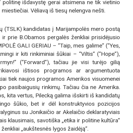
politinę išdavystę gerai atsimena ne tik vietinio
 miestiečiai. Vėliavą iš tiesų nelengva nešti.
ų (TSLK) kandidatas į Marijampolės mero postą
 ir prie B.Obamos pergalės ženkliai prisidėjusio
MPOLĖ GALI GERIAU – “Taip, mes galime” (“Yes,
gi ir kiti rinkiminiai šūkiai – “Viltis” (“Hope”),
yn!” (“Forward”), tačiau jie visi turėjo gilią
ikiavosi ištisos programos ar argumentuota
šūkiai tiek naujos programos Amerikos visuomenei
 po pasibaigusių rinkimų. Tačiau čia ne Amerika.
jos, kita vertus, Pilecką galima išskirti iš kandidatų
ngo šūkio, bet ir dėl konstruktyvios pozicijos
lyginus su Jonikaičio ar Akelaičio deklaratyviais
is klausimais, savotiška „etika ir politine kultūra“
ip ženkliai „aukštesnės lygos žaidėją“.