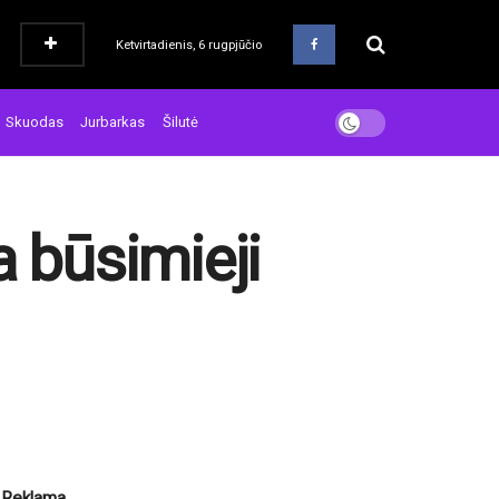
Ketvirtadienis, 6 rugpjūčio
Skuodas
Jurbarkas
Šilutė
a būsimieji
Reklama