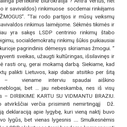
alinga perteklinė biurokratija ? Antra vertus, net
o ir savivaldos) rinkimuose socdemai rinkėjams
ŽMOGUS”. “Tai rodo partijos ir mūsų veiksmų
 savivaldos rinkimus laimėjome. Sėkmės tikimės ir
iau yra sakęs LSDP centrinio rinkimų štabo
gimu, socialdemokratų rinkimų šūkis puikiausiai
 kurioje pagrindinis dėmesys skiriamas žmogui. ”
enti sveikas, užaugti kultūringas, išsilavinęs ir
bė rasti orų, gerai mokamą darbą. Siekiame, kad
tų palikti Lietuvos, kaip dabar atsitiko per šitą
į”, – viename interviu spaudai aiškino
neblogai, bet … jau nebeskamba, nes iš visų
vienas – DIRBKIME KARTU SU VIDMANTU BRAZIU.
o atvirkščiai verčia prisiminti nemirtingąjį Dž.
ją deklaraciją apie lygybę, kuri vieną naktį buvo
 buvo lygūs, bet vienas lygesnis …. Smulkesnėmis