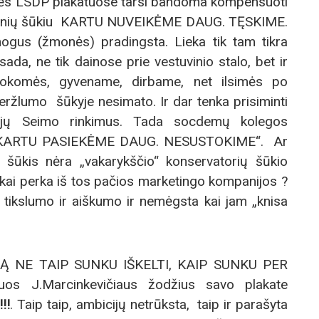
olės LSDP plakatuose tarsi bandoma kompensuoti
yvinių šūkiu KARTU NUVEIKĖME DAUG. TĘSKIME.
mogus (žmonės) pradingsta. Lieka tik tam tikra
ada, ne tik dainose prie vestuvinio stalo, bet ir
mokomės, gyvename, dirbame, net ilsimės po
veržlumo šūkyje nesimato. Ir dar tenka prisiminti
-ųjų Seimo rinkimus. Tada socdemų kolegos
kį „KARTU PASIEKĖME DAUG. NESUSTOKIME“. Ar
ų šūkis nėra „vakarykščio“ konservatorių šūkio
ikai perka iš tos pačios marketingo kompanijos ?
i tikslumo ir aiškumo ir nemėgsta kai jam „knisa
Ą NE TAIP SUNKU IŠKELTI, KAIP SUNKU PER
os J.Marcinkevičiaus žodžius savo plakate
!!!
. Taip taip, ambicijų netrūksta, taip ir parašyta