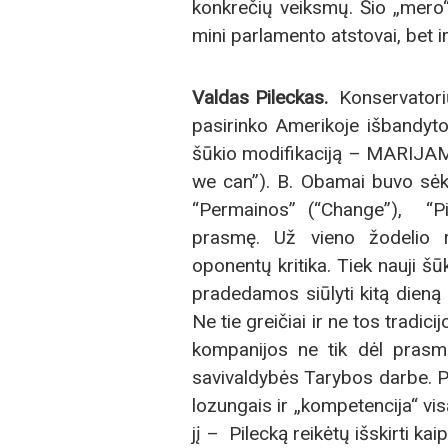
konkrečių veiksmų. Šio „mero“ 
mini parlamento atstovai, bet ir
Valdas Pileckas.
Konservatori
pasirinko Amerikoje išbandyto
šūkio modifikaciją – MARIJA
we can”). B. Obamai buvo sėkmin
“Permainos” (“Change”), “Pirm
prasmę. Už vieno žodelio r
oponentų kritika. Tiek nauji 
pradedamos siūlyti kitą dieną
Ne tie greičiai ir ne tos tradici
kompanijos ne tik dėl prasmi
savivaldybės Tarybos darbe. Pa
lozungais ir „kompetencija“ visa
jį – Pilecką reikėtų išskirti ka