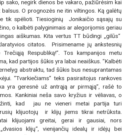
p sako, negirk dienos be vakaro, pažiūrėsim kai
balsus. O prognozės ne itin viltingos. Ką galėtų
me tik spėlioti. Tiesioginių Jonikaičio sąsajų su
ino, o kalbėti palyginimais ar alegorijomis geriau
lingas aiškumas. Kita vertus TT būdingi „gilūs“
klaratyvios citatos. Prisimename jų ankstesnių
Trečiąją Respubliką!”. Tos kampanijos metu
ma, kad partijos šūkis yra labai neaiškus. “Kalbėti
pernelyg abstraktu, tad šūkis bus nesuprantamas
kėjui. “Tvarkiečiams” teks pasiraitojus rankoves
lika yra geresnė už antrąją ar pirmąją”, rašė to
mos. Kankiniai neša savo kryžius ir vėliavas, o
pažinti, kad jau ne vieneri metai partija turi
usių klijuotojų ir klijų jiems tikrai netrūksta.
ai klijuojami greitai, gerai ir gausiai, nors
vasios klijų“, vienijančių idealų ir idėjų bei