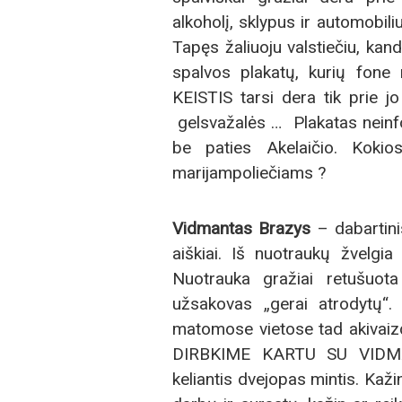
alkoholį, sklypus ir automobili
Tapęs žaliuoju valstiečiu, kand
spalvos plakatų, kurių fone 
KEISTIS tarsi dera tik prie jo
gelsvažalės … Plakatas neinfo
be paties Akelaičio. Kok
marijampoliečiams ?
Vidmantas Brazys
– dabartini
aiškiai. Iš nuotraukų žvelgia
Nuotrauka gražiai retušuot
užsakovas „gerai atrodytų“. 
matomose vietose tad akivaizd
DIRBKIME KARTU SU VIDMAN
keliantis dvejopas mintis. Kaži