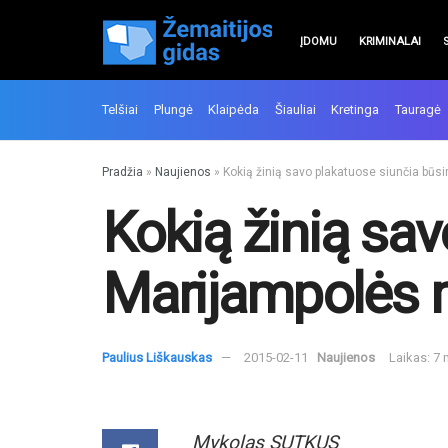
ĮDOMU
KRIMINALAI
Telšiai
Plungė
Klaipėda
Šiauliai
Kretinga
Tauragė
Pradžia
»
Naujienos
»
Kokią žinią savo plakatuose siunčia būsi
Kokią žinią sav
Marijampolės m
Paulius Liškauskas
2015-02-11
Naujienos
Laikas: 7
Mykolas SUTKUS