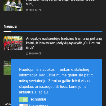
sūrių
2016-04-26
Naujausi
Ariogaloje nuskambėjo tradicinis tremtinių, politinių
kalinių ir laisvės kovų dalyvių sąskrydis „Su Lietuva
širdy“
2026-08-08
Mažeikių rajono savivaldybė ragina gyventojus
laikytis Kelių eismo taisyklių, tausoti aplinką
Naudojame slapukus ir renkame statistinę
2026-08-08
informaciją, kad užtikrintume geriausią patirtį
mūsų svetainėje. Žemiau galite leisti visus
slapukus ar išsaugoti tik tuos, kurie jums
aktualūs.
Plačiau
Techniniai
Techniniai
Paskelbk naujieną
Rašyti redakcijai
Reklama