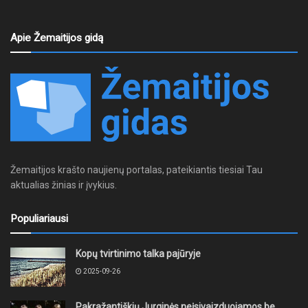
Apie Žemaitijos gidą
Žemaitijos krašto naujienų portalas, pateikiantis tiesiai Tau
aktualias žinias ir įvykius.
Populiariausi
Kopų tvirtinimo talka pajūryje
2025-09-26
Pakražantiškių Jurginės neįsivaizduojamos be