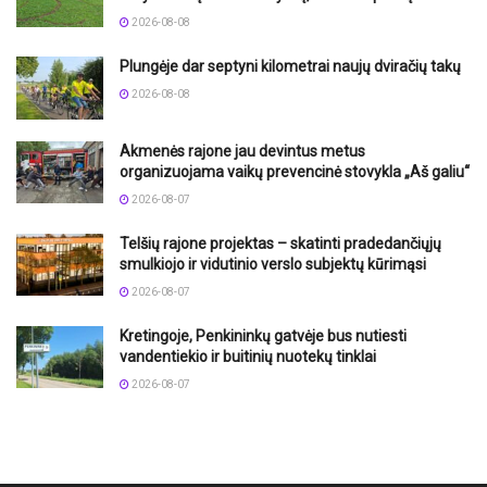
2026-08-08
Plungėje dar septyni kilometrai naujų dviračių takų
2026-08-08
Akmenės rajone jau devintus metus
organizuojama vaikų prevencinė stovykla „Aš galiu“
2026-08-07
Telšių rajone projektas – skatinti pradedančiųjų
smulkiojo ir vidutinio verslo subjektų kūrimąsi
2026-08-07
Kretingoje, Penkininkų gatvėje bus nutiesti
vandentiekio ir buitinių nuotekų tinklai
2026-08-07