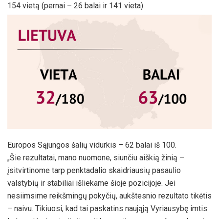
154 vietą (pernai – 26 balai ir 141 vieta).
Europos Sąjungos šalių vidurkis – 62 balai iš 100.
„Šie rezultatai, mano nuomone, siunčiu aiškią žinią –
įsitvirtinome tarp penktadalio skaidriausių pasaulio
valstybių ir stabiliai išliekame šioje pozicijoje. Jei
nesiimsime reikšmingų pokyčių, aukštesnio rezultato tikėtis
– naivu. Tikiuosi, kad tai paskatins naująją Vyriausybę imtis