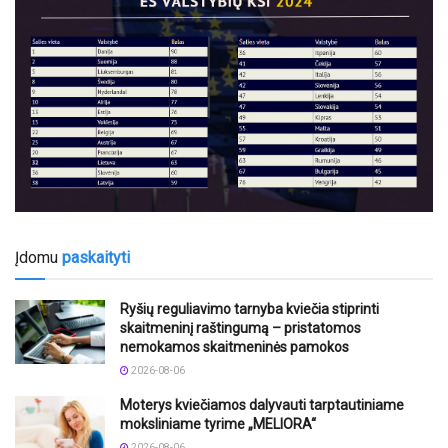
Įdomu
paskaityti
Ryšių reguliavimo tarnyba kviečia stiprinti
skaitmeninį raštingumą – pristatomos
nemokamos skaitmeninės pamokos
2026-08-06
Moterys kviečiamos dalyvauti tarptautiniame
moksliniame tyrime „MELIORA“
2026-08-06