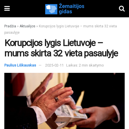
Pradžia
»
Aktualijos
»
Korupcijos lygis Lietuvoje – mums skirta 32 vieta
pasaulyje
Korupcijos lygis Lietuvoje –
mums skirta 32 vieta pasaulyje
Paulius Liškauskas
2025-02-11
Laikas: 2 min skaitymo