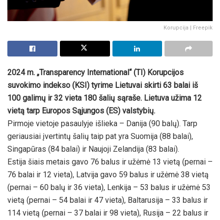
Korupcija | Freepik
2024 m. „Transparency International“ (TI) Korupcijos
suvokimo indekso (KSI) tyrime Lietuvai skirti 63 balai iš
100 galimų ir 32 vieta 180 šalių sąraše. Lietuva užima 12
vietą tarp Europos Sąjungos (ES) valstybių.
Pirmoje vietoje pasaulyje išlieka – Danija (90 balų). Tarp
geriausiai įvertintų šalių taip pat yra Suomija (88 balai),
Singapūras (84 balai) ir Naujoji Zelandija (83 balai).
Estija šiais metais gavo 76 balus ir užėmė 13 vietą (pernai –
76 balai ir 12 vieta), Latvija gavo 59 balus ir užėmė 38 vietą
(pernai – 60 balų ir 36 vieta), Lenkija – 53 balus ir užėmė 53
vietą (pernai – 54 balai ir 47 vieta), Baltarusija – 33 balus ir
114 vietą (pernai – 37 balai ir 98 vieta), Rusija – 22 balus ir