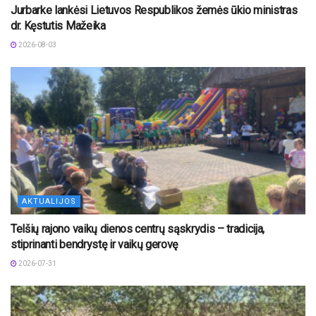
Jurbarke lankėsi Lietuvos Respublikos žemės ūkio ministras
dr. Kęstutis Mažeika
2026-08-03
AKTUALIJOS
Telšių rajono vaikų dienos centrų sąskrydis – tradicija,
stiprinanti bendrystę ir vaikų gerovę
2026-07-31