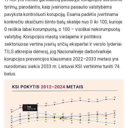
tyrimų, parodantis, kaip įvairioms pasaulio valstybėms
pavyksta kontroliuoti korupciją. Esama padėtis įvertinama
konkrečiu skaičiumi šimto balų skalėje nuo 0 iki 100, kurioje
0 reiškia labai korumpuotą, o 100 – visiškai nekorumpuotą
valstybę. Korupcijos mastą viešajame ir politikos
sektoriuose vertina įvairių sričių ekspertai ir verslo lyderiai.
TILS atkreipia dėmesį, jog Nacionalinėje darbotvarkėje
korupcijos prevencijos klausimais 2022–2033 metais yra
nurodomas siekis 2033 m. Lietuvai KSI vertinime turėti 74
balus.