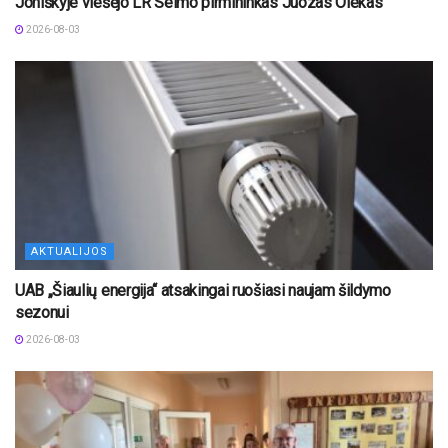
Joniškyje viešėjo LR Seimo pirmininkas Juozas Olekas
2026-08-03
AKTUALIJOS
UAB „Šiaulių energija“ atsakingai ruošiasi naujam šildymo
sezonui
2026-08-03