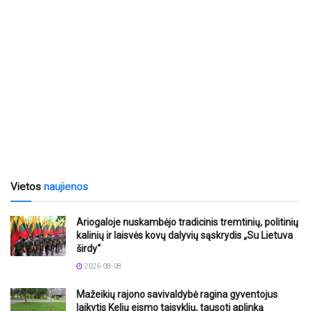
Vietos
naujienos
Ariogaloje nuskambėjo tradicinis tremtinių, politinių
kalinių ir laisvės kovų dalyvių sąskrydis „Su Lietuva
širdy“
2026-08-08
Mažeikių rajono savivaldybė ragina gyventojus
laikytis Kelių eismo taisyklių, tausoti aplinką