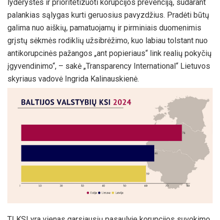
lyderystės ir prioritetizuoti korupcijos prevenciją, sudarant
palankias sąlygas kurti geruosius pavyzdžius. Pradėti būtų
galima nuo aiškių, pamatuojamų ir pirminiais duomenimis
grįstų sėkmės rodiklių užsibrėžimo, kuo labiau tolstant nuo
antikorupcinės pažangos „ant popieriaus“ link realių pokyčių
įgyvendinimo“, – sakė „Transparency International“ Lietuvos
skyriaus vadovė Ingrida Kalinauskienė.
TI KSI yra vienas garsiausių pasaulyje korupcijos suvokimo