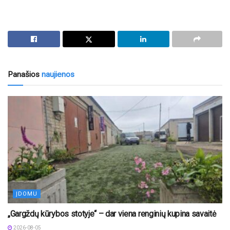
Panašios
naujienos
ĮDOMU
„Gargždų kūrybos stotyje“ – dar viena renginių kupina savaitė
2026-08-05