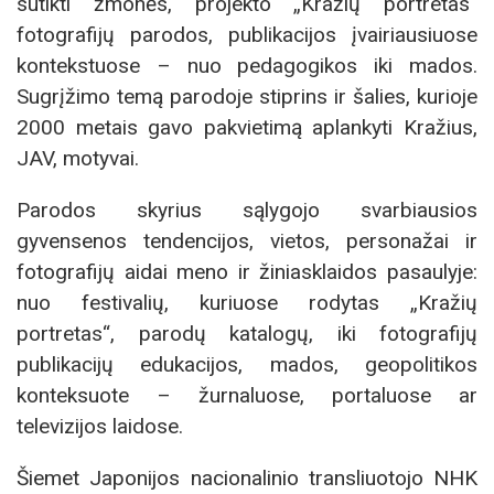
sutikti žmonės, projekto „Kražių portretas“
fotografijų parodos, publikacijos įvairiausiuose
kontekstuose – nuo pedagogikos iki mados.
Sugrįžimo temą parodoje stiprins ir šalies, kurioje
2000 metais gavo pakvietimą aplankyti Kražius,
JAV, motyvai.
Parodos skyrius sąlygojo svarbiausios
gyvensenos tendencijos, vietos, personažai ir
fotografijų aidai meno ir žiniasklaidos pasaulyje:
nuo festivalių, kuriuose rodytas „Kražių
portretas“, parodų katalogų, iki fotografijų
publikacijų edukacijos, mados, geopolitikos
konteksuote – žurnaluose, portaluose ar
televizijos laidose.
Šiemet Japonijos nacionalinio transliuotojo NHK