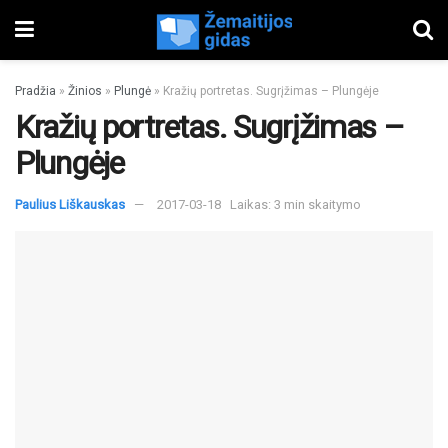
Pradžia
»
Žinios
»
Plungė
»
Kražių portretas. Sugrįžimas – Plungėje
Kražių portretas. Sugrįžimas –
Plungėje
Paulius Liškauskas
2017-03-18
Laikas: 3 min skaitymo