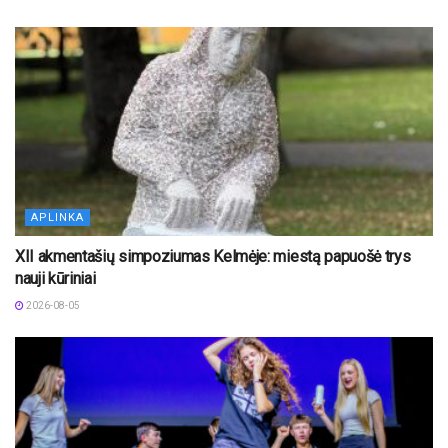
APLINKA
XII akmentašių simpoziumas Kelmėje: miestą papuošė trys
nauji kūriniai
2026-08-05