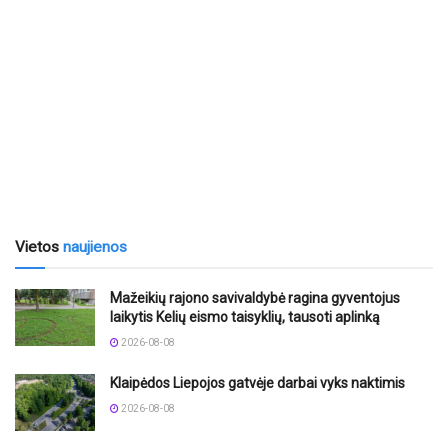
Vietos
naujienos
Mažeikių rajono savivaldybė ragina gyventojus
laikytis Kelių eismo taisyklių, tausoti aplinką
2026-08-08
Klaipėdos Liepojos gatvėje darbai vyks naktimis
2026-08-08