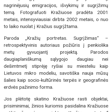
nagrinėjusių emigracijos, išvykimų ir sugrįžimų
temą. Fotografuoti Kražiuose pradėta 2001
metais, intensyviausiai dirbta 2002 metais, o nuo
to laiko nuolat į Kražius sugrįžtama.
Paroda „Kražių portretas. Sugrįžimas“ –
retrospektyvinis autoriaus požiūris į penkiolika
metų gyvuojantį projektą. Parodos
daugiaplaniškumą sąlygojo daugiau nei
dešimtmetį stiprėję ryšiai su miesteliu kaip
Lietuvos mikro modeliu, savotiška nauja mūsų
šalies kaip socio-kultūrinės terpės ir geografinės
erdvės pažinimo forma.
Jos plėtotę skatino Kražiuose rasti objektai,
prisiminimai, žinios kuriomis pasidalina Kražiuose