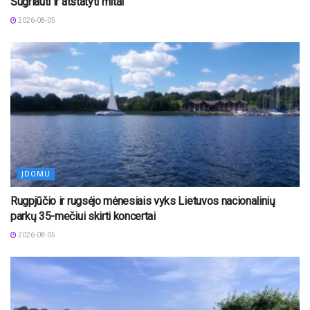
Sugriauti ir atstatyti mitai“
2026-08-05
ĮDOMU
Rugpjūčio ir rugsėjo mėnesiais vyks Lietuvos nacionalinių
parkų 35-mečiui skirti koncertai
2026-08-05