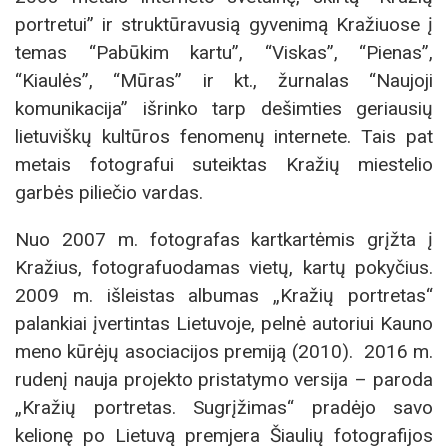
portretui” ir struktūravusią gyvenimą Kražiuose į
temas “Pabūkim kartu”, “Viskas”, “Pienas”,
“Kiaulės”, “Mūras” ir kt., žurnalas “Naujoji
komunikacija” išrinko tarp dešimties geriausių
lietuviškų kultūros fenomenų internete. Tais pat
metais fotografui suteiktas Kražių miestelio
garbės piliečio vardas.
Nuo 2007 m. fotografas kartkartėmis grįžta į
Kražius, fotografuodamas vietų, kartų pokyčius.
2009 m. išleistas albumas „Kražių portretas“
palankiai įvertintas Lietuvoje, pelnė autoriui Kauno
meno kūrėjų asociacijos premiją (2010). 2016 m.
rudenį nauja projekto pristatymo versija – paroda
„Kražių portretas. Sugrįžimas“ pradėjo savo
kelionę po Lietuvą premjera Šiaulių fotografijos