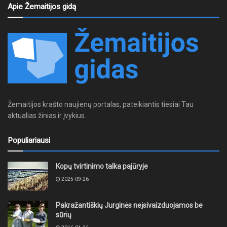
Apie Žemaitijos gidą
Žemaitijos krašto naujienų portalas, pateikiantis tiesiai Tau
aktualias žinias ir įvykius.
Populiariausi
Kopų tvirtinimo talka pajūryje
2025-09-26
Pakražantiškių Jurginės neįsivaizduojamos be
sūrių