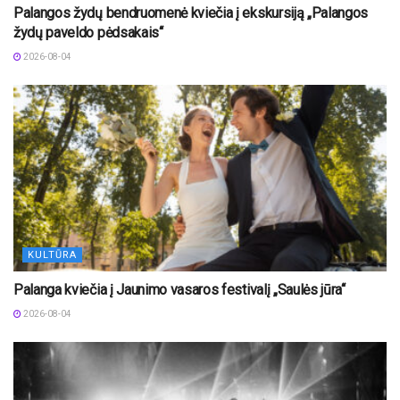
Palangos žydų bendruomenė kviečia į ekskursiją „Palangos
žydų paveldo pėdsakais“
2026-08-04
KULTŪRA
Palanga kviečia į Jaunimo vasaros festivalį „Saulės jūra“
2026-08-04