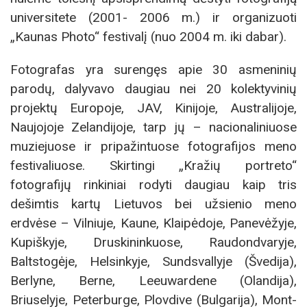
universitete (2001- 2006 m.) ir organizuoti
„Kaunas Photo“ festivalį (nuo 2004 m. iki dabar).
Fotografas yra surengęs apie 30 asmeninių
parodų, dalyvavo daugiau nei 20 kolektyvinių
projektų Europoje, JAV, Kinijoje, Australijoje,
Naujojoje Zelandijoje, tarp jų – nacionaliniuose
muziejuose ir pripažintuose fotografijos meno
festivaliuose. Skirtingi „Kražių portreto“
fotografijų rinkiniai rodyti daugiau kaip tris
dešimtis kartų Lietuvos bei užsienio meno
erdvėse – Vilniuje, Kaune, Klaipėdoje, Panevėžyje,
Kupiškyje, Druskininkuose, Raudondvaryje,
Baltstogėje, Helsinkyje, Sundsvallyje (Švedija),
Berlyne, Berne, Leeuwardene (Olandija),
Briuselyje, Peterburge, Plovdive (Bulgarija), Mont-