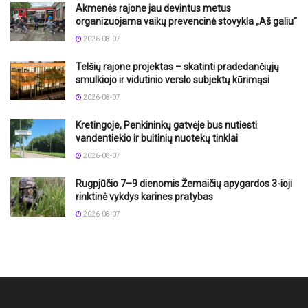
Akmenės rajone jau devintus metus
organizuojama vaikų prevencinė stovykla „Aš galiu“
2026-08-07
Telšių rajone projektas – skatinti pradedančiųjų
smulkiojo ir vidutinio verslo subjektų kūrimąsi
2026-08-07
Kretingoje, Penkininkų gatvėje bus nutiesti
vandentiekio ir buitinių nuotekų tinklai
2026-08-07
Rugpjūčio 7–9 dienomis Žemaičių apygardos 3-ioji
rinktinė vykdys karines pratybas
2026-08-07