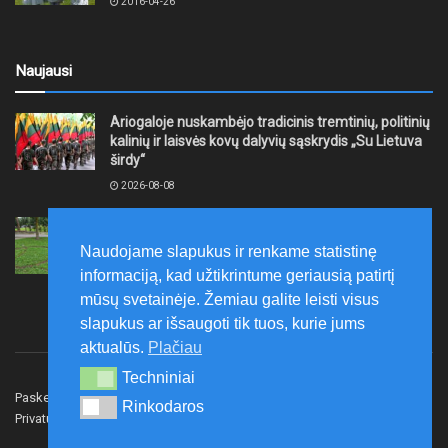
2016-04-26
Naujausi
Ariogaloje nuskambėjo tradicinis tremtinių, politinių
kalinių ir laisvės kovų dalyvių sąskrydis „Su Lietuva
širdy“
2026-08-08
Mažeikių rajono savivaldybė ragina gyventojus
laikytis Kelių eismo taisyklių, tausoti aplinką
Naudojame slapukus ir renkame statistinę
2026-08-08
informaciją, kad užtikrintume geriausią patirtį
mūsų svetainėje. Žemiau galite leisti visus
slapukus ar išsaugoti tik tuos, kurie jums
aktualūs.
Plačiau
Techniniai
Techniniai
Paskelbk naujieną
Rašyti redakcijai
Reklama
Rinkodaros
Rinkodaros
Privatumo politika
Susisiekite