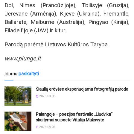
Dol, Nimes (Prancūzijoje), Tbilisyje (Gruzija),
Jerevane (Armėnija), Kijeve (Ukraina), Fremantle,
Ballarate, Melburne (Australija), Pingyao (Kinija),
Filadelfijoje (JAV) ir kitur.
Parodą parėmė Lietuvos Kultūros Taryba.
www.plunge.lt
Įdomu
paskaityti
Šiaulių erdvėse eksponuojama fotografijų paroda
2026-08-06
Palangoje – poezijos festivalio „Liudvika“
skaitymai su poete Vitalija Maksvyte
2026-08-06