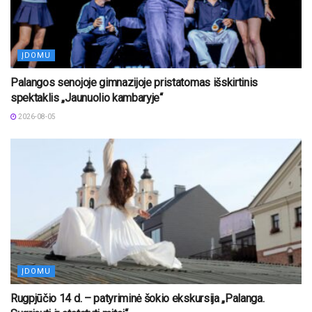
ĮDOMU
Palangos senojoje gimnazijoje pristatomas išskirtinis
spektaklis „Jaunuolio kambaryje“
2026-08-05
ĮDOMU
Rugpjūčio 14 d. – patyriminė šokio ekskursija „Palanga.