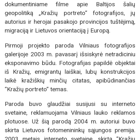
dokumentiniame filme apie Baltijos šalių
geopolitiką „Kražių portreto“ fotografijos, jų
autorius ir herojai pasakojo provincijos tuštėjimą,
migraciją ir Lietuvos orientaciją į Europą.
Pirmoji projekto paroda Vilniaus fotografijos
galerijoje 2003 m. pavasarį išsiskyrė netradiciniu
eksponavimo būdu. Fotografijas papildė objektai
iš Kražių, emigrantų laiškai, lubų konstrukcijos
laikė kražiškių minčių citatas, apibūdinančias
“Kražių portreto” temas.
Paroda buvo glaudžiai susijusi su interneto
svetaine, reklamuojama Vilniaus lauko reklamos
plotuose. Už šią parodą 2004 m. autoriui buvo
skirta Lietuvos fotomenininkų sąjungos premija.
2003 metais interneto svetainę, skirtą “Kražių