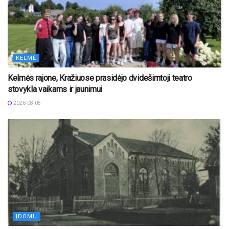
KELMĖ
Kelmės rajone, Kražiuose prasidėjo dvidešimtoji teatro
stovykla vaikams ir jaunimui
2026-08-05
ĮDOMU