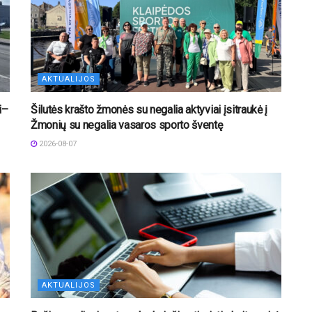
AKTUALIJOS
i–
Šilutės krašto žmonės su negalia aktyviai įsitraukė į
Žmonių su negalia vasaros sporto šventę
2026-08-07
AKTUALIJOS