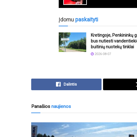
Įdomu
paskaityti
Kretingoje, Penkininkų g
bus nutiesti vandentiekio
buitinių nuotekų tinklai
2026-08-07
Dalintis
Panašios
naujienos