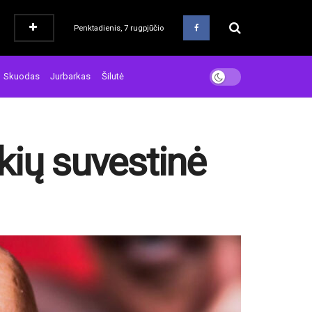
Penktadienis, 7 rugpjūčio
Skuodas
Jurbarkas
Šilutė
ykių suvestinė