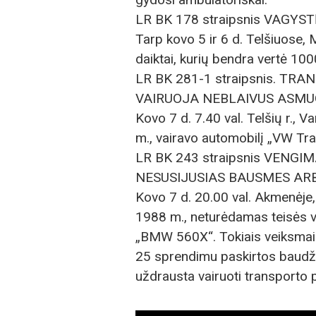
LR BK 178 straipsnis VAGYST
Tarp kovo 5 ir 6 d. Telšiuose,
daiktai, kurių bendra vertė 100
LR BK 281-1 straipsnis. TR
VAIRUOJA NEBLAIVUS ASMU
Kovo 7 d. 7.40 val. Telšių r., 
m., vairavo automobilį „VW Tra
LR BK 243 straipsnis VENGI
NESUSIJUSIAS BAUSMES AR
Kovo 7 d. 20.00 val. Akmenėje,
1988 m., neturėdamas teisės va
„BMW 560X“. Tokiais veiksmais
25 sprendimu paskirtos baudži
uždrausta vairuoti transporto