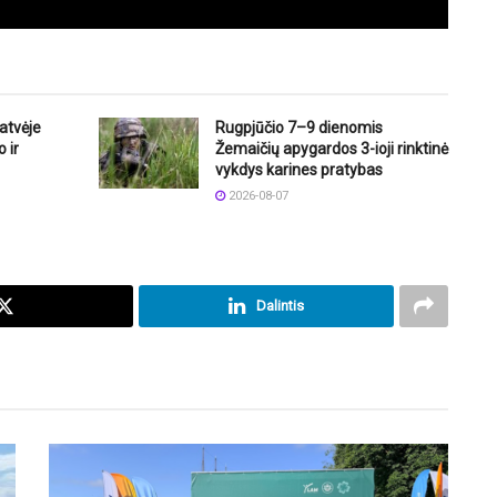
atvėje
Rugpjūčio 7–9 dienomis
 ir
Žemaičių apygardos 3-ioji rinktinė
vykdys karines pratybas
2026-08-07
Dalintis