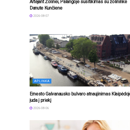
Artėjant Žolinei, Palangoje susitikimas su žolininke
Danute Kunčiene
2026-08-07
APLINKA
Ernesto Galvanausko bulvaro atnaujinimas Klaipėdoj
juda į priekį
2026-08-06