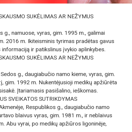
NIO SKAUSMO SUKĖLIMAS AR NEŽYMUS
s g., namuose, vyras, gim. 1995 m., galimai
m. 2016 m. Ikiteisminis tyrimas pradėtas gavus
informaciją ir patikslinus įvykio aplinkybes.
NIO SKAUSMO SUKĖLIMAS AR NEŽYMUS
, Sedos g., daugiabučio namo kieme, vyras, gim.
į, gim. 1992 m. Nukentėjusioji medikų apžiūrėta
atsisakė. Įtariamasis pasišalino, ieškomas.
NKUS SVEIKATOS SUTRIKDYMAS
e Akmenėje, Respublikos g., daugiabučio namo
urtavo blaivus vyras, gim. 1981 m., ir neblaivus
m. Abu vyrai, po medikų apžiūros ligoninėje,