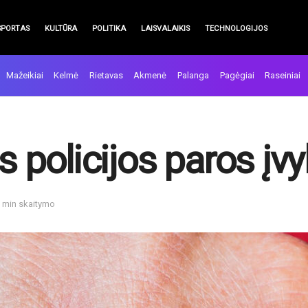
SPORTAS
KULTŪRA
POLITIKA
LAISVALAIKIS
TECHNOLOGIJOS
Mažeikiai
Kelmė
Rietavas
Akmenė
Palanga
Pagėgiai
Raseiniai
es policijos paros įv
1 min skaitymo