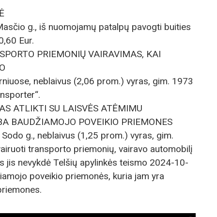
Ė
 Masčio g., iš nuomojamų patalpų pavogti buities
0,60 Eur.
ANSPORTO PRIEMONIŲ VAIRAVIMAS, KAI
O
Varniuose, neblaivus (2,06 prom.) vyras, gim. 1973
nsporter“.
MAS ATLIKTI SU LAISVĖS ATĖMIMU
BA BAUDŽIAMOJO POVEIKIO PRIEMONES
 Sodo g., neblaivus (1,25 prom.) vyras, gim.
iruoti transporto priemonių, vairavo automobilį
 jis nevykdė Telšių apylinkės teismo 2024-10-
amojo poveikio priemonės, kuria jam yra
 priemones.