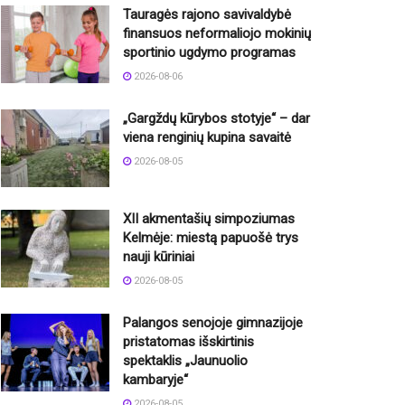
Tauragės rajono savivaldybė
finansuos neformaliojo mokinių
sportinio ugdymo programas
2026-08-06
„Gargždų kūrybos stotyje“ – dar
viena renginių kupina savaitė
2026-08-05
XII akmentašių simpoziumas
Kelmėje: miestą papuošė trys
nauji kūriniai
2026-08-05
Palangos senojoje gimnazijoje
pristatomas išskirtinis
spektaklis „Jaunuolio
kambaryje“
2026-08-05