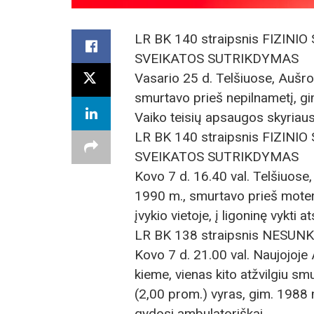
LR BK 140 straipsnis FIZI
SVEIKATOS SUTRIKDYMAS
Vasario 25 d. Telšiuose, Aušro
smurtavo prieš nepilnametį, gi
Vaiko teisių apsaugos skyriaus 
LR BK 140 straipsnis FIZI
SVEIKATOS SUTRIKDYMAS
Kovo 7 d. 16.40 val. Telšiuose
1990 m., smurtavo prieš moter
įvykio vietoje, į ligoninę vykti 
LR BK 138 straipsnis NESU
Kovo 7 d. 21.00 val. Naujojoj
kieme, vienas kito atžvilgiu sm
(2,00 prom.) vyras, gim. 1988 
gydosi ambulatoriškai.