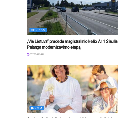
APLINKA
„Via Lietuva“ pradeda magistralinio kelio A11 Šiaulia
Palanga modernizavimo etapą
2026-08-07
ĮDOMU