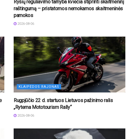
Ryšių reguliavimo tarnyba kviečia stiprinti skaitmeninį
raštingumą – pristatomos nemokamos skaitmeninės
pamokos
2026-08-06
KLAIPĖDOS RAJONAS
e
Rugpjūčio 22 d. startuos Lietuvos pažinimo ralis
„Ryterna Mototourism Rally“
2026-08-06