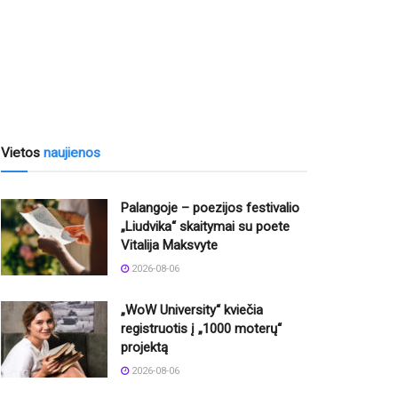
Vietos
naujienos
Palangoje – poezijos festivalio
„Liudvika“ skaitymai su poete
Vitalija Maksvyte
2026-08-06
„WoW University“ kviečia
registruotis į „1000 moterų“
projektą
2026-08-06