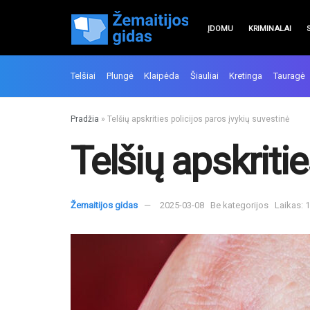
ĮDOMU
KRIMINALAI
Telšiai
Plungė
Klaipėda
Šiauliai
Kretinga
Tauragė
Pradžia
»
Telšių apskrities policijos paros įvykių suvestinė
Telšių apskriti
Žemaitijos gidas
2025-03-08
Be kategorijos
Laikas: 