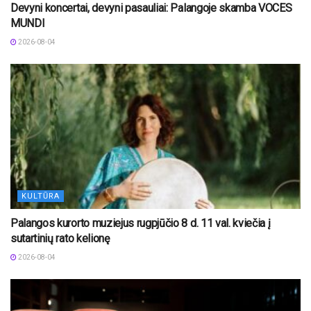
Devyni koncertai, devyni pasauliai: Palangoje skamba VOCES
MUNDI
2026-08-04
KULTŪRA
Palangos kurorto muziejus rugpjūčio 8 d. 11 val. kviečia į
sutartinių rato kelionę
2026-08-04