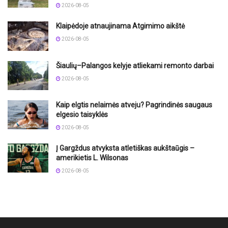
2026-08-05
Klaipėdoje atnaujinama Atgimimo aikštė
2026-08-05
Šiaulių–Palangos kelyje atliekami remonto darbai
2026-08-05
Kaip elgtis nelaimės atveju? Pagrindinės saugaus
elgesio taisyklės
2026-08-05
Į Gargždus atvyksta atletiškas aukštaūgis –
amerikietis L. Wilsonas
2026-08-05