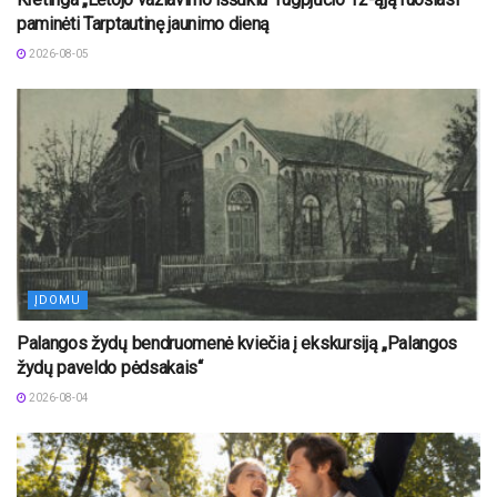
paminėti Tarptautinę jaunimo dieną
2026-08-05
ĮDOMU
Palangos žydų bendruomenė kviečia į ekskursiją „Palangos
žydų paveldo pėdsakais“
2026-08-04