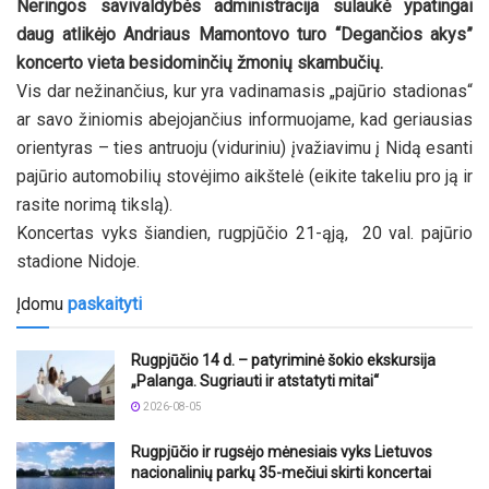
Neringos savivaldybės administracija sulaukė ypatingai
daug atlikėjo Andriaus Mamontovo turo “Degančios akys”
koncerto vieta besidominčių žmonių skambučių.
Vis dar nežinančius, kur yra vadinamasis „pajūrio stadionas“
ar savo žiniomis abejojančius informuojame, kad geriausias
orientyras – ties antruoju (viduriniu) įvažiavimu į Nidą esanti
pajūrio automobilių stovėjimo aikštelė (eikite takeliu pro ją ir
rasite norimą tikslą).
Koncertas vyks šiandien, rugpjūčio 21-ąją, 20 val. pajūrio
stadione Nidoje.
Įdomu
paskaityti
Rugpjūčio 14 d. – patyriminė šokio ekskursija
„Palanga. Sugriauti ir atstatyti mitai“
2026-08-05
Rugpjūčio ir rugsėjo mėnesiais vyks Lietuvos
nacionalinių parkų 35-mečiui skirti koncertai