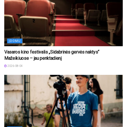
ĮDOMU
Vasaros kino festivalis „Sidabrinės gervės naktys“
Mažeikiuose – jau penktadienį
2026-08-04