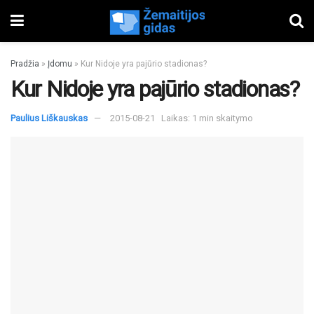
Pradžia
»
Įdomu
»
Kur Nidoje yra pajūrio stadionas?
Kur Nidoje yra pajūrio stadionas?
Paulius Liškauskas
2015-08-21
Laikas: 1 min skaitymo