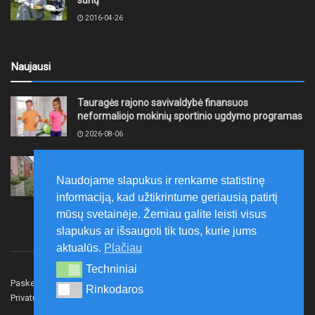
2016-04-26
Naujausi
Tauragės rajono savivaldybė finansuos
neformaliojo mokinių sportinio ugdymo programas
2026-08-06
„Gargždų kūrybos stotyje“ – dar viena renginių
kupina savaitė
Naudojame slapukus ir renkame statistinę
2026-08-05
informaciją, kad užtikrintume geriausią patirtį
mūsų svetainėje. Žemiau galite leisti visus
slapukus ar išsaugoti tik tuos, kurie jums
aktualūs.
Plačiau
Techniniai
Techniniai
Paskelbk naujieną
Rašyti redakcijai
Reklama
Rinkodaros
Rinkodaros
Privatumo politika
Susisiekite