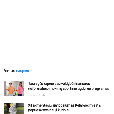
Vietos
naujienos
Tauragės rajono savivaldybė finansuos
neformaliojo mokinių sportinio ugdymo programas
2026-08-06
XII akmentašių simpoziumas Kelmėje: miestą
papuošė trys nauji kūriniai