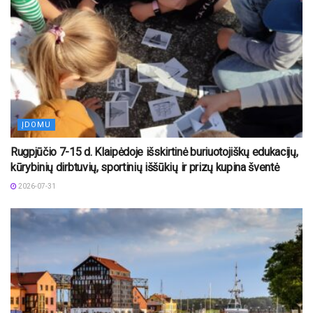
ĮDOMU
Rugpjūčio 7-15 d. Klaipėdoje išskirtinė buriuotojiškų edukacijų,
kūrybinių dirbtuvių, sportinių iššūkių ir prizų kupina šventė
2026-07-31