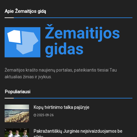
Apie Žemaitijos gidą
Žemaitijos krašto naujienų portalas, pateikiantis tiesiai Tau
aktualias žinias ir įvykius.
Populiariausi
Kopų tvirtinimo talka pajūryje
2025-09-26
Pakražantiškių Jurginės neįsivaizduojamos be
sūrių