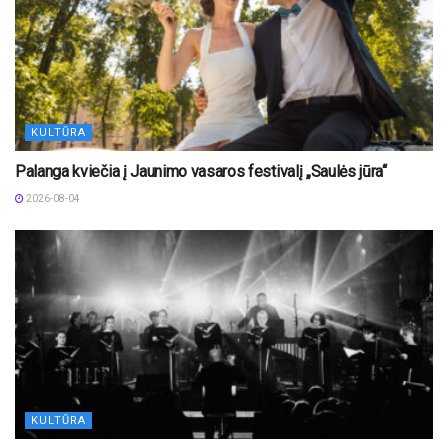
KULTŪRA
Palanga kviečia į Jaunimo vasaros festivalį „Saulės jūra“
2026-08-04
KULTŪRA