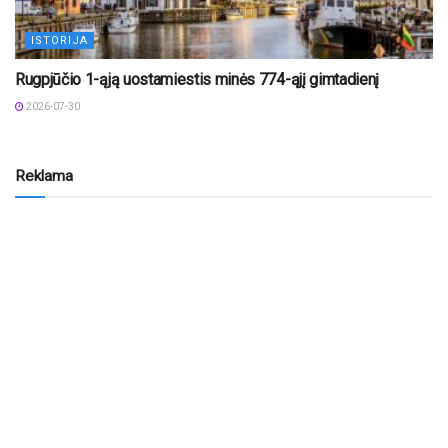
ISTORIJA
Rugpjūčio 1-ąją uostamiestis minės 774-ąjį gimtadienį
2026-07-30
Reklama