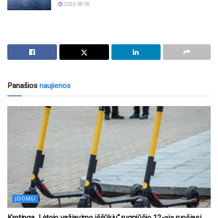
2026-08-05
Panašios
naujienos
ĮDOMU
Kretinga „Lėtojo važiavimo iššūkiu“ rugpjūčio 12-ąją ruošiasi