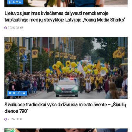
ĮDOMU
Lietuvos jaunimas kviečiamas dalyvauti nemokamoje
tarptautinėje medijų stovykloje Latvijoje „Young Media Sharks“
2026-08-03
KULTŪRA
Šiauliuose tradiciškai vyks didžiausia miesto šventė – „Šiaulių
dienos 790“
2026-08-03