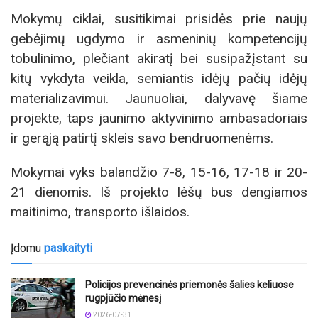
Mokymų ciklai, susitikimai prisidės prie naujų
gebėjimų ugdymo ir asmeninių kompetencijų
tobulinimo, plečiant akiratį bei susipažįstant su
kitų vykdyta veikla, semiantis idėjų pačių idėjų
materializavimui. Jaunuoliai, dalyvavę šiame
projekte, taps jaunimo aktyvinimo ambasadoriais
ir gerąją patirtį skleis savo bendruomenėms.
Mokymai vyks balandžio 7-8, 15-16, 17-18 ir 20-
21 dienomis. Iš projekto lėšų bus dengiamos
maitinimo, transporto išlaidos.
Įdomu
paskaityti
Policijos prevencinės priemonės šalies keliuose
rugpjūčio mėnesį
2026-07-31