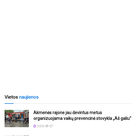
Vietos
naujienos
Akmenės rajone jau devintus metus
organizuojama vaikų prevencinė stovykla „Aš galiu“
2026-08-07