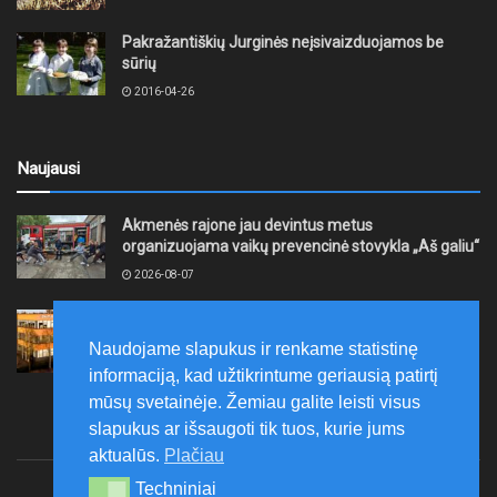
Pakražantiškių Jurginės neįsivaizduojamos be
sūrių
2016-04-26
Naujausi
Akmenės rajone jau devintus metus
organizuojama vaikų prevencinė stovykla „Aš galiu“
2026-08-07
Telšių rajone projektas – skatinti pradedančiųjų
smulkiojo ir vidutinio verslo subjektų kūrimąsi
Naudojame slapukus ir renkame statistinę
2026-08-07
informaciją, kad užtikrintume geriausią patirtį
mūsų svetainėje. Žemiau galite leisti visus
slapukus ar išsaugoti tik tuos, kurie jums
aktualūs.
Plačiau
Techniniai
Techniniai