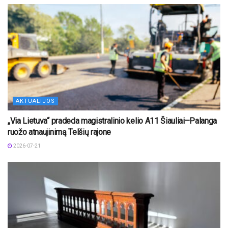
AKTUALIJOS
„Via Lietuva“ pradeda magistralinio kelio A11 Šiauliai–Palanga
ruožo atnaujinimą Telšių rajone
2026-07-21