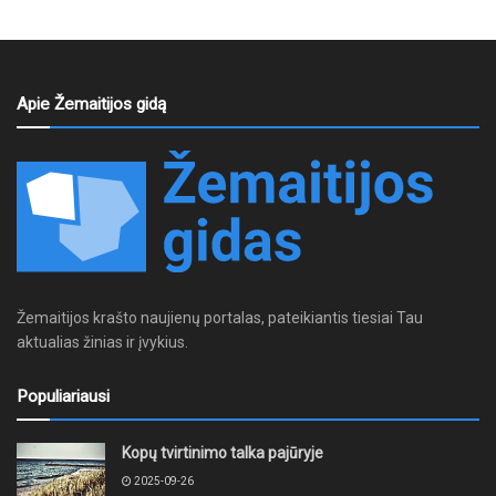
Apie Žemaitijos gidą
Žemaitijos krašto naujienų portalas, pateikiantis tiesiai Tau
aktualias žinias ir įvykius.
Populiariausi
Kopų tvirtinimo talka pajūryje
2025-09-26