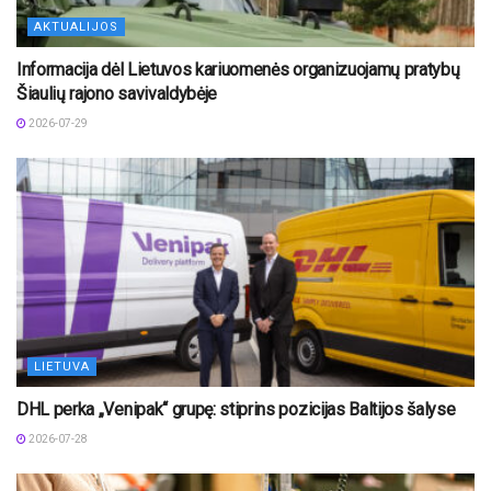
AKTUALIJOS
Informacija dėl Lietuvos kariuomenės organizuojamų pratybų
Šiaulių rajono savivaldybėje
2026-07-29
LIETUVA
DHL perka „Venipak“ grupę: stiprins pozicijas Baltijos šalyse
2026-07-28