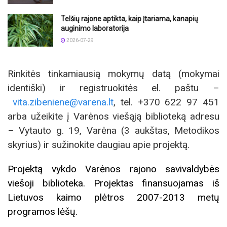
Telšių rajone aptikta, kaip įtariama, kanapių
auginimo laboratorija
2026-07-29
Rinkitės tinkamiausią mokymų datą (mokymai
identiški) ir registruokitės el. paštu –
vita.zibeniene@varena.lt
, tel. +370 622 97 451
arba užeikite į Varėnos viešąją biblioteką adresu
– Vytauto g. 19, Varėna (3 aukštas, Metodikos
skyrius) ir sužinokite daugiau apie projektą.
Projektą vykdo Varėnos rajono savivaldybės
viešoji biblioteka. Projektas finansuojamas iš
Lietuvos kaimo plėtros 2007-2013 metų
programos lėšų.