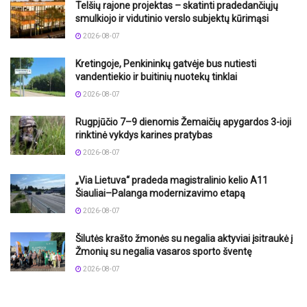
Telšių rajone projektas – skatinti pradedančiųjų
smulkiojo ir vidutinio verslo subjektų kūrimąsi
2026-08-07
Kretingoje, Penkininkų gatvėje bus nutiesti
vandentiekio ir buitinių nuotekų tinklai
2026-08-07
Rugpjūčio 7–9 dienomis Žemaičių apygardos 3-ioji
rinktinė vykdys karines pratybas
2026-08-07
„Via Lietuva“ pradeda magistralinio kelio A11
Šiauliai–Palanga modernizavimo etapą
2026-08-07
Šilutės krašto žmonės su negalia aktyviai įsitraukė į
Žmonių su negalia vasaros sporto šventę
2026-08-07