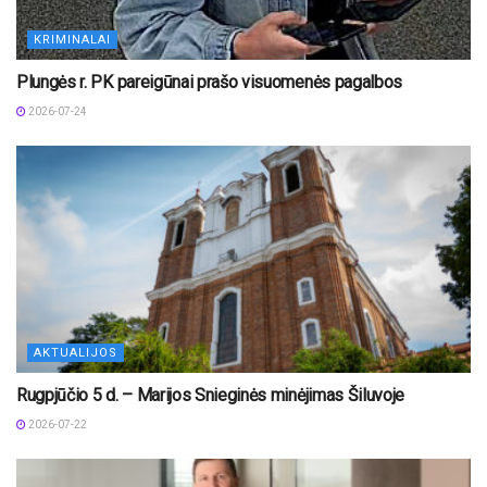
KRIMINALAI
Plungės r. PK pareigūnai prašo visuomenės pagalbos
2026-07-24
AKTUALIJOS
Rugpjūčio 5 d. – Marijos Snieginės minėjimas Šiluvoje
2026-07-22