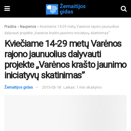
Pradžia
»
Naujienos
»
Kviečiame 14-29 metų Varėnos rajono jaunuolius
dalyvauti projekte „Varėnos krašto jaunimo iniciatyvų skatinimas”
Kviečiame 14-29 metų Varėnos
rajono jaunuolius dalyvauti
projekte „Varėnos krašto jaunimo
iniciatyvų skatinimas”
Žemaitijos gidas
2015-03-18
Laikas: 1 min skaitymo