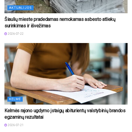
AKTUALIJOS
Šiaulių mieste pradedamas nemokamas asbesto atliekų
surinkimas ir išvežimas
2026-07-22
KELMĖ
Kelmės rajono ugdymo įstaigų abiturientų valstybinių brandos
egzaminų rezultatai
2026-07-21