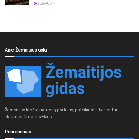
2026-08-07
Apie Žemaitijos gidą
Žemaitijos krašto naujienų portalas, pateikiantis tiesiai Tau
aktualias žinias ir įvykius.
Populiariausi