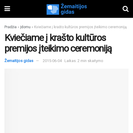
Pradžia
»
Įdomu
»
Kviečiame į krašto kultūros premijos įteikimo ceremoniją
Kviečiame į krašto kultūros
premijos įteikimo ceremoniją
Žemaitijos gidas
2015-06-04
Laikas: 2 min skaitymo