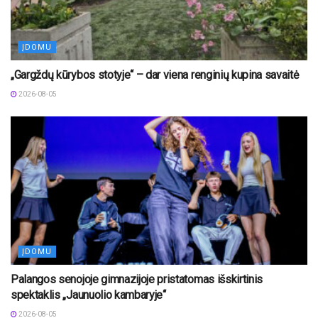
ĮDOMU
„Gargždų kūrybos stotyje“ – dar viena renginių kupina savaitė
2026-08-05
ĮDOMU
Palangos senojoje gimnazijoje pristatomas išskirtinis
spektaklis „Jaunuolio kambaryje“
2026-08-05