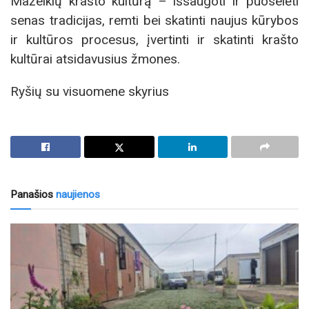
Mažeikių krašto kultūrą – išsaugoti ir puoselėti
senas tradicijas, remti bei skatinti naujus kūrybos
ir kultūros procesus, įvertinti ir skatinti krašto
kultūrai atsidavusius žmones.
Ryšių su visuomene skyrius
Panašios
naujienos