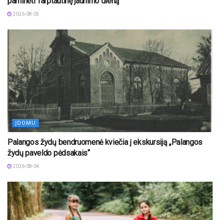
paminėti Tarptautinę jaunimo dieną
2026-08-05
ĮDOMU
Palangos žydų bendruomenė kviečia į ekskursiją „Palangos
žydų paveldo pėdsakais“
2026-08-04