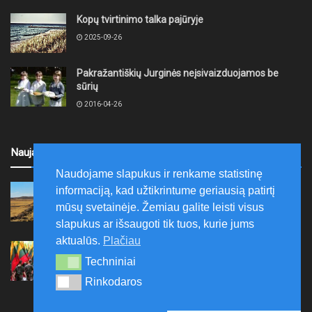
Kopų tvirtinimo talka pajūryje
2025-09-26
Pakražantiškių Jurginės neįsivaizduojamos be
sūrių
2016-04-26
Naujausi
Naudojame slapukus ir renkame statistinę
Šilalės rajone numatytas melioracijos statinių
informaciją, kad užtikrintume geriausią patirtį
rekonstravimas
mūsų svetainėje. Žemiau galite leisti visus
2026-08-09
slapukus ar išsaugoti tik tuos, kurie jums
aktualūs.
Plačiau
Ariogaloje nuskambėjo tradicinis tremtinių, politinių
kalinių ir laisvės kovų dalyvių sąskrydis „Su Lietuva
Techniniai
Techniniai
širdy“
Rinkodaros
Rinkodaros
2026-08-08