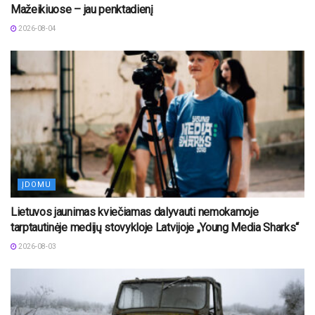
Mažeikiuose – jau penktadienį
2026-08-04
ĮDOMU
Lietuvos jaunimas kviečiamas dalyvauti nemokamoje
tarptautinėje medijų stovykloje Latvijoje „Young Media Sharks“
2026-08-03