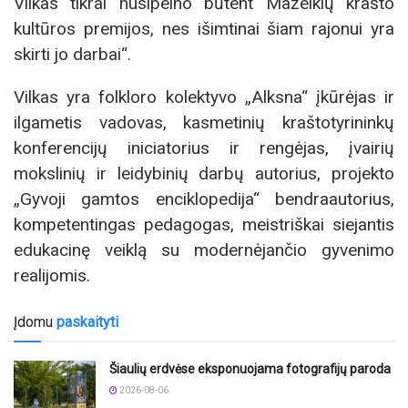
Vilkas tikrai nusipelno būtent Mažeikių krašto
kultūros premijos, nes išimtinai šiam rajonui yra
skirti jo darbai“.
Vilkas yra folkloro kolektyvo „Alksna“ įkūrėjas ir
ilgametis vadovas, kasmetinių kraštotyrininkų
konferencijų iniciatorius ir rengėjas, įvairių
mokslinių ir leidybinių darbų autorius, projekto
„Gyvoji gamtos enciklopedija“ bendraautorius,
kompetentingas pedagogas, meistriškai siejantis
edukacinę veiklą su modernėjančio gyvenimo
realijomis.
Įdomu
paskaityti
Šiaulių erdvėse eksponuojama fotografijų paroda
2026-08-06