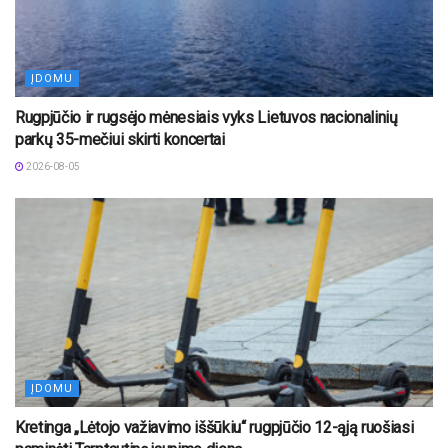
ĮDOMU
Rugpjūčio ir rugsėjo mėnesiais vyks Lietuvos nacionalinių
parkų 35-mečiui skirti koncertai
2026-08-05
ĮDOMU
Kretinga „Lėtojo važiavimo iššūkiu“ rugpjūčio 12-ąją ruošiasi