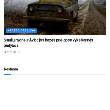
KRAŠTO APSAUGA
Šiaulių rajone ir Aviacijos bazės prieigose vyks karinės
pratybos
2026-08-03
Reklama