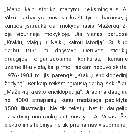
„Mano, kaip istoriko, manymu, reikšmingiausi A.
Vilko darbai yra nuveikti kraštotyros baruose, į
kuriuos įsitraukė dar mokydamasis Mažeikių 2-
oje vidurinėje mokykloje. Jis vienas paruošė
„Krakių, Maigų ir Naikių kaimų istoriją“. Su šiuo
darbu 1995 m. dalyvavo Lietuvos istorikų
draugijos organizuotame konkurse, kuriame
užėmė III-ą vietą, kai pirmoji niekam nebuvo skirta.
1976-1984 m. jis parengė „Krakių enciklopedinį
žodyną“. Bet kaip reikšmingiausią darbą išskirčiau
„Mažeikių krašto enciklopediją“. Ji apima daugiau
nei 4000 straipsnių, kurių medžiaga papildyta
3500 iliustracijų. Ne tik tekstų, bet ir daugelio
dabartinių nuotraukų autorius yra A. Vilkas. Šis
elektroninis leidinys ne tik prieinamas visuomenei,