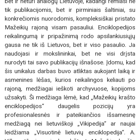
bet ir neturi analogų Lietuvoje, kadangi remiasi ne
tik publikacijomis, bet ir pirminiais šaltiniai, su
konkrečiomis nuorodomis, kompleksiškai pristato
Mažeikių rajoną visam pasauliui. Enciklopedijos
reikalingumą ir pripažinimą rodo apsilankiusiųjų
gausa ne tik iš Lietuvos, bet ir viso pasaulio. Ja
naudojasi ir mokslininkai, bet ne visi drįsta
nurodyti tai savo publikacijų išnašose. Įdomu, kad
šis unikalus darbas buvo atliktas aukojant laiką ir
asmenines lėšas, kurios reikalingos keliauti po
rajoną, medžiagai ieškoti archyvuose, kopijoms
užsakyti. Ši medžiaga lėmė, kad „Mažeikių krašto
enciklopedijos“ daugelis pozicijų yra
profesionalesnės ir pateikiančios išsamesnę
medžiagą nei lietuviškoji „Vikipedija“ ar naujai
leidžiama „Visuotinė lietuvių enciklopedija“. A.