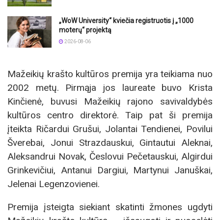
„WoW University“ kviečia registruotis į „1000
moterų“ projektą
2026-08-06
Mažeikių krašto kultūros premija yra teikiama nuo
2002 metų. Pirmąja jos laureate buvo Krista
Kinčienė, buvusi Mažeikių rajono savivaldybės
kultūros centro direktorė. Taip pat ši premija
įteikta Ričardui Grušui, Jolantai Tendienei, Povilui
Šverebai, Jonui Strazdauskui, Gintautui Aleknai,
Aleksandrui Novak, Česlovui Pečetauskui, Algirdui
Grinkevičiui, Antanui Dargiui, Martynui Januškai,
Jelenai Legenzovienei.
Premija įsteigta siekiant skatinti žmones ugdyti