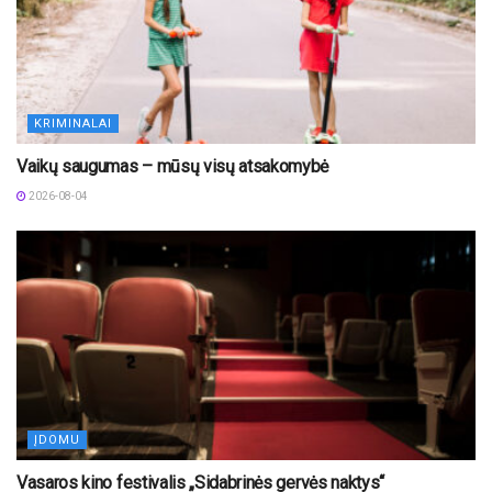
KRIMINALAI
Vaikų saugumas – mūsų visų atsakomybė
2026-08-04
ĮDOMU
Vasaros kino festivalis „Sidabrinės gervės naktys“