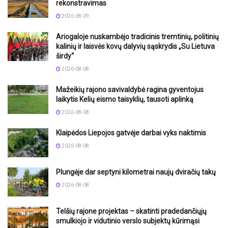
rekonstravimas
2026-08-09
Ariogaloje nuskambėjo tradicinis tremtinių, politinių
kalinių ir laisvės kovų dalyvių sąskrydis „Su Lietuva
širdy“
2026-08-08
Mažeikių rajono savivaldybė ragina gyventojus
laikytis Kelių eismo taisyklių, tausoti aplinką
2026-08-08
Klaipėdos Liepojos gatvėje darbai vyks naktimis
2026-08-08
Plungėje dar septyni kilometrai naujų dviračių takų
2026-08-08
Telšių rajone projektas – skatinti pradedančiųjų
smulkiojo ir vidutinio verslo subjektų kūrimąsi