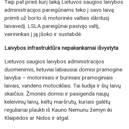
Taip pat prieš kurį laiką Lietuvos saugios laivybos
administracijos pareigūnams teko į savo laivą
priimti už borto iš motorinės valties iškritusį
laivavedį. LSLA pareigūnai pasivijo valtį,
vairininkas į ją įšoko ir sustabdė.
Laivybos infrastruktūra nepakankamai išvystyta
Lietuvos saugios laivybos administracijos
duomenimis, lietuviai labiausiai domisi pramogine
laivyba – motoriniais ir buriniais pramoginiais
laivais, vandens motociklais. Tai liudija ir šių laivų
skaičius. Žmonės domisi ir pasigenda naujų
keleivinių laivų, keltų maršrutų, kuriais galėtų
reguliariai plaukti iš Kauno Nemunu žemyn iki
Klaipėdos ar Nidos ir atgal.