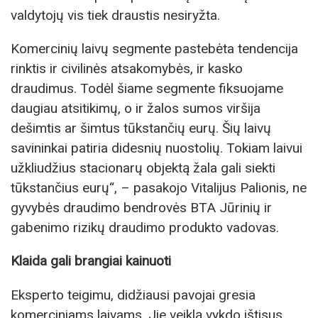
valdytojų vis tiek draustis nesiryžta.
Komercinių laivų segmente pastebėta tendencija
rinktis ir civilinės atsakomybės, ir kasko
draudimus. Todėl šiame segmente fiksuojame
daugiau atsitikimų, o ir žalos sumos viršija
dešimtis ar šimtus tūkstančių eurų. Šių laivų
savininkai patiria didesnių nuostolių. Tokiam laivui
užkliudžius stacionarų objektą žala gali siekti
tūkstančius eurų“, – pasakojo Vitalijus Palionis, ne
gyvybės draudimo bendrovės BTA Jūrinių ir
gabenimo rizikų draudimo produkto vadovas.
Klaida gali brangiai kainuoti
Eksperto teigimu, didžiausi pavojai gresia
komerciniams laivams. Jie veiklą vykdo ištisus