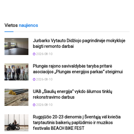
Vietos
naujienos
Jurbarko Vytauto Didžiojo pagrindinėje mokykloje
baigti remonto darbai
2026-08-10
Plungės rajono savivaldybės taryba pritarė
asociacijos „Plungės energijos parkas“ steigimui
2026-08-10
UAB „Šiaulių energija“ vykdo šilumos tinklų
rekonstravimo darbus
2026-08-10
Rugpjūčio 20-23 dienomis į Šventąją vėl kviečia
tarptautinis baikerių paplūdimio ir muzikos
festivalis BEACH BIKE FEST