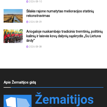
2026-08-10
Šilalės rajone numatytas melioracijos statinių
rekonstravimas
2026-08-09
Ariogaloje nuskambėjo tradicinis tremtinių, politinių
kalinių ir laisvės kovų dalyvių sąskrydis „Su Lietuva
širdy“
2026-08-08
Apie Žemaitijos gidą