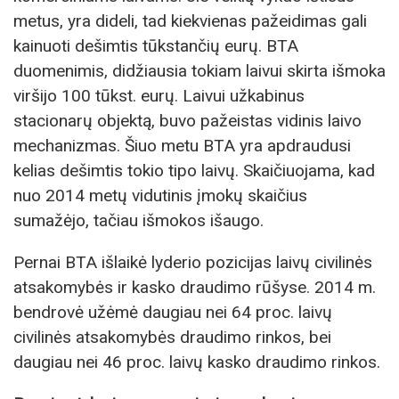
metus, yra dideli, tad kiekvienas pažeidimas gali
kainuoti dešimtis tūkstančių eurų. BTA
duomenimis, didžiausia tokiam laivui skirta išmoka
viršijo 100 tūkst. eurų. Laivui užkabinus
stacionarų objektą, buvo pažeistas vidinis laivo
mechanizmas. Šiuo metu BTA yra apdraudusi
kelias dešimtis tokio tipo laivų. Skaičiuojama, kad
nuo 2014 metų vidutinis įmokų skaičius
sumažėjo, tačiau išmokos išaugo.
Pernai BTA išlaikė lyderio pozicijas laivų civilinės
atsakomybės ir kasko draudimo rūšyse. 2014 m.
bendrovė užėmė daugiau nei 64 proc. laivų
civilinės atsakomybės draudimo rinkos, bei
daugiau nei 46 proc. laivų kasko draudimo rinkos.