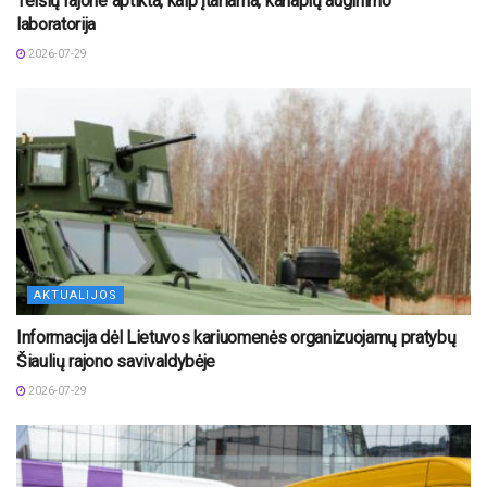
Telšių rajone aptikta, kaip įtariama, kanapių auginimo
laboratorija
2026-07-29
AKTUALIJOS
Informacija dėl Lietuvos kariuomenės organizuojamų pratybų
Šiaulių rajono savivaldybėje
2026-07-29