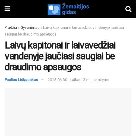
Pradžia
»
Gyvenimas
»
Laivų kapitonai ir laivavedžiai vandenyje jaučiasi
saugiai be draudimo apsaugos
Laivų kapitonai ir laivavedžiai
vandenyje jaučiasi saugiai be
draudimo apsaugos
Paulius Liškauskas
2015-06-30
Laikas: 3 min skaitymo