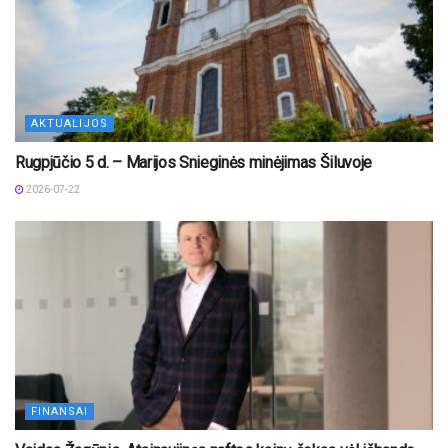
AKTUALIJOS
Rugpjūčio 5 d. – Marijos Snieginės minėjimas Šiluvoje
2026-07-22
FINANSAI