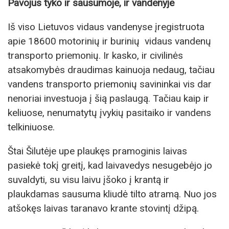
Pavojus tyko ir sausumoje, ir vandenyje
Iš viso Lietuvos vidaus vandenyse įregistruota
apie 18600 motorinių ir burinių vidaus vandenų
transporto priemonių. Ir kasko, ir civilinės
atsakomybės draudimas kainuoja nedaug, tačiau
vandens transporto priemonių savininkai vis dar
nenoriai investuoja į šią paslaugą. Tačiau kaip ir
keliuose, nenumatytų įvykių pasitaiko ir vandens
telkiniuose.
Štai Šilutėje upe plaukęs pramoginis laivas
pasiekė tokį greitį, kad laivavedys nesugebėjo jo
suvaldyti, su visu laivu įšoko į krantą ir
plaukdamas sausuma kliudė tilto atramą. Nuo jos
atšokęs laivas taranavo krante stovintį džipą.