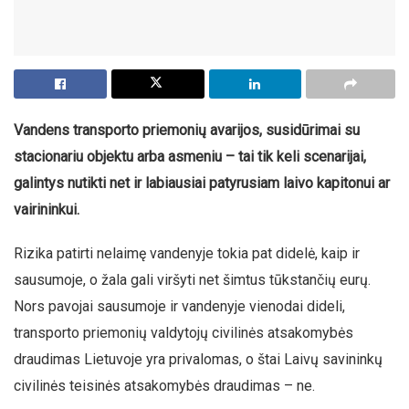
Vandens transporto priemonių avarijos, susidūrimai su
stacionariu objektu arba asmeniu – tai tik keli scenarijai,
galintys nutikti net ir labiausiai patyrusiam laivo kapitonui ar
vairininkui.
Rizika patirti nelaimę vandenyje tokia pat didelė, kaip ir
sausumoje, o žala gali viršyti net šimtus tūkstančių eurų.
Nors pavojai sausumoje ir vandenyje vienodai dideli,
transporto priemonių valdytojų civilinės atsakomybės
draudimas Lietuvoje yra privalomas, o štai Laivų savininkų
civilinės teisinės atsakomybės draudimas – ne.