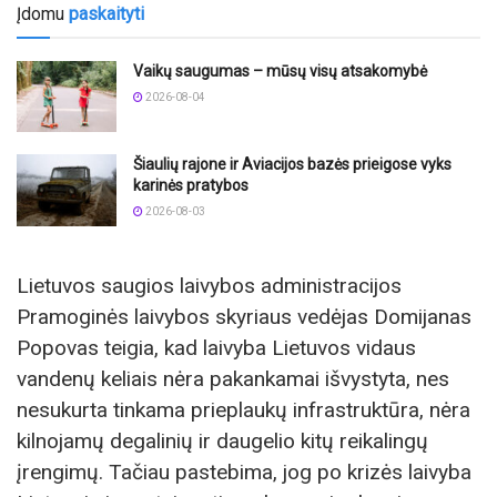
Įdomu
paskaityti
Vaikų saugumas – mūsų visų atsakomybė
2026-08-04
Šiaulių rajone ir Aviacijos bazės prieigose vyks
karinės pratybos
2026-08-03
Lietuvos saugios laivybos administracijos
Pramoginės laivybos skyriaus vedėjas Domijanas
Popovas teigia, kad laivyba Lietuvos vidaus
vandenų keliais nėra pakankamai išvystyta, nes
nesukurta tinkama prieplaukų infrastruktūra, nėra
kilnojamų degalinių ir daugelio kitų reikalingų
įrengimų. Tačiau pastebima, jog po krizės laivyba