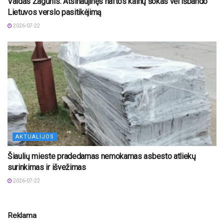
Vaidas Žagūnis. Atsinaujinęs naftos kainų šokas vėl išbando
Lietuvos verslo pasitikėjimą
2026-07-22
AKTUALIJOS
Šiaulių mieste pradedamas nemokamas asbesto atliekų
surinkimas ir išvežimas
2026-07-22
Reklama