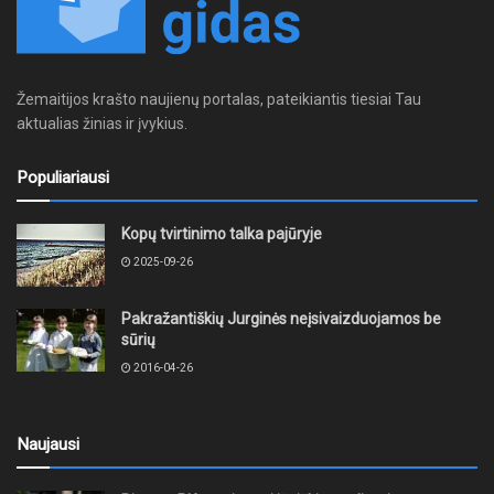
Žemaitijos krašto naujienų portalas, pateikiantis tiesiai Tau
aktualias žinias ir įvykius.
Populiariausi
Kopų tvirtinimo talka pajūryje
2025-09-26
Pakražantiškių Jurginės neįsivaizduojamos be
sūrių
2016-04-26
Naujausi