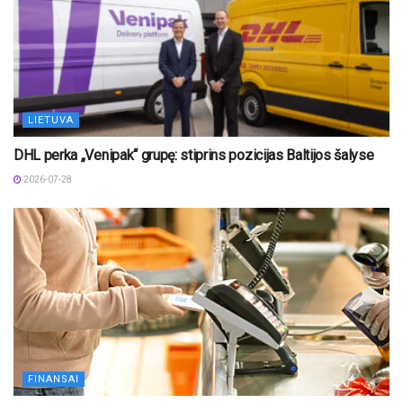
LIETUVA
DHL perka „Venipak“ grupę: stiprins pozicijas Baltijos šalyse
2026-07-28
FINANSAI