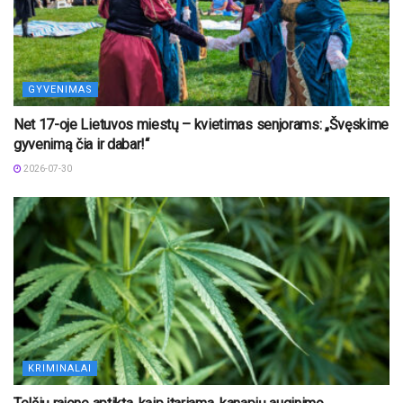
GYVENIMAS
Net 17-oje Lietuvos miestų – kvietimas senjorams: „Švęskime
gyvenimą čia ir dabar!“
2026-07-30
KRIMINALAI