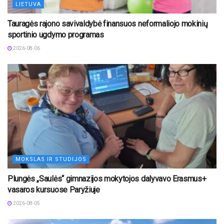
LIETUVA
Tauragės rajono savivaldybė finansuos neformaliojo mokinių
sportinio ugdymo programas
2026-08-06
MOKSLAS IR STUDIJOS
Plungės „Saulės“ gimnazijos mokytojos dalyvavo Erasmus+
vasaros kursuose Paryžiuje
2026-08-05