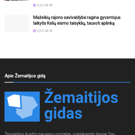
2026-08-08
Mažeikių rajono savivaldybė ragina gyventojus
laikytis Kelių eismo taisyklių, tausoti aplinką
2026-08-08
Apie Žemaitijos gidą
Žemaitijos krašto naujienų portalas, pateikiantis tiesiai Tau