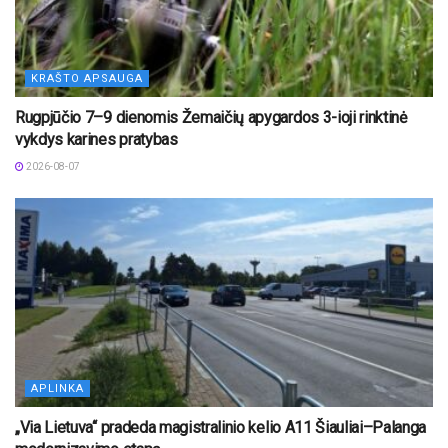
KRAŠTO APSAUGA
Rugpjūčio 7–9 dienomis Žemaičių apygardos 3-ioji rinktinė
vykdys karines pratybas
2026-08-07
APLINKA
„Via Lietuva“ pradeda magistralinio kelio A11 Šiauliai–Palanga