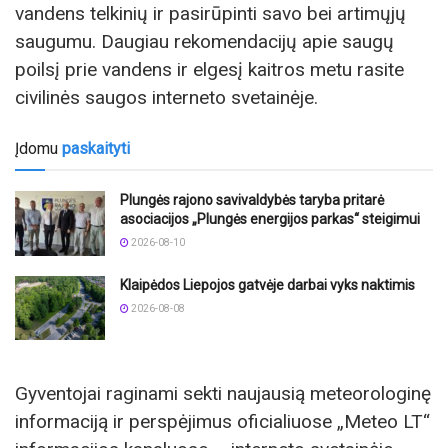
vandens telkinių ir pasirūpinti savo bei artimųjų
saugumu. Daugiau rekomendacijų apie saugų
poilsį prie vandens ir elgesį kaitros metu rasite
civilinės saugos interneto svetainėje.
Įdomu
paskaityti
Plungės rajono savivaldybės taryba pritarė
asociacijos „Plungės energijos parkas“ steigimui
2026-08-10
Klaipėdos Liepojos gatvėje darbai vyks naktimis
2026-08-08
Gyventojai raginami sekti naujausią meteorologinę
informaciją ir perspėjimus oficialiuose „Meteo LT“