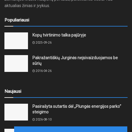
aktualias žinias ir įvykius.
Populiariausi
Kopų tvirtinimo talka pajūryje
2025-09-26
Pakražantiškių Jurginės neįsivaizduojamos be
sūrių
2016-04-26
Naujausi
Pasirašyta sutartis dėl „Plungės energijos parko“
steigimo
2026-08-10
Vidutinės kuro kainos pirmadienį Lietuvos