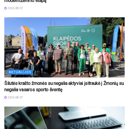
modernizavimo etapą
2026-08-07
AKTUALIJOS
Šilutės krašto žmonės su negalia aktyviai įsitraukė į Žmonių su
negalia vasaros sporto šventę
2026-08-07