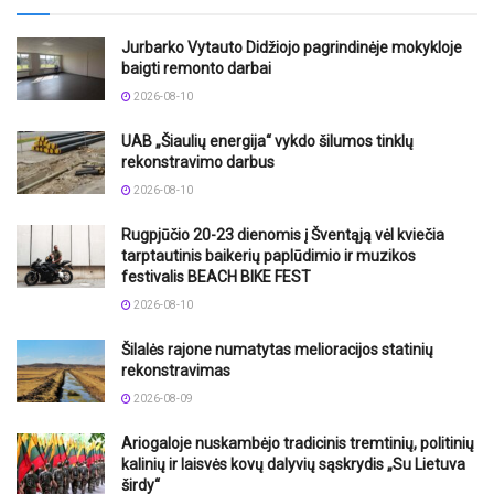
Jurbarko Vytauto Didžiojo pagrindinėje mokykloje
baigti remonto darbai
2026-08-10
UAB „Šiaulių energija“ vykdo šilumos tinklų
rekonstravimo darbus
2026-08-10
Rugpjūčio 20-23 dienomis į Šventąją vėl kviečia
tarptautinis baikerių paplūdimio ir muzikos
festivalis BEACH BIKE FEST
2026-08-10
Šilalės rajone numatytas melioracijos statinių
rekonstravimas
2026-08-09
Ariogaloje nuskambėjo tradicinis tremtinių, politinių
kalinių ir laisvės kovų dalyvių sąskrydis „Su Lietuva
širdy“