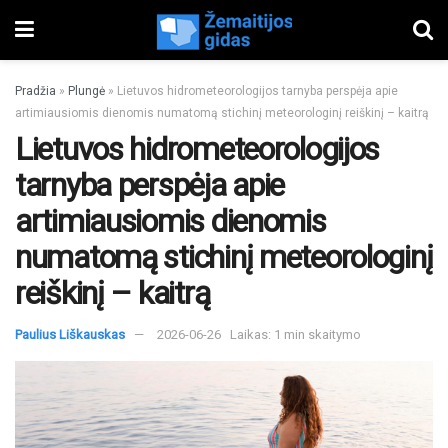
Pradžia
»
Plungė
»
Lietuvos hidrometeorologijos tarnyba perspėja apie
artimiausiomis dienomis numatomą stichinį meteorologinį reiškinį – kaitrą
Lietuvos hidrometeorologijos
tarnyba perspėja apie
artimiausiomis dienomis
numatomą stichinį meteorologinį
reiškinį – kaitrą
Paulius Liškauskas
2026-06-26
Laikas: 1 min skaitymo