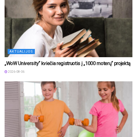
AKTUALIJOS
„WoW University“ kviečia registruotis į „1000 moterų“ projektą
2026-08-06