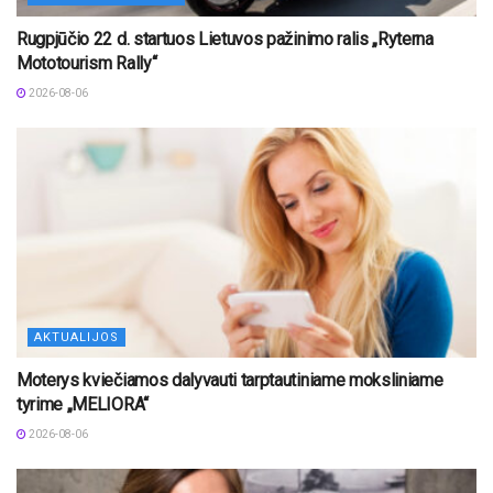
Rugpjūčio 22 d. startuos Lietuvos pažinimo ralis „Ryterna
Mototourism Rally“
2026-08-06
AKTUALIJOS
Moterys kviečiamos dalyvauti tarptautiniame moksliniame
tyrime „MELIORA“
2026-08-06