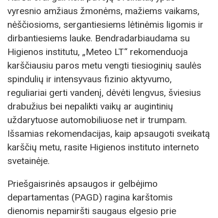
vyresnio amžiaus žmonėms, mažiems vaikams,
nėščiosioms, sergantiesiems lėtinėmis ligomis ir
dirbantiesiems lauke. Bendradarbiaudama su
Higienos institutu, „Meteo LT“ rekomenduoja
karščiausiu paros metu vengti tiesioginių saulės
spindulių ir intensyvaus fizinio aktyvumo,
reguliariai gerti vandenį, dėvėti lengvus, šviesius
drabužius bei nepalikti vaikų ar augintinių
uždarytuose automobiliuose net ir trumpam.
Išsamias rekomendacijas, kaip apsaugoti sveikatą
karščių metu, rasite Higienos instituto interneto
svetainėje.
Priešgaisrinės apsaugos ir gelbėjimo
departamentas (PAGD) ragina karštomis
dienomis nepamiršti saugaus elgesio prie