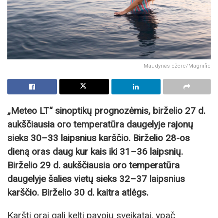
Maudynės ežere/Magnific
„Meteo LT“ sinoptikų prognozėmis, birželio 27 d.
aukščiausia oro temperatūra daugelyje rajonų
sieks 30–33 laipsnius karščio. Birželio 28-os
dieną oras daug kur kais iki 31–36 laipsnių.
Birželio 29 d. aukščiausia oro temperatūra
daugelyje šalies vietų sieks 32–37 laipsnius
karščio. Birželio 30 d. kaitra atlėgs.
Karšti orai gali kelti pavojų sveikatai, ypač