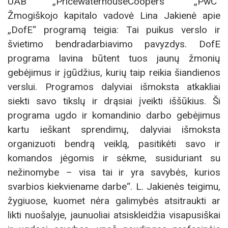
UAB „PricewaterhouseCoopers“ „PwC“
Žmogiškojo kapitalo vadovė Lina Jakienė apie
„DofE“ programą teigia: Tai puikus verslo ir
švietimo bendradarbiavimo pavyzdys. DofE
programa lavina būtent tuos jaunų žmonių
gebėjimus ir įgūdžius, kurių taip reikia šiandienos
verslui. Programos dalyviai išmoksta atkakliai
siekti savo tikslų ir drąsiai įveikti iššūkius. Ši
programa ugdo ir komandinio darbo gebėjimus
kartu ieškant sprendimų, dalyviai išmoksta
organizuoti bendrą veiklą, pasitikėti savo ir
komandos jėgomis ir sėkme, susiduriant su
nežinomybe – visa tai ir yra savybės, kurios
svarbios kiekviename darbe“. L. Jakienės teigimu,
žygiuose, kuomet nėra galimybės atsitraukti ar
likti nuošalyje, jaunuoliai atsiskleidžia visapusiškai