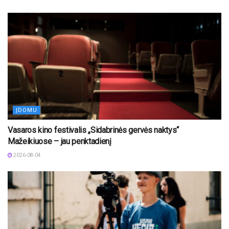
ĮDOMU
Vasaros kino festivalis „Sidabrinės gervės naktys“
Mažeikiuose – jau penktadienį
2026-08-04