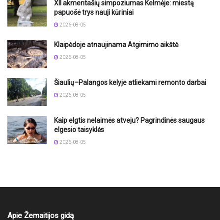
XII akmentašių simpoziumas Kelmėje: miestą
papuošė trys nauji kūriniai
2026-08-05
Klaipėdoje atnaujinama Atgimimo aikštė
2026-08-05
Šiaulių–Palangos kelyje atliekami remonto darbai
2026-08-05
Kaip elgtis nelaimės atveju? Pagrindinės saugaus
elgesio taisyklės
2026-08-05
Apie Žemaitijos gidą