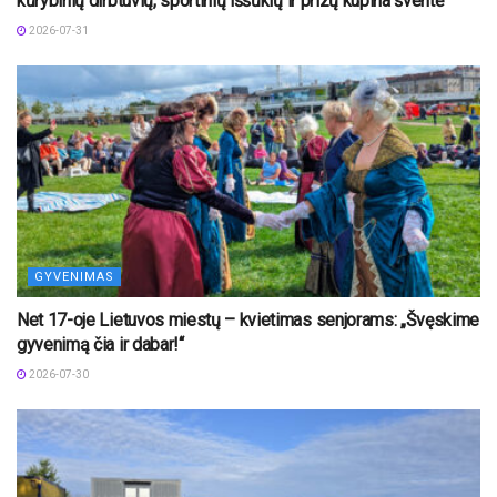
kūrybinių dirbtuvių, sportinių iššūkių ir prizų kupina šventė
2026-07-31
GYVENIMAS
Net 17-oje Lietuvos miestų – kvietimas senjorams: „Švęskime
gyvenimą čia ir dabar!“
2026-07-30