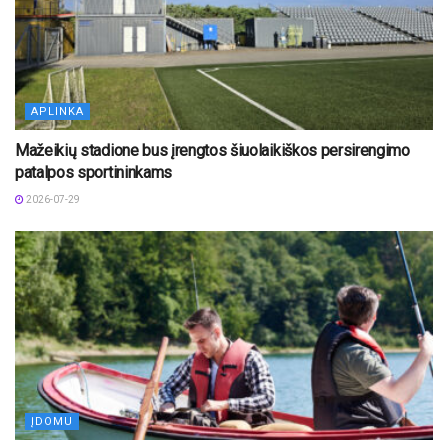
APLINKA
Mažeikių stadione bus įrengtos šiuolaikiškos persirengimo
patalpos sportininkams
2026-07-29
ĮDOMU