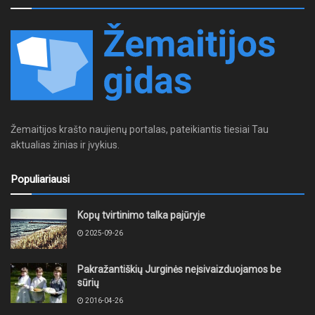
Žemaitijos krašto naujienų portalas, pateikiantis tiesiai Tau
aktualias žinias ir įvykius.
Populiariausi
Kopų tvirtinimo talka pajūryje
2025-09-26
Pakražantiškių Jurginės neįsivaizduojamos be
sūrių
2016-04-26