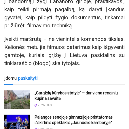
į bandomąjį žygį Labanoro girioje, praktikavosi,
kaip teikti pirmąją pagalbą, ką daryti įkandus
gyvatei, kaip pildyti žygio dokumentus, tinkamai
prižiūrėti filmavimo techniką.
Įveikti maršrutą – ne vienintelis komandos tikslas.
Kelionės metu jie filmuos patarimus kaip išgyventi
gamtoje, kuriais grįžę į Lietuvą pasidalins su
tinklaraščio (blogo) skaitytojais.
Įdomu
paskaityti
„Gargždų kūrybos stotyje“ – dar viena renginių
kupina savaitė
2026-08-05
Palangos senojoje gimnazijoje pristatomas
išskirtinis spektaklis „Jaunuolio kambaryje“