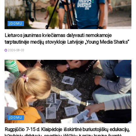
ĮDOMU
Lietuvos jaunimas kviečiamas dalyvauti nemokamoje
tarptautinėje medijų stovykloje Latvijoje „Young Media Sharks“
2026-08-03
ĮDOMU
Rugpjūčio 7-15 d. Klaipėdoje išskirtinė buriuotojiškų edukacijų,