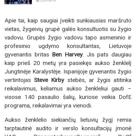
2026-08-05
Apie tai, kaip saugiai įveikti sunkiausias maršruto
vietas, žygeivių grupė galės konsultuotis su žygio
vadovu. Grupės žygio vadovu tapo asmeninio ir
profesinio ugdymo konsultantas, Lietuvoje
gyvenantis britas
Ben Harvey
. Jis pats daugiau
kaip prieš 20 metų yra pasiekęs aukso ženklelį
Jungtinėje Karalystėje. Ispanijoje gyvenantis žygio
vertintojas
Steve Kirby
stebės, ar žygis atitinka
reikalavimus, keliamus aukso ženkleliui gauti –
visose 140 pasaulio šalių, kuriose veikia DofE
programa, reikalavimai yra vienodi.
Aukso ženklelio siekiančių lietuvių žygį remia
tarptautinė audito ir verslo konsultacijų įmonė