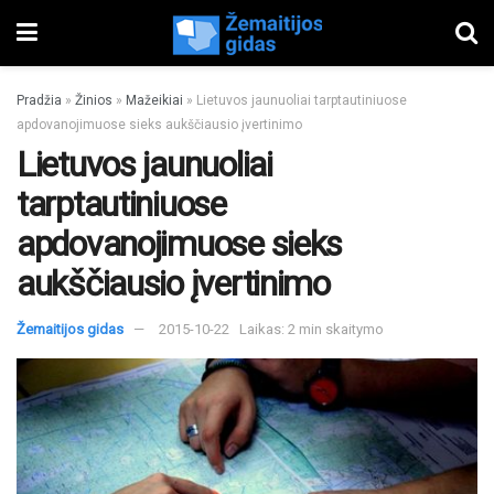
Pradžia
»
Žinios
»
Mažeikiai
»
Lietuvos jaunuoliai tarptautiniuose
apdovanojimuose sieks aukščiausio įvertinimo
Lietuvos jaunuoliai
tarptautiniuose
apdovanojimuose sieks
aukščiausio įvertinimo
Žemaitijos gidas
2015-10-22
Laikas: 2 min skaitymo