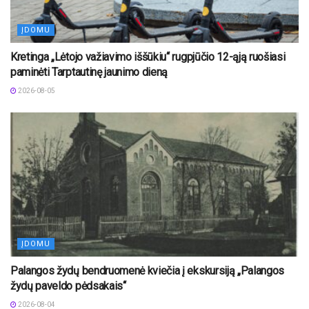
ĮDOMU
Kretinga „Lėtojo važiavimo iššūkiu“ rugpjūčio 12-ąją ruošiasi
paminėti Tarptautinę jaunimo dieną
2026-08-05
ĮDOMU
Palangos žydų bendruomenė kviečia į ekskursiją „Palangos
žydų paveldo pėdsakais“
2026-08-04