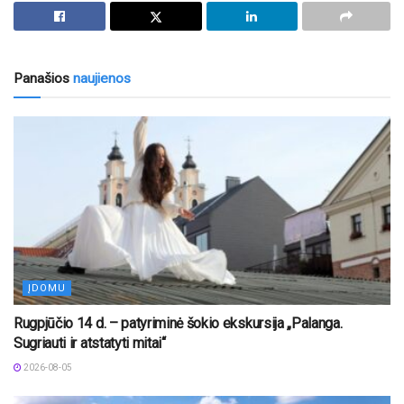
Panašios
naujienos
ĮDOMU
Rugpjūčio 14 d. – patyriminė šokio ekskursija „Palanga.
Sugriauti ir atstatyti mitai“
2026-08-05