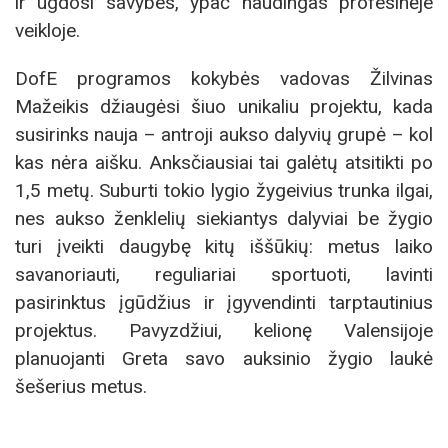
ir ugdosi savybes, ypač naudingas profesinėje
veikloje.
DofE programos kokybės vadovas Žilvinas
Mažeikis džiaugėsi šiuo unikaliu projektu, kada
susirinks nauja – antroji aukso dalyvių grupė – kol
kas nėra aišku. Anksčiausiai tai galėtų atsitikti po
1,5 metų. Suburti tokio lygio žygeivius trunka ilgai,
nes aukso ženklelių siekiantys dalyviai be žygio
turi įveikti daugybę kitų iššūkių: metus laiko
savanoriauti, reguliariai sportuoti, lavinti
pasirinktus įgūdžius ir įgyvendinti tarptautinius
projektus. Pavyzdžiui, kelionę Valensijoje
planuojanti Greta savo auksinio žygio laukė
šešerius metus.