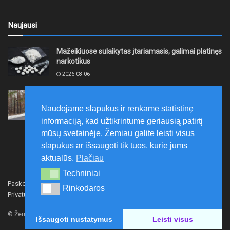
Naujausi
Mažeikiuose sulaikytas įtariamasis, galimai platinęs
narkotikus
2026-08-06
Telšiuose ir Mažeikiuose vykdyta transporto
priemonių keliamo triukšmo kontrolė
Naudojame slapukus ir renkame statistinę
2026-08-06
informaciją, kad užtikrintume geriausią patirtį
mūsų svetainėje. Žemiau galite leisti visus
slapukus ar išsaugoti tik tuos, kurie jums
aktualūs.
Plačiau
Techniniai
Techniniai
Paskelbk naujieną
Rašyti redakcijai
Reklama
Rinkodaros
Rinkodaros
Privatumo politika
Susisiekite
© Žemaitijos gidas.
Išsaugoti nustatymus
Leisti visus