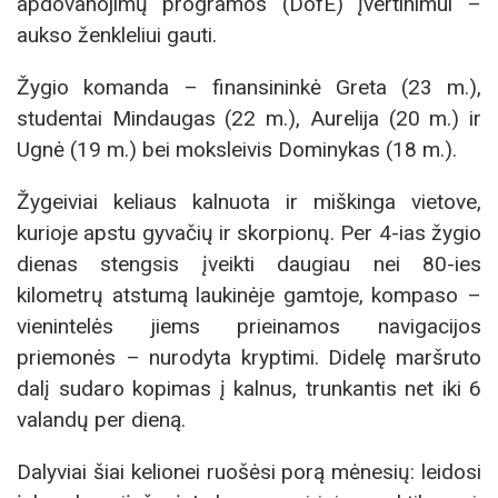
apdovanojimų programos (DofE) įvertinimui –
aukso ženkleliui gauti.
Žygio komanda – finansininkė Greta (23 m.),
studentai Mindaugas (22 m.), Aurelija (20 m.) ir
Ugnė (19 m.) bei moksleivis Dominykas (18 m.).
Žygeiviai keliaus kalnuota ir miškinga vietove,
kurioje apstu gyvačių ir skorpionų. Per 4-ias žygio
dienas stengsis įveikti daugiau nei 80-ies
kilometrų atstumą laukinėje gamtoje, kompaso –
vienintelės jiems prieinamos navigacijos
priemonės – nurodyta kryptimi. Didelę maršruto
dalį sudaro kopimas į kalnus, trunkantis net iki 6
valandų per dieną.
Dalyviai šiai kelionei ruošėsi porą mėnesių: leidosi