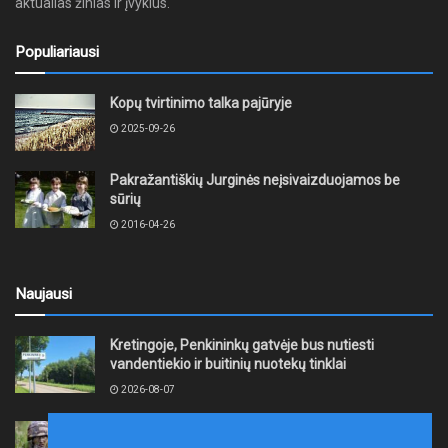
aktualias žinias ir įvykius.
Populiariausi
Kopų tvirtinimo talka pajūryje
2025-09-26
Pakražantiškių Jurginės neįsivaizduojamos be
sūrių
2016-04-26
Naujausi
Kretingoje, Penkininkų gatvėje bus nutiesti
vandentiekio ir buitinių nuotekų tinklai
2026-08-07
Rugpjūčio 7–9 dienomis Žemaičių apygardos 3-ioji