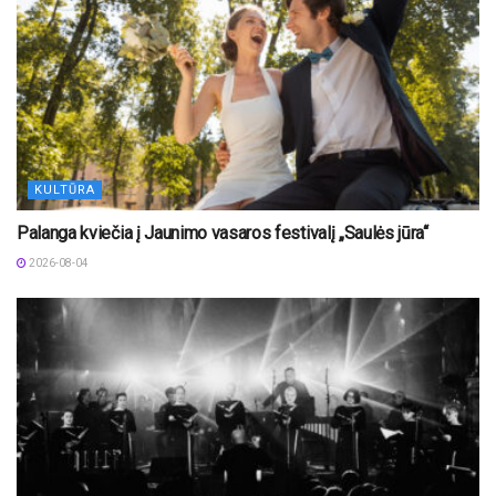
KULTŪRA
Palanga kviečia į Jaunimo vasaros festivalį „Saulės jūra“
2026-08-04