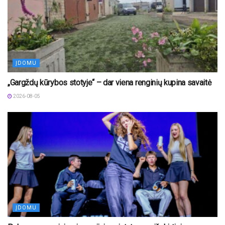
ĮDOMU
„Gargždų kūrybos stotyje“ – dar viena renginių kupina savaitė
2026-08-05
ĮDOMU