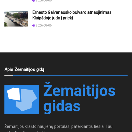
2026-08-06
Ernesto Galvanausko bulvaro atnaujinimas
Klaipėdoje juda į priekį
2026-08-06
Apie Žemaitijos gidą
Žemaitijos krašto naujienų portalas, pateikiantis tiesiai Tau