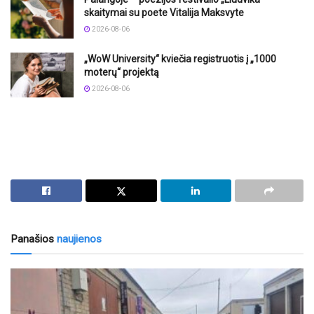
skaitymai su poete Vitalija Maksvyte
2026-08-06
„WoW University“ kviečia registruotis į „1000
moterų“ projektą
2026-08-06
Panašios
naujienos