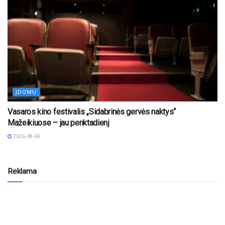
ĮDOMU
Vasaros kino festivalis „Sidabrinės gervės naktys“
Mažeikiuose – jau penktadienį
2026-08-04
Reklama