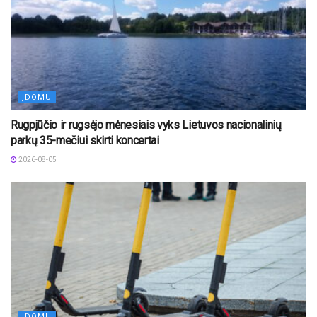
ĮDOMU
Rugpjūčio ir rugsėjo mėnesiais vyks Lietuvos nacionalinių
parkų 35-mečiui skirti koncertai
2026-08-05
ĮDOMU