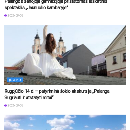
Palangos senojoje gimnazijoje pristatomas išskirtinis
spektaklis „Jaunuolio kambaryje“
2026-08-05
ĮDOMU
Rugpjūčio 14 d. – patyriminė šokio ekskursija „Palanga.
Sugriauti ir atstatyti mitai“
2026-08-05