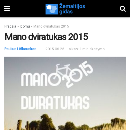
Pradžia
»
Įdomu
»
Mano dviratukas 2015
Mano dviratukas 2015
Paulius Liškauskas
2015-06-25
Laikas: 1 min skaitymo