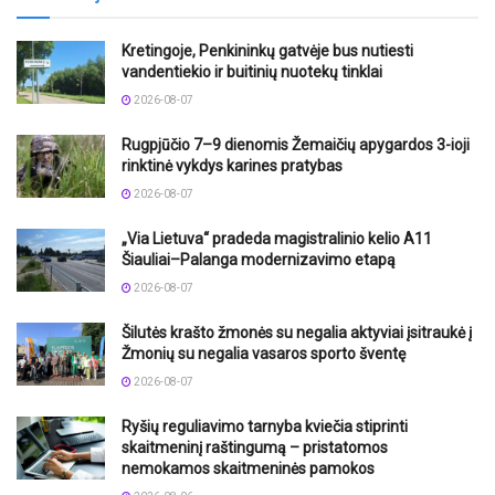
Kretingoje, Penkininkų gatvėje bus nutiesti
vandentiekio ir buitinių nuotekų tinklai
2026-08-07
Rugpjūčio 7–9 dienomis Žemaičių apygardos 3-ioji
rinktinė vykdys karines pratybas
2026-08-07
„Via Lietuva“ pradeda magistralinio kelio A11
Šiauliai–Palanga modernizavimo etapą
2026-08-07
Šilutės krašto žmonės su negalia aktyviai įsitraukė į
Žmonių su negalia vasaros sporto šventę
2026-08-07
Ryšių reguliavimo tarnyba kviečia stiprinti
skaitmeninį raštingumą – pristatomos
nemokamos skaitmeninės pamokos