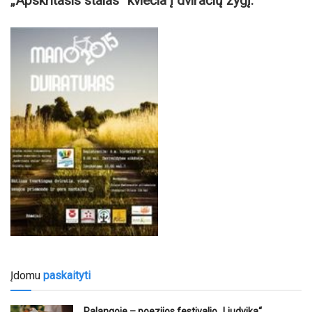
„Apskritasis stalas“ kviečia į dviračių žygį.
Įdomu
paskaityti
Palangoje – poezijos festivalio „Liudvika“