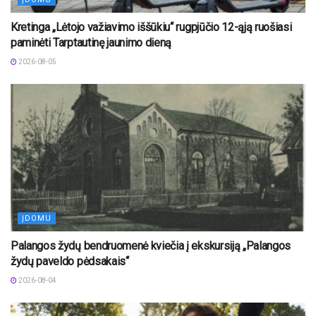
Kretinga „Lėtojo važiavimo iššūkiu“ rugpjūčio 12-ąją ruošiasi
paminėti Tarptautinę jaunimo dieną
2026-08-05
ĮDOMU
Palangos žydų bendruomenė kviečia į ekskursiją „Palangos
žydų paveldo pėdsakais“
2026-08-04