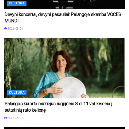
KULTŪRA
Devyni koncertai, devyni pasauliai: Palangoje skamba VOCES
MUNDI
2026-08-04
KULTŪRA
Palangos kurorto muziejus rugpjūčio 8 d. 11 val. kviečia į
sutartinių rato kelionę
2026-08-04