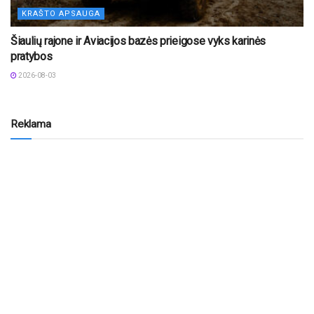
KRAŠTO APSAUGA
Šiaulių rajone ir Aviacijos bazės prieigose vyks karinės
pratybos
2026-08-03
Reklama