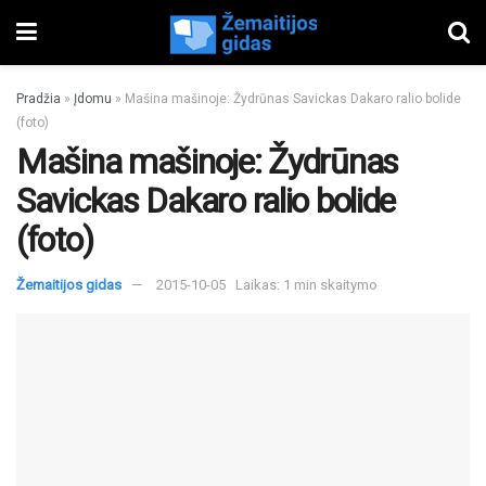
Pradžia
»
Įdomu
»
Mašina mašinoje: Žydrūnas Savickas Dakaro ralio bolide
(foto)
Mašina mašinoje: Žydrūnas
Savickas Dakaro ralio bolide
(foto)
Žemaitijos gidas
2015-10-05
Laikas: 1 min skaitymo