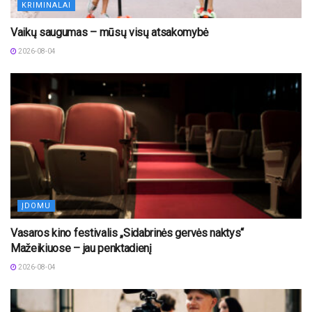
KRIMINALAI
Vaikų saugumas – mūsų visų atsakomybė
2026-08-04
ĮDOMU
Vasaros kino festivalis „Sidabrinės gervės naktys“
Mažeikiuose – jau penktadienį
2026-08-04