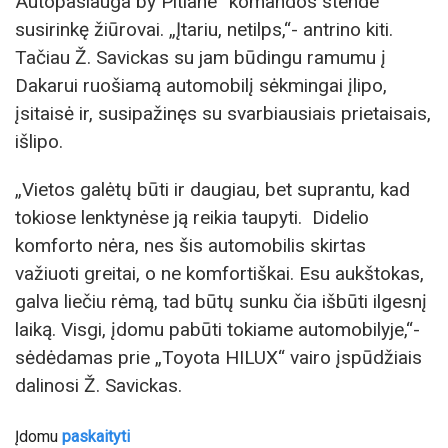
Autopaslauga by Pitlane“ komandos stende
susirinkę žiūrovai. „Įtariu, netilps,“- antrino kiti.
Tačiau Ž. Savickas su jam būdingu ramumu į
Dakarui ruošiamą automobilį sėkmingai įlipo,
įsitaisė ir, susipažinęs su svarbiausiais prietaisais,
išlipo.
„Vietos galėtų būti ir daugiau, bet suprantu, kad
tokiose lenktynėse ją reikia taupyti. Didelio
komforto nėra, nes šis automobilis skirtas
važiuoti greitai, o ne komfortiškai. Esu aukštokas,
galva liečiu rėmą, tad būtų sunku čia išbūti ilgesnį
laiką. Visgi, įdomu pabūti tokiame automobilyje,“-
sėdėdamas prie „Toyota HILUX“ vairo įspūdžiais
dalinosi Ž. Savickas.
Įdomu
paskaityti