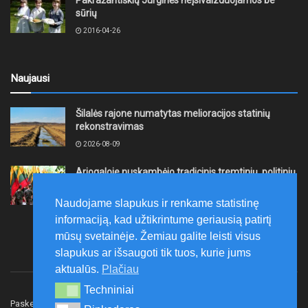
Pakražantiškių Jurginės neįsivaizduojamos be
sūrių
2016-04-26
Naujausi
Šilalės rajone numatytas melioracijos statinių
rekonstravimas
2026-08-09
Ariogaloje nuskambėjo tradicinis tremtinių, politinių
kalinių ir laisvės kovų dalyvių sąskrydis „Su Lietuva
širdy“
Naudojame slapukus ir renkame statistinę
2026-08-08
informaciją, kad užtikrintume geriausią patirtį
mūsų svetainėje. Žemiau galite leisti visus
slapukus ar išsaugoti tik tuos, kurie jums
aktualūs.
Plačiau
Techniniai
Techniniai
Paskelbk naujieną
Rašyti redakcijai
Reklama