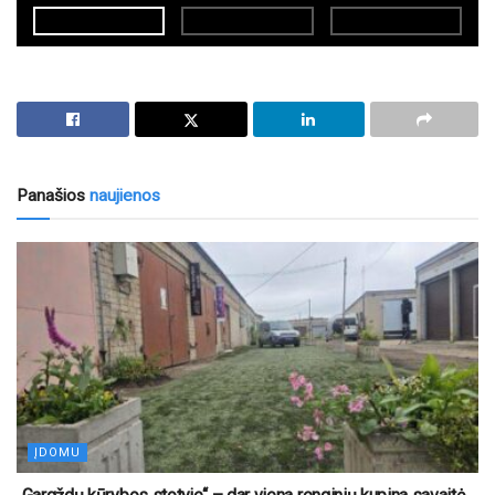
Panašios
naujienos
ĮDOMU