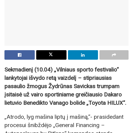
Sekmadienį (10.04) „Vilniaus sporto festivalio“
lankytojai išvydo retą vaizdelį – stipriausias
pasaulio žmogus Žydrūnas Savickas trumpam
įsitaisė už vairo sportiniame greičiausio Dakaro
lietuvio Benedikto Vanago bolide „Toyota HILUX“.
„Atrodo, lyg mašina liptų į mašiną,“- prasidedant
procesui šnibždėjo „General Financing –