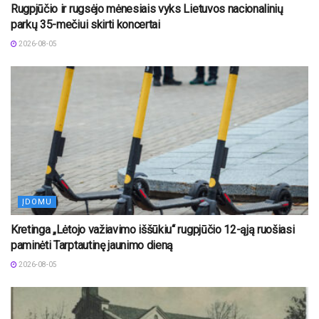
Rugpjūčio ir rugsėjo mėnesiais vyks Lietuvos nacionalinių
parkų 35-mečiui skirti koncertai
2026-08-05
ĮDOMU
Kretinga „Lėtojo važiavimo iššūkiu“ rugpjūčio 12-ąją ruošiasi
paminėti Tarptautinę jaunimo dieną
2026-08-05