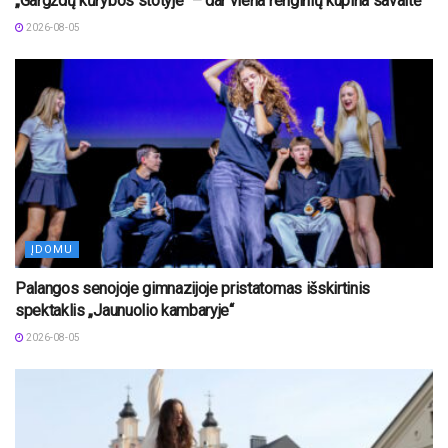
„Gargždų kūrybos stotyje“ – dar viena renginių kupina savaitė
2026-08-05
ĮDOMU
Palangos senojoje gimnazijoje pristatomas išskirtinis
spektaklis „Jaunuolio kambaryje“
2026-08-05