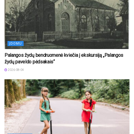
ĮDOMU
Palangos žydų bendruomenė kviečia į ekskursiją „Palangos
žydų paveldo pėdsakais“
2026-08-04