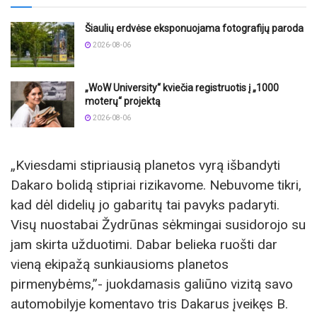
Šiaulių erdvėse eksponuojama fotografijų paroda
2026-08-06
„WoW University“ kviečia registruotis į „1000
moterų“ projektą
2026-08-06
„Kviesdami stipriausią planetos vyrą išbandyti
Dakaro bolidą stipriai rizikavome. Nebuvome tikri,
kad dėl didelių jo gabaritų tai pavyks padaryti.
Visų nuostabai Žydrūnas sėkmingai susidorojo su
jam skirta užduotimi. Dabar belieka ruošti dar
vieną ekipažą sunkiausioms planetos
pirmenybėms,”- juokdamasis galiūno vizitą savo
automobilyje komentavo tris Dakarus įveikęs B.