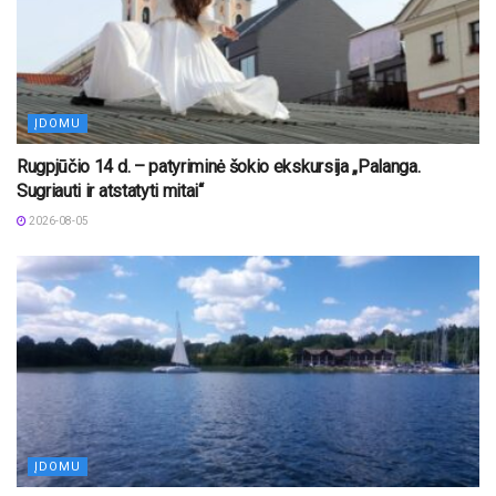
ĮDOMU
Rugpjūčio 14 d. – patyriminė šokio ekskursija „Palanga.
Sugriauti ir atstatyti mitai“
2026-08-05
ĮDOMU