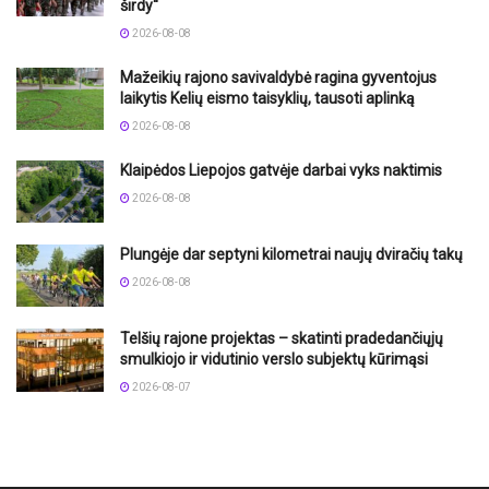
širdy“
2026-08-08
Mažeikių rajono savivaldybė ragina gyventojus
laikytis Kelių eismo taisyklių, tausoti aplinką
2026-08-08
Klaipėdos Liepojos gatvėje darbai vyks naktimis
2026-08-08
Plungėje dar septyni kilometrai naujų dviračių takų
2026-08-08
Telšių rajone projektas – skatinti pradedančiųjų
smulkiojo ir vidutinio verslo subjektų kūrimąsi
2026-08-07