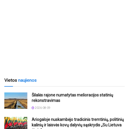
Vietos
naujienos
Šilalės rajone numatytas melioracijos statinių
rekonstravimas
2026-08-09
Ariogaloje nuskambėjo tradicinis tremtinių, politinių
kalinių ir laisvės kovų dalyvių sąskrydis „Su Lietuva