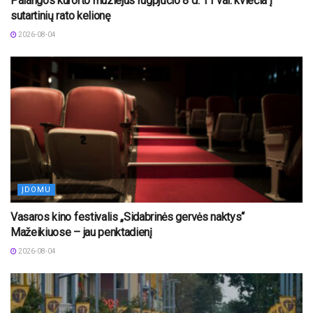
Palangos kurorto muziejus rugpjūčio 8 d. 11 val. kviečia į
sutartinių rato kelionę
2026-08-04
ĮDOMU
Vasaros kino festivalis „Sidabrinės gervės naktys“
Mažeikiuose – jau penktadienį
2026-08-04