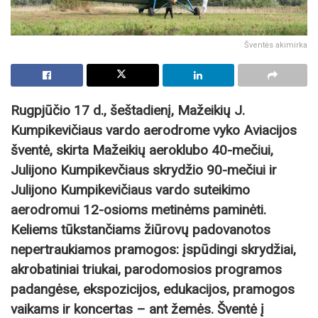
Šventės akimirka
Rugpjūčio 17 d., šeštadienį, Mažeikių J.
Kumpikevičiaus vardo aerodrome vyko Aviacijos
šventė, skirta Mažeikių aeroklubo 40-mečiui,
Julijono Kumpikevčiaus skrydžio 90-mečiui ir
Julijono Kumpikevičiaus vardo suteikimo
aerodromui 12-osioms metinėms paminėti.
Keliems tūkstančiams žiūrovų padovanotos
nepertraukiamos pramogos: įspūdingi skrydžiai,
akrobatiniai triukai, parodomosios programos
padangėse, ekspozicijos, edukacijos, pramogos
vaikams ir koncertas – ant žemės. Šventė į