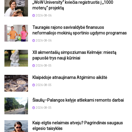
„WoW University“ kviečia registruotis į „1000
moterų“ projektą
2026-08-06
Tauragės rajono savivaldybė finansuos
neformaliojo mokinių sportinio ugdymo programas
2026-08-06
XII akmentašių simpoziumas Kelmėje: miestą
papuošė trys nauji kūriniai
2026-08-05
Klaipėdoje atnaujinama Atgimimo aikštė
2026-08-05
Šiaulių–Palangos kelyje atliekami remonto darbai
2026-08-05
Kaip elgtis nelaimės atveju? Pagrindinės saugaus
elgesio taisyklės