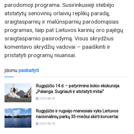
parodomoji programa. Susirinkusieji stebėjo
atstatytų senovinių orlaivių replikų paradą,
sraigtasparnių ir malūnsparnių parodomąsias
programas, taip pat Lietuvos karinių oro pajėgų
sraigtasparnio pasirodymą. Visus skrydžius
komentavo skrydžių vadovai – paaiškinti ir
pristatyti programų niuansai.
Įdomu
paskaityti
Rugpjūčio 14 d. – patyriminė šokio ekskursija
„Palanga. Sugriauti ir atstatyti mitai“
2026-08-05
Rugpjūčio ir rugsėjo mėnesiais vyks Lietuvos
nacionalinių parkų 35-mečiui skirti koncertai
2026-08-05