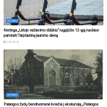
ĮDOMU
Kretinga „Lėtojo važiavimo iššūkiu“ rugpjūčio 12-ąją ruošiasi
paminėti Tarptautinę jaunimo dieną
2026-08-05
ĮDOMU
Palangos žydų bendruomenė kviečia į ekskursiją „Palangos