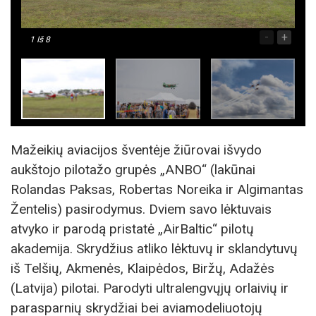
-
+
1
Iš 8
Mažeikių aviacijos šventėje žiūrovai išvydo
aukštojo pilotažo grupės „ANBO“ (lakūnai
Rolandas Paksas, Robertas Noreika ir Algimantas
Žentelis) pasirodymus. Dviem savo lėktuvais
atvyko ir parodą pristatė „AirBaltic“ pilotų
akademija. Skrydžius atliko lėktuvų ir sklandytuvų
iš Telšių, Akmenės, Klaipėdos, Biržų, Adažės
(Latvija) pilotai. Parodyti ultralengvųjų orlaivių ir
parasparnių skrydžiai bei aviamodeliuotojų