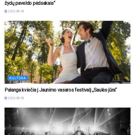
žydų paveldo pėdsakais“
2026-08-04
KULTŪRA
Palanga kviečia į Jaunimo vasaros festivalį „Saulės jūra“
2026-08-04