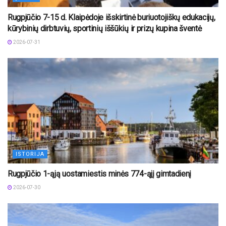
Rugpjūčio 7-15 d. Klaipėdoje išskirtinė buriuotojiškų edukacijų,
kūrybinių dirbtuvių, sportinių iššūkių ir prizų kupina šventė
2026-07-31
ISTORIJA
Rugpjūčio 1-ąją uostamiestis minės 774-ąjį gimtadienį
2026-07-30