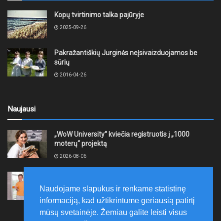
Kopų tvirtinimo talka pajūryje
2025-09-26
Pakražantiškių Jurginės neįsivaizduojamos be
sūrių
2016-04-26
Naujausi
„WoW University“ kviečia registruotis į „1000
moterų“ projektą
2026-08-06
Tauragės rajono savivaldybė finansuos
neformaliojo mokinių sportinio ugdymo programas
Naudojame slapukus ir renkame statistinę
2026-08-06
informaciją, kad užtikrintume geriausią patirtį
mūsų svetainėje. Žemiau galite leisti visus