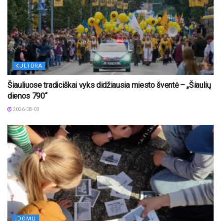
KULTŪRA
Šiauliuose tradiciškai vyks didžiausia miesto šventė – „Šiaulių
dienos 790“
2026-08-03
ĮDOMU