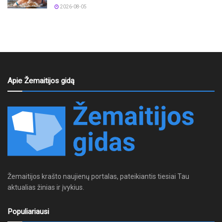
2026-08-05
Apie Žemaitijos gidą
Žemaitijos krašto naujienų portalas, pateikiantis tiesiai Tau
aktualias žinias ir įvykius.
Populiariausi