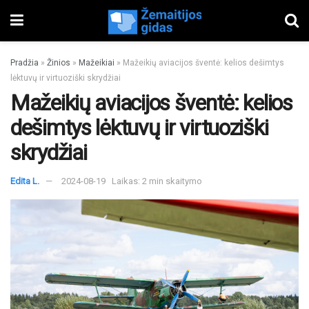
Pradžia
»
Žinios
»
Mažeikiai
»
Mažeikių aviacijos šventė: kelios dešimtys
lėktuvų ir virtuoziški skrydžiai
Mažeikių aviacijos šventė: kelios
dešimtys lėktuvų ir virtuoziški
skrydžiai
Edita L.
2024-08-19
Laikas: 2 min skaitymo