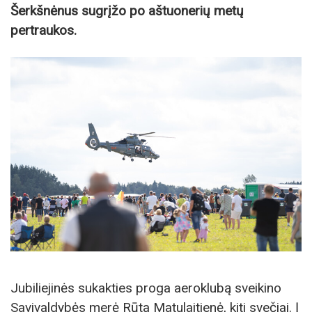
Šerkšnėnus sugrįžo po aštuonerių metų
pertraukos.
Jubiliejinės sukakties proga aeroklubą sveikino
Savivaldybės merė Rūta Matulaitienė, kiti svečiai. Į