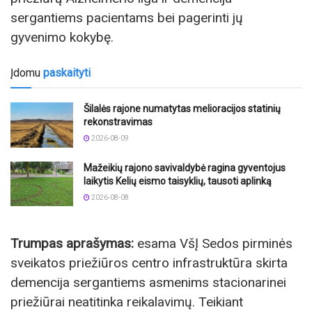
sergantiems pacientams bei pagerinti jų
gyvenimo kokybę.
Įdomu
paskaityti
Šilalės rajone numatytas melioracijos statinių
rekonstravimas
2026-08-09
Mažeikių rajono savivaldybė ragina gyventojus
laikytis Kelių eismo taisyklių, tausoti aplinką
2026-08-08
Trumpas aprašymas:
esama VšĮ Sedos pirminės
sveikatos priežiūros centro infrastruktūra skirta
demencija sergantiems asmenims stacionarinei
priežiūrai neatitinka reikalavimų. Teikiant