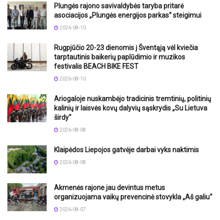
Plungės rajono savivaldybės taryba pritarė
asociacijos „Plungės energijos parkas“ steigimui
2026-08-10
Rugpjūčio 20-23 dienomis į Šventąją vėl kviečia
tarptautinis baikerių paplūdimio ir muzikos
festivalis BEACH BIKE FEST
2026-08-10
Ariogaloje nuskambėjo tradicinis tremtinių, politinių
kalinių ir laisvės kovų dalyvių sąskrydis „Su Lietuva
širdy“
2026-08-08
Klaipėdos Liepojos gatvėje darbai vyks naktimis
2026-08-08
Akmenės rajone jau devintus metus
organizuojama vaikų prevencinė stovykla „Aš galiu“
2026-08-07