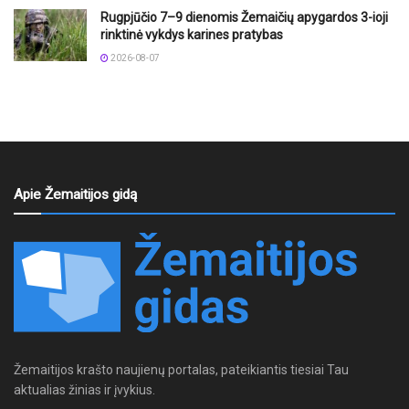
Rugpjūčio 7–9 dienomis Žemaičių apygardos 3-ioji
rinktinė vykdys karines pratybas
2026-08-07
Apie Žemaitijos gidą
Žemaitijos krašto naujienų portalas, pateikiantis tiesiai Tau
aktualias žinias ir įvykius.