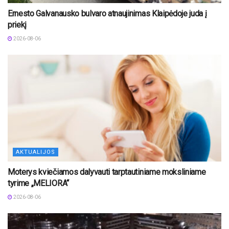
Ernesto Galvanausko bulvaro atnaujinimas Klaipėdoje juda į
priekį
2026-08-06
AKTUALIJOS
Moterys kviečiamos dalyvauti tarptautiniame moksliniame
tyrime „MELIORA“
2026-08-06