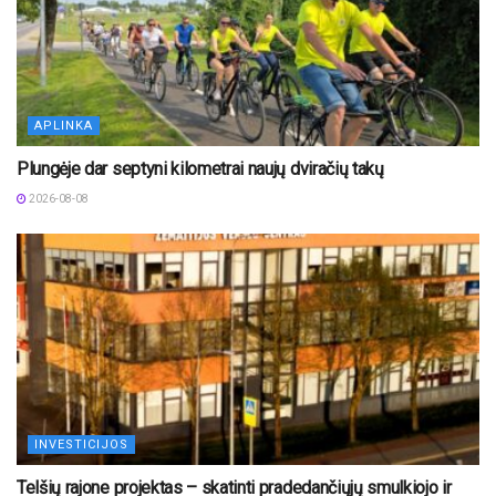
APLINKA
Plungėje dar septyni kilometrai naujų dviračių takų
2026-08-08
INVESTICIJOS
Telšių rajone projektas – skatinti pradedančiųjų smulkiojo ir