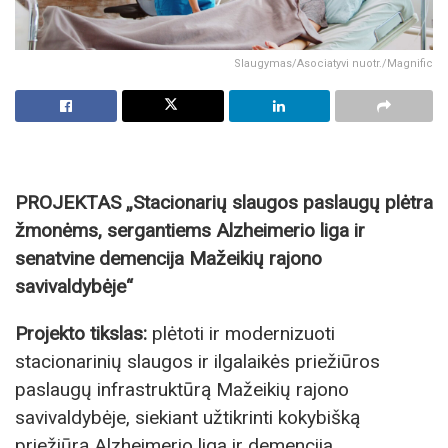
Slaugymas/Asociatyvi nuotr./Magnific
PROJEKTAS „Stacionarių slaugos paslaugų plėtra
žmonėms, sergantiems Alzheimerio liga ir
senatvine demencija Mažeikių rajono
savivaldybėje“
Projekto tikslas:
plėtoti ir modernizuoti
stacionarinių slaugos ir ilgalaikės priežiūros
paslaugų infrastruktūrą Mažeikių rajono
savivaldybėje, siekiant užtikrinti kokybišką
priežiūrą Alzheimerio liga ir demencija