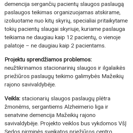
demencija sergančių pacientų slaugos paslaugą
paslaugos teikimas organizuojamas atskirame,
izoliuotame nuo kitų skyrių, specialiai pritaikytame
tokių pacientų slaugai skyriuje, kuriame paslauga
teikiama ne daugiau kaip 12 pacientų, o vienoje
palatoje – ne daugiau kaip 2 pacientams.
Projektu sprendžiamos problemos:
neužtikrinamos stacionarinių slaugos ir ilgalaikės
priežiūros paslaugų teikimo galimybės Mažeikių
rajono savivaldybėje.
Veikla:
stacionarių slaugos paslaugų plėtra
žmonėms, sergantiems Alzheimerio liga ir
senatvine demencija Mažeikių rajono
savivaldybėje. Projekto veiklos bus vykdomos VšĮ
Sedos pirminės sveikatos priežiūros centro