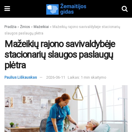
Pradžia
»
Žinios
»
Mažeikiai
»
Mažeikių rajono savivaldybėje stacionarių
slaugos paslaugų plėtra
Mažeikių rajono savivaldybėje
stacionarių slaugos paslaugų
plėtra
Paulius Liškauskas
2026-06-11
Laikas: 1 min skaitymo