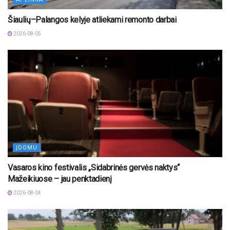
Šiaulių–Palangos kelyje atliekami remonto darbai
2026-08-05
ĮDOMU
Vasaros kino festivalis „Sidabrinės gervės naktys“
Mažeikiuose – jau penktadienį
2026-08-04