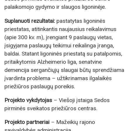
palaikomojo gydymo ir slaugos ligoninėje.
Suplanuoti rezultatai:
pastatytas ligoninės
priestatas, atitinkantis naujausius reikalavimus
(apie 300 kv. m), įrengiant 9 paslaugų vietas,
įsigyjama paslaugų teikimui reikalinga įranga,
baldai. Statant ligoninės priestatą su patalpomis,
pritaikytomis Alzheimerio liga, senatvine
demencija sergančiųjų slaugai būtų sprendžiama
įvardinta problema – užtikrinamas ilgalaikės
priežiūros paslaugų poreikis.
Projekto vykdytojas
– Viešoji įstaiga Sedos
pirminės sveikatos priežiūros centras.
Projekto partneriai
– Mažeikių rajono
savivaldybės administracija.