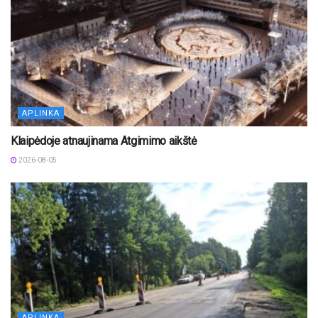
APLINKA
Klaipėdoje atnaujinama Atgimimo aikštė
2026-08-05
APLINKA