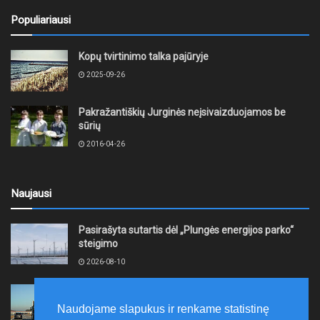
Populiariausi
Kopų tvirtinimo talka pajūryje
2025-09-26
Pakražantiškių Jurginės neįsivaizduojamos be
sūrių
2016-04-26
Naujausi
Pasirašyta sutartis dėl „Plungės energijos parko“
steigimo
2026-08-10
Vidutinės kuro kainos pirmadienį Lietuvos
degalinėse sumažėjo
Naudojame slapukus ir renkame statistinę