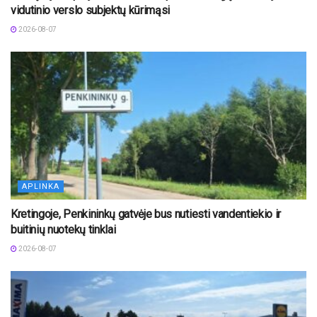
vidutinio verslo subjektų kūrimąsi
2026-08-07
APLINKA
Kretingoje, Penkininkų gatvėje bus nutiesti vandentiekio ir
buitinių nuotekų tinklai
2026-08-07