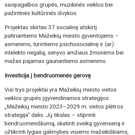
savipagalbos grupės, muzikinės veiklos bei
pažintinės kultūrinės išvykos.
Projektas skirtas 37 socialinę atskirtį
patiriantiems Mažeikių miesto gyventojams –
asmenims, turintiems psichosocialinę ir (ar)
intelekto negalią, senyvo amžiaus žmonėms bei
mažas pajamas gaunantiems asmenims.
Investicija į bendruomenės gerovę
Visi trys projektai yra Mažeikių miesto vietos
veiklos grupės įgyvendinamos strategijos
„Mažeikių miesto 2023–2029 m. vietos plėtros
strategija“ dalis. Jų tikslas – stiprinti
bendruomeniškumą, skatinti sveiką gyvenseną ir
užtikrinti lygias galimybes visiems mažeikiškiams,