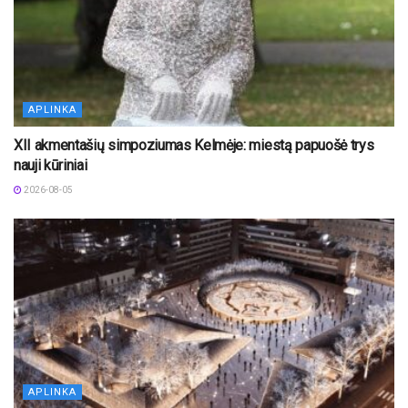
APLINKA
XII akmentašių simpoziumas Kelmėje: miestą papuošė trys
nauji kūriniai
2026-08-05
APLINKA