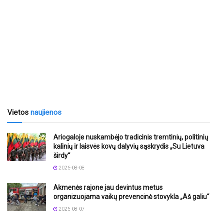
Vietos
naujienos
Ariogaloje nuskambėjo tradicinis tremtinių, politinių
kalinių ir laisvės kovų dalyvių sąskrydis „Su Lietuva
širdy“
2026-08-08
Akmenės rajone jau devintus metus
organizuojama vaikų prevencinė stovykla „Aš galiu“
2026-08-07