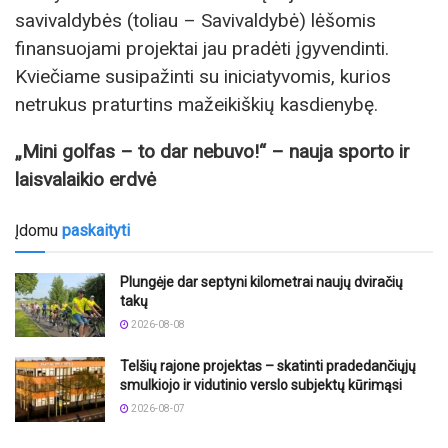
savivaldybės (toliau – Savivaldybė) lėšomis
finansuojami projektai jau pradėti įgyvendinti.
Kviečiame susipažinti su iniciatyvomis, kurios
netrukus praturtins mažeikiškių kasdienybę.
„Mini golfas – to dar nebuvo!“ – nauja sporto ir
laisvalaikio erdvė
Įdomu
paskaityti
Plungėje dar septyni kilometrai naujų dviračių
takų
2026-08-08
Telšių rajone projektas – skatinti pradedančiųjų
smulkiojo ir vidutinio verslo subjektų kūrimąsi
2026-08-07