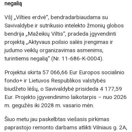
negalią
VšĮ „Vilties erdvė“, bendradarbiaudama su
Savivaldybe ir sutrikusio intelekto žmonių globos
bendrija „Mažeikių Viltis“, pradeda įgyvendinti
projektą „Aktyvaus poilsio salės įrengimas ir
judumo veiklų organizavimas asmenims,
turintiems negalią“ (Nr. 11-686-K-0004).
Projektui skirta 57 066,66 Eur Europos socialinio
fondo+ ir Lietuvos Respublikos valstybės
biudžeto lėšų, o Savivaldybė prisideda 4 177,59
Eur. Projekto įgyvendinimo laikotarpis – nuo 2026
m. gegužės iki 2028 m. vasario mėn.
Šiuo metu jau paskelbtas viešasis pirkimas
paprastojo remonto darbams atlikti Vilniaus g. 2A,