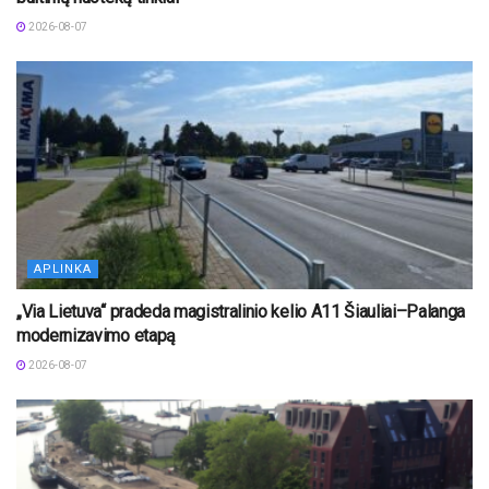
2026-08-07
APLINKA
„Via Lietuva“ pradeda magistralinio kelio A11 Šiauliai–Palanga
modernizavimo etapą
2026-08-07