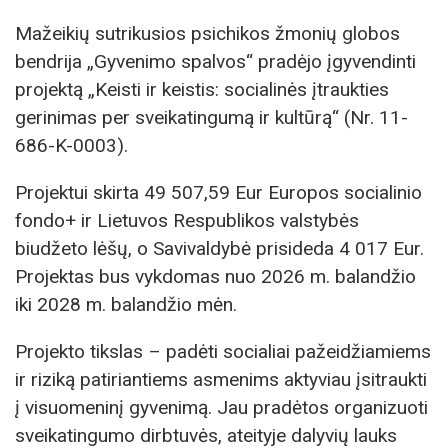
Mažeikių sutrikusios psichikos žmonių globos
bendrija „Gyvenimo spalvos“ pradėjo įgyvendinti
projektą „Keisti ir keistis: socialinės įtraukties
gerinimas per sveikatingumą ir kultūrą“ (Nr. 11-
686-K-0003).
Projektui skirta 49 507,59 Eur Europos socialinio
fondo+ ir Lietuvos Respublikos valstybės
biudžeto lėšų, o Savivaldybė prisideda 4 017 Eur.
Projektas bus vykdomas nuo 2026 m. balandžio
iki 2028 m. balandžio mėn.
Projekto tikslas – padėti socialiai pažeidžiamiems
ir riziką patiriantiems asmenims aktyviau įsitraukti
į visuomeninį gyvenimą. Jau pradėtos organizuoti
sveikatingumo dirbtuvės, ateityje dalyvių lauks