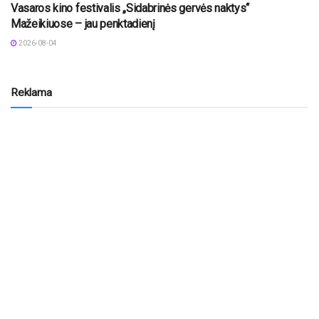
Vasaros kino festivalis „Sidabrinės gervės naktys“
Mažeikiuose – jau penktadienį
2026-08-04
Reklama