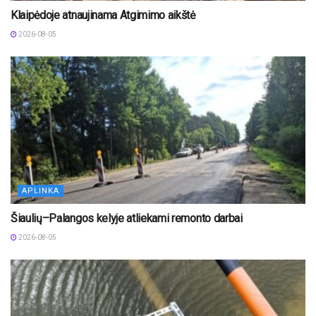
Klaipėdoje atnaujinama Atgimimo aikštė
2026-08-05
APLINKA
Šiaulių–Palangos kelyje atliekami remonto darbai
2026-08-05