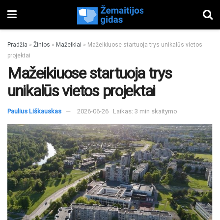
Pradžia
»
Žinios
»
Mažeikiai
»
Mažeikiuose startuoja trys unikalūs vietos
projektai
Mažeikiuose startuoja trys
unikalūs vietos projektai
Paulius Liškauskas
2026-06-26
Laikas: 3 min skaitymo