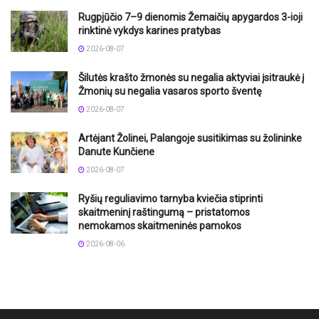
Rugpjūčio 7–9 dienomis Žemaičių apygardos 3-ioji
rinktinė vykdys karines pratybas
2026-08-07
Šilutės krašto žmonės su negalia aktyviai įsitraukė į
Žmonių su negalia vasaros sporto šventę
2026-08-07
Artėjant Žolinei, Palangoje susitikimas su žolininke
Danute Kunčiene
2026-08-07
Ryšių reguliavimo tarnyba kviečia stiprinti
skaitmeninį raštingumą – pristatomos
nemokamos skaitmeninės pamokos
2026-08-06