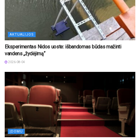
AKTUALIJOS
Eksperimentas Nidos uoste: išbandomas būdas mažinti
vandens „žydėjimą“
2026-08-04
ĮDOMU