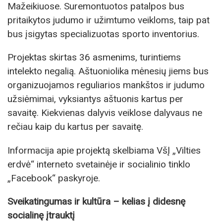
Mažeikiuose. Suremontuotos patalpos bus
pritaikytos judumo ir užimtumo veikloms, taip pat
bus įsigytas specializuotas sporto inventorius.
Projektas skirtas 36 asmenims, turintiems
intelekto negalią. Aštuoniolika mėnesių jiems bus
organizuojamos reguliarios mankštos ir judumo
užsiėmimai, vyksiantys aštuonis kartus per
savaitę. Kiekvienas dalyvis veiklose dalyvaus ne
rečiau kaip du kartus per savaitę.
Informacija apie projektą skelbiama VšĮ „Vilties
erdvė“ interneto svetainėje ir socialinio tinklo
„Facebook“ paskyroje.
Sveikatingumas ir kultūra – kelias į didesnę
socialinę įtrauktį