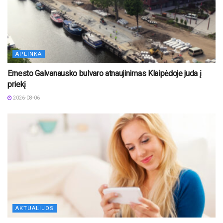
APLINKA
Ernesto Galvanausko bulvaro atnaujinimas Klaipėdoje juda į
priekį
2026-08-06
AKTUALIJOS