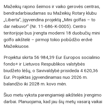
Mažeikių rajono šeimos ir vaiko gerovės centras,
bendradarbiaudamas su Mažeikių Rotary klubu
„Liberta“, įgyvendina projektą „Mini golfas – to
dar nebuvo!“ (Nr. 11-686-K-0005). Centro
teritorijoje bus įrengta moderni 18 duobučių mini
golfo aikštelė – pirmoji tokio pobūdžio erdvė
Mažeikiuose.
Projektui skirta 56 984,39 Eur Europos socialinio
fondo+ ir Lietuvos Respublikos valstybės
biudžeto lėšų, o Savivaldybė prisideda 4 620,36
Eur. Projektas įgyvendinamas nuo 2026 m.
balandžio iki 2028 m. kovo mėn.
Šiuo metu vyksta parengiamieji aikštelės įrengimo
darbai. Planuojama, kad jau šių metų vasarą vaikai