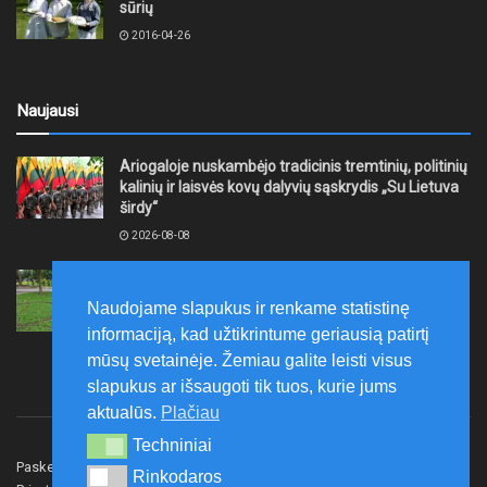
sūrių
2016-04-26
Naujausi
Ariogaloje nuskambėjo tradicinis tremtinių, politinių
kalinių ir laisvės kovų dalyvių sąskrydis „Su Lietuva
širdy“
2026-08-08
Mažeikių rajono savivaldybė ragina gyventojus
laikytis Kelių eismo taisyklių, tausoti aplinką
Naudojame slapukus ir renkame statistinę
2026-08-08
informaciją, kad užtikrintume geriausią patirtį
mūsų svetainėje. Žemiau galite leisti visus
slapukus ar išsaugoti tik tuos, kurie jums
aktualūs.
Plačiau
Techniniai
Techniniai
Paskelbk naujieną
Rašyti redakcijai
Reklama
Rinkodaros
Rinkodaros