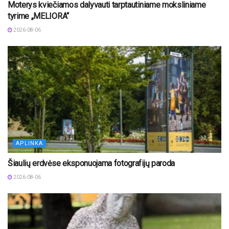
Moterys kviečiamos dalyvauti tarptautiniame moksliniame
tyrime „MELIORA“
2026-08-06
APLINKA
Šiaulių erdvėse eksponuojama fotografijų paroda
2026-08-06