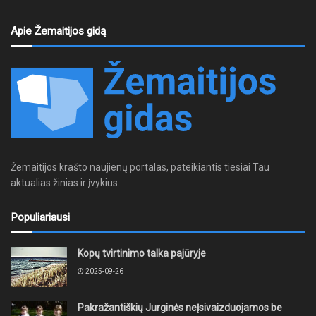
Apie Žemaitijos gidą
Žemaitijos krašto naujienų portalas, pateikiantis tiesiai Tau
aktualias žinias ir įvykius.
Populiariausi
Kopų tvirtinimo talka pajūryje
2025-09-26
Pakražantiškių Jurginės neįsivaizduojamos be