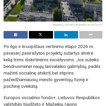
Mažeikių miestas/Mažeikių raj.sav.nuotr.
Po ilgo ir kruopštaus vertinimo etapo 2026 m.
pavasarį pasirašytos projektų sutartys atvėrė
kelią trims išskirtinėms iniciatyvoms. Jos suteiks
bendruomenei naujų laisvalaikio galimybių, padės
mažinti socialinę atskirtį bei stiprins
pažeidžiamiausių miesto gyventojų fizinę ir
psichinę sveikatą.
Europos socialinio fondo+, Lietuvos Respublikos
valstybės biudžeto ir Mažeikių rajono