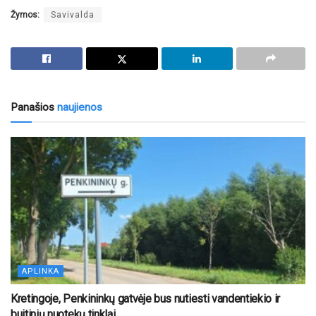
Žymos:
Savivalda
Panašios
naujienos
APLINKA
Kretingoje, Penkininkų gatvėje bus nutiesti vandentiekio ir
buitinių nuotekų tinklai