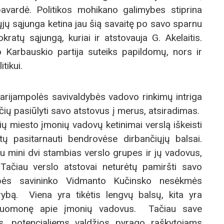
avardė. Politikos mohikano galimybes stiprina
liųjų sąjunga ketina jau šią savaitę po savo sparnu
kratų sąjungą, kuriai ir atstovauja G. Akelaitis.
Karbauskio partija suteiks papildomų, nors ir
tikui.
Marijampolės savivaldybės vadovo rinkimų intriga
čių pasiūlyti savo atstovus į merus, atsiradimas.
ų miesto įmonių vadovų ketinimai verslą iškeisti
ėtų pasitarnauti bendrovėse dirbančiųjų balsai.
tu mini dvi stambias verslo grupes ir jų vadovus,
 Tačiau verslo atstovai neturėtų pamiršti savo
upės savininko Vidmanto Kučinsko nesėkmės
rybą. Viena yra tikėtis lengvų balsų, kita yra
ų nuomonę apie įmonių vadovus. Tačiau save
ms, potencialiems valdžios pyrago raškytojams