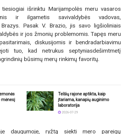
 tiesiogiai išrinktu Marijampolės meru vasaros
inis ir ilgametis savivaldybės vadovas,
razys. Pasak V. Brazio, jis savo ligšioliniais
valdybės ir jos žmonių problemomis. Tapęs meru
pasitarimais, diskusijomis ir bendradarbiavimu
ejoti tuo, kad netrukus septyniasdešimtmetį
pagrindinių būsimų merų rinkimų favoritų.
riemonės
Telšių rajone aptikta, kaip
o mėnesį
įtariama, kanapių auginimo
laboratorija
2026-07-29
joje daugumoje, ryžtą siekti mero pareigų