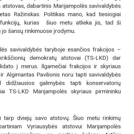
atstovas, dabartinis Marijampolės savivaldybės
etas Ražinskas. Politikas mano, kad tiesiogiai
funkcijų, kurias šiuo metu atlieka jis, tad ši
iu jo šansų rinkimuose įrodymu.
ės savivaldybės taryboje esančios frakcijos –
krikščionių demokratų atstovai (TS-LKD) dar
dato į merus. Ilgamečiai frakcijos ir skyriaus
r Algimantas Pavilionis noru tapti savivaldybės
d didžiausios galimybės tapti konservatorių
ai TS-LKD Marijampolės skyriaus pirmininku
si tarp dviejų savo atstovų. Šiuo metu rinkimų
bartiniam Vyriausybės atstovui Marijampolės