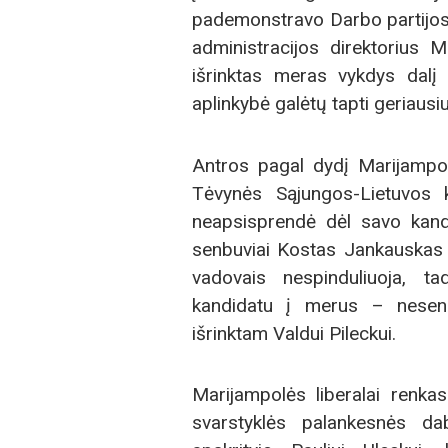
pademonstravo Darbo partijos 
administracijos direktorius M
išrinktas meras vykdys dalį 
aplinkybė galėtų tapti geriaus
Antros pagal dydį Marijampol
Tėvynės Sąjungos-Lietuvos 
neapsisprendė dėl savo kandi
senbuviai Kostas Jankauskas i
vadovais nespinduliuoja, ta
kandidatu į merus – neseni
išrinktam Valdui Pileckui.
Marijampolės liberalai renka
svarstyklės palankesnės da