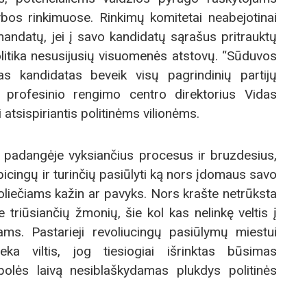
rybos rinkimuose. Rinkimų komitetai neabejotinai
mandatų, jei į savo kandidatų sąrašus pritrauktų
litika nesusijusių visuomenės atstovų. “Sūduvos
as kandidatas beveik visų pagrindinių partijų
profesinio rengimo centro direktorius Vidas
 atsispiriantis politinėms vilionėms.
e padangėje vyksiančius procesus ir bruzdesius,
bicingų ir turinčių pasiūlyti ką nors įdomaus savo
liečiams kažin ar pavyks. Nors krašte netrūksta
 triūsiančių žmonių, šie kol kas nelinkę veltis į
iams. Pastarieji revoliucingų pasiūlymų miestui
eka viltis, jog tiesiogiai išrinktas būsimas
olės laivą nesiblaškydamas plukdys politinės