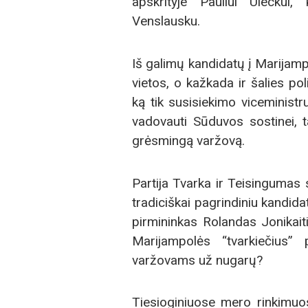
apskrityje Pauliui Uleckui
Venslausku.
Iš galimų kandidatų į Marijam
vietos, o kažkada ir šalies pol
ką tik susisiekimo viceministr
vadovauti Sūduvos sostinei, ta
grėsmingą varžovą.
Partija Tvarka ir Teisinguma
tradiciškai pagrindiniu kandid
pirmininkas Rolandas Jonikaitis
Marijampolės “tvarkiečius” p
varžovams už nugarų?
Tiesioginiuose mero rinkimuos