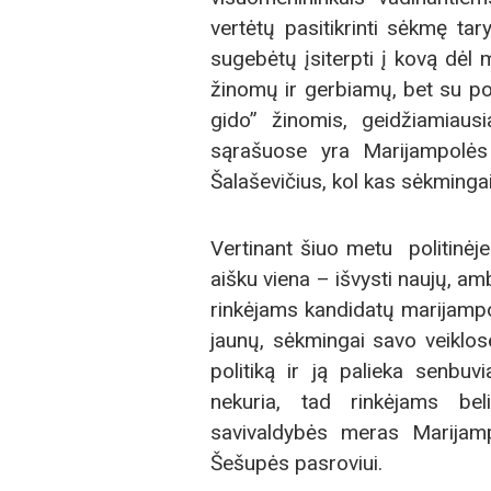
vertėtų pasitikrinti sėkmę ta
sugebėtų įsiterpti į kovą dėl 
žinomų ir gerbiamų, bet su po
gido” žinomis, geidžiamiausi
sąrašuose yra Marijampolės 
Šalaševičius, kol kas sėkmingai
Vertinant šiuo metu politinėj
aišku viena – išvysti naujų, am
rinkėjams kandidatų marijampo
jaunų, sėkmingai savo veiklose
politiką ir ją palieka senbuv
nekuria, tad rinkėjams beli
savivaldybės meras Marijamp
Šešupės pasroviui.