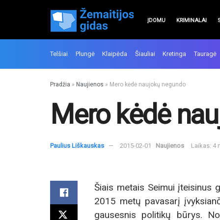
ĮDOMU
KRIMINALAI
Telšiai
Plungė
Klaipėda
Šiauliai
Kretinga
Tauragė
Pradžia
»
Naujienos
»
Mero kėdė naujokų negundo
Mero kėdė nau
Paulius Liškauskas
2015-02-01
Naujienos
Laikas: 4
Šiais metais Seimui įteisinus g
2015 metų pavasarį įvyksiančių
gausesnis politikų būrys. N