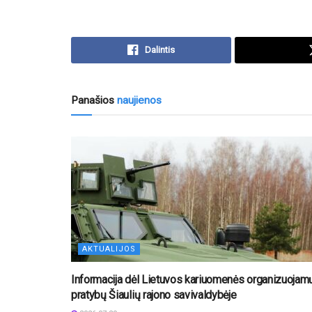
Dalintis
Panašios
naujienos
AKTUALIJOS
Informacija dėl Lietuvos kariuomenės organizuojam
pratybų Šiaulių rajono savivaldybėje