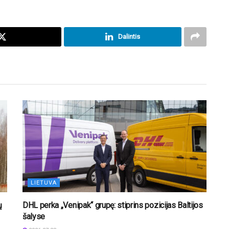
Dalintis
LIETUVA
ų
DHL perka „Venipak“ grupę: stiprins pozicijas Baltijos
šalyse