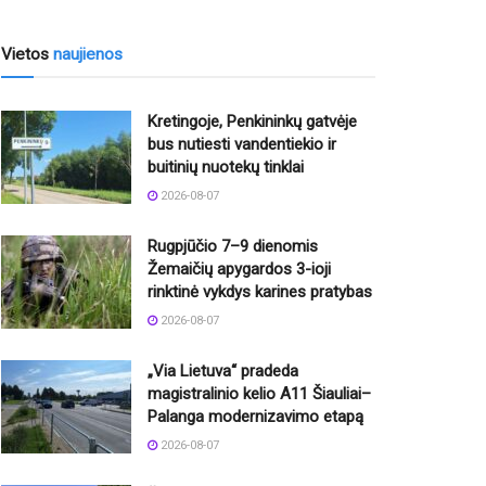
Vietos
naujienos
Kretingoje, Penkininkų gatvėje
bus nutiesti vandentiekio ir
buitinių nuotekų tinklai
2026-08-07
Rugpjūčio 7–9 dienomis
Žemaičių apygardos 3-ioji
rinktinė vykdys karines pratybas
2026-08-07
„Via Lietuva“ pradeda
magistralinio kelio A11 Šiauliai–
Palanga modernizavimo etapą
2026-08-07