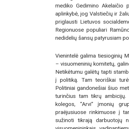
mediko Gedimino Akelaičio p
aplinkybė, jog Valstiečių ir ža
priglausti Lietuvos socialdemo
Regionuose populiari Ramūno 
nedidelių šansų patyrusiam poli
Vienintelė galima tiesioginių 
– visuomeninių komitetų, galin
Netikėtumu galėtų tapti stambi
į politiką. Tam teoriškai tur
Politiniai gandonešiai šiuo me
turinčius tam tikrų ambicijų.
kolegos, “Arvi” įmonių gr
praėjusiuose rinkimuose į ta
sužinoti tikrają darbuotoj
visuomenininkais vadinantie