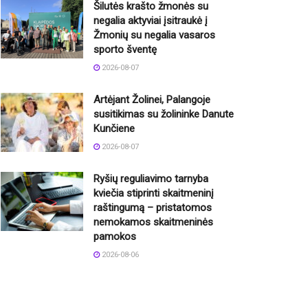
Šilutės krašto žmonės su
negalia aktyviai įsitraukė į
Žmonių su negalia vasaros
sporto šventę
2026-08-07
Artėjant Žolinei, Palangoje
susitikimas su žolininke Danute
Kunčiene
2026-08-07
Ryšių reguliavimo tarnyba
kviečia stiprinti skaitmeninį
raštingumą – pristatomos
nemokamos skaitmeninės
pamokos
2026-08-06