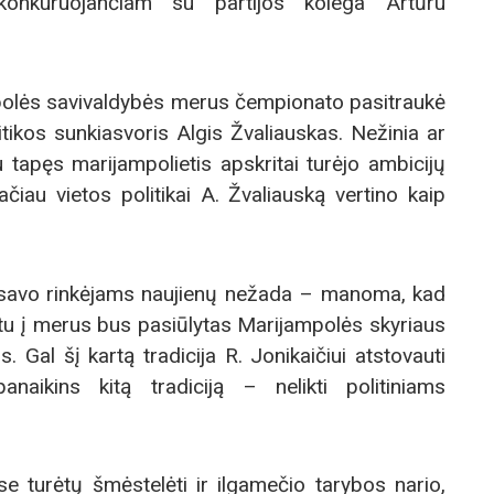
, konkuruojančiam su partijos kolega Artūru
polės savivaldybės merus čempionato pasitraukė
itikos sunkiasvoris Algis Žvaliauskas. Nežinia ar
u tapęs marijampolietis apskritai turėjo ambicijų
čiau vietos politikai A. Žvaliauską vertino kaip
s savo rinkėjams naujienų nežada – manoma, kad
atu į merus bus pasiūlytas Marijampolės skyriaus
. Gal šį kartą tradicija R. Jonikaičiui atstovauti
anaikins kitą tradiciją – nelikti politiniams
e turėtų šmėstelėti ir ilgamečio tarybos nario,