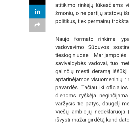
atitikimo rinkėjų lūkesčiams v
žmonių, o ne partijų atstovų išr
politikus, tiek permainų trokšt
Naujo formato rinkimai ypa
vadovavimo Sūduvos sostine
tiesioginiuose Marijampolė
savivaldybės vadovai, tuo met
galinčių mesti deramą iššūkį 
aptarinėjamos visuomeninių rin
pavardės. Tačiau iki oficiali
dienoms ryškėja neginčijama
varžysis tie patys, daugelį m
Viešų ambicijų nedeklaruoja (g
išvysti mažai girdėtą kandidato