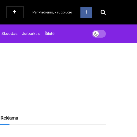
Penktadienis, 7 rugpjūčio
Skuodas
Jurbarkas
Šilutė
Reklama