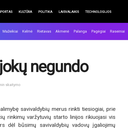
SPORTAS
KULTŪRA
POLITIKA
LAISVALAIKIS
TECHNOLOGIJOS
Mažeikiai
Kelmė
Rietavas
Akmenė
Palanga
Pagėgiai
Raseiniai
jokų negundo
 min skaitymo
alimybę savivaldybių merus rinkti tiesiogiai, prie
 rinkimų varžytuvių starto linijos rikiuojasi vis
ors dėl būsimų savivaldybių vadovų įgaliojimų