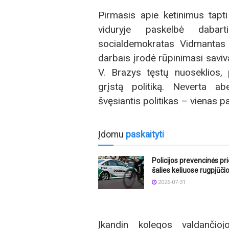
Pirmasis apie ketinimus tapti
viduryje paskelbė dabart
socialdemokratas Vidmantas B
darbais įrodė rūpinimasi savi
V. Brazys tęstų nuoseklios, 
grįstą politiką. Neverta ab
švęsiantis politikas – vienas 
Įdomu
paskaityti
Policijos prevencinės p
šalies keliuose rugpjūči
2026-07-31
Įkandin kolegos valdančio