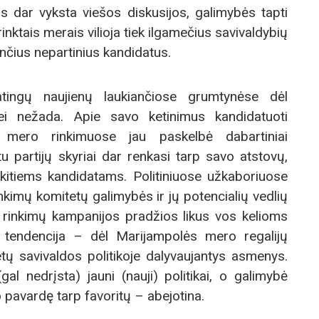
is dar vyksta viešos diskusijos, galimybės tapti
inktais merais vilioja tiek ilgamečius savivaldybių
ančius nepartinius kandidatus.
tingų naujienų laukiančiose grumtynėse dėl
i nežada. Apie savo ketinimus kandidatuoti
s mero rinkimuose jau paskelbė dabartiniai
u partijų skyriai dar renkasi tarp savo atstovų,
kitiems kandidatams. Politiniuose užkaboriuose
kimų komitetų galimybės ir jų potencialių vedlių
os rinkimų kampanijos pradžios likus vos kelioms
 tendencija – dėl Marijampolės mero regalijų
etų savivaldos politikoje dalyvaujantys asmenys.
al nedrįsta) jauni (nauji) politikai, o galimybė
 pavardę tarp favoritų – abejotina.