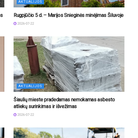
AKTUALIJOS
os
Rugpjūčio 5 d. – Marijos Snieginės minėjimas Šiluvoje
2026-07-22
AKTUALIJOS
Šiaulių mieste pradedamas nemokamas asbesto
atliekų surinkimas ir išvežimas
2026-07-22