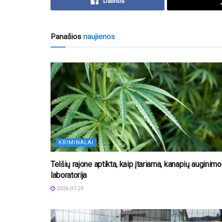
Dalintis
Panašios
naujienos
KRIMINALAI
Telšių rajone aptikta, kaip įtariama, kanapių auginimo
laboratorija
2026-07-29