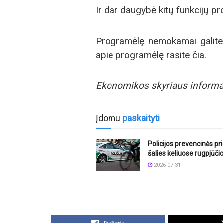
Ir dar daugybė kitų funkcijų p
Programėlę nemokamai galite a
apie programėlę rasite čia.
Ekonomikos skyriaus informa
Įdomu
paskaityti
Policijos prevencinės p
šalies keliuose rugpjūči
2026-07-31