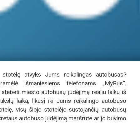
 į stotelę atvyks Jums reikalingas autobusas?
gramėlė išmaniesiems telefonams „MyBus“.
stebėti miesto autobusų judėjimą realiu laiku iš
tikslų laiką, likusį iki Jums reikalingo autobuso
otelę, visų šioje stotelėje sustojančių autobusų
nkretaus autobuso judėjimą maršrute ar jo buvimo