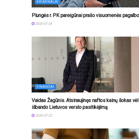
KRIMINALAI
Plungės r. PK pareigūnai prašo visuomenės pagalb
2026-07-24
FINANSAI
Vaidas Žagūnis. Atsinaujinęs naftos kainų šokas vėl
išbando Lietuvos verslo pasitikėjimą
2026-07-22