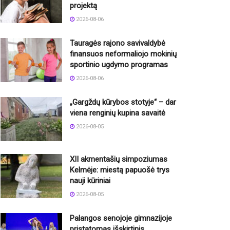
projektą
2026-08-06
Tauragės rajono savivaldybė
finansuos neformaliojo mokinių
sportinio ugdymo programas
2026-08-06
„Gargždų kūrybos stotyje“ – dar
viena renginių kupina savaitė
2026-08-05
XII akmentašių simpoziumas
Kelmėje: miestą papuošė trys
nauji kūriniai
2026-08-05
Palangos senojoje gimnazijoje
pristatomas išskirtinis