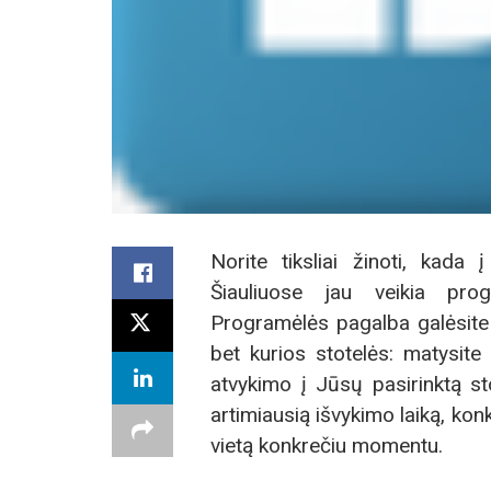
Norite tiksliai žinoti, kada
Šiauliuose jau veikia pro
Programėlės pagalba galėsite 
bet kurios stotelės: matysite 
atvykimo į Jūsų pasirinktą st
artimiausią išvykimo laiką, ko
vietą konkrečiu momentu.