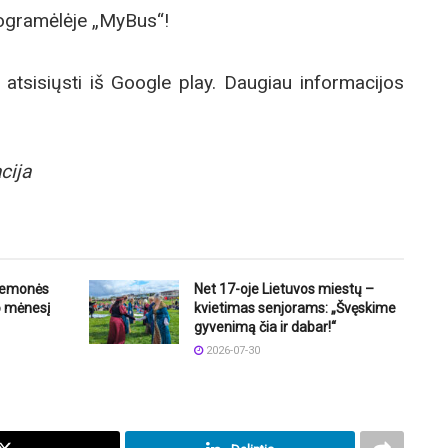
rogramėlėje „MyBus“!
tsisiųsti iš Google play. Daugiau informacijos
cija
riemonės
Net 17-oje Lietuvos miestų –
o mėnesį
kvietimas senjorams: „Švęskime
gyvenimą čia ir dabar!“
2026-07-30