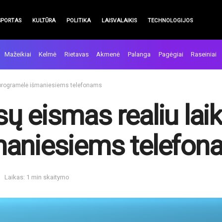
SPORTAS
KULTŪRA
POLITIKA
LAISVALAIKIS
TECHNOLOGIJOS
Mažeikiai
Kelmė
Rietavas
Akmenė
Palanga
Pagėgiai
Raseiniai
 programėlė išmaniesiems telefonams
ų eismas realiu lai
maniesiems telefon
Laikas: 1 min skaitymo