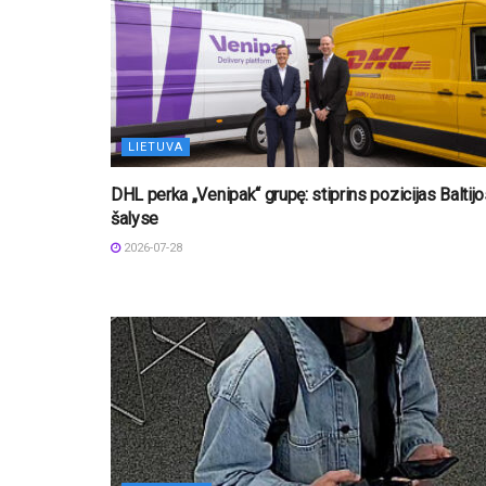
LIETUVA
DHL perka „Venipak“ grupę: stiprins pozicijas Baltij
šalyse
2026-07-28