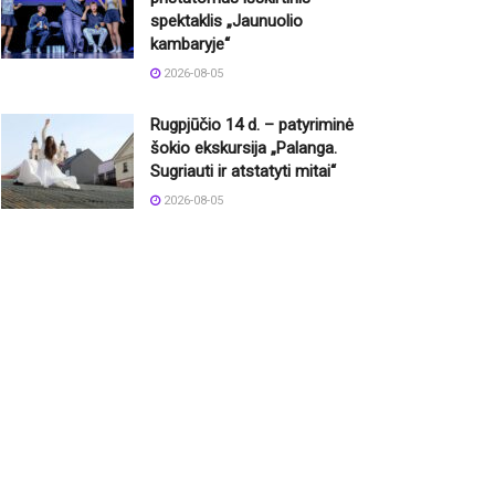
spektaklis „Jaunuolio
kambaryje“
2026-08-05
Rugpjūčio 14 d. – patyriminė
šokio ekskursija „Palanga.
Sugriauti ir atstatyti mitai“
2026-08-05