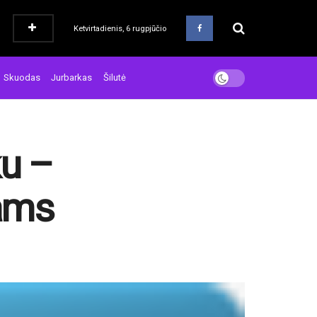
Ketvirtadienis, 6 rugpjūčio
Skuodas
Jurbarkas
Šilutė
ku –
ams