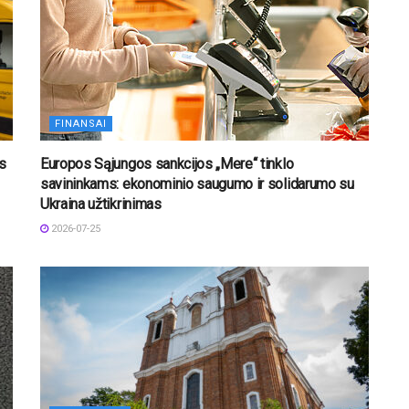
FINANSAI
os
Europos Sąjungos sankcijos „Mere“ tinklo
savininkams: ekonominio saugumo ir solidarumo su
Ukraina užtikrinimas
2026-07-25