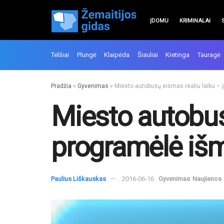
ĮDOMU
KRIMINALAI
Telšiai
Plungė
Klaipėda
Šiauliai
Kretinga
Tauragė
Pradžia
»
Gyvenimas
»
Miesto autobusų eismas realiu laiku –
Miesto autobus
programėlė iš
Paulius Liškauskas
2016-06-16
Gyvenimas
Naujienos