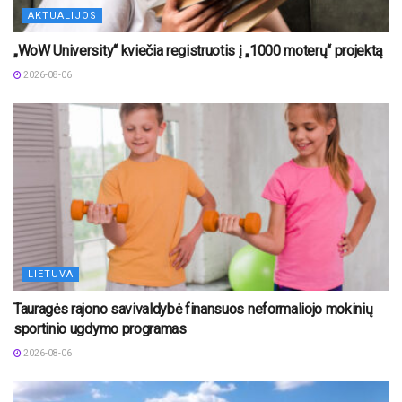
AKTUALIJOS
„WoW University“ kviečia registruotis į „1000 moterų“ projektą
2026-08-06
LIETUVA
Tauragės rajono savivaldybė finansuos neformaliojo mokinių
sportinio ugdymo programas
2026-08-06