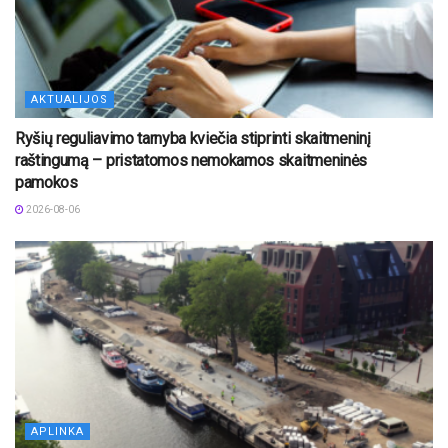
AKTUALIJOS
Ryšių reguliavimo tarnyba kviečia stiprinti skaitmeninį
raštingumą – pristatomos nemokamos skaitmeninės
pamokos
2026-08-06
APLINKA