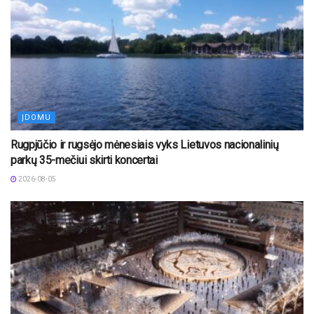
ĮDOMU
Rugpjūčio ir rugsėjo mėnesiais vyks Lietuvos nacionalinių
parkų 35-mečiui skirti koncertai
2026-08-05