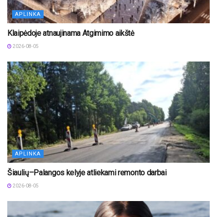
APLINKA
Klaipėdoje atnaujinama Atgimimo aikštė
2026-08-05
APLINKA
Šiaulių–Palangos kelyje atliekami remonto darbai
2026-08-05