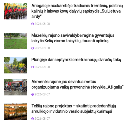
Ariogaloje nuskambėjo tradicinis tremtinių, politinių
kalinių ir laisvės kovų dalyvių sąskrydis „Su Lietuva
širdy“
2026-08-08
Mažeikių rajono savivaldybė ragina gyventojus
laikytis Kelių eismo taisyklių, tausoti aplinką
2026-08-08
Plungėje dar septyni kilometrai naujų dviračių takų
2026-08-08
Akmenės rajone jau devintus metus
organizuojama vaikų prevencinė stovykla „Aš galiu“
2026-08-07
Telšių rajone projektas – skatinti pradedančiųjų
smulkiojo ir vidutinio verslo subjektų kūrimąsi
2026-08-07