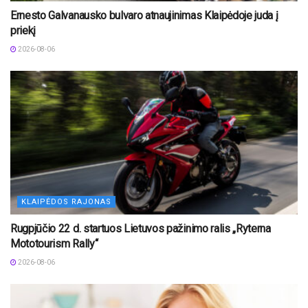
Ernesto Galvanausko bulvaro atnaujinimas Klaipėdoje juda į
priekį
2026-08-06
KLAIPĖDOS RAJONAS
Rugpjūčio 22 d. startuos Lietuvos pažinimo ralis „Ryterna
Mototourism Rally“
2026-08-06