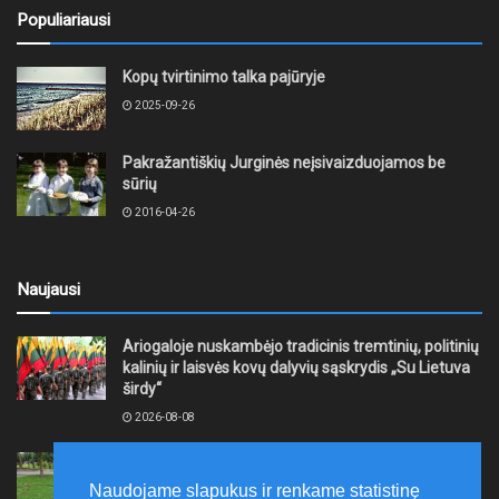
Populiariausi
Kopų tvirtinimo talka pajūryje
2025-09-26
Pakražantiškių Jurginės neįsivaizduojamos be
sūrių
2016-04-26
Naujausi
Ariogaloje nuskambėjo tradicinis tremtinių, politinių
kalinių ir laisvės kovų dalyvių sąskrydis „Su Lietuva
širdy“
2026-08-08
Mažeikių rajono savivaldybė ragina gyventojus
laikytis Kelių eismo taisyklių, tausoti aplinką
Naudojame slapukus ir renkame statistinę