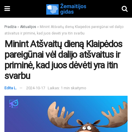
Pradžia
»
Aktualijos
»
Minint Atšvaitų dieną Klaipėdos pareigūnai vėl dalijo
atšvaitus ir priminė, kad juos dėvėti yra itin svarbu
Minint Atšvaitų dieną Klaipėdos
pareigūnai vėl dalijo atšvaitus ir
priminė, kad juos dėvėti yra itin
svarbu
Edita L.
2024-10-17
Laikas: 1 min skaitymo