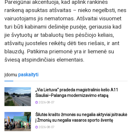
Pareigūnai akcentuoja, kad aplink rankinės
rankeną apsuktas atšvaitas – nieko negelbsti, nes
vairuotojams jis nematomas. Atšvaitai visuomet
turi būti kabinami dešinėje pusėje, geriausia kad
jie švytuotų ar tabaluotų ties pėsčiojo keliais,
atšvaitų juosteles reikėtų dėti ties riešais, ir ant
blauzdų. Patikima priemonė yra ir liemenė su
šviesą atspindinčiais elementais.
Įdomu
paskaityti
„Via Lietuva“ pradeda magistralinio kelio A11
Šiauliai–Palanga modernizavimo etapą
2026-08-07
Šilutės krašto žmonės su negalia aktyviai įsitraukė
į Žmonių su negalia vasaros sporto šventę
2026-08-07