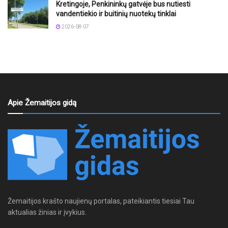
Kretingoje, Penkininkų gatvėje bus nutiesti
vandentiekio ir buitinių nuotekų tinklai
2026-08-07
Apie Žemaitijos gidą
Žemaitijos krašto naujienų portalas, pateikiantis tiesiai Tau
aktualias žinias ir įvykius.