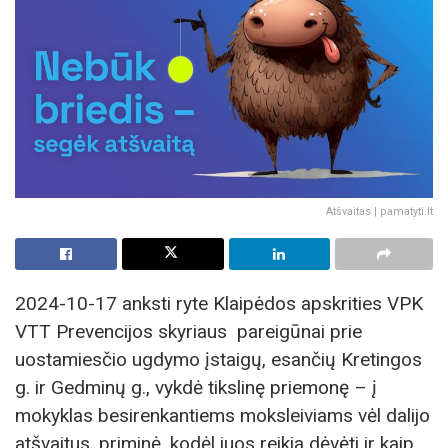
Atšvaitas | pamatyti.lt
2024-10-17 anksti ryte Klaipėdos apskrities VPK
VTT Prevencijos skyriaus pareigūnai prie
uostamiesčio ugdymo įstaigų, esančių Kretingos
g. ir Gedminų g., vykdė tikslinę priemonę – į
mokyklas besirenkantiems moksleiviams vėl dalijo
atšvaitus, priminė, kodėl juos reikia dėvėti ir kaip