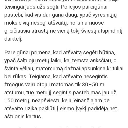
teisingai juos užsisegti. Policijos pareigūnai
pastebi, kad vis dar gana daug, ypač vyresniųjų
moksleivių nesegi atšvaitų, nors namuose
greičiausia atrastų ne vieną tokį šviesą atspindintį
daiktelį.
Pareigūnai primena, kad atšvaitą segėti būtina,
ypač šaltuoju metų laiku, kai temsta anksčiau, o
švinta vėliau, matomumą dažnai apsunkina krituliai
bei rūkas. Teigiama, kad atšvaito nesegintis
žmogus vairuotojui matomas tik 30–50 m.
atstumu, tuo metu jį segintis pastebimas jau už
150 metrų, neapšviestu keliu einančiajam be
atšvaito rizika pakliūti į eismo įvykį padidėja net
aštuonis kartus.