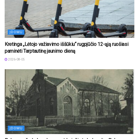
ĮDOMU
Kretinga „Lėtojo važiavimo iššūkiu“ rugpjūčio 12-ąją ruošiasi
paminėti Tarptautinę jaunimo dieną
2026-08-05
ĮDOMU