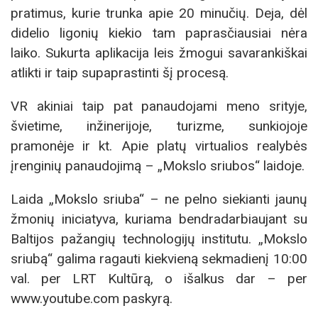
pratimus, kurie trunka apie 20 minučių. Deja, dėl
didelio ligonių kiekio tam paprasčiausiai nėra
laiko. Sukurta aplikacija leis žmogui savarankiškai
atlikti ir taip supaprastinti šį procesą.
VR akiniai taip pat panaudojami meno srityje,
švietime, inžinerijoje, turizme, sunkiojoje
pramonėje ir kt. Apie platų virtualios realybės
įrenginių panaudojimą – „Mokslo sriubos“ laidoje.
Laida „Mokslo sriuba“ – ne pelno siekianti jaunų
žmonių iniciatyva, kuriama bendradarbiaujant su
Baltijos pažangių technologijų institutu. „Mokslo
sriubą“ galima ragauti kiekvieną sekmadienį 10:00
val. per LRT Kultūrą, o išalkus dar – per
www.youtube.com paskyrą.