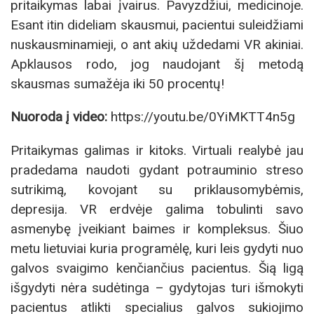
pritaikymas labai įvairus. Pavyzdžiui, medicinoje.
Esant itin dideliam skausmui, pacientui suleidžiami
nuskausminamieji, o ant akių uždedami VR akiniai.
Apklausos rodo, jog naudojant šį metodą
skausmas sumažėja iki 50 procentų!
Nuoroda į video:
https://youtu.be/0YiMKTT4n5g
Pritaikymas galimas ir kitoks. Virtuali realybė jau
pradedama naudoti gydant potrauminio streso
sutrikimą, kovojant su priklausomybėmis,
depresija. VR erdvėje galima tobulinti savo
asmenybę įveikiant baimes ir kompleksus. Šiuo
metu lietuviai kuria programėlę, kuri leis gydyti nuo
galvos svaigimo kenčiančius pacientus. Šią ligą
išgydyti nėra sudėtinga – gydytojas turi išmokyti
pacientus atlikti specialius galvos sukiojimo