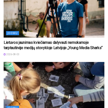
ĮDOMU
Lietuvos jaunimas kviečiamas dalyvauti nemokamoje
tarptautinėje medijų stovykloje Latvijoje „Young Media Sharks“
2026-08-03
ĮDOMU