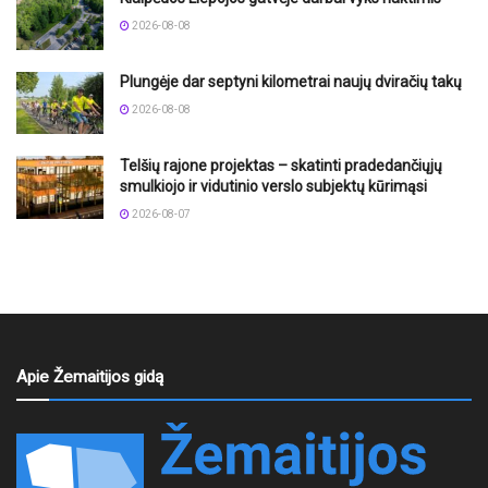
2026-08-08
Plungėje dar septyni kilometrai naujų dviračių takų
2026-08-08
Telšių rajone projektas – skatinti pradedančiųjų
smulkiojo ir vidutinio verslo subjektų kūrimąsi
2026-08-07
Apie Žemaitijos gidą