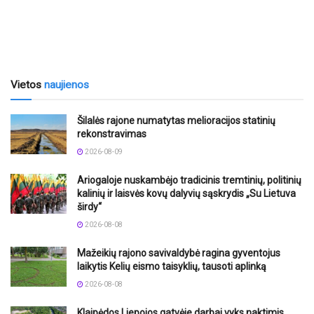
Vietos
naujienos
Šilalės rajone numatytas melioracijos statinių
rekonstravimas
2026-08-09
Ariogaloje nuskambėjo tradicinis tremtinių, politinių
kalinių ir laisvės kovų dalyvių sąskrydis „Su Lietuva
širdy“
2026-08-08
Mažeikių rajono savivaldybė ragina gyventojus
laikytis Kelių eismo taisyklių, tausoti aplinką
2026-08-08
Klaipėdos Liepojos gatvėje darbai vyks naktimis