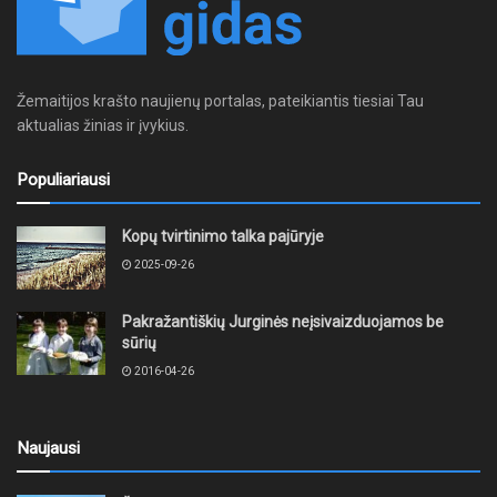
Žemaitijos krašto naujienų portalas, pateikiantis tiesiai Tau
aktualias žinias ir įvykius.
Populiariausi
Kopų tvirtinimo talka pajūryje
2025-09-26
Pakražantiškių Jurginės neįsivaizduojamos be
sūrių
2016-04-26
Naujausi