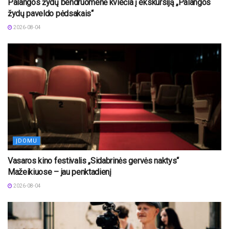
Palangos žydų bendruomenė kviečia į ekskursiją „Palangos
žydų paveldo pėdsakais“
2026-08-04
ĮDOMU
Vasaros kino festivalis „Sidabrinės gervės naktys“
Mažeikiuose – jau penktadienį
2026-08-04