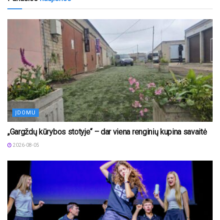
ĮDOMU
„Gargždų kūrybos stotyje“ – dar viena renginių kupina savaitė
2026-08-05