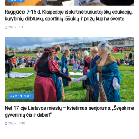
Rugpjūčio 7-15 d. Klaipėdoje išskirtinė buriuotojiškų edukacijų,
kūrybinių dirbtuvių, sportinių iššūkių ir prizų kupina šventė
2026-07-31
GYVENIMAS
Net 17-oje Lietuvos miestų – kvietimas senjorams: „Švęskime
gyvenimą čia ir dabar!“
2026-07-30