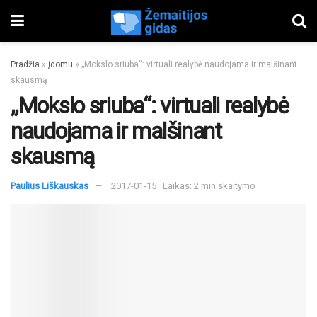
Pradžia
»
Įdomu
»
„Mokslo sriuba“: virtuali realybė naudojama ir malšinant
skausmą
„Mokslo sriuba“: virtuali realybė
naudojama ir malšinant
skausmą
Paulius Liškauskas
2017-01-15
Laikas: 2 min skaitymo