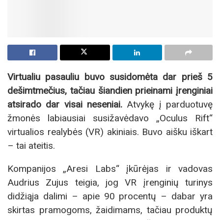
Virtualiu pasauliu buvo susidomėta dar prieš 5
dešimtmečius, tačiau šiandien prieinami įrenginiai
atsirado dar visai neseniai.
Atvykę į parduotuvę
žmonės labiausiai susižavėdavo „Oculus Rift“
virtualios realybės (VR) akiniais. Buvo aišku iškart
– tai ateitis.
Kompanijos „Aresi Labs“ įkūrėjas ir vadovas
Audrius Zujus teigia, jog VR įrenginių turinys
didžiąja dalimi – apie 90 procentų – dabar yra
skirtas pramogoms, žaidimams, tačiau produktų