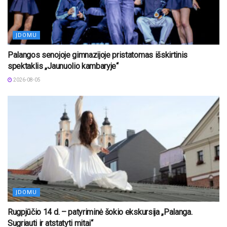
ĮDOMU
Palangos senojoje gimnazijoje pristatomas išskirtinis
spektaklis „Jaunuolio kambaryje“
2026-08-05
ĮDOMU
Rugpjūčio 14 d. – patyriminė šokio ekskursija „Palanga.
Sugriauti ir atstatyti mitai“