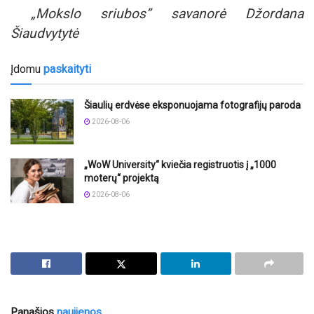
„Mokslo sriubos” savanorė Džordana
Šiaudvytytė
Įdomu
paskaityti
Šiaulių erdvėse eksponuojama fotografijų paroda
2026-08-06
„WoW University“ kviečia registruotis į „1000
moterų“ projektą
2026-08-06
Panašios
naujienos