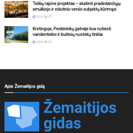
Telšių rajone projektas – skatinti pradedančiųjų
smulkiojo ir vidutinio verslo subjektų kūrimąsi
2026-08-07
Kretingoje, Penkininkų gatvėje bus nutiesti
vandentiekio ir buitinių nuotekų tinklai
2026-08-07
Apie Žemaitijos gidą