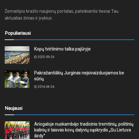
Žemaitijos krašto naujienų portalas, pateikiantis tiesiai Tau
aktualias žinias ir įvykius.
Populiariausi
Kopų tvirtinimo talka pajūryje
2025-09-26
Pakražantiškių Jurginės neįsivaizduojamos be
sūrių
2016-04-26
Naujausi
Ariogaloje nuskambėjo tradicinis tremtinių, politinių
kalinių ir laisvės kovų dalyvių sąskrydis „Su Lietuva
širdy“