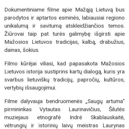
Dokumentiniame filme apie Mažąją Lietuvą bus
parodytos ir aptartos esminės, labiausiai regiono
unikalumą ir savitumą atskleidžiančios temos.
Žiūrovai taip pat turės galimybę išgirsti apie
Mažosios Lietuvos tradicijas, kalbą, drabužius,
dainas, šokius.
Filmo kūrėjai viliasi, kad papasakota Mažosios
Lietuvos istorija sustiprins kartų dialogą, kuris yra
svarbus lietuviškų tradicijų, papročių, kultūros,
vertybių išsaugojimui.
Filme dalyvauja bendruomenės „Saugų artuma“
pirmininkas Vytautas Laurinavičius, Šilutės
muziejaus etnografė Indrė Skablauskaitė,
vėtrungių ir istorinių laivų meistras Laurynas