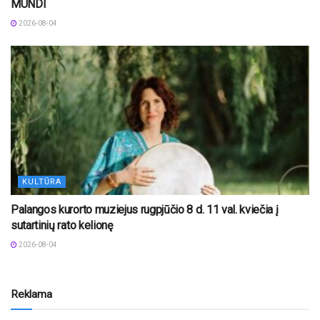
MUNDI
2026-08-04
KULTŪRA
Palangos kurorto muziejus rugpjūčio 8 d. 11 val. kviečia į
sutartinių rato kelionę
2026-08-04
Reklama