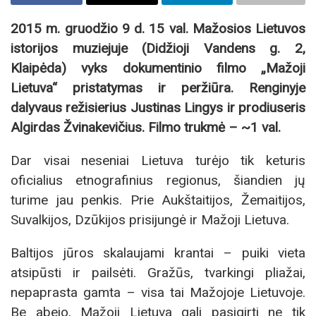
2015 m. gruodžio 9 d. 15 val. Mažosios Lietuvos
istorijos muziejuje (Didžioji Vandens g. 2,
Klaipėda) vyks dokumentinio filmo „Mažoji
Lietuva“ pristatymas ir peržiūra. Renginyje
dalyvaus režisierius Justinas Lingys ir prodiuseris
Algirdas Žvinakevičius. Filmo trukmė – ~1 val.
Dar visai neseniai Lietuva turėjo tik keturis
oficialius etnografinius regionus, šiandien jų
turime jau penkis. Prie Aukštaitijos, Žemaitijos,
Suvalkijos, Dzūkijos prisijungė ir Mažoji Lietuva.
Baltijos jūros skalaujami krantai – puiki vieta
atsipūsti ir pailsėti. Gražūs, tvarkingi pliažai,
nepaprasta gamta – visa tai Mažojoje Lietuvoje.
Be abejo, Mažoji Lietuva gali pasigirti ne tik