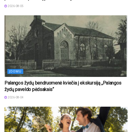
2026-08-05
ĮDOMU
Palangos žydų bendruomenė kviečia į ekskursiją „Palangos
žydų paveldo pėdsakais“
2026-08-04