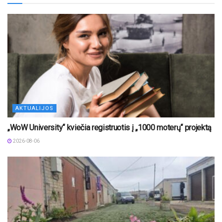
AKTUALIJOS
„WoW University“ kviečia registruotis į „1000 moterų“ projektą
2026-08-06