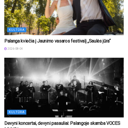
KULTŪRA
Palanga kviečia į Jaunimo vasaros festivalį „Saulės jūra“
2026-08-04
KULTŪRA
Devyni koncertai, devyni pasauliai: Palangoje skamba VOCES