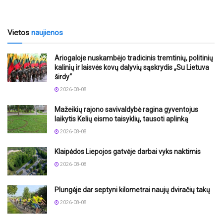
Vietos
naujienos
Ariogaloje nuskambėjo tradicinis tremtinių, politinių
kalinių ir laisvės kovų dalyvių sąskrydis „Su Lietuva
širdy“
2026-08-08
Mažeikių rajono savivaldybė ragina gyventojus
laikytis Kelių eismo taisyklių, tausoti aplinką
2026-08-08
Klaipėdos Liepojos gatvėje darbai vyks naktimis
2026-08-08
Plungėje dar septyni kilometrai naujų dviračių takų
2026-08-08