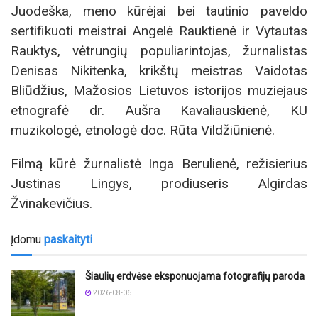
Juodeška, meno kūrėjai bei tautinio paveldo
sertifikuoti meistrai Angelė Rauktienė ir Vytautas
Rauktys, vėtrungių populiarintojas, žurnalistas
Denisas Nikitenka, krikštų meistras Vaidotas
Bliūdžius, Mažosios Lietuvos istorijos muziejaus
etnografė dr. Aušra Kavaliauskienė, KU
muzikologė, etnologė doc. Rūta Vildžiūnienė.
Filmą kūrė žurnalistė Inga Berulienė, režisierius
Justinas Lingys, prodiuseris Algirdas
Žvinakevičius.
Įdomu
paskaityti
Šiaulių erdvėse eksponuojama fotografijų paroda
2026-08-06