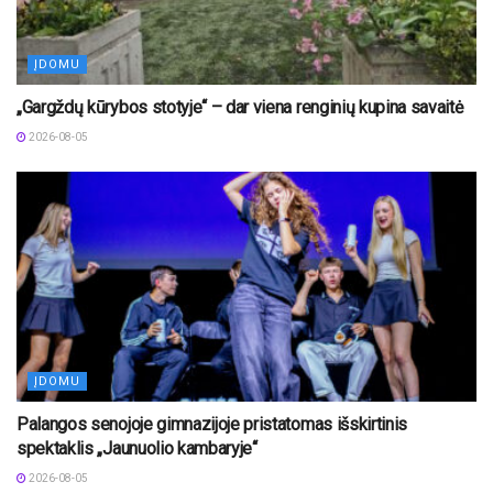
ĮDOMU
„Gargždų kūrybos stotyje“ – dar viena renginių kupina savaitė
2026-08-05
ĮDOMU
Palangos senojoje gimnazijoje pristatomas išskirtinis
spektaklis „Jaunuolio kambaryje“
2026-08-05