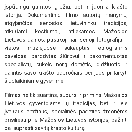
įspūdingu gamtos grožiu, bet ir įdomia krašto
istorija. Dokumentinio filmo autorių manymu,
atgyjančios senosios lietuvininkų tradicijos,
atkuriami kostiumai, atliekamos Mažosios
Lietuvos dainos, pasakojimai, senoji fotografija ir
vietos muziejuose sukauptas etnografinis
paveldas, parodytas žiūrovui ir pakomentuotas
specialistų, sukels norą domėtis, didžiuotis ir
dalintis savo krašto papročiais bei juos pritaikyti
šiuolaikiniame gyvenime.
Filmas ne tik suartins, suburs ir primins Mažosios
Lietuvos gyventojams jų tradicijas, bet ir leis
įvairaus amžiaus, socialinės padėties žmonėms
prisiliesti prie Mažosios Lietuvos istorijos, pažinti
bei suprasti savitą krašto kultūrą.