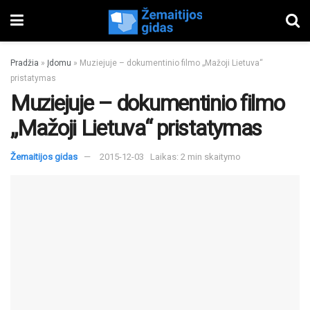
Pradžia
»
Įdomu
»
Muziejuje – dokumentinio filmo „Mažoji Lietuva“
pristatymas
Muziejuje – dokumentinio filmo
„Mažoji Lietuva“ pristatymas
Žemaitijos gidas
2015-12-03
Laikas: 2 min skaitymo