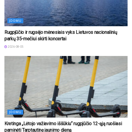
ĮDOMU
Rugpjūčio ir rugsėjo mėnesiais vyks Lietuvos nacionalinių
parkų 35-mečiui skirti koncertai
2026-08-05
ĮDOMU
Kretinga „Lėtojo važiavimo iššūkiu“ rugpjūčio 12-ąją ruošiasi
paminėti Tarptautinę jaunimo dieną