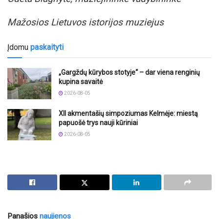
Mažosios Lietuvos istorijos muziejus
Įdomu
paskaityti
„Gargždų kūrybos stotyje“ – dar viena renginių
kupina savaitė
2026-08-05
XII akmentašių simpoziumas Kelmėje: miestą
papuošė trys nauji kūriniai
2026-08-05
Panašios
naujienos