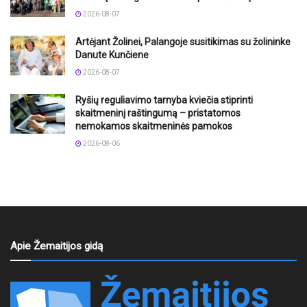
2026-08-07
Artėjant Žolinei, Palangoje susitikimas su žolininke
Danute Kunčiene
2026-08-07
Ryšių reguliavimo tarnyba kviečia stiprinti
skaitmeninį raštingumą – pristatomos
nemokamos skaitmeninės pamokos
2026-08-06
Apie Žemaitijos gidą