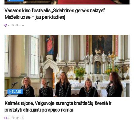
Vasaros kino festivalis „Sidabrinės gervės naktys“
Mažeikiuose – jau penktadienį
2026-08-04
KELMĖ
Kelmės rajone, Vaiguvoje surengta kraštiečių šventė ir
pristatyti atnaujinti parapijos namai
2026-08-04