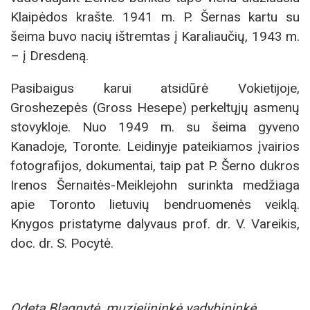
Klaipėdos krašte. 1941 m. P. Šernas kartu su
šeima buvo nacių ištremtas į Karaliaučių, 1943 m.
– į Dresdeną.
Pasibaigus karui atsidūrė Vokietijoje,
Groshezepės (Gross Hesepe) perkeltųjų asmenų
stovykloje. Nuo 1949 m. su šeima gyveno
Kanadoje, Toronte. Leidinyje pateikiamos įvairios
fotografijos, dokumentai, taip pat P. Šerno dukros
Irenos Šernaitės-Meiklejohn surinkta medžiaga
apie Toronto lietuvių bendruomenės veiklą.
Knygos pristatyme dalyvaus prof. dr. V. Vareikis,
doc. dr. S. Pocytė.
Odeta Blagnytė, muziejininkė vadybininkė