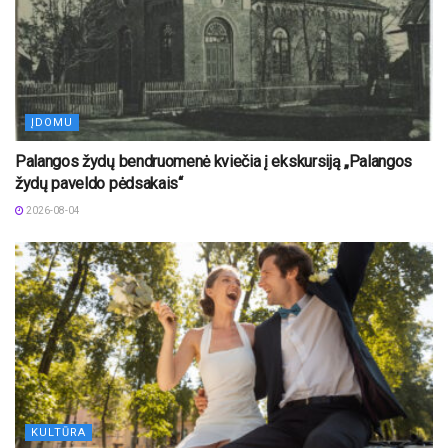
ĮDOMU
Palangos žydų bendruomenė kviečia į ekskursiją „Palangos
žydų paveldo pėdsakais“
2026-08-04
KULTŪRA