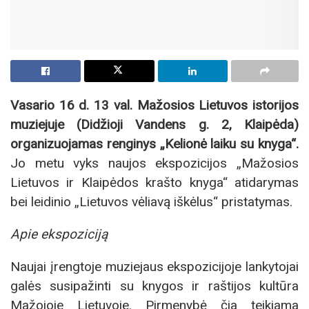
Vasario 16 d. 13 val. Mažosios Lietuvos istorijos
muziejuje (Didžioji Vandens g. 2, Klaipėda)
organizuojamas renginys „Kelionė laiku su knyga“.
Jo metu vyks naujos ekspozicijos „Mažosios
Lietuvos ir Klaipėdos krašto knyga“ atidarymas
bei leidinio „Lietuvos vėliavą iškėlus“ pristatymas.
Apie ekspoziciją
Naujai įrengtoje muziejaus ekspozicijoje lankytojai
galės susipažinti su knygos ir raštijos kultūra
Mažojoje Lietuvoje. Pirmenybė čia teikiama