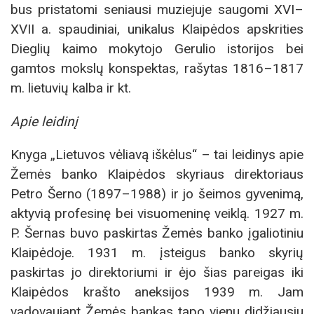
bus pristatomi seniausi muziejuje saugomi XVI–
XVII a. spaudiniai, unikalus Klaipėdos apskrities
Dieglių kaimo mokytojo Gerulio istorijos bei
gamtos mokslų konspektas, rašytas 1816–1817
m. lietuvių kalba ir kt.
Apie leidinį
Knyga „Lietuvos vėliavą iškėlus“ – tai leidinys apie
Žemės banko Klaipėdos skyriaus direktoriaus
Petro Šerno (1897–1988) ir jo šeimos gyvenimą,
aktyvią profesinę bei visuomeninę veiklą. 1927 m.
P. Šernas buvo paskirtas Žemės banko įgaliotiniu
Klaipėdoje. 1931 m. įsteigus banko skyrių
paskirtas jo direktoriumi ir ėjo šias pareigas iki
Klaipėdos krašto aneksijos 1939 m. Jam
vadovaujant Žemės bankas tapo vienu didžiausiu