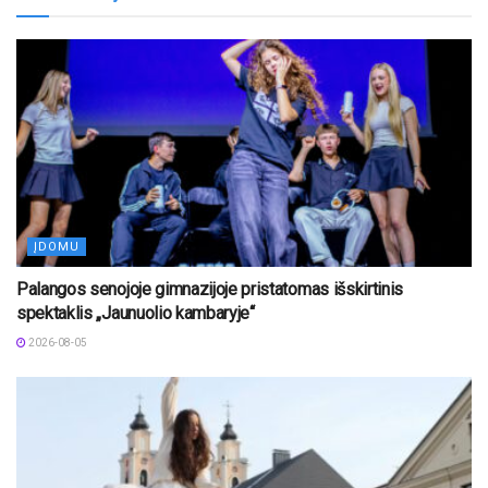
ĮDOMU
Palangos senojoje gimnazijoje pristatomas išskirtinis
spektaklis „Jaunuolio kambaryje“
2026-08-05