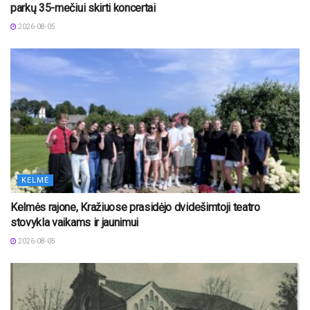
parkų 35-mečiui skirti koncertai
2026-08-05
KELMĖ
Kelmės rajone, Kražiuose prasidėjo dvidešimtoji teatro
stovykla vaikams ir jaunimui
2026-08-05