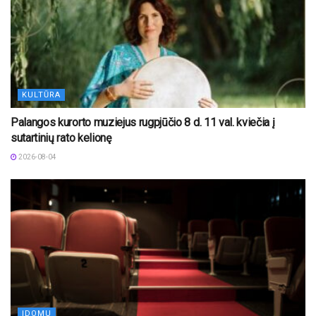
KULTŪRA
Palangos kurorto muziejus rugpjūčio 8 d. 11 val. kviečia į
sutartinių rato kelionę
2026-08-04
ĮDOMU