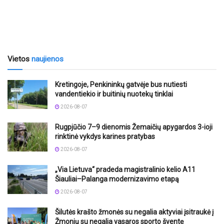
Vietos
naujienos
Kretingoje, Penkininkų gatvėje bus nutiesti
vandentiekio ir buitinių nuotekų tinklai
2026-08-07
Rugpjūčio 7–9 dienomis Žemaičių apygardos 3-ioji
rinktinė vykdys karines pratybas
2026-08-07
„Via Lietuva“ pradeda magistralinio kelio A11
Šiauliai–Palanga modernizavimo etapą
2026-08-07
Šilutės krašto žmonės su negalia aktyviai įsitraukė į
Žmonių su negalia vasaros sporto šventę