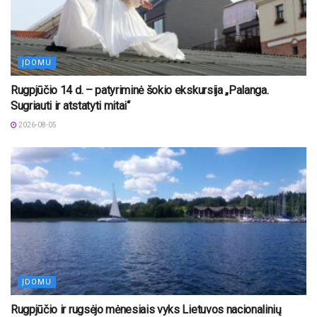
ĮDOMU
Rugpjūčio 14 d. – patyriminė šokio ekskursija „Palanga.
Sugriauti ir atstatyti mitai“
2026-08-05
ĮDOMU
Rugpjūčio ir rugsėjo mėnesiais vyks Lietuvos nacionalinių