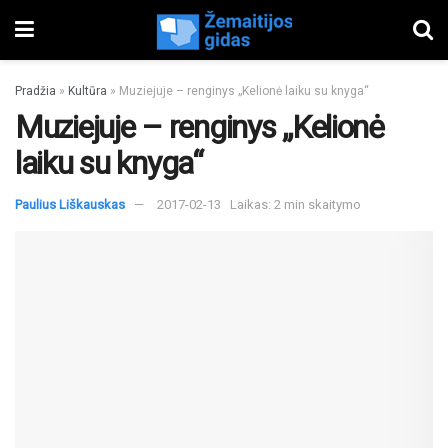
Pradžia
»
Kultūra
»
Muziejuje – renginys „Kelionė laiku su knyga“
Muziejuje – renginys „Kelionė
laiku su knyga“
Paulius Liškauskas
2017-02-13
Laikas: 2 min skaitymo