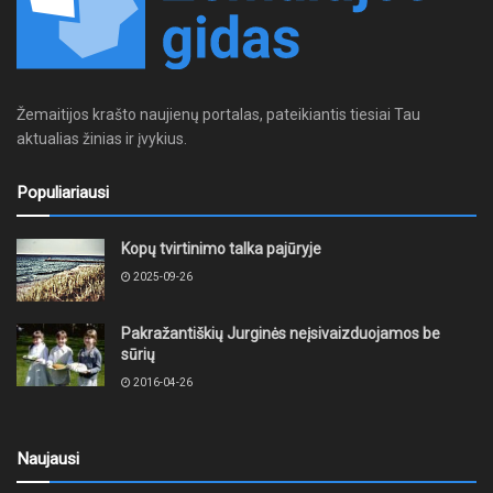
Žemaitijos krašto naujienų portalas, pateikiantis tiesiai Tau
aktualias žinias ir įvykius.
Populiariausi
Kopų tvirtinimo talka pajūryje
2025-09-26
Pakražantiškių Jurginės neįsivaizduojamos be
sūrių
2016-04-26
Naujausi