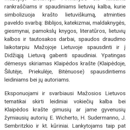
rankraščiams ir spaudiniams lietuvių kalba, kurie
simbolizuoja krašto lietuviškumą, atminties
paveldo svarbą: Biblijos, katekizmai, maldaknygės,
giesmynai, pamokslų knygos, literatūros, lietuvių
kalbos ir tautosakos darbai, spaudos draudimo
laikotarpiu Mažojoje Lietuvoje spausdinti ir į
Didžiąją Lietuvą gabenti spaudiniai. Ypatingas
dėmesys skiriamas Klaipėdos krašte (Klaipėdoje,
Šilutėje, Priekulėje, Bitėnuose) spausdintiems
leidiniams bei jų autoriams.
Eksponuojami ir svarbiausi Mažosios Lietuvos
tematikai skirti leidiniai vokiečių kalba bei
Klaipėdos krašte gimusių ar jame gyvenusių
žymiausių autorių E. Wicherto, H. Sudermanno, J.
Sembritzkio ir kt. kūriniai. Lankytojams taip pat