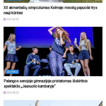
XII akmentašių simpoziumas Kelmėje: miestą papuošė trys
nauji kūriniai
2026-08-05
ĮDOMU
Palangos senojoje gimnazijoje pristatomas išskirtinis
spektaklis „Jaunuolio kambaryje“
2026-08-05