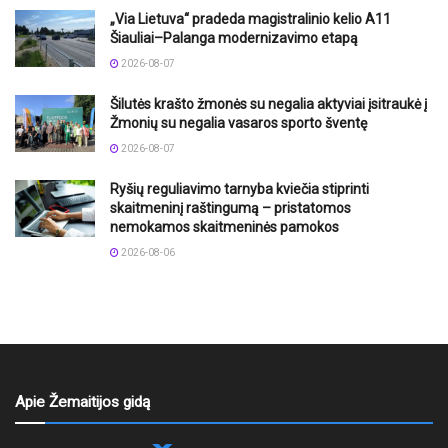
„Via Lietuva“ pradeda magistralinio kelio A11
Šiauliai–Palanga modernizavimo etapą
2026-08-07
Šilutės krašto žmonės su negalia aktyviai įsitraukė į
Žmonių su negalia vasaros sporto šventę
2026-08-07
Ryšių reguliavimo tarnyba kviečia stiprinti
skaitmeninį raštingumą – pristatomos
nemokamos skaitmeninės pamokos
2026-08-06
Apie Žemaitijos gidą