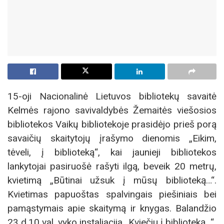
15-oji Nacionalinė Lietuvos bibliotekų savaitė
Kelmės rajono savivaldybės Žemaitės viešosios
bibliotekos Vaikų bibliotekoje prasidėjo prieš porą
savaičių skaitytojų įrašymo dienomis „Eikim,
tėveli, į biblioteką“, kai jaunieji bibliotekos
lankytojai pasiruošė rašyti ilgą, beveik 20 metrų,
kvietimą „Būtinai užsuk į mūsų biblioteką…“.
Kvietimas papuoštas spalvingais piešiniais bei
pamąstymais apie skaitymą ir knygas. Balandžio
23 d.10 val. vyko instaliacija „Kviečiu į biblioteką…“.