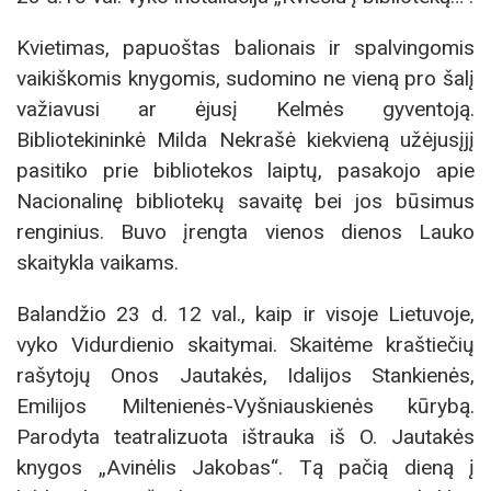
Kvietimas, papuoštas balionais ir spalvingomis
vaikiškomis knygomis, sudomino ne vieną pro šalį
važiavusi ar ėjusį Kelmės gyventoją.
Bibliotekininkė Milda Nekrašė kiekvieną užėjusįjį
pasitiko prie bibliotekos laiptų, pasakojo apie
Nacionalinę bibliotekų savaitę bei jos būsimus
renginius. Buvo įrengta vienos dienos Lauko
skaitykla vaikams.
Balandžio 23 d. 12 val., kaip ir visoje Lietuvoje,
vyko Vidurdienio skaitymai. Skaitėme kraštiečių
rašytojų Onos Jautakės, Idalijos Stankienės,
Emilijos Miltenienės-Vyšniauskienės kūrybą.
Parodyta teatralizuota ištrauka iš O. Jautakės
knygos „Avinėlis Jakobas“. Tą pačią dieną į