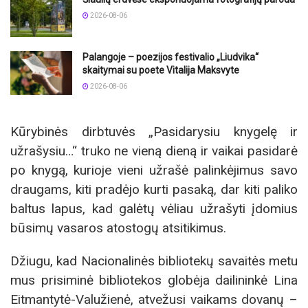
2026-08-06
Palangoje – poezijos festivalio „Liudvika“
skaitymai su poete Vitalija Maksvyte
2026-08-06
Kūrybinės dirbtuvės „Pasidarysiu knygelę ir
užrašysiu…“ truko ne vieną dieną ir vaikai pasidarė
po knygą, kurioje vieni užrašė palinkėjimus savo
draugams, kiti pradėjo kurti pasaką, dar kiti paliko
baltus lapus, kad galėtų vėliau užrašyti įdomius
būsimų vasaros atostogų atsitikimus.
Džiugu, kad Nacionalinės bibliotekų savaitės metu
mus prisiminė bibliotekos globėja dailininkė Lina
Eitmantytė-Valužienė, atvežusi vaikams dovanų –