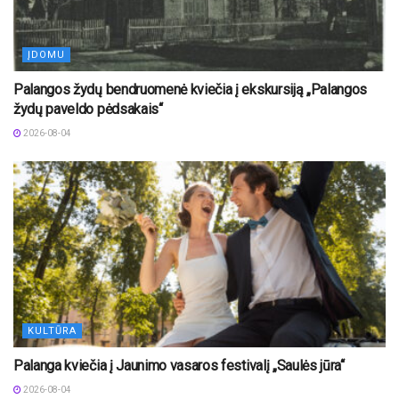
ĮDOMU
Palangos žydų bendruomenė kviečia į ekskursiją „Palangos
žydų paveldo pėdsakais“
2026-08-04
KULTŪRA
Palanga kviečia į Jaunimo vasaros festivalį „Saulės jūra“
2026-08-04