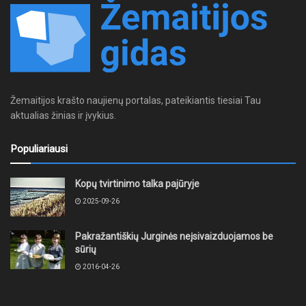
Žemaitijos krašto naujienų portalas, pateikiantis tiesiai Tau
aktualias žinias ir įvykius.
Populiariausi
Kopų tvirtinimo talka pajūryje
2025-09-26
Pakražantiškių Jurginės neįsivaizduojamos be
sūrių
2016-04-26