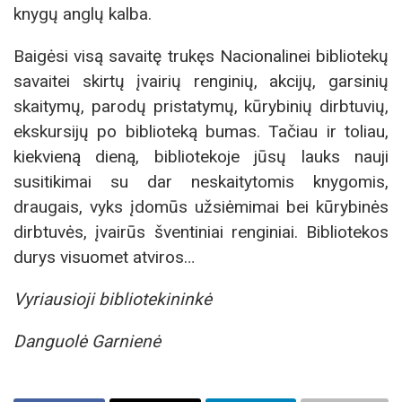
knygų anglų kalba.
Baigėsi visą savaitę trukęs Nacionalinei bibliotekų
savaitei skirtų įvairių renginių, akcijų, garsinių
skaitymų, parodų pristatymų, kūrybinių dirbtuvių,
ekskursijų po biblioteką bumas. Tačiau ir toliau,
kiekvieną dieną, bibliotekoje jūsų lauks nauji
susitikimai su dar neskaitytomis knygomis,
draugais, vyks įdomūs užsiėmimai bei kūrybinės
dirbtuvės, įvairūs šventiniai renginiai. Bibliotekos
durys visuomet atviros…
Vyriausioji bibliotekininkė
Danguolė Garnienė