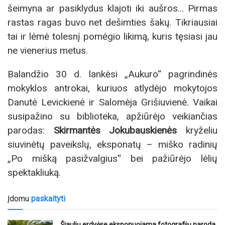
šeimyna ar pasiklydus klajoti iki aušros… Pirmas
rastas ragas buvo net dešimties šakų. Tikriausiai
tai ir lėmė tolesnį pomėgio likimą, kuris tęsiasi jau
ne vienerius metus.
Balandžio 30 d. lankėsi „Aukuro“ pagrindinės
mokyklos antrokai, kuriuos atlydėjo mokytojos
Danutė Levickienė ir Salomėja Grišiuvienė. Vaikai
susipažino su biblioteka, apžiūrėjo veikiančias
parodas:
Skirmantės Jokubauskienės
kryželiu
siuvinėtų paveikslų, eksponatų – miško radinių
„Po mišką pasižvalgius“ bei pažiūrėjo lėlių
spektakliuką.
Įdomu
paskaityti
Šiaulių erdvėse eksponuojama fotografijų paroda