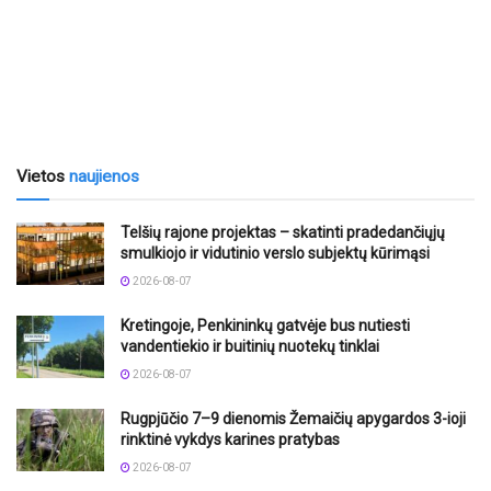
Vietos
naujienos
Telšių rajone projektas – skatinti pradedančiųjų
smulkiojo ir vidutinio verslo subjektų kūrimąsi
2026-08-07
Kretingoje, Penkininkų gatvėje bus nutiesti
vandentiekio ir buitinių nuotekų tinklai
2026-08-07
Rugpjūčio 7–9 dienomis Žemaičių apygardos 3-ioji
rinktinė vykdys karines pratybas
2026-08-07