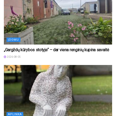
ĮDOMU
„Gargždų kūrybos stotyje“ – dar viena renginių kupina savaitė
2026-08-05
APLINKA