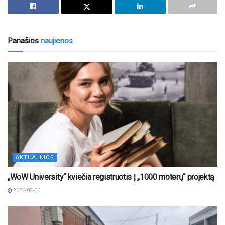
Panašios
naujienos
AKTUALIJOS
„WoW University“ kviečia registruotis į „1000 moterų“ projektą
2026-08-06