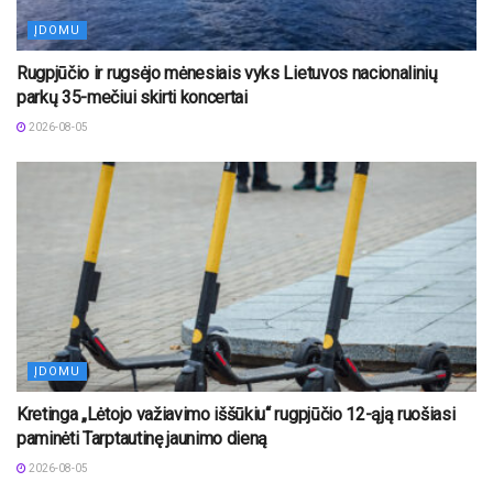
ĮDOMU
Rugpjūčio ir rugsėjo mėnesiais vyks Lietuvos nacionalinių
parkų 35-mečiui skirti koncertai
2026-08-05
ĮDOMU
Kretinga „Lėtojo važiavimo iššūkiu“ rugpjūčio 12-ąją ruošiasi
paminėti Tarptautinę jaunimo dieną
2026-08-05