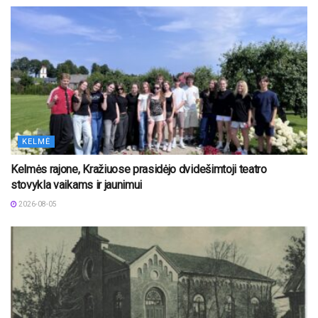
KELMĖ
Kelmės rajone, Kražiuose prasidėjo dvidešimtoji teatro
stovykla vaikams ir jaunimui
2026-08-05