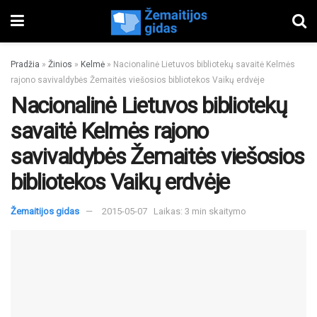
Pradžia
»
Žinios
»
Kelmė
»
Nacionalinė Lietuvos bibliotekų savaitė Kelmės
rajono savivaldybės Žemaitės viešosios bibliotekos Vaikų erdvėje
Nacionalinė Lietuvos bibliotekų
savaitė Kelmės rajono
savivaldybės Žemaitės viešosios
bibliotekos Vaikų erdvėje
Žemaitijos gidas
2015-05-07
Laikas: 3 min skaitymo