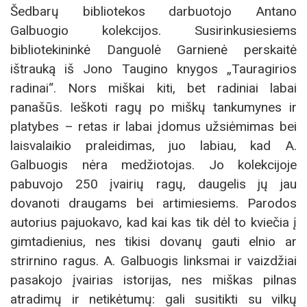
Šedbarų bibliotekos darbuotojo Antano
Galbuogio kolekcijos. Susirinkusiesiems
bibliotekininkė Danguolė Garnienė perskaitė
ištrauką iš Jono Taugino knygos „Tauragirios
radinai“. Nors miškai kiti, bet radiniai labai
panašūs. Ieškoti ragų po miškų tankumynes ir
platybes – retas ir labai įdomus užsiėmimas bei
laisvalaikio praleidimas, juo labiau, kad A.
Galbuogis nėra medžiotojas. Jo kolekcijoje
pabuvojo 250 įvairių ragų, daugelis jų jau
dovanoti draugams bei artimiesiems. Parodos
autorius pajuokavo, kad kai kas tik dėl to kviečia į
gimtadienius, nes tikisi dovanų gauti elnio ar
strirnino ragus. A. Galbuogis linksmai ir vaizdžiai
pasakojo įvairias istorijas, nes miškas pilnas
atradimų ir netikėtumų: gali susitikti su vilkų