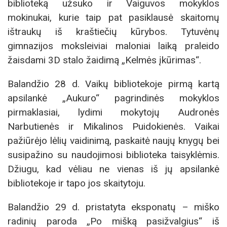
biblioteką užsuko ir Vaiguvos mokyklos
mokinukai, kurie taip pat pasiklausė skaitomų
ištraukų iš kraštiečių kūrybos. Tytuvėnų
gimnazijos moksleiviai maloniai laiką praleido
žaisdami 3D stalo žaidimą „Kelmės įkūrimas“.
Balandžio 28 d. Vaikų bibliotekoje pirmą kartą
apsilankė „Aukuro“ pagrindinės mokyklos
pirmaklasiai, lydimi mokytojų Audronės
Narbutienės ir Mikalinos Puidokienės. Vaikai
pažiūrėjo lėlių vaidinimą, paskaitė naujų knygų bei
susipažino su naudojimosi biblioteka taisyklėmis.
Džiugu, kad vėliau ne vienas iš jų apsilankė
bibliotekoje ir tapo jos skaitytoju.
Balandžio 29 d. pristatyta eksponatų – miško
radinių paroda „Po mišką pasižvalgius“ iš