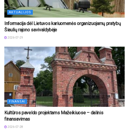
AKTUALIJOS
Informacija dėl Lietuvos kariuomenės organizuojamų pratybų
Šiaulių rajono savivaldybėje
2026-07-29
FINANSAI
Kultūros paveldo projektams Mažeikiuose – dalinis
finansavimas
2026-07-28