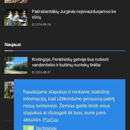
Pakražantiškių Jurginės neįsivaizduojamos be
sūrių
2016-04-26
Naujausi
Kretingoje, Penkininkų gatvėje bus nutiesti
vandentiekio ir buitinių nuotekų tinklai
2026-08-07
Rugpjūčio 7–9 dienomis Žemaičių apygardos 3-ioji
rinktinė vykdys karines pratybas
Naudojame slapukus ir renkame statistinę
2026-08-07
informaciją, kad užtikrintume geriausią patirtį
mūsų svetainėje. Žemiau galite leisti visus
slapukus ar išsaugoti tik tuos, kurie jums
aktualūs.
Plačiau
Techniniai
Techniniai