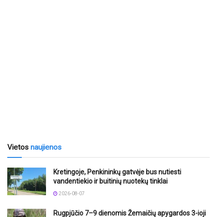
Vietos
naujienos
Kretingoje, Penkininkų gatvėje bus nutiesti
vandentiekio ir buitinių nuotekų tinklai
2026-08-07
Rugpjūčio 7–9 dienomis Žemaičių apygardos 3-ioji