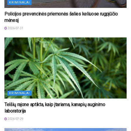
KRIMINALAI
Policijos prevencinės priemonės šalies keliuose rugpjūčio
mėnesį
2026-07-31
KRIMINALAI
Telšių rajone aptikta, kaip įtariama, kanapių auginimo
laboratorija
2026-07-29