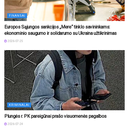
FINANSAI
Europos Sąjungos sankcijos „Mere“ tinklo savininkams:
ekonominio saugumo ir solidarumo su Ukraina užtikrinimas
2026-07-25
KRIMINALAI
Plungės r. PK pareigūnai prašo visuomenės pagalbos
2026-07-24