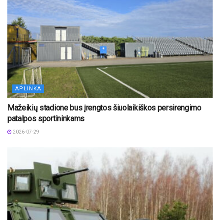
APLINKA
Mažeikių stadione bus įrengtos šiuolaikiškos persirengimo
patalpos sportininkams
2026-07-29