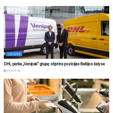
LIETUVA
DHL perka „Venipak“ grupę: stiprins pozicijas Baltijos šalyse
2026-07-28