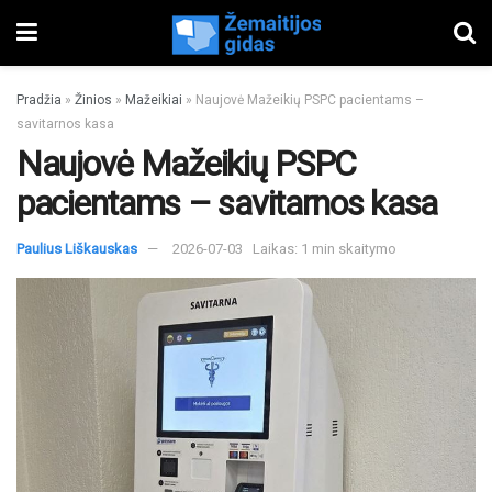
Pradžia
»
Žinios
»
Mažeikiai
»
Naujovė Mažeikių PSPC pacientams –
savitarnos kasa
Naujovė Mažeikių PSPC
pacientams – savitarnos kasa
Paulius Liškauskas
2026-07-03
Laikas: 1 min skaitymo