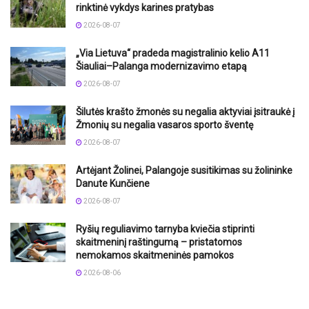
rinktinė vykdys karines pratybas
2026-08-07
„Via Lietuva“ pradeda magistralinio kelio A11
Šiauliai–Palanga modernizavimo etapą
2026-08-07
Šilutės krašto žmonės su negalia aktyviai įsitraukė į
Žmonių su negalia vasaros sporto šventę
2026-08-07
Artėjant Žolinei, Palangoje susitikimas su žolininke
Danute Kunčiene
2026-08-07
Ryšių reguliavimo tarnyba kviečia stiprinti
skaitmeninį raštingumą – pristatomos
nemokamos skaitmeninės pamokos
2026-08-06