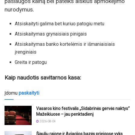
paslaugos kainą bei pateiks aiškius apmokėjimo
nurodymus.
Atsiskaityti galima bet kuriuo patogiu metu
Atsiskaitymas grynaisiais pinigais
Atsiskaitymas banko kortelėmis ir išmaniaisiais
įrenginiais
Greita ir patogu
Kaip naudotis savitarnos kasa:
Įdomu
paskaityti
Vasaros kino festivalis „Sidabrinės gervės naktys“
Mažeikiuose – jau penktadienį
2026-08-04
Šiaulių rajone ir Aviacijos bazės prieigose vyks