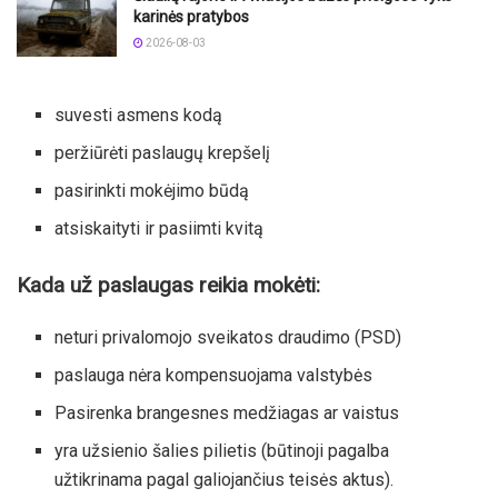
karinės pratybos
2026-08-03
suvesti asmens kodą
peržiūrėti paslaugų krepšelį
pasirinkti mokėjimo būdą
atsiskaityti ir pasiimti kvitą
Kada už paslaugas reikia mokėti:
neturi privalomojo sveikatos draudimo (PSD)
paslauga nėra kompensuojama valstybės
Pasirenka brangesnes medžiagas ar vaistus
yra užsienio šalies pilietis (būtinoji pagalba
užtikrinama pagal galiojančius teisės aktus).