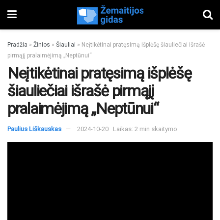
Pradžia
»
Žinios
»
Šiauliai
»
Neįtikėtinai pratęsimą išplėšę šiauliečiai išrašė
pirmąjį pralaimėjimą „Neptūnui“
Neįtikėtinai pratęsimą išplėšę
šiauliečiai išrašė pirmąjį
pralaimėjimą „Neptūnui“
Paulius Liškauskas
2024-10-20
Laikas: 2 min skaitymo