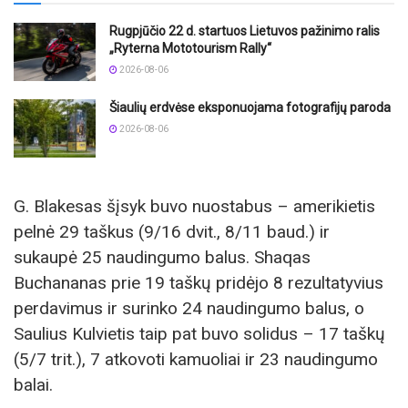
Rugpjūčio 22 d. startuos Lietuvos pažinimo ralis
„Ryterna Mototourism Rally“
2026-08-06
Šiaulių erdvėse eksponuojama fotografijų paroda
2026-08-06
G. Blakesas šįsyk buvo nuostabus – amerikietis
pelnė 29 taškus (9/16 dvit., 8/11 baud.) ir
sukaupė 25 naudingumo balus. Shaqas
Buchananas prie 19 taškų pridėjo 8 rezultatyvius
perdavimus ir surinko 24 naudingumo balus, o
Saulius Kulvietis taip pat buvo solidus – 17 taškų
(5/7 trit.), 7 atkovoti kamuoliai ir 23 naudingumo
balai.