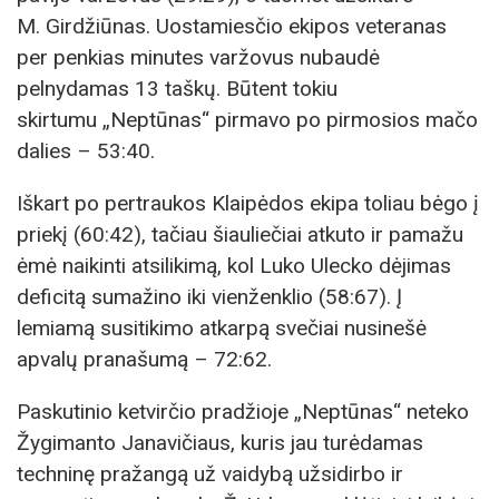
M. Girdžiūnas. Uostamiesčio ekipos veteranas
per penkias minutes varžovus nubaudė
pelnydamas 13 taškų. Būtent tokiu
skirtumu „Neptūnas“ pirmavo po pirmosios mačo
dalies – 53:40.
Iškart po pertraukos Klaipėdos ekipa toliau bėgo į
priekį (60:42), tačiau šiauliečiai atkuto ir pamažu
ėmė naikinti atsilikimą, kol Luko Ulecko dėjimas
deficitą sumažino iki vienženklio (58:67). Į
lemiamą susitikimo atkarpą svečiai nusinešė
apvalų pranašumą – 72:62.
Paskutinio ketvirčio pradžioje „Neptūnas“ neteko
Žygimanto Janavičiaus, kuris jau turėdamas
techninę pražangą už vaidybą užsidirbo ir