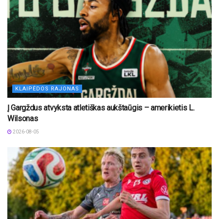
KLAIPĖDOS RAJONAS
Į Gargždus atvyksta atletiškas aukštaūgis – amerikietis L.
Wilsonas
2026-08-05