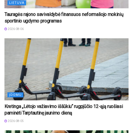
LIETUVA
Tauragės rajono savivaldybė finansuos neformaliojo mokinių
sportinio ugdymo programas
2026-08-06
ĮDOMU
Kretinga „Lėtojo važiavimo iššūkiu“ rugpjūčio 12-ąją ruošiasi
paminėti Tarptautinę jaunimo dieną
2026-08-05