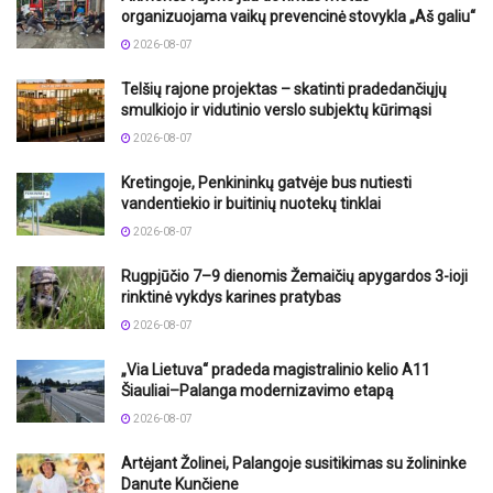
organizuojama vaikų prevencinė stovykla „Aš galiu“
2026-08-07
Telšių rajone projektas – skatinti pradedančiųjų
smulkiojo ir vidutinio verslo subjektų kūrimąsi
2026-08-07
Kretingoje, Penkininkų gatvėje bus nutiesti
vandentiekio ir buitinių nuotekų tinklai
2026-08-07
Rugpjūčio 7–9 dienomis Žemaičių apygardos 3-ioji
rinktinė vykdys karines pratybas
2026-08-07
„Via Lietuva“ pradeda magistralinio kelio A11
Šiauliai–Palanga modernizavimo etapą
2026-08-07
Artėjant Žolinei, Palangoje susitikimas su žolininke
Danute Kunčiene