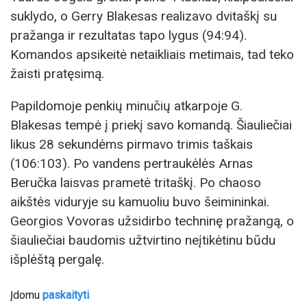
suklydo, o Gerry Blakesas realizavo dvitaškį su
pražanga ir rezultatas tapo lygus (94:94).
Komandos apsikeitė netaikliais metimais, tad teko
žaisti pratęsimą.
Papildomoje penkių minučių atkarpoje G.
Blakesas tempė į priekį savo komandą. Šiauliečiai
likus 28 sekundėms pirmavo trimis taškais
(106:103). Po vandens pertraukėlės Arnas
Beručka laisvas prametė tritaškį. Po chaoso
aikštės viduryje su kamuoliu buvo šeimininkai.
Georgios Vovoras užsidirbo techninę pražangą, o
šiauliečiai baudomis užtvirtino neįtikėtinu būdu
išplėštą pergalę.
Įdomu
paskaityti