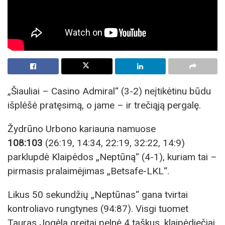
„Šiauliai – Casino Admiral“ (3-2) neįtikėtinu būdu
išplėšė pratęsimą, o jame – ir trečiąją pergalę.
Žydrūno Urbono kariauna namuose
108:103
(26:19, 14:34, 22:19, 32:22, 14:9)
parklupdė Klaipėdos „Neptūną“ (4-1), kuriam tai –
pirmasis pralaimėjimas „Betsafe-LKL“.
Likus 50 sekundžių „Neptūnas“ gana tvirtai
kontroliavo rungtynes (94:87). Visgi tuomet
Tauras Jogėla greitai pelnė 4 taškus, klaipėdiečiai