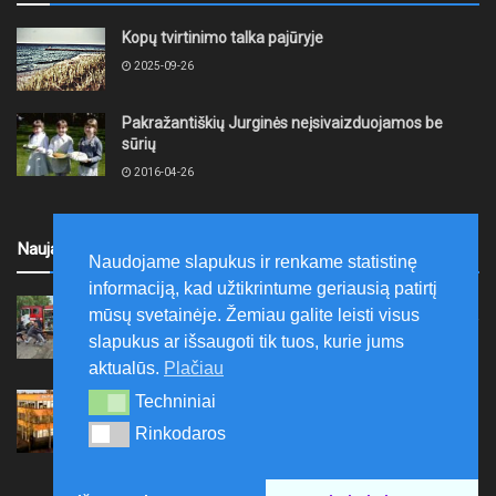
Kopų tvirtinimo talka pajūryje
2025-09-26
Pakražantiškių Jurginės neįsivaizduojamos be
sūrių
2016-04-26
Naujausi
Naudojame slapukus ir renkame statistinę
informaciją, kad užtikrintume geriausią patirtį
Akmenės rajone jau devintus metus
mūsų svetainėje. Žemiau galite leisti visus
organizuojama vaikų prevencinė stovykla „Aš galiu“
slapukus ar išsaugoti tik tuos, kurie jums
2026-08-07
aktualūs.
Plačiau
Telšių rajone projektas – skatinti pradedančiųjų
Techniniai
Techniniai
smulkiojo ir vidutinio verslo subjektų kūrimąsi
Rinkodaros
Rinkodaros
2026-08-07