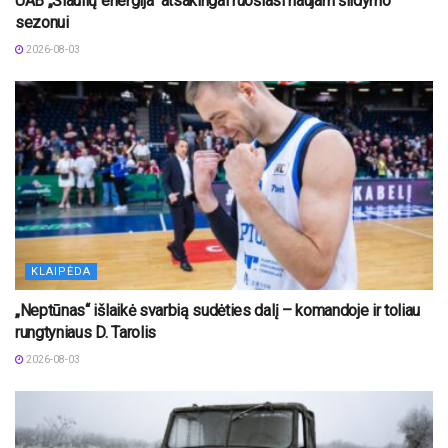
UAB „Šiaulių energija“ atsakingai ruošiasi naujam šildymo
sezonui
2026-08-03
KLAIPĖDA
„Neptūnas“ išlaikė svarbią sudėties dalį – komandoje ir toliau
rungtyniaus D. Tarolis
2026-08-03