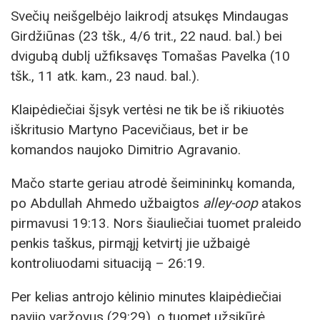
Svečių neišgelbėjo laikrodį atsukęs Mindaugas
Girdžiūnas (23 tšk., 4/6 trit., 22 naud. bal.) bei
dvigubą dublį užfiksavęs Tomašas Pavelka (10
tšk., 11 atk. kam., 23 naud. bal.).
Klaipėdiečiai šįsyk vertėsi ne tik be iš rikiuotės
iškritusio Martyno Pacevičiaus, bet ir be
komandos naujoko Dimitrio Agravanio.
Mačo starte geriau atrodė šeimininkų komanda,
po Abdullah Ahmedo užbaigtos
alley-oop
atakos
pirmavusi 19:13. Nors šiauliečiai tuomet praleido
penkis taškus, pirmąjį ketvirtį jie užbaigė
kontroliuodami situaciją – 26:19.
Per kelias antrojo kėlinio minutes klaipėdiečiai
pavijo varžovus (29:29), o tuomet užsikūrė