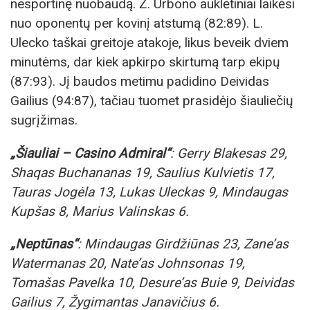
nesportinę nuobaudą. Ž. Urbono auklėtiniai laikėsi
nuo oponentų per kovinį atstumą (82:89). L.
Ulecko taškai greitoje atakoje, likus beveik dviem
minutėms, dar kiek apkirpo skirtumą tarp ekipų
(87:93). Jį baudos metimu padidino Deividas
Gailius (94:87), tačiau tuomet prasidėjo šiauliečių
sugrįžimas.
„Šiauliai – Casino Admiral“
: Gerry Blakesas 29,
Shaqas Buchananas 19, Saulius Kulvietis 17,
Tauras Jogėla 13, Lukas Uleckas 9, Mindaugas
Kupšas 8, Marius Valinskas 6.
„Neptūnas“
: Mindaugas Girdžiūnas 23, Zane’as
Watermanas 20, Nate’as Johnsonas 19,
Tomašas Pavelka 10, Desure’as Buie 9, Deividas
Gailius 7, Žygimantas Janavičius 6.