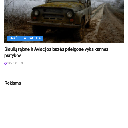
KRAŠTO APSAUGA
Šiaulių rajone ir Aviacijos bazės prieigose vyks karinės
pratybos
2026-08-03
Reklama