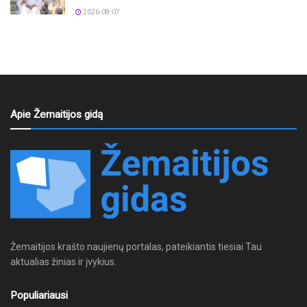
2026-08-07
Apie Žemaitijos gidą
Žemaitijos krašto naujienų portalas, pateikiantis tiesiai Tau
aktualias žinias ir įvykius.
Populiariausi