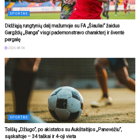
SPORTAS
Didžiąją rungtynių dalį mažumoje su FA „Šiauliai“ žaidus
Gargždų „Banga“ visgi pademonstravo charakterį ir šventė
pergalę
2026-08-04
SPORTAS
Telšių „Džiugo“, po akistatos su Aukštaitijos „Panevėžiu“,
sąskaitoje – 34 taškai ir 4-oji vieta