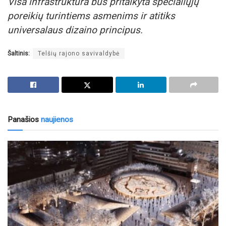
Visa infrastruktūra bus pritaikyta specialiųjų
poreikių turintiems asmenims ir atitiks
universalaus dizaino principus.
Šaltinis:
Telšių rajono savivaldybė
Panašios
naujienos