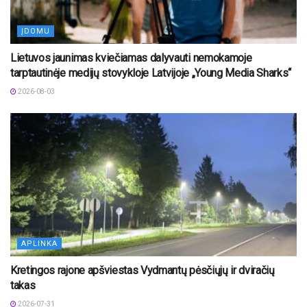
ĮDOMU
Lietuvos jaunimas kviečiamas dalyvauti nemokamoje
tarptautinėje medijų stovykloje Latvijoje „Young Media Sharks“
2026-08-03
APLINKA
Kretingos rajone apšviestas Vydmantų pėsčiųjų ir dviračių
takas
2026-07-31