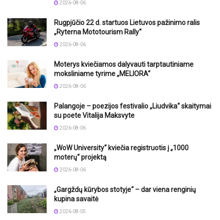
2026-08-06
Rugpjūčio 22 d. startuos Lietuvos pažinimo ralis
„Ryterna Mototourism Rally“
2026-08-06
Moterys kviečiamos dalyvauti tarptautiniame
moksliniame tyrime „MELIORA“
2026-08-06
Palangoje – poezijos festivalio „Liudvika“ skaitymai
su poete Vitalija Maksvyte
2026-08-06
„WoW University“ kviečia registruotis į „1000
moterų“ projektą
2026-08-06
„Gargždų kūrybos stotyje“ – dar viena renginių
kupina savaitė
2026-08-05