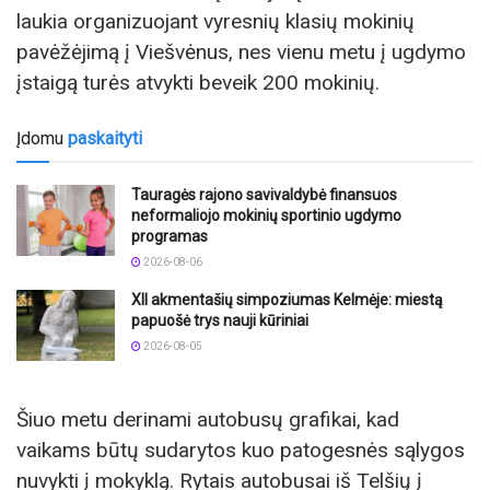
laukia organizuojant vyresnių klasių mokinių
pavėžėjimą į Viešvėnus, nes vienu metu į ugdymo
įstaigą turės atvykti beveik 200 mokinių.
Įdomu
paskaityti
Tauragės rajono savivaldybė finansuos
neformaliojo mokinių sportinio ugdymo
programas
2026-08-06
XII akmentašių simpoziumas Kelmėje: miestą
papuošė trys nauji kūriniai
2026-08-05
Šiuo metu derinami autobusų grafikai, kad
vaikams būtų sudarytos kuo patogesnės sąlygos
nuvykti į mokyklą. Rytais autobusai iš Telšių į