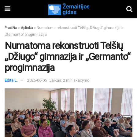
Pradžia
»
Aplinka
»
Numatoma rekonstruoti Telšių „Džiugo“ gimnazija ir
„Germanto“ progimnazija
Numatoma rekonstruoti Telšių
„Džiugo“ gimnazija ir „Germanto“
progimnazija
Edita L.
2026-06-05
Laikas: 2 min skaitymo