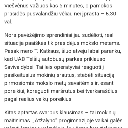
Viešvėnus važiuos kas 5 minutes, o pamokos
prasidės pusvalandžiu vėliau nei įprasta – 8.30
val.
Nors pavėžėjimo sprendiniai jau sudėlioti, reali
situacija paaiškės tik prasidėjus mokslo metams.
Pasak mero T. Katkaus, šiuo atveju labai paranku,
kad UAB Telšių autobusų parkas priklauso
Savivaldybei. Tai leis operatyviai reaguoti į
pasikeitusius mokinių srautus, stebėti situaciją
pirmosiomis mokslo metų savaitėmis ir, esant
poreikiui, koreguoti maršrutus bei tvarkaraščius
pagal realius vaikų poreikius.
Kitas aptartas svarbus klausimas – tai mokinių
maitinimas. „Atžalyno“ progimnazijoje vaikai galės