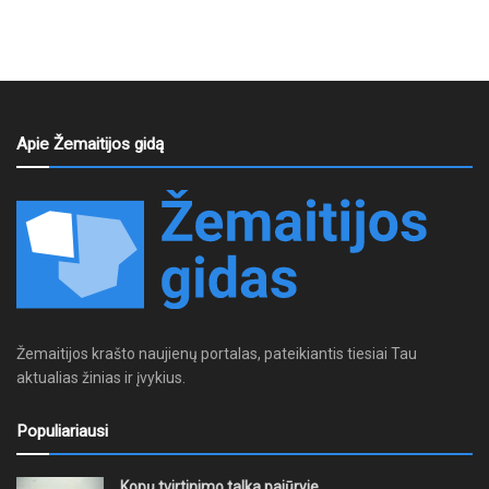
Apie Žemaitijos gidą
Žemaitijos krašto naujienų portalas, pateikiantis tiesiai Tau
aktualias žinias ir įvykius.
Populiariausi
Kopų tvirtinimo talka pajūryje