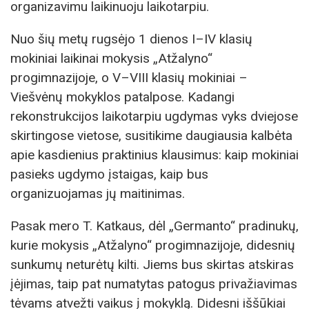
organizavimu laikinuoju laikotarpiu.
Nuo šių metų rugsėjo 1 dienos I–IV klasių
mokiniai laikinai mokysis „Atžalyno“
progimnazijoje, o V–VIII klasių mokiniai –
Viešvėnų mokyklos patalpose. Kadangi
rekonstrukcijos laikotarpiu ugdymas vyks dviejose
skirtingose vietose, susitikime daugiausia kalbėta
apie kasdienius praktinius klausimus: kaip mokiniai
pasieks ugdymo įstaigas, kaip bus
organizuojamas jų maitinimas.
Pasak mero T. Katkaus, dėl „Germanto“ pradinukų,
kurie mokysis „Atžalyno“ progimnazijoje, didesnių
sunkumų neturėtų kilti. Jiems bus skirtas atskiras
įėjimas, taip pat numatytas patogus privažiavimas
tėvams atvežti vaikus į mokyklą. Didesni iššūkiai