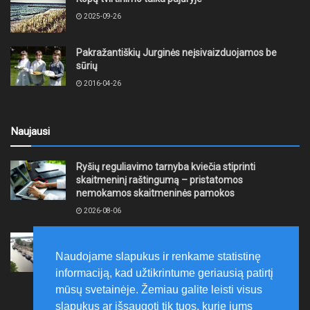
2025-09-26
Pakražantiškių Jurginės neįsivaizduojamos be
sūrių
2016-04-26
Naujausi
Ryšių reguliavimo tarnyba kviečia stiprinti
skaitmeninį raštingumą – pristatomos
nemokamos skaitmeninės pamokos
2026-08-06
Ernesto Galvanausko bulvaro atnaujinimas
Klaipėdoje juda į priekį
Naudojame slapukus ir renkame statistinę
2026-08-06
informaciją, kad užtikrintume geriausią patirtį
mūsų svetainėje. Žemiau galite leisti visus
slapukus ar išsaugoti tik tuos, kurie jums