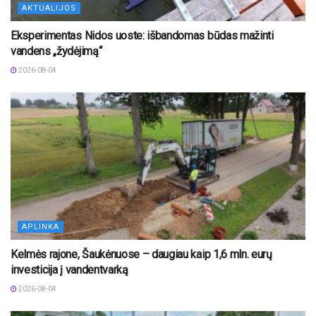
AKTUALIJOS
Eksperimentas Nidos uoste: išbandomas būdas mažinti
vandens „žydėjimą“
2026-08-04
APLINKA
Kelmės rajone, Šaukėnuose – daugiau kaip 1,6 mln. eurų
investicija į vandentvarką
2026-08-04