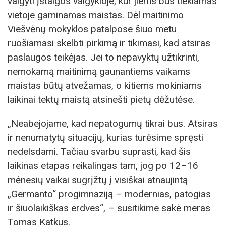
valgyti įstaigos valgykloje, kur jiems bus tiekiamas
vietoje gaminamas maistas. Dėl maitinimo
Viešvėnų mokyklos patalpose šiuo metu
ruošiamasi skelbti pirkimą ir tikimasi, kad atsiras
paslaugos teikėjas. Jei to nepavyktų užtikrinti,
nemokamą maitinimą gaunantiems vaikams
maistas būtų atvežamas, o kitiems mokiniams
laikinai tektų maistą atsinešti pietų dėžutėse.
„Neabejojame, kad nepatogumų tikrai bus. Atsiras
ir nenumatytų situacijų, kurias turėsime spręsti
nedelsdami. Tačiau svarbu suprasti, kad šis
laikinas etapas reikalingas tam, jog po 12–16
mėnesių vaikai sugrįžtų į visiškai atnaujintą
„Germanto“ progimnaziją – modernias, patogias
ir šiuolaikiškas erdves“, – susitikime sakė meras
Tomas Katkus.