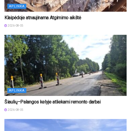
APLINKA
Klaipėdoje atnaujinama Atgimimo aikštė
2026-08-05
APLINKA
Šiaulių–Palangos kelyje atliekami remonto darbai
2026-08-05