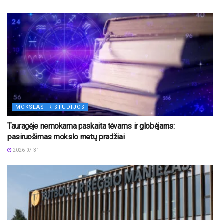
MOKSLAS IR STUDIJOS
Tauragėje nemokama paskaita tėvams ir globėjams:
pasiruošimas mokslo metų pradžiai
2026-07-31