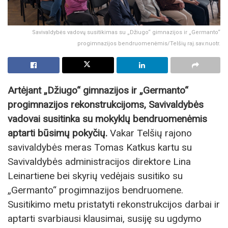
Savivaldybės vadovų susitikimas su „Džiugo“ gimnazijos ir „Germanto“
progimnazijos bendruomenėmis/Telšių raj.sav.nuotr.
Artėjant „Džiugo“ gimnazijos ir „Germanto“
progimnazijos rekonstrukcijoms, Savivaldybės
vadovai susitinka su mokyklų bendruomenėmis
aptarti būsimų pokyčių.
Vakar Telšių rajono
savivaldybės meras Tomas Katkus kartu su
Savivaldybės administracijos direktore Lina
Leinartiene bei skyrių vedėjais susitiko su
„Germanto“ progimnazijos bendruomene.
Susitikimo metu pristatyti rekonstrukcijos darbai ir
aptarti svarbiausi klausimai, susiję su ugdymo