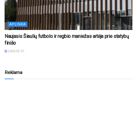
APLINKA
Naujasis Šiaulių futbolo ir regbio maniežas artėja prie statybų
finišo
2026-07-31
Reklama