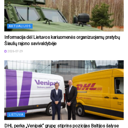
AKTUALIJOS
Informacija dėl Lietuvos kariuomenės organizuojamų pratybų
Šiaulių rajono savivaldybėje
2026-07-29
LIETUVA
DHL perka „Venipak“ grupę: stiprins pozicijas Baltijos šalyse