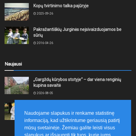
Kopų tvirtinimo talka pajūryje
2025-09-26
Pakražantiškių Jurginės neįsivaizduojamos be
sūrių
2016-04-26
Naujausi
„Gargždų kūrybos stotyje“ – dar viena renginių
kupina savaitė
2026-08-05
XII akmentašių simpoziumas Kelmėje: miestą
papuošė trys nauji kūriniai
Naudojame slapukus ir renkame statistinę
2026-08-05
informaciją, kad užtikrintume geriausią patirtį
mūsų svetainėje. Žemiau galite leisti visus
slapukus ar išsaugoti tik tuos, kurie jums