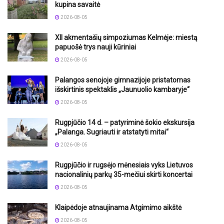
kupina savaitė
2026-08-05
XII akmentašių simpoziumas Kelmėje: miestą
papuošė trys nauji kūriniai
2026-08-05
Palangos senojoje gimnazijoje pristatomas
išskirtinis spektaklis „Jaunuolio kambaryje“
2026-08-05
Rugpjūčio 14 d. – patyriminė šokio ekskursija
„Palanga. Sugriauti ir atstatyti mitai“
2026-08-05
Rugpjūčio ir rugsėjo mėnesiais vyks Lietuvos
nacionalinių parkų 35-mečiui skirti koncertai
2026-08-05
Klaipėdoje atnaujinama Atgimimo aikštė
2026-08-05