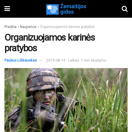
Pradžia
»
Naujienos
»
Organizuojamos karinės pratybos
Organizuojamos karinės
pratybos
Paulius Liškauskas
2015-08-14
Laikas: 1 min skaitymo