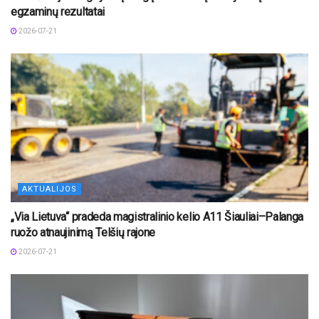
egzaminų rezultatai
2026-07-21
AKTUALIJOS
„Via Lietuva“ pradeda magistralinio kelio A11 Šiauliai–Palanga
ruožo atnaujinimą Telšių rajone
2026-07-21