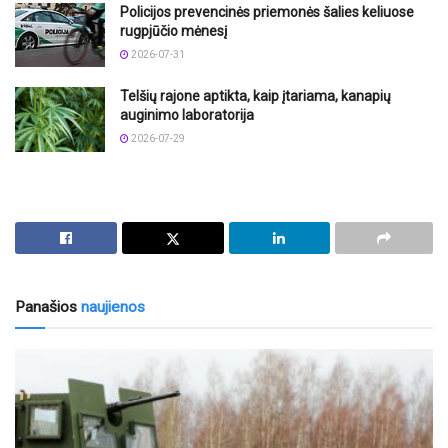
Policijos prevencinės priemonės šalies keliuose
rugpjūčio mėnesį
2026-07-31
Telšių rajone aptikta, kaip įtariama, kanapių
auginimo laboratorija
2026-07-29
Panašios
naujienos