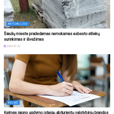
AKTUALIJOS
Šiaulių mieste pradedamas nemokamas asbesto atliekų
surinkimas ir išvežimas
2026-07-22
KELMĖ
Kelmės rajono ugdymo įstaigų abiturientų valstybinių brandos