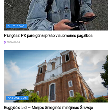
KRIMINALAI
Plungės r. PK pareigūnai prašo visuomenės pagalbos
2026-07-24
AKTUALIJOS
Rugpjūčio 5 d. – Marijos Snieginės minėjimas Šiluvoje