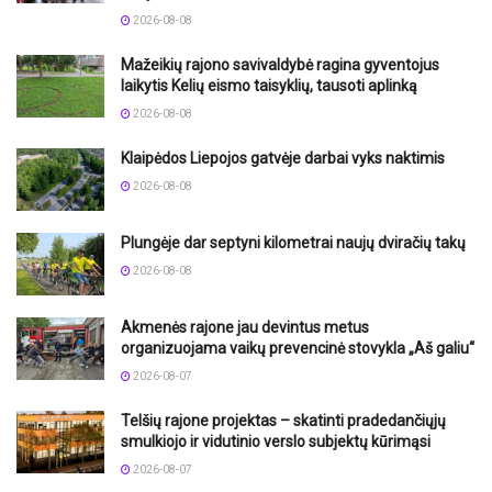
2026-08-08
Mažeikių rajono savivaldybė ragina gyventojus
laikytis Kelių eismo taisyklių, tausoti aplinką
2026-08-08
Klaipėdos Liepojos gatvėje darbai vyks naktimis
2026-08-08
Plungėje dar septyni kilometrai naujų dviračių takų
2026-08-08
Akmenės rajone jau devintus metus
organizuojama vaikų prevencinė stovykla „Aš galiu“
2026-08-07
Telšių rajone projektas – skatinti pradedančiųjų
smulkiojo ir vidutinio verslo subjektų kūrimąsi
2026-08-07