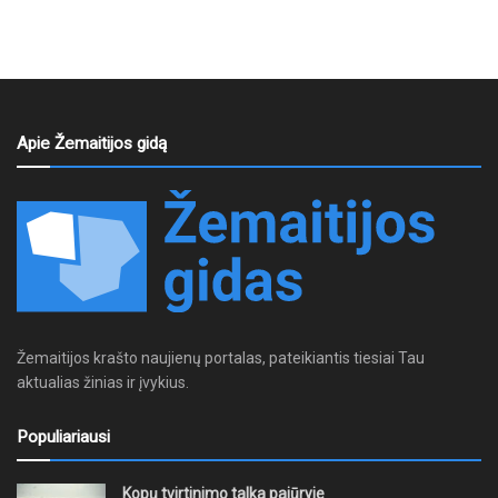
Apie Žemaitijos gidą
Žemaitijos krašto naujienų portalas, pateikiantis tiesiai Tau
aktualias žinias ir įvykius.
Populiariausi
Kopų tvirtinimo talka pajūryje