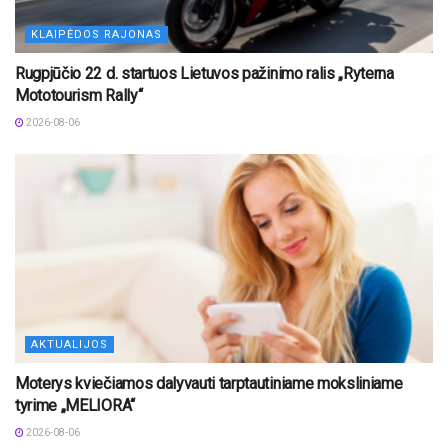
KLAIPĖDOS RAJONAS
Rugpjūčio 22 d. startuos Lietuvos pažinimo ralis „Ryterna
Mototourism Rally“
2026-08-06
AKTUALIJOS
Moterys kviečiamos dalyvauti tarptautiniame moksliniame
tyrime „MELIORA“
2026-08-06