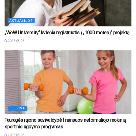
AKTUALIJOS
„WoW University“ kviečia registruotis į „1000 moterų“ projektą
2026-08-06
LIETUVA
Tauragės rajono savivaldybė finansuos neformaliojo mokinių
sportinio ugdymo programas
2026-08-06