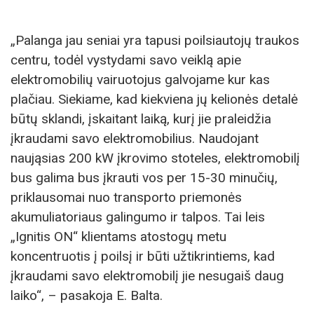
„Palanga jau seniai yra tapusi poilsiautojų traukos
centru, todėl vystydami savo veiklą apie
elektromobilių vairuotojus galvojame kur kas
plačiau. Siekiame, kad kiekviena jų kelionės detalė
būtų sklandi, įskaitant laiką, kurį jie praleidžia
įkraudami savo elektromobilius. Naudojant
naująsias 200 kW įkrovimo stoteles, elektromobilį
bus galima bus įkrauti vos per 15-30 minučių,
priklausomai nuo transporto priemonės
akumuliatoriaus galingumo ir talpos. Tai leis
„Ignitis ON“ klientams atostogų metu
koncentruotis į poilsį ir būti užtikrintiems, kad
įkraudami savo elektromobilį jie nesugaiš daug
laiko“, – pasakoja E. Balta.