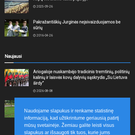
2025-09-26
Pakražantiškių Jurginės neįsivaizduojamos be
sūrių
2016-04-26
Naujausi
Ariogaloje nuskambėjo tradicinis tremtinių, politinių
kalinių ir laisvės kovų dalyvių sąskrydis „Su Lietuva
širdy“
2026-08-08
Mažeikių rajono savivaldybė ragina gyventojus
laikytis Kelių eismo taisyklių, tausoti aplinką
Naudojame slapukus ir renkame statistinę
2026-08-08
informaciją, kad užtikrintume geriausią patirtį
mūsų svetainėje. Žemiau galite leisti visus
slapukus ar išsaugoti tik tuos, kurie jums