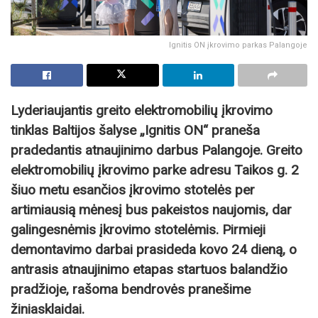
Ignitis ON įkrovimo parkas Palangoje
Lyderiaujantis greito elektromobilių įkrovimo
tinklas Baltijos šalyse „Ignitis ON“ praneša
pradedantis atnaujinimo darbus Palangoje. Greito
elektromobilių įkrovimo parke adresu Taikos g. 2
šiuo metu esančios įkrovimo stotelės per
artimiausią mėnesį bus pakeistos naujomis, dar
galingesnėmis įkrovimo stotelėmis. Pirmieji
demontavimo darbai prasideda kovo 24 dieną, o
antrasis atnaujinimo etapas startuos balandžio
pradžioje, rašoma bendrovės pranešime
žiniasklaidai.