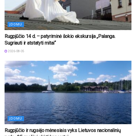
ĮDOMU
Rugpjūčio 14 d. – patyriminė šokio ekskursija „Palanga.
Sugriauti ir atstatyti mitai“
2026-08-05
ĮDOMU
Rugpjūčio ir rugsėjo mėnesiais vyks Lietuvos nacionalinių