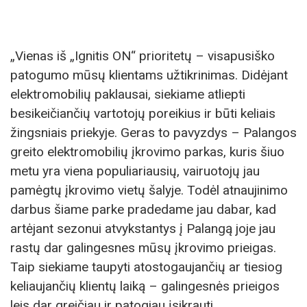
„Vienas iš „Ignitis ON“ prioritetų – visapusiško
patogumo mūsų klientams užtikrinimas. Didėjant
elektromobilių paklausai, siekiame atliepti
besikeičiančių vartotojų poreikius ir būti keliais
žingsniais priekyje. Geras to pavyzdys – Palangos
greito elektromobilių įkrovimo parkas, kuris šiuo
metu yra viena populiariausių, vairuotojų jau
pamėgtų įkrovimo vietų šalyje. Todėl atnaujinimo
darbus šiame parke pradedame jau dabar, kad
artėjant sezonui atvykstantys į Palangą joje jau
rastų dar galingesnes mūsų įkrovimo prieigas.
Taip siekiame taupyti atostogaujančių ar tiesiog
keliaujančių klientų laiką – galingesnės prieigos
leis dar greičiau ir patogiau įsikrauti