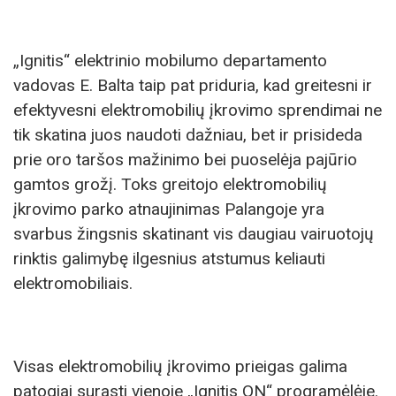
„Ignitis“ elektrinio mobilumo departamento
vadovas E. Balta taip pat priduria, kad greitesni ir
efektyvesni elektromobilių įkrovimo sprendimai ne
tik skatina juos naudoti dažniau, bet ir prisideda
prie oro taršos mažinimo bei puoselėja pajūrio
gamtos grožį. Toks greitojo elektromobilių
įkrovimo parko atnaujinimas Palangoje yra
svarbus žingsnis skatinant vis daugiau vairuotojų
rinktis galimybę ilgesnius atstumus keliauti
elektromobiliais.
Visas elektromobilių įkrovimo prieigas galima
patogiai surasti vienoje „Ignitis ON“ programėlėje.