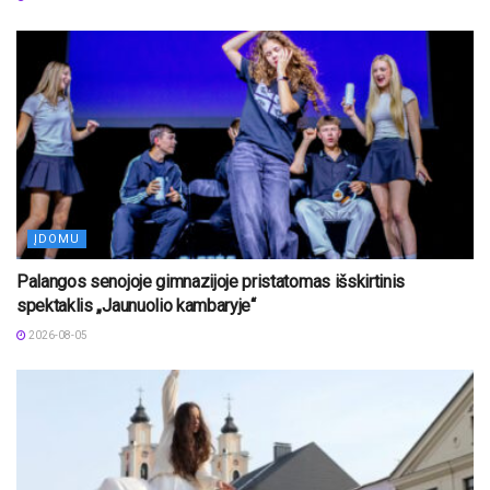
ĮDOMU
Palangos senojoje gimnazijoje pristatomas išskirtinis
spektaklis „Jaunuolio kambaryje“
2026-08-05