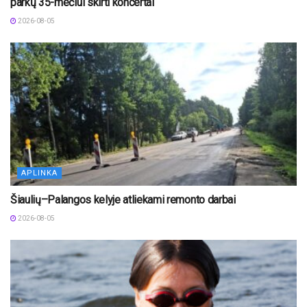
parkų 35-mečiui skirti koncertai
2026-08-05
APLINKA
Šiaulių–Palangos kelyje atliekami remonto darbai
2026-08-05