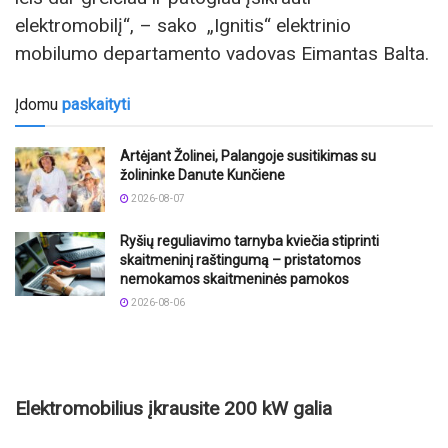
elektromobilį“, – sako „Ignitis“ elektrinio
mobilumo departamento vadovas Eimantas Balta.
Įdomu
paskaityti
Artėjant Žolinei, Palangoje susitikimas su
žolininke Danute Kunčiene
2026-08-07
Ryšių reguliavimo tarnyba kviečia stiprinti
skaitmeninį raštingumą – pristatomos
nemokamos skaitmeninės pamokos
2026-08-06
Elektromobilius įkrausite 200 kW galia