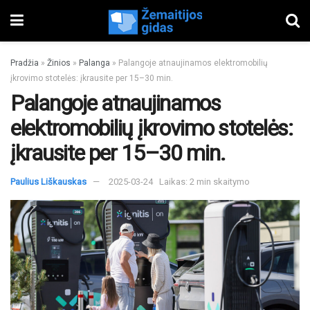
Pradžia
»
Žinios
»
Palanga
»
Palangoje atnaujinamos elektromobilių
įkrovimo stotelės: įkrausite per 15–30 min.
Palangoje atnaujinamos
elektromobilių įkrovimo stotelės:
įkrausite per 15–30 min.
Paulius Liškauskas
2025-03-24
Laikas: 2 min skaitymo