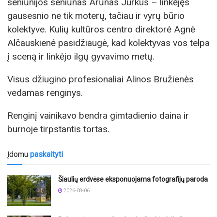
seniūnijos seniūnas Arūnas Jurkus – linkėjęs
gausesnio ne tik moterų, tačiau ir vyrų būrio
kolektyve. Kulių kultūros centro direktorė Agnė
Alčauskienė pasidžiaugė, kad kolektyvas vos telpa
į sceną ir linkėjo ilgų gyvavimo metų.
Visus džiugino profesionaliai Alinos Bružienės
vedamas renginys.
Renginį vainikavo bendra gimtadienio daina ir
burnoje tirpstantis tortas.
Įdomu
paskaityti
Šiaulių erdvėse eksponuojama fotografijų paroda
2026-08-06