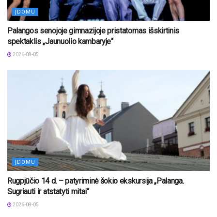
ĮDOMU
Palangos senojoje gimnazijoje pristatomas išskirtinis
spektaklis „Jaunuolio kambaryje“
2026-08-05
ĮDOMU
Rugpjūčio 14 d. – patyriminė šokio ekskursija „Palanga.
Sugriauti ir atstatyti mitai“
2026-08-05