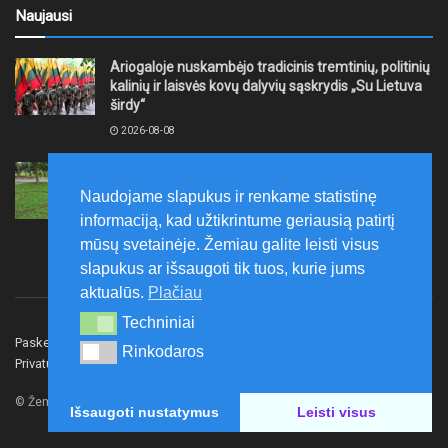
Naujausi
Ariogaloje nuskambėjo tradicinis tremtinių, politinių
kalinių ir laisvės kovų dalyvių sąskrydis „Su Lietuva
širdy“
2026-08-08
Mažeikių rajono savivaldybė ragina gyventojus
laikytis Kelių eismo taisyklių, tausoti aplinką
Naudojame slapukus ir renkame statistinę
2026-08-08
informaciją, kad užtikrintume geriausią patirtį
mūsų svetainėje. Žemiau galite leisti visus
slapukus ar išsaugoti tik tuos, kurie jums
aktualūs.
Plačiau
Techniniai
Techniniai
Paskelbk naujieną
Rašyti redakcijai
Reklama
Rinkodaros
Rinkodaros
Privatumo politika
Susisiekite
© Žemaitijos gidas.
Išsaugoti nustatymus
Leisti visus