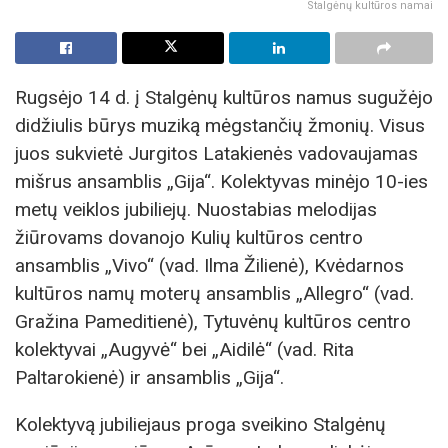
Stalgėnų kultūros namai
Rugsėjo 14 d. į Stalgėnų kultūros namus sugužėjo
didžiulis būrys muziką mėgstančių žmonių. Visus
juos sukvietė Jurgitos Latakienės vadovaujamas
mišrus ansamblis „Gija“. Kolektyvas minėjo 10-ies
metų veiklos jubiliejų. Nuostabias melodijas
žiūrovams dovanojo Kulių kultūros centro
ansamblis „Vivo“ (vad. Ilma Žilienė), Kvėdarnos
kultūros namų moterų ansamblis „Allegro“ (vad.
Gražina Pameditienė), Tytuvėnų kultūros centro
kolektyvai „Augyvė“ bei „Aidilė“ (vad. Rita
Paltarokienė) ir ansamblis „Gija“.
Kolektyvą jubiliejaus proga sveikino Stalgėnų