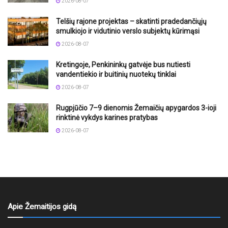
2026-08-07
Telšių rajone projektas – skatinti pradedančiųjų
smulkiojo ir vidutinio verslo subjektų kūrimąsi
2026-08-07
Kretingoje, Penkininkų gatvėje bus nutiesti
vandentiekio ir buitinių nuotekų tinklai
2026-08-07
Rugpjūčio 7–9 dienomis Žemaičių apygardos 3-ioji
rinktinė vykdys karines pratybas
2026-08-07
Apie Žemaitijos gidą