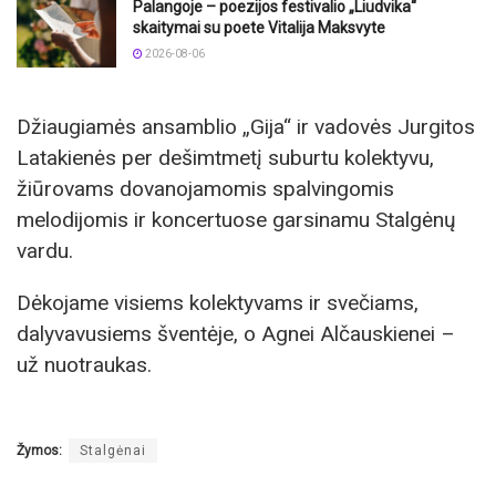
Palangoje – poezijos festivalio „Liudvika“
skaitymai su poete Vitalija Maksvyte
2026-08-06
Džiaugiamės ansamblio „Gija“ ir vadovės Jurgitos
Latakienės per dešimtmetį suburtu kolektyvu,
žiūrovams dovanojamomis spalvingomis
melodijomis ir koncertuose garsinamu Stalgėnų
vardu.
Dėkojame visiems kolektyvams ir svečiams,
dalyvavusiems šventėje, o Agnei Alčauskienei –
už nuotraukas.
Žymos:
Stalgėnai