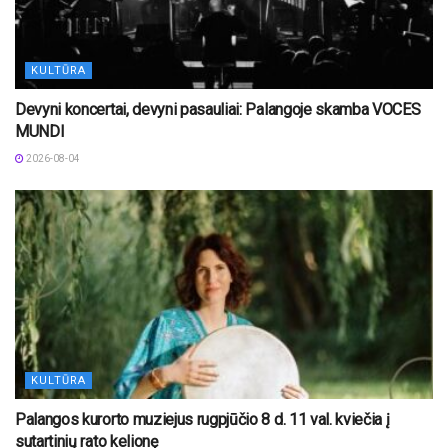
KULTŪRA
Devyni koncertai, devyni pasauliai: Palangoje skamba VOCES
MUNDI
2026-08-04
KULTŪRA
Palangos kurorto muziejus rugpjūčio 8 d. 11 val. kviečia į
sutartinių rato kelionę