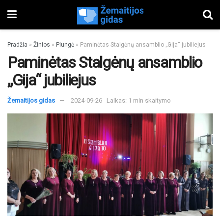
Pradžia
»
Žinios
»
Plungė
»
Paminėtas Stalgėnų ansamblio „Gija“ jubiliejus
Paminėtas Stalgėnų ansamblio
„Gija“ jubiliejus
Žemaitijos gidas
2024-09-26
Laikas: 1 min skaitymo