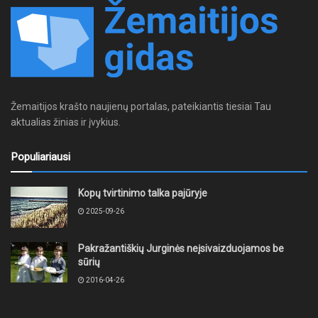
Žemaitijos krašto naujienų portalas, pateikiantis tiesiai Tau
aktualias žinias ir įvykius.
Populiariausi
Kopų tvirtinimo talka pajūryje
2025-09-26
Pakražantiškių Jurginės neįsivaizduojamos be
sūrių
2016-04-26