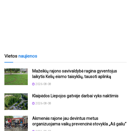
Vietos
naujienos
Mažeikių rajono savivaldybė ragina gyventojus
laikytis Kelių eismo taisyklių, tausoti aplinką
2026-08-08
Klaipėdos Liepojos gatvėje darbai vyks naktimis
2026-08-08
Akmenės rajone jau devintus metus
organizuojama vaikų prevencinė stovykla „Aš galiu“