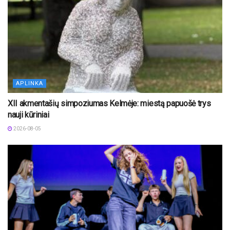
APLINKA
XII akmentašių simpoziumas Kelmėje: miestą papuošė trys
nauji kūriniai
2026-08-05