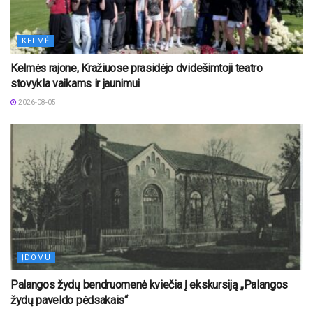
KELMĖ
Kelmės rajone, Kražiuose prasidėjo dvidešimtoji teatro
stovykla vaikams ir jaunimui
2026-08-05
ĮDOMU
Palangos žydų bendruomenė kviečia į ekskursiją „Palangos
žydų paveldo pėdsakais“