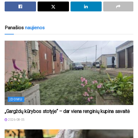
Panašios
naujienos
ĮDOMU
„Gargždų kūrybos stotyje“ – dar viena renginių kupina savaitė
2026-08-05