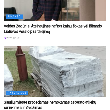
FINANSAI
Vaidas Žagūnis. Atsinaujinęs naftos kainų šokas vėl išbando
Lietuvos verslo pasitikėjimą
2026-07-22
AKTUALIJOS
Šiaulių mieste pradedamas nemokamas asbesto atliekų
surinkimas ir išvežimas