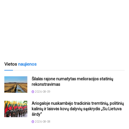
Vietos
naujienos
Šilalės rajone numatytas melioracijos statinių
rekonstravimas
2026-08-09
Ariogaloje nuskambėjo tradicinis tremtinių, politinių
kalinių ir laisvės kovų dalyvių sąskrydis „Su Lietuva
širdy“
2026-08-08