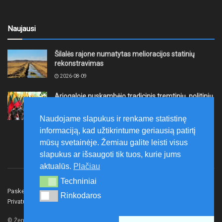
Naujausi
Šilalės rajone numatytas melioracijos statinių
rekonstravimas
2026-08-09
Ariogaloje nuskambėjo tradicinis tremtinių, politinių
kalinių ir laisvės kovų dalyvių sąskrydis „Su Lietuva
širdy“
Naudojame slapukus ir renkame statistinę
2026-08-08
informaciją, kad užtikrintume geriausią patirtį
mūsų svetainėje. Žemiau galite leisti visus
slapukus ar išsaugoti tik tuos, kurie jums
aktualūs.
Plačiau
Techniniai
Techniniai
Paskelbk naujieną
Rašyti redakcijai
Reklama
Rinkodaros
Rinkodaros
Privatumo politika
Susisiekite
© Žemaitijos gidas.