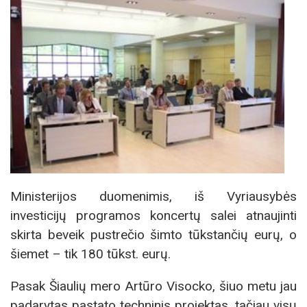
Ministerijos duomenimis, iš Vyriausybės
investicijų programos koncertų salei atnaujinti
skirta beveik pustrečio šimto tūkstančių eurų, o
šiemet – tik 180 tūkst. eurų.
Pasak Šiaulių mero Artūro Visocko, šiuo metu jau
padarytas pastato techninis projektas, tačiau visų