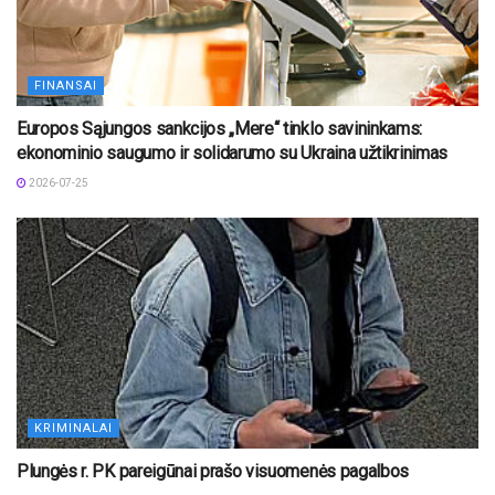
FINANSAI
Europos Sąjungos sankcijos „Mere“ tinklo savininkams:
ekonominio saugumo ir solidarumo su Ukraina užtikrinimas
2026-07-25
KRIMINALAI
Plungės r. PK pareigūnai prašo visuomenės pagalbos