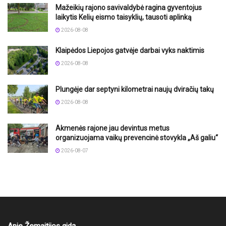
Mažeikių rajono savivaldybė ragina gyventojus
laikytis Kelių eismo taisyklių, tausoti aplinką
2026-08-08
Klaipėdos Liepojos gatvėje darbai vyks naktimis
2026-08-08
Plungėje dar septyni kilometrai naujų dviračių takų
2026-08-08
Akmenės rajone jau devintus metus
organizuojama vaikų prevencinė stovykla „Aš galiu“
2026-08-07