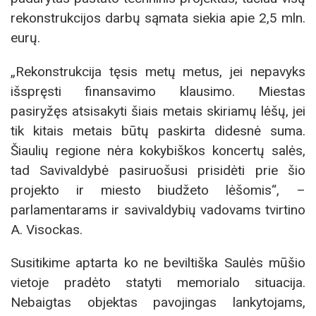
rekonstrukcijos darbų sąmata siekia apie 2,5 mln.
eurų.
„Rekonstrukcija tęsis metų metus, jei nepavyks
išspręsti finansavimo klausimo. Miestas
pasiryžęs atsisakyti šiais metais skiriamų lėšų, jei
tik kitais metais būtų paskirta didesnė suma.
Šiaulių regione nėra kokybiškos koncertų salės,
tad Savivaldybė pasiruošusi prisidėti prie šio
projekto ir miesto biudžeto lėšomis“, –
parlamentarams ir savivaldybių vadovams tvirtino
A. Visockas.
Susitikime aptarta ko ne beviltiška Saulės mūšio
vietoje pradėto statyti memorialo situacija.
Nebaigtas objektas pavojingas lankytojams,