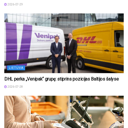
2026-07-29
LIETUVA
DHL perka „Venipak“ grupę: stiprins pozicijas Baltijos šalyse
2026-07-28