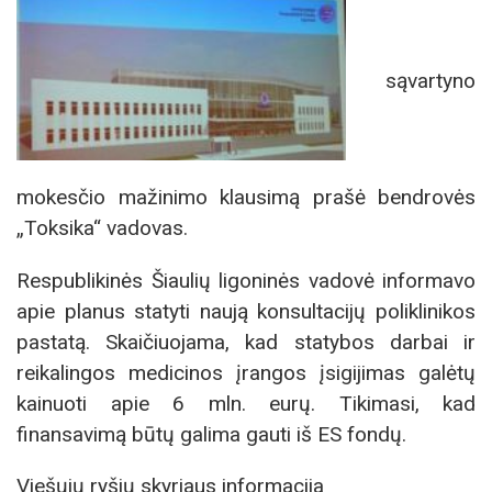
sąvartyno
mokesčio mažinimo klausimą prašė bendrovės
„Toksika“ vadovas.
Respublikinės Šiaulių ligoninės vadovė informavo
apie planus statyti naują konsultacijų poliklinikos
pastatą. Skaičiuojama, kad statybos darbai ir
reikalingos medicinos įrangos įsigijimas galėtų
kainuoti apie 6 mln. eurų. Tikimasi, kad
finansavimą būtų galima gauti iš ES fondų.
Viešųjų ryšių skyriaus informacija