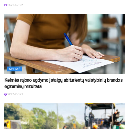
2026-07-22
KELMĖ
Kelmės rajono ugdymo įstaigų abiturientų valstybinių brandos
egzaminų rezultatai
2026-07-21