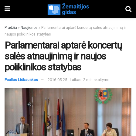
Pradžia
»
Naujienos
»
Parlamentarai aptarė koncertų salės atnaujinimą ir
naujos poliklinikos statybas
Parlamentarai aptarė koncertų
salės atnaujinimą ir naujos
poliklinikos statybas
Paulius Liškauskas
2016-05-25
Laikas: 2 min skaitymo