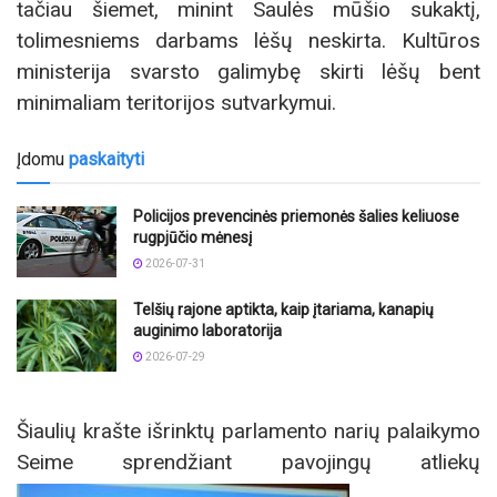
tačiau šiemet, minint Saulės mūšio sukaktį,
tolimesniems darbams lėšų neskirta. Kultūros
ministerija svarsto galimybę skirti lėšų bent
minimaliam teritorijos sutvarkymui.
Įdomu
paskaityti
Policijos prevencinės priemonės šalies keliuose
rugpjūčio mėnesį
2026-07-31
Telšių rajone aptikta, kaip įtariama, kanapių
auginimo laboratorija
2026-07-29
Šiaulių krašte išrinktų parlamento narių palaikymo
Seime sprendžiant pavojingų atliekų