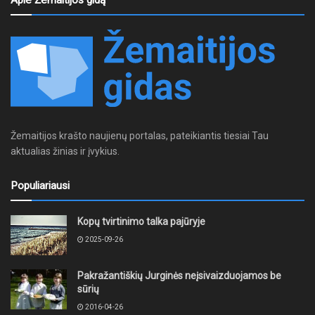
Apie Žemaitijos gidą
Žemaitijos krašto naujienų portalas, pateikiantis tiesiai Tau
aktualias žinias ir įvykius.
Populiariausi
Kopų tvirtinimo talka pajūryje
2025-09-26
Pakražantiškių Jurginės neįsivaizduojamos be
sūrių
2016-04-26