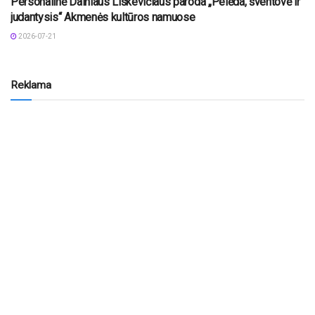
Personalinė Dainiaus Liškevičiaus paroda „Pelėda, šventovė ir
judantysis“ Akmenės kultūros namuose
2026-07-21
Reklama