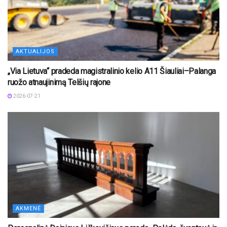
AKTUALIJOS
„Via Lietuva“ pradeda magistralinio kelio A11 Šiauliai–Palanga
ruožo atnaujinimą Telšių rajone
2026-07-21
AKMENĖ