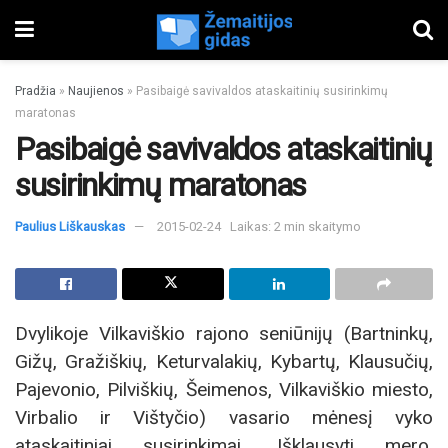
Pradžia
»
Naujienos
»
Pasibaigė savivaldos ataskaitinių susirinkimų
maratonas
Pasibaigė savivaldos ataskaitinių
susirinkimų maratonas
Paulius Liškauskas
2015-02-24
Laikas: 2 min skaitymo
Dvylikoje Vilkaviškio rajono seniūnijų (Bartninkų,
Gižų, Gražiškių, Keturvalakių, Kybartų, Klausučių,
Pajevonio, Pilviškių, Šeimenos, Vilkaviškio miesto,
Virbalio ir Vištyčio) vasario mėnesį vyko
ataskaitiniai susirinkimai. Išklausyti mero,