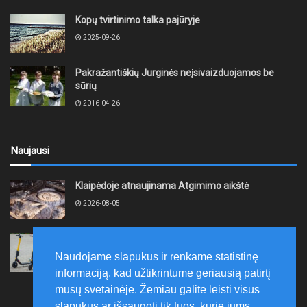
Kopų tvirtinimo talka pajūryje
2025-09-26
Pakražantiškių Jurginės neįsivaizduojamos be
sūrių
2016-04-26
Naujausi
Klaipėdoje atnaujinama Atgimimo aikštė
2026-08-05
Kretinga „Lėtojo važiavimo iššūkiu“ rugpjūčio 12-ąją
ruošiasi paminėti Tarptautinę jaunimo dieną
Naudojame slapukus ir renkame statistinę
2026-08-05
informaciją, kad užtikrintume geriausią patirtį
mūsų svetainėje. Žemiau galite leisti visus
slapukus ar išsaugoti tik tuos, kurie jums