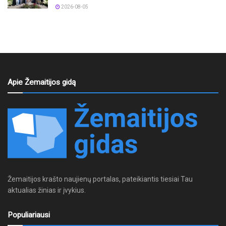
2026-08-05
Apie Žemaitijos gidą
Žemaitijos krašto naujienų portalas, pateikiantis tiesiai Tau
aktualias žinias ir įvykius.
Populiariausi