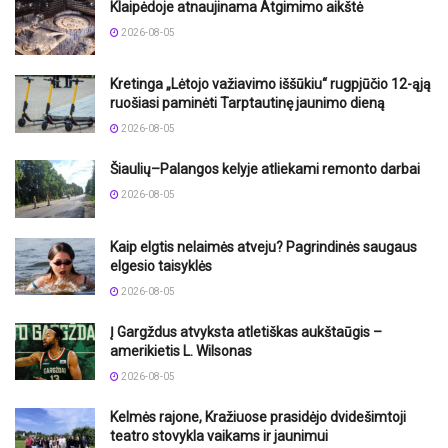
Klaipėdoje atnaujinama Atgimimo aikštė
2026-08-05
Kretinga „Lėtojo važiavimo iššūkiu“ rugpjūčio 12-ąją
ruošiasi paminėti Tarptautinę jaunimo dieną
2026-08-05
Šiaulių–Palangos kelyje atliekami remonto darbai
2026-08-05
Kaip elgtis nelaimės atveju? Pagrindinės saugaus
elgesio taisyklės
2026-08-05
Į Gargždus atvyksta atletiškas aukštaūgis –
amerikietis L. Wilsonas
2026-08-05
Kelmės rajone, Kražiuose prasidėjo dvidešimtoji
teatro stovykla vaikams ir jaunimui