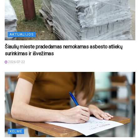
AKTUALIJOS
Šiaulių mieste pradedamas nemokamas asbesto atliekų
surinkimas ir išvežimas
2026-07-22
KELMĖ