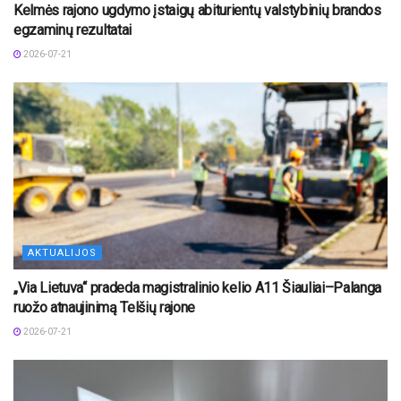
Kelmės rajono ugdymo įstaigų abiturientų valstybinių brandos
egzaminų rezultatai
2026-07-21
AKTUALIJOS
„Via Lietuva“ pradeda magistralinio kelio A11 Šiauliai–Palanga
ruožo atnaujinimą Telšių rajone
2026-07-21