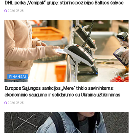
DHL perka „Venipak“ grupę: stiprins pozicijas Baltijos šalyse
2026-07-28
FINANSAI
Europos Sąjungos sankcijos „Mere“ tinklo savininkams:
ekonominio saugumo ir solidarumo su Ukraina užtikrinimas
2026-07-25