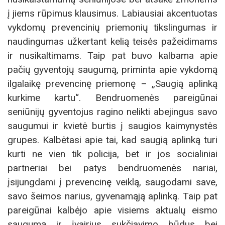
į jiems rūpimus klausimus. Labiausiai akcentuotas
vykdomų prevencinių priemonių tikslingumas ir
naudingumas užkertant kelią teisės pažeidimams
ir nusikaltimams. Taip pat buvo kalbama apie
pačių gyventojų saugumą, priminta apie vykdomą
ilgalaikę prevencinę priemonę – „Saugią aplinką
kurkime kartu“. Bendruomenės pareigūnai
seniūnijų gyventojus ragino nelikti abejingus savo
saugumui ir kvietė burtis į saugios kaimynystės
grupes. Kalbėtasi apie tai, kad saugią aplinką turi
kurti ne vien tik policija, bet ir jos socialiniai
partneriai bei patys bendruomenės nariai,
įsijungdami į prevencinę veiklą, saugodami save,
savo šeimos narius, gyvenamąją aplinką. Taip pat
pareigūnai kalbėjo apie visiems aktualų eismo
saugumą ir įvairius sukčiavimo būdus bei