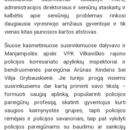
administracijos direktoriaus ir seniūnų ataskaitų ir
kalbėtis apie seniūnijų problemas rinkosi
daugiausia vyresniojo amžiaus gyventojai ir tik
vienas kitas jaunosios kartos atstovas.
Šiuose kasmetiniuose susirinkimuose dalyvavo ir
Marijampolės apskr. VPK Vilkaviškio rajono
policijos komisariato apylinkių inspektoriai ir
bendruomenės pareigūnai Arūnas Kinderis bei
Vilija Grybauskienė. Jie turėjo progą visiems
susirinkusiems dar kartą priminti savo tikslą –
formuoti saugią aplinką, populiarinti policijos
pareigūnų profesiją, skatinti gyventojus kurti
saugios kaimynystės grupes, tapti policijos
rėmėjais ir policijos savanoriais, taip pat vykdyti
policijos pareigūnams su baudimu ar sankcijų