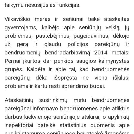
taikymu nesusijusias funkcijas.
Vilkaviškio meras ir seniūnai teikė ataskaitas
gyventojams, kalbėjo apie seniūnijų veiklą, jų
problemas, pastebėjimus, pageidavimus, dėkojo
už gerą ir glaudų policijos pareigūnų ir
bendruomenių bendradarbiavimą 2014 metais.
Pernai įkurtos dar penkios saugios kaimynystės
grupės. Kalbėta ir apie tai, kad bendruomenės
pareigūnų dėka išspręsta ne viena iškilusi
problema ir kartu rasti sprendimo būdai.
Ataskaitinių susirinkimų metu bendruomenės
pareigūnai informavo bendruomenes apie atliktus
darbus kiekvienoje seniūnijoje atskirai, o apylinkių
inspektoriai pateikė statistinius duomenis apie
nusikalstamumą seniūnijose bei atsakė žmonėms