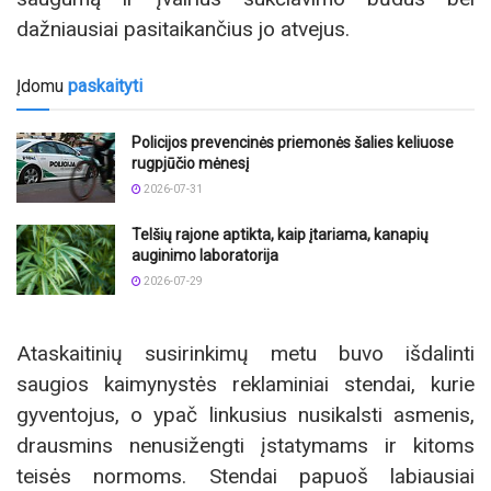
dažniausiai pasitaikančius jo atvejus.
Įdomu
paskaityti
Policijos prevencinės priemonės šalies keliuose
rugpjūčio mėnesį
2026-07-31
Telšių rajone aptikta, kaip įtariama, kanapių
auginimo laboratorija
2026-07-29
Ataskaitinių susirinkimų metu buvo išdalinti
saugios kaimynystės reklaminiai stendai, kurie
gyventojus, o ypač linkusius nusikalsti asmenis,
drausmins nenusižengti įstatymams ir kitoms
teisės normoms. Stendai papuoš labiausiai