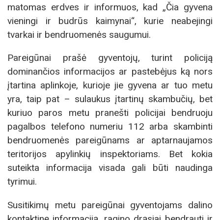
matomas erdves ir informuos, kad „Čia gyvena
vieningi ir budrūs kaimynai“, kurie neabejingi
tvarkai ir bendruomenės saugumui.
Pareigūnai prašė gyventojų, turint policiją
dominančios informacijos ar pastebėjus ką nors
įtartina aplinkoje, kurioje jie gyvena ar tuo metu
yra, taip pat – sulaukus įtartinų skambučių, bet
kuriuo paros metu pranešti policijai bendruoju
pagalbos telefono numeriu 112 arba skambinti
bendruomenės pareigūnams ar aptarnaujamos
teritorijos apylinkių inspektoriams. Bet kokia
suteikta informacija visada gali būti naudinga
tyrimui.
Susitikimų metu pareigūnai gyventojams dalino
kontaktinę informaciją, ragino drąsiai bendrauti ir