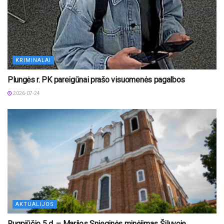
KRIMINALAI
Plungės r. PK pareigūnai prašo visuomenės pagalbos
2026-07-24
AKTUALIJOS
Rugpjūčio 5 d. – Marijos Snieginės minėjimas Šiluvoje