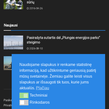
sūrių
2016-04-26
Naujausi
Pasirašyta sutartis dėl „Plungės energijos parko“
steigimo
2026-08-10
Vidutinės kuro kainos pirmadienį Lietuvos
degalinėse sumažėjo
Naudojame slapukus ir renkame statistinę
2026-08-10
informaciją, kad užtikrintume geriausią patirtį
mūsų svetainėje. Žemiau galite leisti visus
slapukus ar išsaugoti tik tuos, kurie jums
aktualūs.
Plačiau
Techniniai
Techniniai
Paskelbk naujieną
Rašyti redakcijai
Reklama
Rinkodaros
Rinkodaros
Privatumo politika
Susisiekite