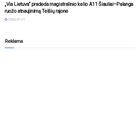
„Via Lietuva“ pradeda magistralinio kelio A11 Šiauliai–Palanga
ruožo atnaujinimą Telšių rajone
2026-07-21
Reklama