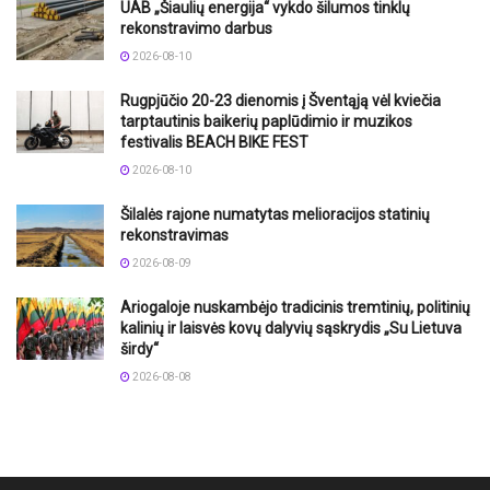
UAB „Šiaulių energija“ vykdo šilumos tinklų
rekonstravimo darbus
2026-08-10
Rugpjūčio 20-23 dienomis į Šventąją vėl kviečia
tarptautinis baikerių paplūdimio ir muzikos
festivalis BEACH BIKE FEST
2026-08-10
Šilalės rajone numatytas melioracijos statinių
rekonstravimas
2026-08-09
Ariogaloje nuskambėjo tradicinis tremtinių, politinių
kalinių ir laisvės kovų dalyvių sąskrydis „Su Lietuva
širdy“
2026-08-08