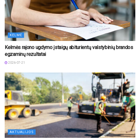
KELMĖ
Kelmės rajono ugdymo įstaigų abiturientų valstybinių brandos
egzaminų rezultatai
2026-07-21
AKTUALIJOS