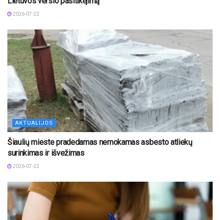
Lietuvos verslo pasitikėjimą
2026-07-22
AKTUALIJOS
Šiaulių mieste pradedamas nemokamas asbesto atliekų
surinkimas ir išvežimas
2026-07-22