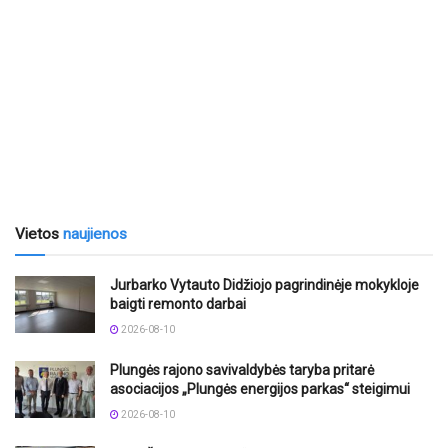
Vietos
naujienos
Jurbarko Vytauto Didžiojo pagrindinėje mokykloje
baigti remonto darbai
2026-08-10
Plungės rajono savivaldybės taryba pritarė
asociacijos „Plungės energijos parkas“ steigimui
2026-08-10