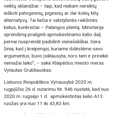
veiktų sklandžiai – taip, kad niekam nereiktų
ieškoti patogesnių, pigesnių ar dar kokių kitų
alternatyvų. Tai liečia ir valstybinės reikšmės
kelius, konkrečiai – Palangos plentą. Ministerija
sprendimą prailginti apmokestinamo kelio dalį
pernai nusprendė padidinti vienašališkai. Gera
žinia, kad į kreipimąsi, kuriame išdėstėme savo
argumentus, buvo įsiklausyta, nors tam ir prireikė
nemažai laiko“, – sakė Klaipėdos miesto meras
Vytautas Grubliauskas.
Lietuvos Respublikos Vyriausybė 2020 m.
rugpjūčio 26 d. nutarimu Nr. 946 nustatė, kad nuo
2020 m. rugsėjo 1 d. apmokestintas kelio A13
ruožas yra nuo 11 iki 43,83 km.