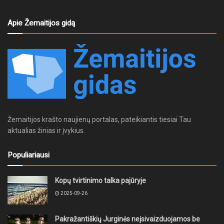
Apie Žemaitijos gidą
Žemaitijos krašto naujienų portalas, pateikiantis tiesiai Tau
aktualias žinias ir įvykius.
Populiariausi
Kopų tvirtinimo talka pajūryje
2025-09-26
Pakražantiškių Jurginės neįsivaizduojamos be