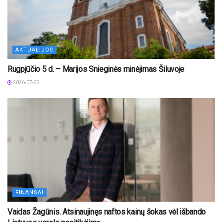
AKTUALIJOS
Rugpjūčio 5 d. – Marijos Snieginės minėjimas Šiluvoje
2026-07-22
FINANSAI
Vaidas Žagūnis. Atsinaujinęs naftos kainų šokas vėl išbando