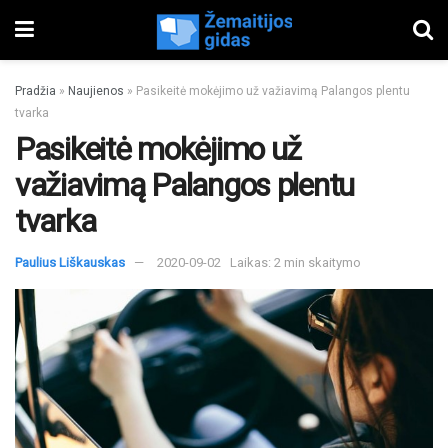
Pradžia
»
Naujienos
»
Pasikeitė mokėjimo už važiavimą Palangos plentu
tvarka
Pasikeitė mokėjimo už
važiavimą Palangos plentu
tvarka
Paulius Liškauskas
2020-09-02
Laikas: 2 min skaitymo