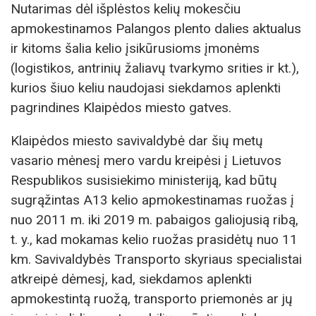
Nutarimas dėl išplėstos kelių mokesčiu
apmokestinamos Palangos plento dalies aktualus
ir kitoms šalia kelio įsikūrusioms įmonėms
(logistikos, antrinių žaliavų tvarkymo srities ir kt.),
kurios šiuo keliu naudojasi siekdamos aplenkti
pagrindines Klaipėdos miesto gatves.
Klaipėdos miesto savivaldybė dar šių metų
vasario mėnesį mero vardu kreipėsi į Lietuvos
Respublikos susisiekimo ministeriją, kad būtų
sugrąžintas A13 kelio apmokestinamas ruožas į
nuo 2011 m. iki 2019 m. pabaigos galiojusią ribą,
t. y., kad mokamas kelio ruožas prasidėtų nuo 11
km. Savivaldybės Transporto skyriaus specialistai
atkreipė dėmesį, kad, siekdamos aplenkti
apmokestintą ruožą, transporto priemonės ar jų