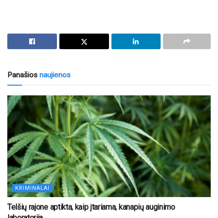
Panašios
naujienos
KRIMINALAI
Telšių rajone aptikta, kaip įtariama, kanapių auginimo
laboratorija