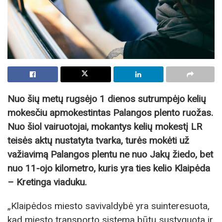
Nuo šių metų rugsėjo 1 dienos sutrumpėjo kelių
mokesčiu apmokestintas Palangos plento ruožas.
Nuo šiol vairuotojai, mokantys kelių mokestį LR
teisės aktų nustatyta tvarka, turės mokėti už
važiavimą Palangos plentu ne nuo Jakų žiedo, bet
nuo 11-ojo kilometro, kuris yra ties kelio Klaipėda
– Kretinga viaduku.
„Klaipėdos miesto savivaldybė yra suinteresuota,
kad miesto transporto sistema būtų sustyguota ir