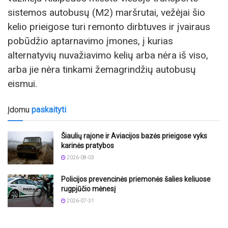
sistemos autobusų (M2) maršrutai, vežėjai šio
kelio prieigose turi remonto dirbtuves ir įvairaus
pobūdžio aptarnavimo įmones, į kurias
alternatyvių nuvažiavimo kelių arba nėra iš viso,
arba jie nėra tinkami žemagrindžių autobusų
eismui.
Įdomu
paskaityti
Šiaulių rajone ir Aviacijos bazės prieigose vyks
karinės pratybos
2026-08-03
Policijos prevencinės priemonės šalies keliuose
rugpjūčio mėnesį
2026-07-31