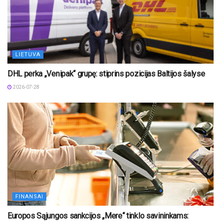
LIETUVA
DHL perka „Venipak“ grupę: stiprins pozicijas Baltijos šalyse
2026-07-28
FINANSAI
Europos Sąjungos sankcijos „Mere“ tinklo savininkams: