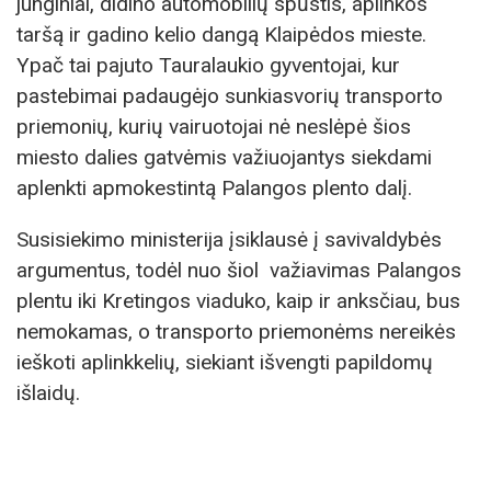
junginiai, didino automobilių spūstis, aplinkos
taršą ir gadino kelio dangą Klaipėdos mieste.
Ypač tai pajuto Tauralaukio gyventojai, kur
pastebimai padaugėjo sunkiasvorių transporto
priemonių, kurių vairuotojai nė neslėpė šios
miesto dalies gatvėmis važiuojantys siekdami
aplenkti apmokestintą Palangos plento dalį.
Susisiekimo ministerija įsiklausė į savivaldybės
argumentus, todėl nuo šiol važiavimas Palangos
plentu iki Kretingos viaduko, kaip ir anksčiau, bus
nemokamas, o transporto priemonėms nereikės
ieškoti aplinkkelių, siekiant išvengti papildomų
išlaidų.