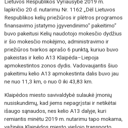
Lietuvos Respublikos Vyriausybė 2019 m.
lapkričio 20 d. nutarimu Nr. 1162 „Dėl Lietuvos
Respublikos kelių priežiūros ir plėtros programos
finansavimo įstatymo įgyvendinimo“ pakeitimo“
buvo pakeitusi Kelių naudotojo mokesčio dydžius
ir šio mokesčio mokėjimo, administravimo ir
priežiūros tvarkos aprašo 6 punktą, kuriuo buvo
pakeistas ir kelio A13 Klaipėda–Liepoja
apmokestintos zonos dydis. Vadovaujantis šiuo
pakeitimu kelio A13 apmokestinta dalis buvo jau
ne nuo 11,3 km, o nuo 0 iki 43,83 km.
Klaipėdos miesto savivaldybė sulaukė įmonių
nusiskundimų, kad jiems nepagrįstai ir netikėtai
išaugo sąnaudos, nes kelio A13 dalyje, kuri
remiantis minėtu 2019 m. nutarimu tapo mokama,
važinėja Klaipėdos miesto viešojo transporto