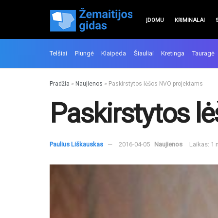
ĮDOMU
KRIMINALAI
Telšiai
Plungė
Klaipėda
Šiauliai
Kretinga
Tauragė
Pradžia
»
Naujienos
»
Paskirstytos lėšos NVO projektams
Paskirstytos l
Paulius Liškauskas
2016-04-05
Naujienos
Laikas: 1