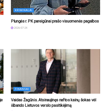
KRIMINALAI
Plungės r. PK pareigūnai prašo visuomenės pagalbos
2026-07-24
FINANSAI
je
Vaidas Žagūnis. Atsinaujinęs naftos kainų šokas vėl
išbando Lietuvos verslo pasitikėjimą