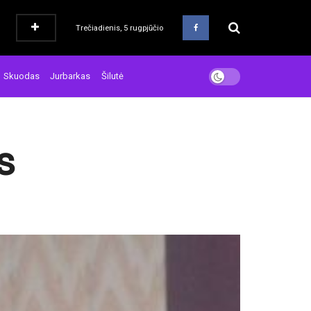
Trečiadienis, 5 rugpjūčio
Skuodas
Jurbarkas
Šilutė
s