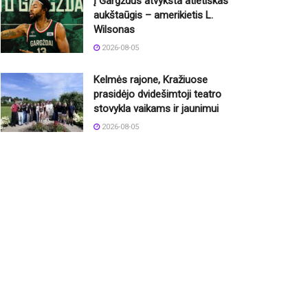
Į Gargždus atvyksta atletiškas
aukštaūgis – amerikietis L.
Wilsonas
2026-08-05
Kelmės rajone, Kražiuose
prasidėjo dvidešimtoji teatro
stovykla vaikams ir jaunimui
2026-08-05