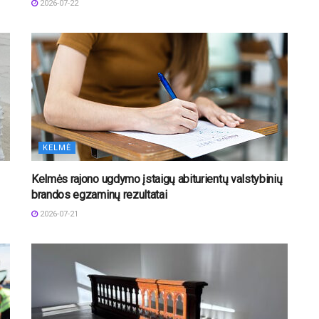
2026-07-22
KELMĖ
Kelmės rajono ugdymo įstaigų abiturientų valstybinių
brandos egzaminų rezultatai
2026-07-21