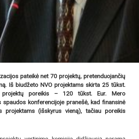
zacijos pateikė net 70 projektų, pretenduojančių
mą. Iš biudžeto NVO projektams skirta 25 tūkst.
ų projektų poreikis – 120 tūkst. Eur. Mero
spaudos konferencijoje pranešė, kad finansinė
 projektams (išskyrus vieną), tačiau poreikis
 projektų vertinimo komisija didžiausią paramą