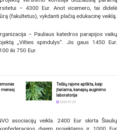
rsitetui – 4300 Eur. Anot vicemero, tai didelė
tūrą (fakultetus), vykdanti plačią edukacinę veiklą.
ganizacija – Pauliaus katedros parapijos vaikų
ojektą „Vilties spindulys“. Jis gaus 1450 Eur.
100 iki 750 Eur.
riemonės
Telšių rajone aptikta, kaip
o mėnesį
įtariama, kanapių auginimo
laboratorija
2026-07-29
NVO asociacijų veikla. 2400 Eur skirta Šiaulių
ų konfederacijos dviem projektams ir 1000 Eur