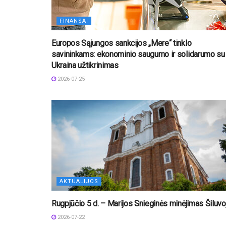
FINANSAI
Europos Sąjungos sankcijos „Mere“ tinklo
savininkams: ekonominio saugumo ir solidarumo su
Ukraina užtikrinimas
2026-07-25
AKTUALIJOS
Rugpjūčio 5 d. – Marijos Snieginės minėjimas Šiluvo
2026-07-22