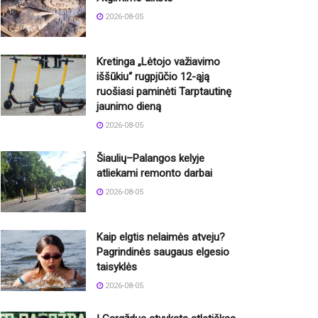
2026-08-05
Kretinga „Lėtojo važiavimo
iššūkiu“ rugpjūčio 12-ąją
ruošiasi paminėti Tarptautinę
jaunimo dieną
2026-08-05
Šiaulių–Palangos kelyje
atliekami remonto darbai
2026-08-05
Kaip elgtis nelaimės atveju?
Pagrindinės saugaus elgesio
taisyklės
2026-08-05