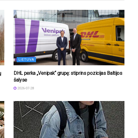
LIETUVA
ų
DHL perka „Venipak“ grupę: stiprins pozicijas Baltijos
šalyse
2026-07-28