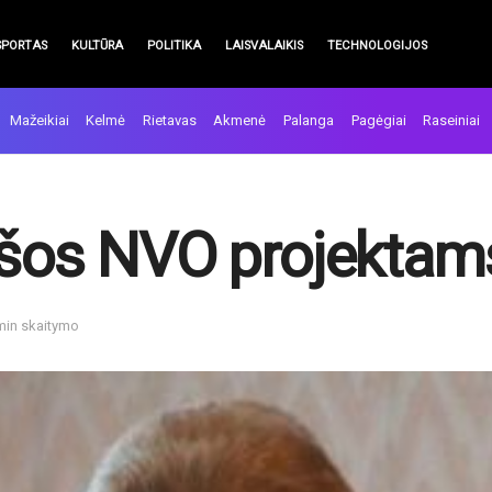
SPORTAS
KULTŪRA
POLITIKA
LAISVALAIKIS
TECHNOLOGIJOS
Mažeikiai
Kelmė
Rietavas
Akmenė
Palanga
Pagėgiai
Raseiniai
ėšos NVO projektam
 min skaitymo