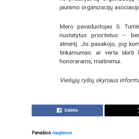
jaunimo organizacijų asociacija
Mero pavaduotojas S. Tumėn
nustatytus prioritetus – be
atmintį. Jis pasakojo, jog kom
tinkamumas: ar verta skirti l
honorarams, maitinimui.
Viešųjų ryšių skyriaus inform
Dalintis
Panašios
naujienos