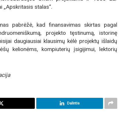
i „Apskritasis stalas“.
as pabrėžė, kad finansavimas skirtas pagal
ndruomeniškumą, projekto tęstinumą, istorinę
isijai daugiausiai klausimų kėlė projektų išlaidų
ėšų kelionėms, kompiuterių įsigijimui, lektorių
acija
Dalintis