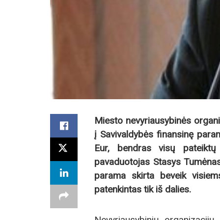
Miesto nevyriausybinės organi
į Savivaldybės finansinę para
Eur, bendras visų pateikt
pavaduotojas Stasys Tumėnas 
parama skirta beveik visiems
patenkintas tik iš dalies.
Nevyriausybinių organizacijų