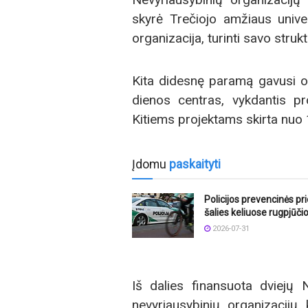
skyrė Trečiojo amžiaus unive
organizacija, turinti savo struk
Kita didesnę paramą gavusi or
dienos centras, vykdantis pr
Kitiems projektams skirta nuo 
Įdomu
paskaityti
Policijos prevencinės p
šalies keliuose rugpjūči
2026-07-31
Iš dalies finansuota dviejų 
nevyriausybinių organizacij