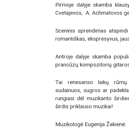
Pirmoje dalyje skamba klaus
Cvetajevos, A. Achmatovos ger
Sceninis sprendimas atspin
romantiškas, ekspresyvus, ja
Antroje dalyje skamba populiar
prancūzų kompozitorių gitaros m
Tai renesanso laikų rūmų mu
sudainuos, sugros ar padekl
rungiasi dėl muzikanto širdie
širdis priklauso muzikai!
Muzikologė Eugenija Žakienė: