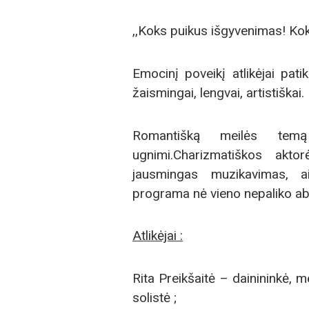
,,Koks puikus išgyvenimas! Ko
Emocinį poveikį atlikėjai pati
žaismingai, lengvai, artistiškai.
Romantišką meilės temą
ugnimi.Charizmatiškos aktor
jausmingas muzikavimas, ais
programa nė vieno nepaliko abe
A
tlikėjai :
Rita Preikšaitė – dainininkė, 
solistė ;