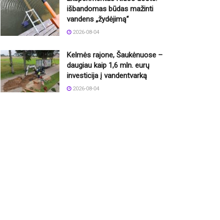
išbandomas būdas mažinti
vandens „žydėjimą“
2026-08-04
Kelmės rajone, Šaukėnuose –
daugiau kaip 1,6 mln. eurų
investicija į vandentvarką
2026-08-04