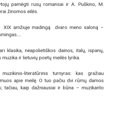
ytojų pamėgti rusų romansai ir A. Puškino, M.
ai žinomos eilės.
di XIX amžiuje madingą dvaro meno saloną –
usmingas….
i klasika, neapolietiškos dainos, italų, ispanų,
uzika ir lietuvių poetų meilės lyrika.
zikinis-literatūrinis turnyras: kas gražiau
amuos apie meilę. O tuo pačiu dvi rūmų damos
s; tačiau, kaip dažniausiai ir būna – muzikanto