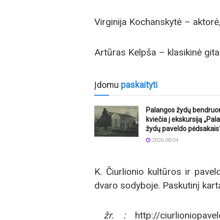
Virginija Kochanskytė – aktorė, 
Artūras Kelpša – klasikinė gita
Įdomu
paskaityti
Palangos žydų bendru
kviečia į ekskursiją „Pa
žydų paveldo pėdsakais
2026-08-04
K. Čiurlionio kultūros ir pave
dvaro sodyboje. Paskutinį kart
žr. :
http://ciurlioniopav