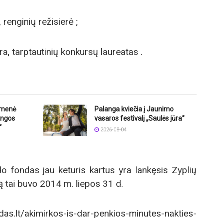
renginių režisierė ;
ra, tarptautinių konkursų laureatas .
omenė
Palanga kviečia į Jaunimo
langos
vasaros festivalį „Saulės jūra“
“
2026-08-04
ldo fondas jau keturis kartus yra lankęsis Zyplių
ą tai buvo 2014 m. liepos 31 d.
eldas.lt/akimirkos-is-dar-penkios-minutes-nakties-