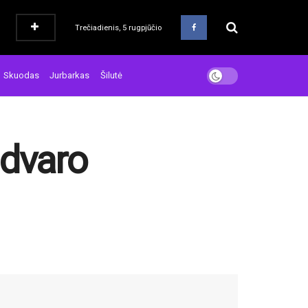
Trečiadienis, 5 rugpjūčio
Skuodas
Jurbarkas
Šilutė
 dvaro