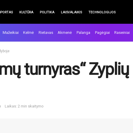
SPORTAS
KULTŪRA
POLITIKA
LAISVALAIKIS
TECHNOLOGIJOS
Mažeikiai
Kelmė
Rietavas
Akmenė
Palanga
Pagėgiai
Raseiniai
dyboje
mų turnyras“ Zyplių
s
Laikas: 2 min skaitymo