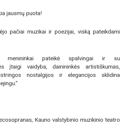
kia jausmų puota!
kėjo pačiai muzikai ir poezijai, viską pateikdami
 menininkai pateikė spalvingai ir su
ės įtaigi vaidyba, dainininkės artistiškumas,
tringos nostalgijos ir elegancijos sklidina
jingu.“
mecosopranas, Kauno valstybinio muzikinio teatro