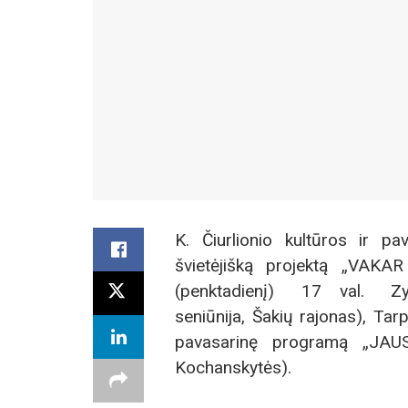
K. Čiurlionio kultūros ir pa
švietėjišką projektą „VA
(penktadienį) 17 val. Zyp
seniūnija, Šakių rajonas), Ta
pavasarinę programą „JAU
Kochanskytės).