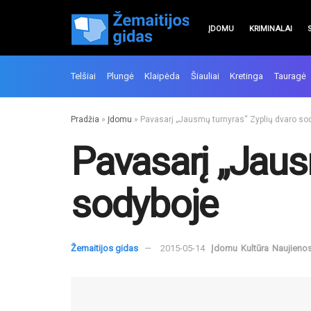
ĮDOMU
KRIMINALAI
Telšiai
Plungė
Klaipėda
Šiauliai
Kretinga
Tauragė
Pradžia
»
Įdomu
»
Pavasarį „Jausmų turnyras“ Zyplių dvaro so
Pavasarį „Jaus
sodyboje
Žemaitijos gidas
2015-05-14
Įdomu
Kultūra
Naujieno