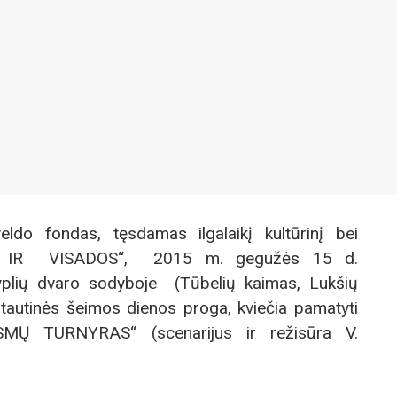
veldo fondas, tęsdamas ilgalaikį kultūrinį bei
KAR IR VISADOS“, 2015 m. gegužės 15 d.
lių dvaro sodyboje (Tūbelių kaimas, Lukšių
rptautinės šeimos dienos proga, kviečia pamatyti
SMŲ TURNYRAS“ (scenarijus ir režisūra V.