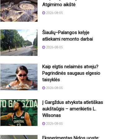
Atgimimo aikštė
2026-08-05
Šiaulių–Palangos kelyje
atliekami remonto darbai
2026-08-05
Kaip elgtis nelaimės atveju?
Pagrindinės saugaus elgesio
taisyklės
2026-08-05
Į Gargždus atvyksta atletiškas
aukštaūgis – amerikietis L.
Wilsonas
2026-08-05
Eksperimentas Nidos uoste: