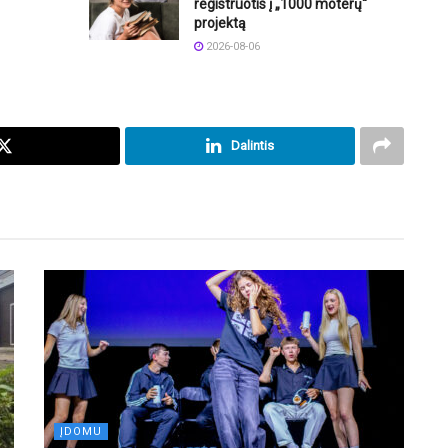
registruotis į „1000 moterų“
projektą
2026-08-06
Dalintis
ĮDOMU