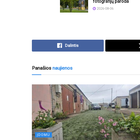
fotografijų paroda
2026-08-06
Dalintis
Panašios
naujienos
ĮDOMU