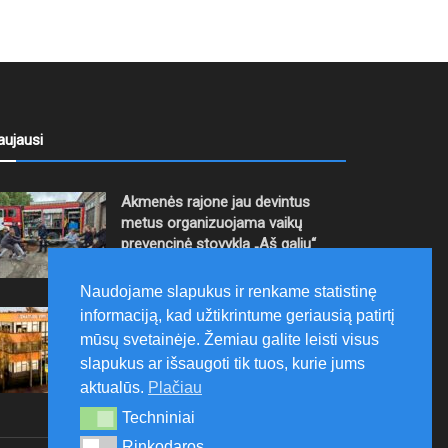
aujausi
Akmenės rajone jau devintus
metus organizuojama vaikų
prevencinė stovykla „Aš galiu“
2026-08-07
Naudojame slapukus ir renkame statistinę
informaciją, kad užtikrintume geriausią patirtį
Telšių rajone projektas – skatinti
pradedančiųjų smulkiojo ir
mūsų svetainėje. Žemiau galite leisti visus
vidutinio verslo subjektų kūrimąsi
slapukus ar išsaugoti tik tuos, kurie jums
aktualūs.
Plačiau
2026-08-07
Techniniai
Techniniai
Rinkodaros
Rinkodaros