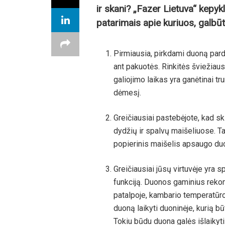
ir skani? „Fazer Lietuva“ kepyk
patarimais apie kuriuos, galbū
Pirmiausia, pirkdami duoną pard
ant pakuotės. Rinkitės šviežiaus
galiojimo laikas yra ganėtinai tr
dėmesį.
Greičiausiai pastebėjote, kad sk
dydžių ir spalvų maišeliuose. Tai
popierinis maišelis apsaugo duo
Greičiausiai jūsų virtuvėje yra s
funkciją. Duonos gaminius rekom
patalpoje, kambario temperatūroj
duoną laikyti duoninėje, kurią būt
Tokiu būdu duona galės išlaikyt