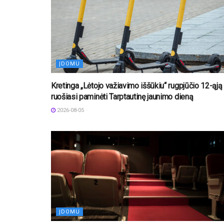
ĮDOMU
Kretinga „Lėtojo važiavimo iššūkiu“ rugpjūčio 12-ąją
ruošiasi paminėti Tarptautinę jaunimo dieną
2026-08-05
ĮDOMU