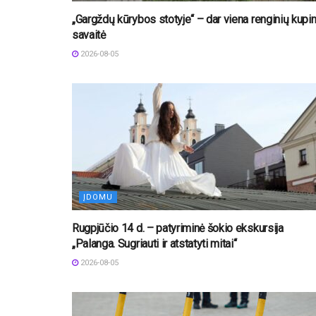
„Gargždų kūrybos stotyje“ – dar viena renginių kupi
savaitė
2026-08-05
ĮDOMU
Rugpjūčio 14 d. – patyriminė šokio ekskursija
„Palanga. Sugriauti ir atstatyti mitai“
2026-08-05