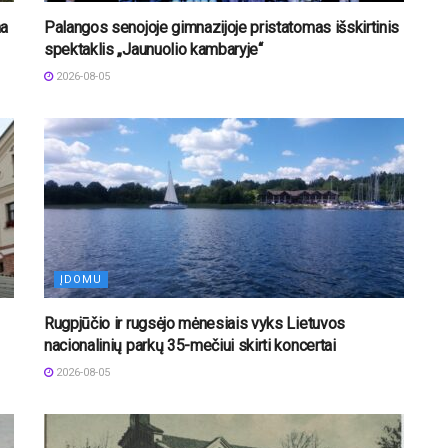
na
Palangos senojoje gimnazijoje pristatomas išskirtinis
spektaklis „Jaunuolio kambaryje“
2026-08-05
ĮDOMU
Rugpjūčio ir rugsėjo mėnesiais vyks Lietuvos
nacionalinių parkų 35-mečiui skirti koncertai
2026-08-05