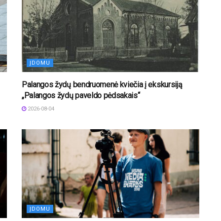
ĮDOMU
Palangos žydų bendruomenė kviečia į ekskursiją
„Palangos žydų paveldo pėdsakais“
2026-08-04
ĮDOMU