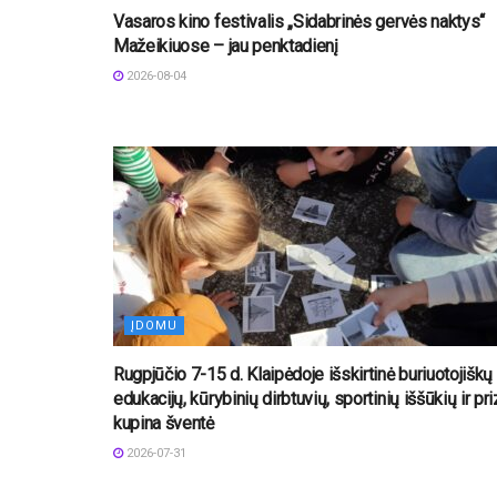
Vasaros kino festivalis „Sidabrinės gervės naktys“
Mažeikiuose – jau penktadienį
2026-08-04
ĮDOMU
Rugpjūčio 7-15 d. Klaipėdoje išskirtinė buriuotojiškų
edukacijų, kūrybinių dirbtuvių, sportinių iššūkių ir pr
kupina šventė
2026-07-31