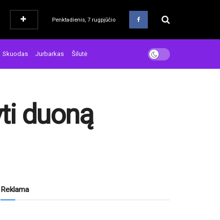
Penktadienis, 7 rugpjūčio
Skuodas
Jurbarkas
Šilutė
yti duoną
Reklama