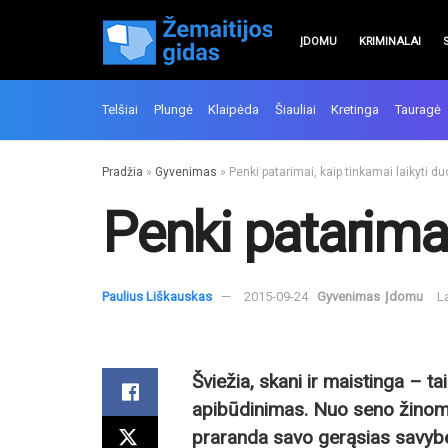
ĮDOMU
KRIMINALAI
Telšiai
Plungė
Klaipėda
Šiauliai
Kretinga
Tauragė
Pradžia
»
Gyvenimas
»
Penki patarimai, kaip tinkamai laikyti d
Penki patarimai
Paulius Liškauskas
2015-09-24
Gyvenimas
Įdomu
L
Šviežia, skani ir maistinga
–
ta
apibūdinimas. Nuo seno žinom
praranda savo gerąsias savybes.