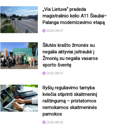
„Via Lietuva“ pradeda
magistralinio kelio A11 Šiauliai–
Palanga modernizavimo etapą
2026-08-07
Šilutės krašto žmonės su
negalia aktyviai įsitraukė į
Žmonių su negalia vasaros
sporto šventę
2026-08-07
Ryšių reguliavimo tarnyba
kviečia stiprinti skaitmeninį
raštingumą – pristatomos
nemokamos skaitmeninės
pamokos
2026-08-06