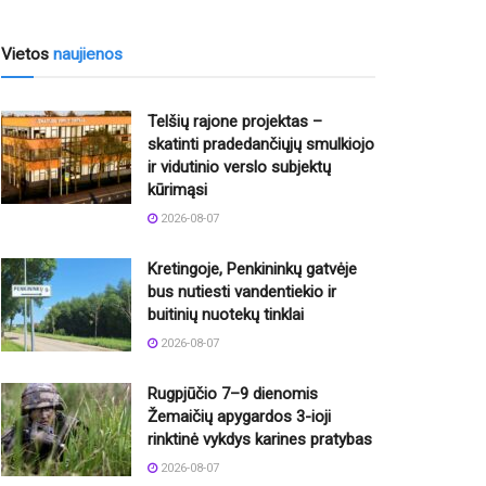
Vietos
naujienos
Telšių rajone projektas –
skatinti pradedančiųjų smulkiojo
ir vidutinio verslo subjektų
kūrimąsi
2026-08-07
Kretingoje, Penkininkų gatvėje
bus nutiesti vandentiekio ir
buitinių nuotekų tinklai
2026-08-07
Rugpjūčio 7–9 dienomis
Žemaičių apygardos 3-ioji
rinktinė vykdys karines pratybas
2026-08-07