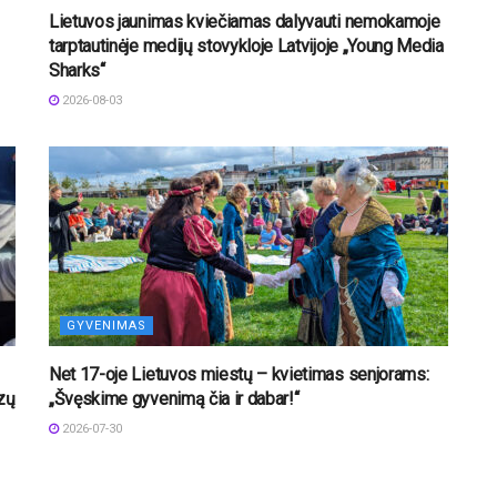
Lietuvos jaunimas kviečiamas dalyvauti nemokamoje
tarptautinėje medijų stovykloje Latvijoje „Young Media
Sharks“
2026-08-03
GYVENIMAS
Net 17-oje Lietuvos miestų – kvietimas senjorams:
izų
„Švęskime gyvenimą čia ir dabar!“
2026-07-30