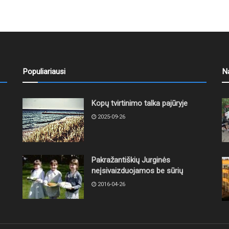
Populiariausi
N
Kopų tvirtinimo talka pajūryje
2025-09-26
Pakražantiškių Jurginės
neįsivaizduojamos be sūrių
2016-04-26