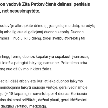
los vadovė Zita Petkevičienė dalinasi penkiais
t, net nesusimąstėte.
uotuvėje atkreipkite dėmesį į jos galiojimo datą, nurodytą
ią arba ilgiausiai galiojantį duonos kepalą. Duonos
umpas – nuo 3 iki 5 dienų, todėl svarbu atkreipti į tai
irtingų formų duonos kepalai yra supakuoti įvairiausių
 leidžia patogiai laikyti ją namuose. Polietileno arba
ną nuo džiūvimo ir kitos žalos.
peciali dėžė arba vieta, kuri atlieka duonos laikymo
enduojama laikyti sausoje vietoje, gerai vėdinamoje
e (+ 18 laipsnių) ir suvartoti per 4 dienas. Geriausia
ina tinkamai prižiūrėti, dažnai plauti, gerai išdžiovinti.
i daugiau vertingų medžiagų.