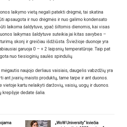
uonos laikymo vietą negali patekti drėgmė, tai skatina
ūti apsaugota ir nuo drėgmės ir nuo galimo kondensato
ūti laikoma šaldytuve, ypač šiltomis dienomis, kai visas
uonos laikymas šaldytuve suteikia jai kitas savybes –
a turimą skonį ir greičiau išdžiūsta. Šviežioje duonoje yra
abiausiai garuoja 0 – + 2 laipsnių temperatūroje. Taip pat
ugota nuo tiesioginių saulės spindulių.
mėgautis naujojo derliaus vaisiais, daugelis vabzdžių yra
urti ant įvairių maisto produktų, tame tarpe ir ant duonos.
e vietoje kartu nelaikyti daržovių, vaisių, uogų ir duonos.
ų krepšyje dedate šalia.
uojama
„WoW University“ kviečia