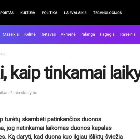
SPORTAS
KULTŪRA
POLITIKA
LAISVALAIKIS
TECHNOLOGIJOS
Mažeikiai
Kelmė
Rietavas
Akmenė
Palanga
Pagėgiai
Raseiniai
uoną
, kaip tinkamai laik
aikas: 2 min skaitymo
ip turėtų skambėti patinkančios duonos
a, jog netinkamai laikomas duonos kepalas
 Ką daryti, kad duona kuo ilgiau išliktų šviežia