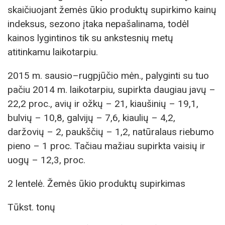
skaičiuojant žemės ūkio produktų supirkimo kainų
indeksus, sezono įtaka nepašalinama, todėl
kainos lygintinos tik su ankstesnių metų
atitinkamu laikotarpiu.
2015 m. sausio–rugpjūčio mėn., palyginti su tuo
pačiu 2014 m. laikotarpiu, supirkta daugiau javų –
22,2 proc., avių ir ožkų – 21, kiaušinių – 19,1,
bulvių – 10,8, galvijų – 7,6, kiaulių – 4,2,
daržovių – 2, paukščių – 1,2, natūralaus riebumo
pieno – 1 proc. Tačiau mažiau supirkta vaisių ir
uogų – 12,3, proc.
2 lentelė. Žemės ūkio produktų supirkimas
Tūkst. tonų