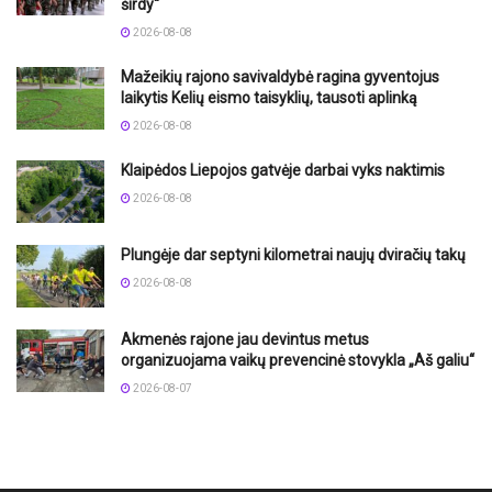
širdy“
2026-08-08
Mažeikių rajono savivaldybė ragina gyventojus
laikytis Kelių eismo taisyklių, tausoti aplinką
2026-08-08
Klaipėdos Liepojos gatvėje darbai vyks naktimis
2026-08-08
Plungėje dar septyni kilometrai naujų dviračių takų
2026-08-08
Akmenės rajone jau devintus metus
organizuojama vaikų prevencinė stovykla „Aš galiu“
2026-08-07