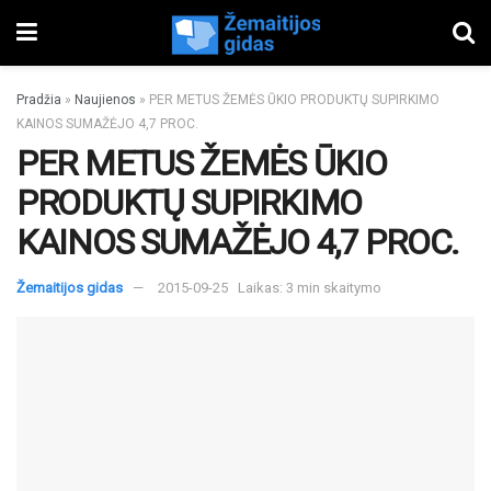
Pradžia
»
Naujienos
»
PER METUS ŽEMĖS ŪKIO PRODUKTŲ SUPIRKIMO
KAINOS SUMAŽĖJO 4,7 PROC.
PER METUS ŽEMĖS ŪKIO
PRODUKTŲ SUPIRKIMO
KAINOS SUMAŽĖJO 4,7 PROC.
Žemaitijos gidas
2015-09-25
Laikas: 3 min skaitymo