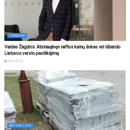
FINANSAI
Vaidas Žagūnis. Atsinaujinęs naftos kainų šokas vėl išbando
Lietuvos verslo pasitikėjimą
2026-07-22
AKTUALIJOS