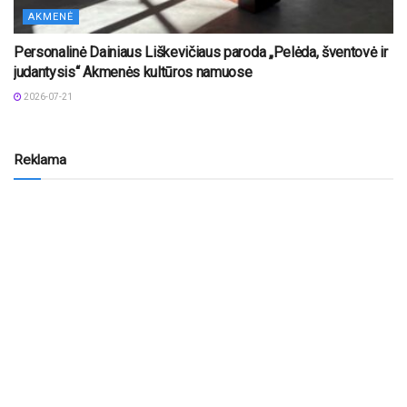
AKMENĖ
Personalinė Dainiaus Liškevičiaus paroda „Pelėda, šventovė ir
judantysis“ Akmenės kultūros namuose
2026-07-21
Reklama