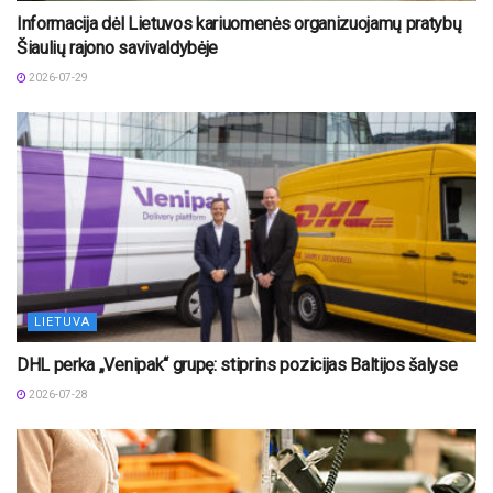
Informacija dėl Lietuvos kariuomenės organizuojamų pratybų
Šiaulių rajono savivaldybėje
2026-07-29
LIETUVA
DHL perka „Venipak“ grupę: stiprins pozicijas Baltijos šalyse
2026-07-28