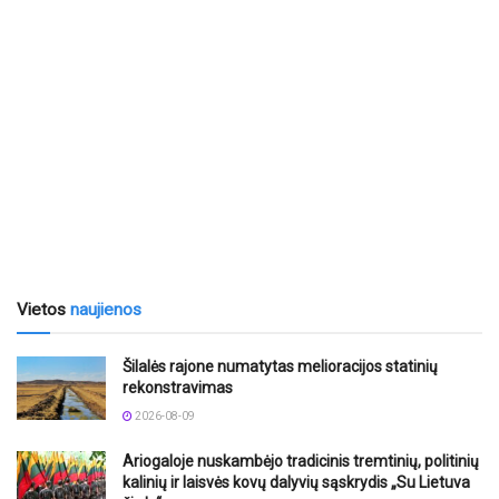
Vietos
naujienos
Šilalės rajone numatytas melioracijos statinių
rekonstravimas
2026-08-09
Ariogaloje nuskambėjo tradicinis tremtinių, politinių
kalinių ir laisvės kovų dalyvių sąskrydis „Su Lietuva