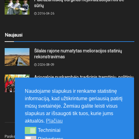
sūrių
2016-04-26
Naujausi
Šilalės rajone numatytas melioracijos statinių
rekonstravimas
2026-08-09
Ariogaloje nuskambėjo tradicinis tremtinių, politinių
kalinių ir laisvės kovų dalyvių sąskrydis „Su Lietuva
širdy“
Naudojame slapukus ir renkame statistinę
2026-08-08
informaciją, kad užtikrintume geriausią patirtį
mūsų svetainėje. Žemiau galite leisti visus
slapukus ar išsaugoti tik tuos, kurie jums
aktualūs.
Plačiau
Techniniai
Techniniai
Paskelbk naujieną
Rašyti redakcijai
Reklama