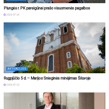
Plungės r. PK pareigūnai prašo visuomenės pagalbos
2026-07-24
AKTUALIJOS
Rugpjūčio 5 d. – Marijos Snieginės minėjimas Šiluvoje
2026-07-22