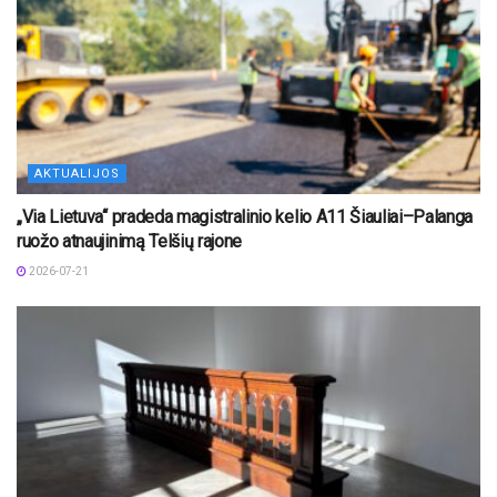
AKTUALIJOS
„Via Lietuva“ pradeda magistralinio kelio A11 Šiauliai–Palanga
ruožo atnaujinimą Telšių rajone
2026-07-21