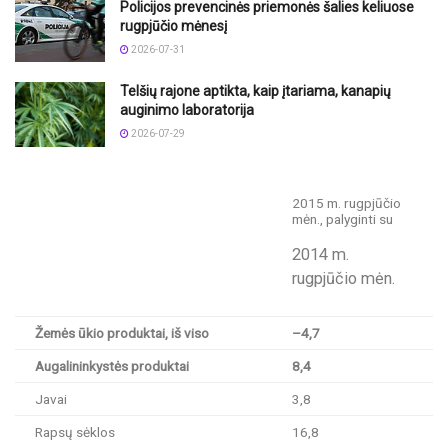
Policijos prevencinės priemonės šalies keliuose
rugpjūčio mėnesį
2026-07-31
Telšių rajone aptikta, kaip įtariama, kanapių
auginimo laboratorija
2026-07-29
2015 m. rugpjūčio
mėn., palyginti su
2014 m.
rugpjūčio mėn.
Žemės ūkio produktai, iš viso
–4,7
Augalininkystės produktai
8,4
Javai
3,8
Rapsų sėklos
16,8