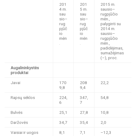
201
201
2015 m.
4 m.
5 m.
sausio–
sau
sau
rugpjūčio
sio–
sio–
mėn.,
rug
rug
palyginti su
pjūč
pjūč
2014 m.
io
io
sausio–
mėn
mėn
rugpjūčio
.
.
mėn.,
padidėjimas,
sumažėjimas
(–), proc.
Augalininkystės
produktai
Javai
170
208
22,2
9,8
9,4
Rapsų sėklos
224,
347,
54,8
6
7
Bulvės
25,1
27,8
10,8
Daržovės
34,7
35,4
2,0
Vaisiai ir uogos
8,1
7,1
–12,3