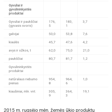
Gyvuliai ir
gyvulininkystės
produktai
Gyvuliai ir paukščiai
176,
183,
3,7
(gyvasis svoris)
5
1
galvijai
50,0
53,8
7,6
kiaulės
45,7
47,6
4,2
avys ir ožkos, t
62,0
75,0
21,0
paukščiai
80,7
81,7
1,2
Gyvulininkystės
produktai
natūralaus riebumo
954,
964,
1,0
pienas
8
6
kiaušiniai, mln. vnt.
305,
364,
19,1
9
3
2015 m. rugsėjo mėn. žemės ūkio produktų