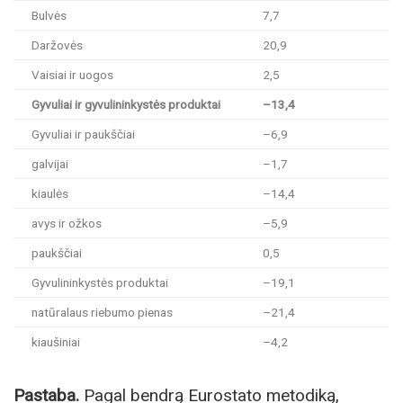
Bulvės
7,7
Daržovės
20,9
Vaisiai ir uogos
2,5
Gyvuliai ir gyvulininkystės produktai
–13,4
Gyvuliai ir paukščiai
–6,9
galvijai
–1,7
kiaulės
–14,4
avys ir ožkos
–5,9
paukščiai
0,5
Gyvulininkystės produktai
–19,1
natūralaus riebumo pienas
–21,4
kiaušiniai
–4,2
Pastaba.
Pagal bendrą Eurostato metodiką,