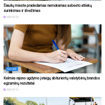
Šiaulių mieste pradedamas nemokamas asbesto atliekų
surinkimas ir išvežimas
2026-07-22
KELMĖ
Kelmės rajono ugdymo įstaigų abiturientų valstybinių brandos
egzaminų rezultatai
2026-07-21