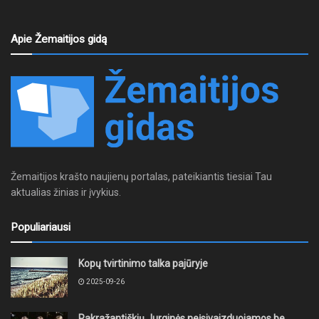
Apie Žemaitijos gidą
Žemaitijos krašto naujienų portalas, pateikiantis tiesiai Tau
aktualias žinias ir įvykius.
Populiariausi
Kopų tvirtinimo talka pajūryje
2025-09-26
Pakražantiškių Jurginės neįsivaizduojamos be