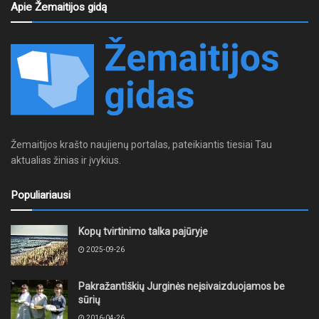
Apie Žemaitijos gidą
Žemaitijos krašto naujienų portalas, pateikiantis tiesiai Tau
aktualias žinias ir įvykius.
Populiariausi
Kopų tvirtinimo talka pajūryje
2025-09-26
Pakražantiškių Jurginės neįsivaizduojamos be
sūrių
2016-04-26