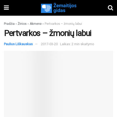
Pradžia
»
Žinios
»
Akmenė
»
Pertvarkos – žmonių labui
Pertvarkos – žmonių labui
Paulius Liškauskas
2017-03-20
Laikas: 2 min skaitymo