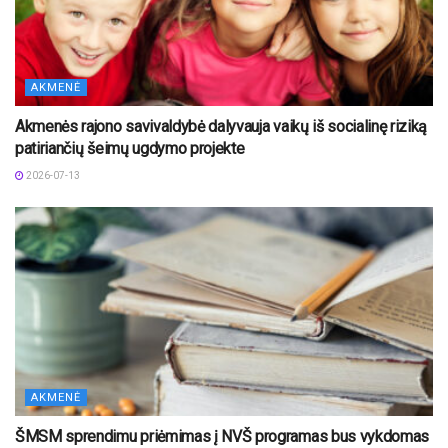
AKMENĖ
Akmenės rajono savivaldybė dalyvauja vaikų iš socialinę riziką
patiriančių šeimų ugdymo projekte
2026-07-13
AKMENĖ
ŠMSM sprendimu priėmimas į NVŠ programas bus vykdomas