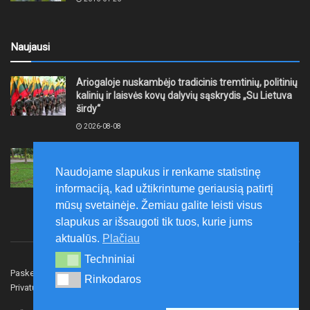
Naujausi
Ariogaloje nuskambėjo tradicinis tremtinių, politinių
kalinių ir laisvės kovų dalyvių sąskrydis „Su Lietuva
širdy“
2026-08-08
Mažeikių rajono savivaldybė ragina gyventojus
laikytis Kelių eismo taisyklių, tausoti aplinką
Naudojame slapukus ir renkame statistinę
2026-08-08
informaciją, kad užtikrintume geriausią patirtį
mūsų svetainėje. Žemiau galite leisti visus
slapukus ar išsaugoti tik tuos, kurie jums
aktualūs.
Plačiau
Techniniai
Techniniai
Paskelbk naujieną
Rašyti redakcijai
Reklama
Rinkodaros
Rinkodaros
Privatumo politika
Susisiekite