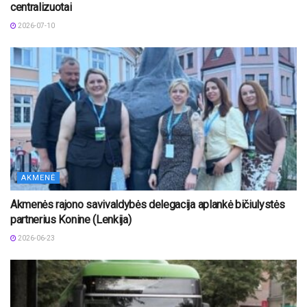
centralizuotai
2026-07-10
AKMENĖ
Akmenės rajono savivaldybės delegacija aplankė bičiulystės
partnerius Konine (Lenkija)
2026-06-23