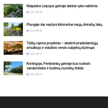
Klaipėdos Liepojos gatvėje darbai vyks naktimis
2026-08-08
Plungėje dar septyni kilometrai naujų dviračių takų
2026-08-08
Telšių rajone projektas – skatinti pradedančiųjų
smulkiojo ir vidutinio verslo subjektų kūrimąsi
2026-08-07
Kretingoje, Penkininkų gatvėje bus nutiesti
vandentiekio ir buitinių nuotekų tinklai
2026-08-07