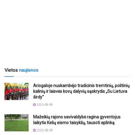
Vietos
naujienos
Ariogaloje nuskambėjo tradicinis tremtinių, politinių
kalinių ir laisvės kovų dalyvių sąskrydis „Su Lietuva
širdy“
2026-08-08
Mažeikių rajono savivaldybė ragina gyventojus
laikytis Kelių eismo taisyklių, tausoti aplinką
2026-08-08