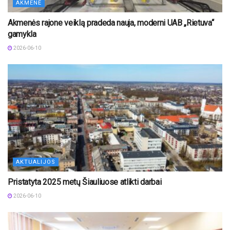
AKMENĖ
Akmenės rajone veiklą pradeda nauja, moderni UAB „Rietuva“
gamykla
2026-06-10
AKTUALIJOS
Pristatyta 2025 metų Šiauliuose atlikti darbai
2026-06-10