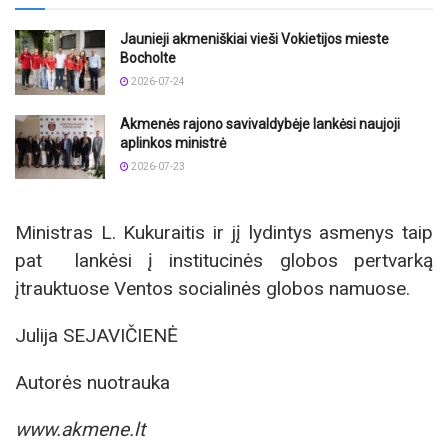
Jaunieji akmeniškiai vieši Vokietijos mieste
Bocholte
2026-07-24
Akmenės rajono savivaldybėje lankėsi naujoji
aplinkos ministrė
2026-07-23
Ministras L. Kukuraitis ir jį lydintys asmenys taip
pat lankėsi į institucinės globos pertvarką
įtrauktuose Ventos socialinės globos namuose.
Julija SEJAVIČIENĖ
Autorės nuotrauka
www.akmene.lt