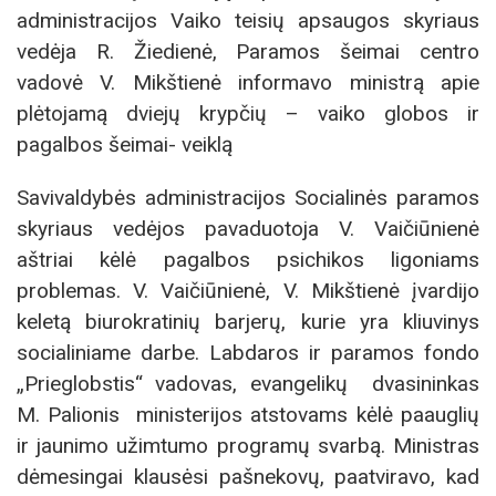
administracijos Vaiko teisių apsaugos skyriaus
vedėja R. Žiedienė, Paramos šeimai centro
vadovė V. Mikštienė informavo ministrą apie
plėtojamą dviejų krypčių – vaiko globos ir
pagalbos šeimai- veiklą
Savivaldybės administracijos Socialinės paramos
skyriaus vedėjos pavaduotoja V. Vaičiūnienė
aštriai kėlė pagalbos psichikos ligoniams
problemas. V. Vaičiūnienė, V. Mikštienė įvardijo
keletą biurokratinių barjerų, kurie yra kliuvinys
socialiniame darbe. Labdaros ir paramos fondo
„Prieglobstis“ vadovas, evangelikų dvasininkas
M. Palionis ministerijos atstovams kėlė paauglių
ir jaunimo užimtumo programų svarbą. Ministras
dėmesingai klausėsi pašnekovų, paatviravo, kad