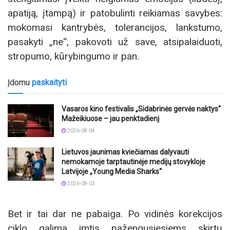
apatiją, įtampą) ir patobulinti reikiamas savybes:
mokomasi kantrybės, tolerancijos, lankstumo,
pasakyti „ne“, pakovoti už save, atsipalaiduoti,
stropumo, kūrybingumo ir pan.
Įdomu
paskaityti
Vasaros kino festivalis „Sidabrinės gervės naktys“
Mažeikiuose – jau penktadienį
2026-08-04
Lietuvos jaunimas kviečiamas dalyvauti
nemokamoje tarptautinėje medijų stovykloje
Latvijoje „Young Media Sharks“
2026-08-03
Bet ir tai dar ne pabaiga. Po vidinės korekcijos
ciklo galima imtis pažengusiesiems skirtų