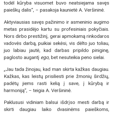
todėl kūryba visuomet buvo neatsiejama savęs
paieškų dalis“, – pasakoja kaunietė A. Veršininė.
Aktyviausias savęs pažinimo ir asmeninio augimo
metas prasidėjo kartu su profesiniais pokyčiais.
Nors dirbo prestižinį, gerai apmokamą rinkodaros
vadovės darbą, puikiai sekėsi, vis dėlto juo toliau,
juo labiau jautė, kad darbas pripildo piniginę,
paglosto augantį
ego
, bet nesuteikia peno sielai.
„Jau tada žinojau, kad man skirta kažkas daugiau.
Kažkas, kas leistų prisiliesti prie žmonių širdžių,
padėtų jiems rasti kelią į save, į kūrybą ir
harmoniją“, – teigia A. Veršininė.
Paklususi vidiniam balsui išdrįso mesti darbą ir
skirti daugiau laiko dvasinėms paieškoms,