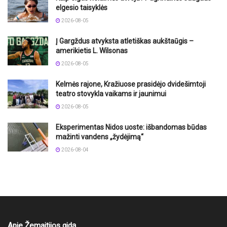
elgesio taisyklės
2026-08-05
Į Gargždus atvyksta atletiškas aukštaūgis –
amerikietis L. Wilsonas
2026-08-05
Kelmės rajone, Kražiuose prasidėjo dvidešimtoji
teatro stovykla vaikams ir jaunimui
2026-08-05
Eksperimentas Nidos uoste: išbandomas būdas
mažinti vandens „žydėjimą“
2026-08-04
Apie Žemaitijos gidą