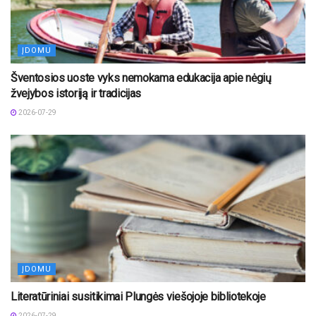
ĮDOMU
Šventosios uoste vyks nemokama edukacija apie nėgių
žvejybos istoriją ir tradicijas
2026-07-29
ĮDOMU
Literatūriniai susitikimai Plungės viešojoje bibliotekoje
2026-07-29