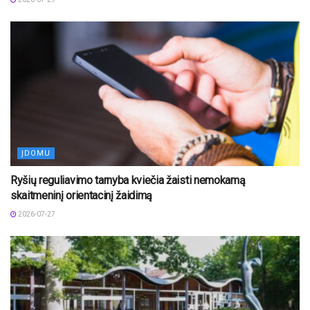
ĮDOMU
Ryšių reguliavimo tarnyba kviečia žaisti nemokamą
skaitmeninį orientacinį žaidimą
2026-07-27