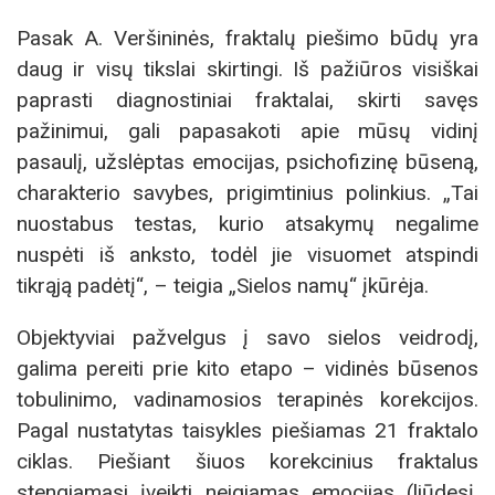
Pasak A. Veršininės, fraktalų piešimo būdų yra
daug ir visų tikslai skirtingi. Iš pažiūros visiškai
paprasti diagnostiniai fraktalai, skirti savęs
pažinimui, gali papasakoti apie mūsų vidinį
pasaulį, užslėptas emocijas, psichofizinę būseną,
charakterio savybes, prigimtinius polinkius. „Tai
nuostabus testas, kurio atsakymų negalime
nuspėti iš anksto, todėl jie visuomet atspindi
tikrąją padėtį“, – teigia „Sielos namų“ įkūrėja.
Objektyviai pažvelgus į savo sielos veidrodį,
galima pereiti prie kito etapo – vidinės būsenos
tobulinimo, vadinamosios terapinės korekcijos.
Pagal nustatytas taisykles piešiamas 21 fraktalo
ciklas. Piešiant šiuos korekcinius fraktalus
stengiamasi įveikti neigiamas emocijas (liūdesį,