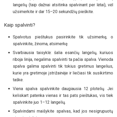
langelių (taip dažnai atsitinka spalvinant per lėtai), vėl
užsimerkite ir dar 15–20 sekundžių pieškite.
Kaip spalvinti?
Spalvotus pieštukus pasirinkite tik užsimerkę, o
spalvinkite, žinoma, atsimerkę.
Svarbiausia taisyklė: šalia esančių langelių, kuriuos
riboja linija, negalima spalvinti ta pačia spalva. Vienoda
spalva galima spalvinti tik tokius gretimus langelius,
kurie yra gretimoje įstrižainėje ir liečiasi tik susikirtimo
taške.
Viena spalva spalvinkite daugiausia 12 plotelių. Jei
keliskart patenka vienas ir tas pats pieštukas, vis tiek
spalvinkite juo 1–12 langelių.
Spalvindami maišykite spalvas, kad jos nesigrupuotų