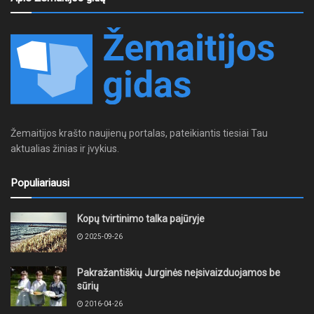
Žemaitijos krašto naujienų portalas, pateikiantis tiesiai Tau
aktualias žinias ir įvykius.
Populiariausi
Kopų tvirtinimo talka pajūryje
2025-09-26
Pakražantiškių Jurginės neįsivaizduojamos be
sūrių
2016-04-26