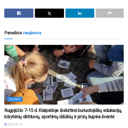
Panašios
naujienos
ĮDOMU
Rugpjūčio 7-15 d. Klaipėdoje išskirtinė buriuotojiškų edukacijų,
kūrybinių dirbtuvių, sportinių iššūkių ir prizų kupina šventė
2026-07-31