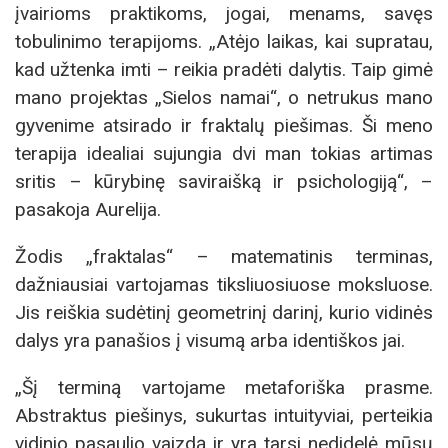
įvairioms praktikoms, jogai, menams, savęs
tobulinimo terapijoms. „Atėjo laikas, kai supratau,
kad užtenka imti – reikia pradėti dalytis. Taip gimė
mano projektas „Sielos namai“, o netrukus mano
gyvenime atsirado ir fraktalų piešimas. Ši meno
terapija idealiai sujungia dvi man tokias artimas
sritis – kūrybinę saviraišką ir psichologiją“, –
pasakoja Aurelija.
Žodis „fraktalas“ – matematinis terminas,
dažniausiai vartojamas tiksliuosiuose moksluose.
Jis reiškia sudėtinį geometrinį darinį, kurio vidinės
dalys yra panašios į visumą arba identiškos jai.
„Šį terminą vartojame metaforiška prasme.
Abstraktus piešinys, sukurtas intuityviai, perteikia
vidinio pasaulio vaizdą ir yra tarsi nedidelė mūsų