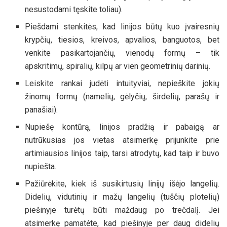
nesustodami tęskite toliau).
Piešdami stenkitės, kad linijos būtų kuo įvairesnių
krypčių, tiesios, kreivos, apvalios, banguotos, bet
venkite pasikartojančių, vienodų formų – tik
apskritimų, spiralių, kilpų ar vien geometrinių darinių.
Leiskite rankai judėti intuityviai, nepieškite jokių
žinomų formų (namelių, gėlyčių, širdelių, parašų ir
panašiai).
Nupiešę kontūrą, linijos pradžią ir pabaigą ar
nutrūkusias jos vietas atsimerkę prijunkite prie
artimiausios linijos taip, tarsi atrodytų, kad taip ir buvo
nupiešta.
Pažiūrėkite, kiek iš susikirtusių linijų išėjo langelių.
Didelių, vidutinių ir mažų langelių (tuščių plotelių)
piešinyje turėtų būti maždaug po trečdalį. Jei
atsimerkę pamatėte, kad piešinyje per daug didelių