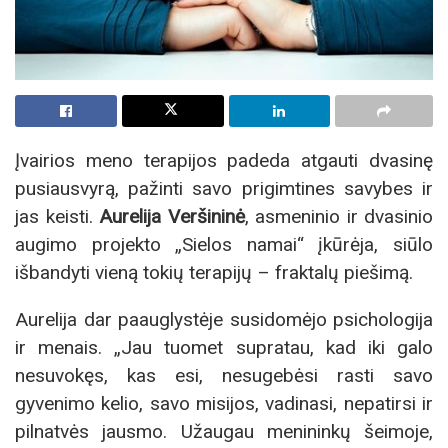
Įvairios meno terapijos padeda atgauti dvasinę
pusiausvyrą, pažinti savo prigimtines savybes ir
jas keisti.
Aurelija Veršininė
, asmeninio ir dvasinio
augimo projekto „Sielos namai“ įkūrėja, siūlo
išbandyti vieną tokių terapijų – fraktalų piešimą.
Aurelija dar paauglystėje susidomėjo psichologija
ir menais. „Jau tuomet supratau, kad iki galo
nesuvokęs, kas esi, nesugebėsi rasti savo
gyvenimo kelio, savo misijos, vadinasi, nepatirsi ir
pilnatvės jausmo. Užaugau menininkų šeimoje,