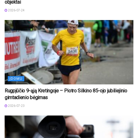
objektai
2026-07-24
ĮDOMU
Rugpjūčio 9-ąją Kretingoje – Piotro Silkino 85-ojo jubiliejinio
gimtadienio bėgimas
2026-07-23