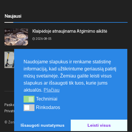
Naujausi
Klaipėdoje atnaujinama Atgimimo aikštė
2026-08-05
Kretinga „Lėtojo važiavimo iššūkiu“ rugpjūčio 12-ąją
ruošiasi paminėti Tarptautinę jaunimo dieną
Naudojame slapukus ir renkame statistinę
2026-08-05
informaciją, kad užtikrintume geriausią patirtį
mūsų svetainėje. Žemiau galite leisti visus
slapukus ar išsaugoti tik tuos, kurie jums
aktualūs.
Plačiau
Techniniai
Techniniai
Paskelbk naujieną
Rašyti redakcijai
Reklama
Rinkodaros
Rinkodaros
Privatumo politika
Susisiekite
© Žemaitijos gidas.
Išsaugoti nustatymus
Leisti visus