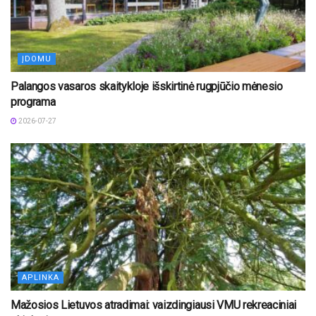
ĮDOMU
Palangos vasaros skaitykloje išskirtinė rugpjūčio mėnesio
programa
2026-07-27
APLINKA
Mažosios Lietuvos atradimai: vaizdingiausi VMU rekreaciniai