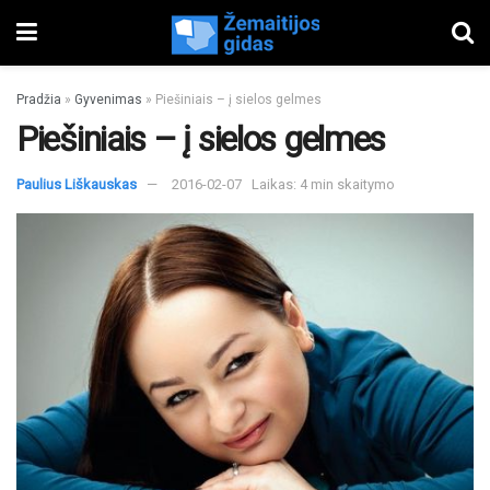
Pradžia
»
Gyvenimas
»
Piešiniais – į sielos gelmes
Piešiniais – į sielos gelmes
Paulius Liškauskas
2016-02-07
Laikas: 4 min skaitymo