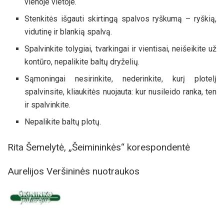
vienoje vietoje.
Stenkitės išgauti skirtingą spalvos ryškumą – ryškią,
vidutinę ir blankią spalvą.
Spalvinkite tolygiai, tvarkingai ir vientisai, neišeikite už
kontūro, nepalikite baltų dryželių.
Sąmoningai nesirinkite, nederinkite, kurį plotelį
spalvinsite, kliaukitės nuojauta: kur nusileido ranka, ten
ir spalvinkite.
Nepalikite baltų plotų.
Rita Šemelytė, „Šeimininkės“ korespondentė
Aurelijos Veršininės nuotraukos