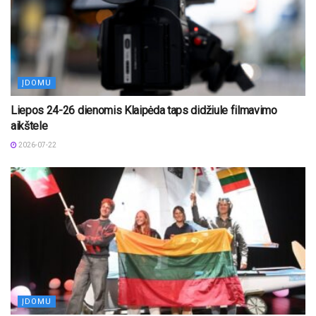
ĮDOMU
Liepos 24-26 dienomis Klaipėda taps didžiule filmavimo
aikštele
2026-07-22
ĮDOMU