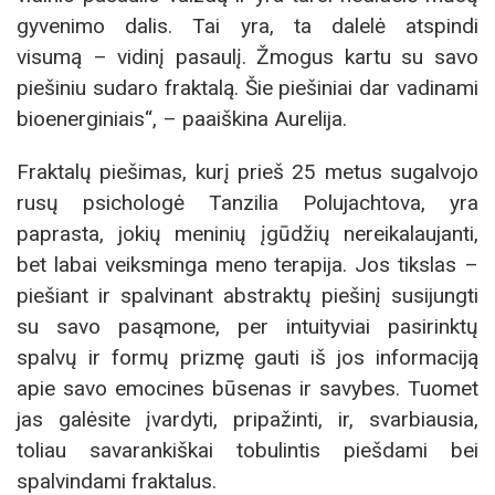
gyvenimo dalis. Tai yra, ta dalelė atspindi
visumą – vidinį pasaulį. Žmogus kartu su savo
piešiniu sudaro fraktalą. Šie piešiniai dar vadinami
bioenerginiais“, – paaiškina Aurelija.
Fraktalų piešimas, kurį prieš 25 metus sugalvojo
rusų psichologė Tanzilia Polujachtova, yra
paprasta, jokių meninių įgūdžių nereikalaujanti,
bet labai veiksminga meno terapija. Jos tikslas –
piešiant ir spalvinant abstraktų piešinį susijungti
su savo pasąmone, per intuityviai pasirinktų
spalvų ir formų prizmę gauti iš jos informaciją
apie savo emocines būsenas ir savybes. Tuomet
jas galėsite įvardyti, pripažinti, ir, svarbiausia,
toliau savarankiškai tobulintis piešdami bei
spalvindami fraktalus.