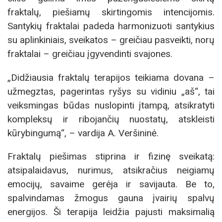
fraktalų, piešiamų skirtingomis intencijomis.
Santykių fraktalai padeda harmonizuoti santykius
su aplinkiniais, sveikatos – greičiau pasveikti, norų
fraktalai – greičiau įgyvendinti svajones.
„Didžiausia fraktalų terapijos teikiama dovana –
užmegztas, pagerintas ryšys su vidiniu „aš“, tai
veiksmingas būdas nuslopinti įtampą, atsikratyti
kompleksų ir ribojančių nuostatų, atskleisti
kūrybingumą“, – vardija A. Veršininė.
Fraktalų piešimas stiprina ir fizinę sveikatą:
atsipalaidavus, nurimus, atsikračius neigiamų
emocijų, savaime gerėja ir savijauta. Be to,
spalvindamas žmogus gauna įvairių spalvų
energijos. Ši terapija leidžia pajusti maksimalią