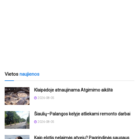
Vietos
naujienos
Klaipėdoje atnaujinama Atgimimo aikštė
2026-08-05
Šiaulių–Palangos kelyje atliekami remonto darbai
2026-08-05
Kaip elgtis nelaimės atveju? Pagrindinės saugaus