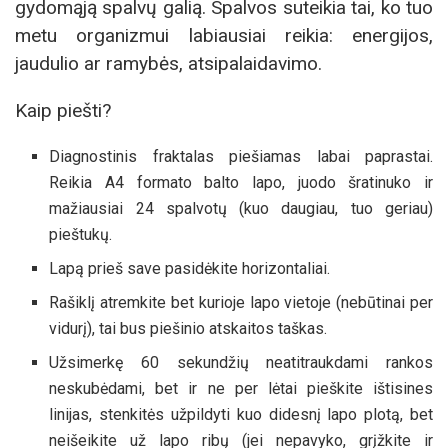
gydomąją spalvų galią. Spalvos suteikia tai, ko tuo
metu organizmui labiausiai reikia: energijos,
jaudulio ar ramybės, atsipalaidavimo.
Kaip piešti?
Diagnostinis fraktalas piešiamas labai paprastai.
Reikia A4 formato balto lapo, juodo šratinuko ir
mažiausiai 24 spalvotų (kuo daugiau, tuo geriau)
pieštukų.
Lapą prieš save pasidėkite horizontaliai.
Rašiklį atremkite bet kurioje lapo vietoje (nebūtinai per
vidurį), tai bus piešinio atskaitos taškas.
Užsimerkę 60 sekundžių neatitraukdami rankos
neskubėdami, bet ir ne per lėtai pieškite ištisines
linijas, stenkitės užpildyti kuo didesnį lapo plotą, bet
neišeikite už lapo ribų (jei nepavyko, grįžkite ir