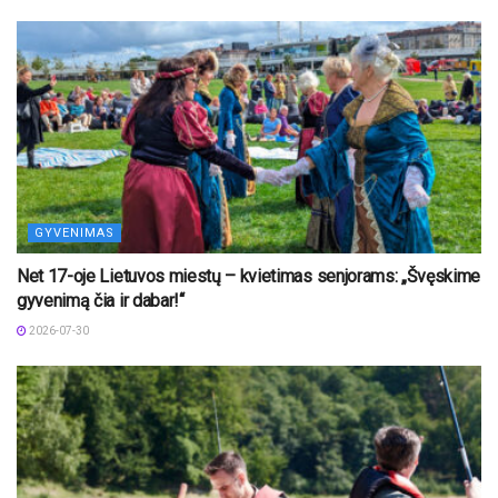
GYVENIMAS
Net 17-oje Lietuvos miestų – kvietimas senjorams: „Švęskime
gyvenimą čia ir dabar!“
2026-07-30