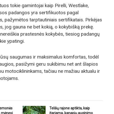
s tokie gamintojai kaip Pirelli, Westlake,
 Visos padangos yra sertifikuotos pagal
 pažymėtos tarptautiniais sertifikatais. Pirkėjas
s, jog gauna ne bet kokią, o kokybišką prekę.
 nereiškia prastesnės kokybės, tiesiog padangų
kie ypatingi.
Jūsų saugumas ir maksimalus komfortas, todėl
gios, pasižymi geru sukibimu net ant šlapios
u motociklininkams, tačiau ne mažiau aktualu ir
uotojams.
riemonės
Telšių rajone aptikta, kaip
o mėnesį
įtariama, kanapių auginimo