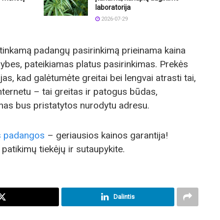
laboratorija
2026-07-29
 tinkamą padangų pasirinkimą prieinama kaina
ybes, pateikiamas platus pasirinkimas. Prekės
jas, kad galėtumėte greitai bei lengvai atrasti tai,
nternetu – tai greitas ir patogus būdas,
nas bus pristatytos nurodytu adresu.
s padangos
– geriausios kainos garantija!
patikimų tiekėjų ir sutaupykite.
Dalintis