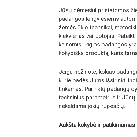
Jūsų dėmesiui pristatomos žiem
padangos lengviesiems automo
žemės ūkio technikai, motocik
kiekvienas vairuotojas. Pateikt
kainomis. Pigios padangos yra p
kokybišką produktą, kuris tarnau
Jeigu nežinote, kokias padangas 
kurie padės Jums išsirinkti in
tinkamas. Parinktų padangų dyd
techninius parametrus ir Jūsų p
nekeldama jokių rūpesčių.
Aukšta kokybė ir patikimumas