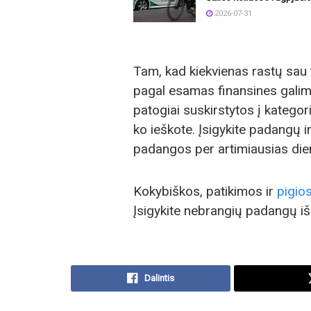
2026-07-31
Tam, kad kiekvienas rastų sau
pagal esamas finansines galim
patogiai suskirstytos į kategori
ko ieškote. Įsigykite padangų i
padangos per artimiausias die
Kokybiškos, patikimos ir
pigio
Įsigykite nebrangių padangų iš 
Dalintis