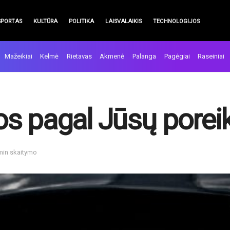
SPORTAS
KULTŪRA
POLITIKA
LAISVALAIKIS
TECHNOLOGIJOS
Mažeikiai
Kelmė
Rietavas
Akmenė
Palanga
Pagėgiai
Raseiniai
s pagal Jūsų porei
 min skaitymo