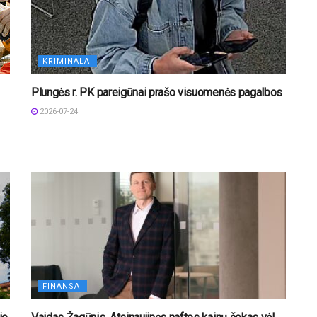
KRIMINALAI
Plungės r. PK pareigūnai prašo visuomenės pagalbos
2026-07-24
FINANSAI