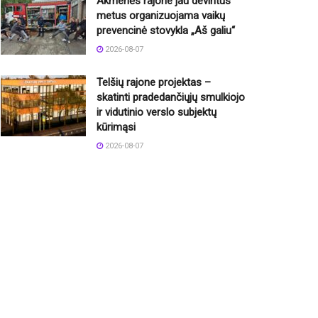
Akmenės rajone jau devintus
metus organizuojama vaikų
prevencinė stovykla „Aš galiu“
2026-08-07
Telšių rajone projektas –
skatinti pradedančiųjų smulkiojo
ir vidutinio verslo subjektų
kūrimąsi
2026-08-07