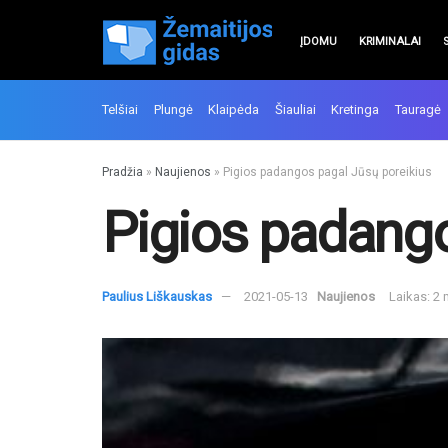
ĮDOMU
KRIMINALAI
Telšiai
Plungė
Klaipėda
Šiauliai
Kretinga
Tauragė
Pradžia
»
Naujienos
»
Pigios padangos pagal Jūsų poreikius
Pigios padango
Paulius Liškauskas
2021-05-13
Naujienos
Laikas: 2