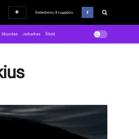
Šeštadienis, 8 rugpjūčio
Skuodas
Jurbarkas
Šilutė
kius