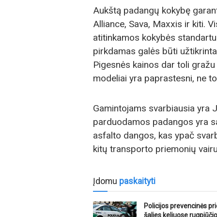
Aukštą padangų kokybę garantuo
Alliance, Sava, Maxxis ir kiti.
atitinkamos kokybės standartus,
pirkdamas galės būti užtikrinta
Pigesnės kainos dar toli gražu
modeliai yra paprastesni, ne to
Gamintojams svarbiausia yra 
parduodamos padangos yra sau
asfalto dangos, kas ypač svarb
kitų transporto priemonių vair
Įdomu
paskaityti
Policijos prevencinės p
šalies keliuose rugpjūči