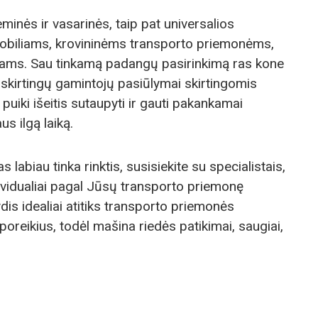
inės ir vasarinės, taip pat universalios
biliams, krovininėms transporto priemonėms,
lams. Sau tinkamą padangų pasirinkimą ras kone
i skirtingų gamintojų pasiūlymai skirtingomis
uiki išeitis sutaupyti ir gauti pakankamai
s ilgą laiką.
labiau tinka rinktis, susisiekite su specialistais,
dividualiai pagal Jūsų transporto priemonę
is idealiai atitiks transporto priemonės
oreikius, todėl mašina riedės patikimai, saugiai,