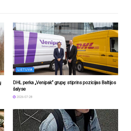
LIETUVA
ų
DHL perka „Venipak“ grupę: stiprins pozicijas Baltijos
šalyse
2026-07-28