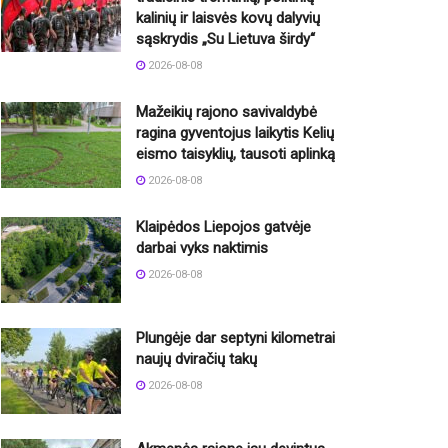
kalinių ir laisvės kovų dalyvių
sąskrydis „Su Lietuva širdy“
2026-08-08
Mažeikių rajono savivaldybė
ragina gyventojus laikytis Kelių
eismo taisyklių, tausoti aplinką
2026-08-08
Klaipėdos Liepojos gatvėje
darbai vyks naktimis
2026-08-08
Plungėje dar septyni kilometrai
naujų dviračių takų
2026-08-08