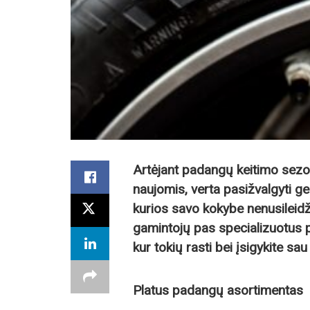
Artėjant padangų keitimo sezo
naujomis, verta pasižvalgyti g
kurios savo kokybe nenusileid
gamintojų pas specializuotus pa
kur tokių rasti bei įsigykite s
Platus padangų asortimentas