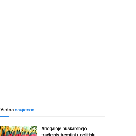
Vietos
naujienos
Ariogaloje nuskambėjo
tradicinis tremtinių, politinių