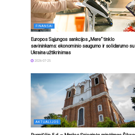
FINANSAI
Europos Sąjungos sankcijos „Mere“ tinklo
savininkams: ekonominio saugumo ir solidarumo su
Ukraina užtikrinimas
2026-07-25
AKTUALIJOS