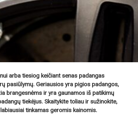
nui arba tiesiog keičiant senas padangas
erų pasiūlymų. Geriausios yra pigios padangos,
žia brangesnėms ir yra gaunamos iš patikimų
dangų tiekėjus. Skaitykite toliau ir sužinokite,
au labiausiai tinkamas geromis kainomis.