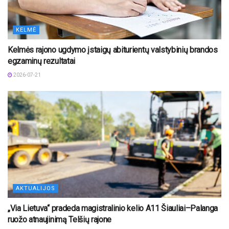
KELMĖ
Kelmės rajono ugdymo įstaigų abiturientų valstybinių brandos
egzaminų rezultatai
2026-07-21
AKTUALIJOS
„Via Lietuva“ pradeda magistralinio kelio A11 Šiauliai–Palanga
ruožo atnaujinimą Telšių rajone