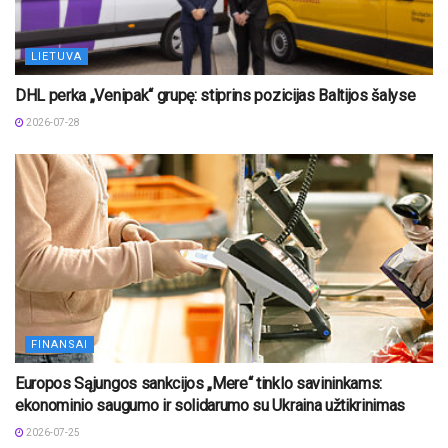
LIETUVA
DHL perka „Venipak“ grupę: stiprins pozicijas Baltijos šalyse
2026-07-28
FINANSAI
Europos Sąjungos sankcijos „Mere“ tinklo savininkams:
ekonominio saugumo ir solidarumo su Ukraina užtikrinimas
2026-07-25