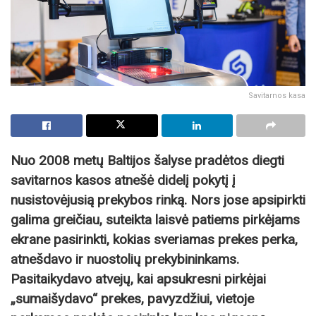
Savitarnos kasa
Nuo 2008 metų Baltijos šalyse pradėtos diegti
savitarnos kasos atnešė didelį pokytį į
nusistovėjusią prekybos rinką. Nors jose apsipirkti
galima greičiau, suteikta laisvė patiems pirkėjams
ekrane pasirinkti, kokias sveriamas prekes perka,
atnešdavo ir nuostolių prekybininkams.
Pasitaikydavo atvejų, kai apsukresni pirkėjai
„sumaišydavo“ prekes, pavyzdžiui, vietoje