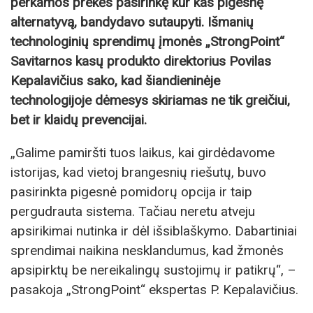
perkamos prekės pasirinkę kur kas pigesnę
alternatyvą, bandydavo sutaupyti. Išmanių
technologinių sprendimų įmonės „StrongPoint“
Savitarnos kasų produkto direktorius Povilas
Kepalavičius sako, kad šiandieninėje
technologijoje dėmesys skiriamas ne tik greičiui,
bet ir klaidų prevencijai.
„Galime pamiršti tuos laikus, kai girdėdavome
istorijas, kad vietoj brangesnių riešutų, buvo
pasirinkta pigesnė pomidorų opcija ir taip
pergudrauta sistema. Tačiau neretu atveju
apsirikimai nutinka ir dėl išsiblaškymo. Dabartiniai
sprendimai naikina nesklandumus, kad žmonės
apsipirktų be nereikalingų sustojimų ir patikrų“, –
pasakoja „StrongPoint“ ekspertas P. Kepalavičius.