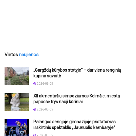
Vietos
naujienos
„Gargždų kūrybos stotyje“ – dar viena renginių
kupina savaitė
2026-08-05
XII akmentašių simpoziumas Kelmėje: miestą
papuošė trys nauji kūriniai
2026-08-05
Palangos senojoje gimnazijoje pristatomas
išskirtinis spektaklis „Jaunuolio kambaryje“
2026-08-05