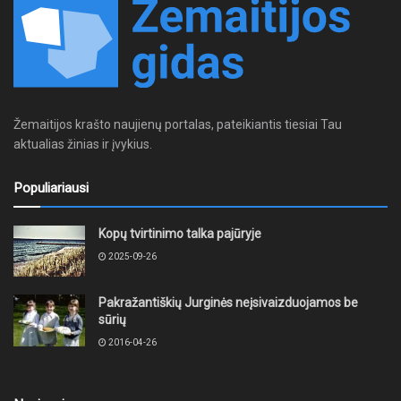
Žemaitijos krašto naujienų portalas, pateikiantis tiesiai Tau
aktualias žinias ir įvykius.
Populiariausi
Kopų tvirtinimo talka pajūryje
2025-09-26
Pakražantiškių Jurginės neįsivaizduojamos be
sūrių
2016-04-26