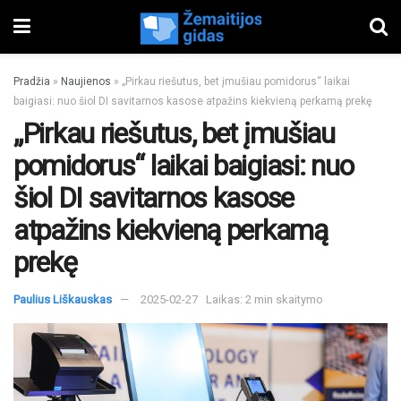
Pradžia
»
Naujienos
»
„Pirkau riešutus, bet įmušiau pomidorus“ laikai
baigiasi: nuo šiol DI savitarnos kasose atpažins kiekvieną perkamą prekę
„Pirkau riešutus, bet įmušiau
pomidorus“ laikai baigiasi: nuo
šiol DI savitarnos kasose
atpažins kiekvieną perkamą
prekę
Paulius Liškauskas
2025-02-27
Laikas: 2 min skaitymo