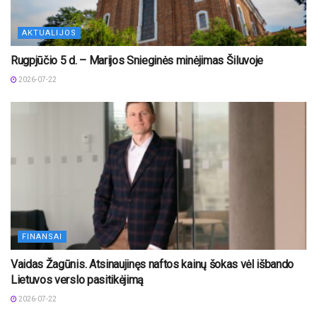
AKTUALIJOS
Rugpjūčio 5 d. – Marijos Snieginės minėjimas Šiluvoje
2026-07-22
FINANSAI
Vaidas Žagūnis. Atsinaujinęs naftos kainų šokas vėl išbando
Lietuvos verslo pasitikėjimą
2026-07-22