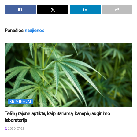
Panašios
naujienos
KRIMINALAI
Telšių rajone aptikta, kaip įtariama, kanapių auginimo
laboratorija
2026-07-29