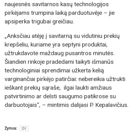
naujesnės savitarnos kasų technologijos
pirkėjams trumpina laiką parduotuvėje – jie
apsiperka trigubai greičiau.
„Anksčiau atėję į savitarną su vidutiniu prekių
krepšeliu, kuriame yra septyni produktai,
užtrukdavote maždaug pusantros minutės.
Šiandien rinkoje pradedami taikyti išmanūs
technologiniai sprendimai užkerta kelią
varginančiai pirkėjo patirčiai: nebereikia užtrukti
ieškant prekių sąraše, ilgai laukti amžiaus
patvirtinimo ar delsti saugumo patikrose su
darbuotojais“, – mintimis dalijasi P. Kepalavičius.
Žymos:
DI