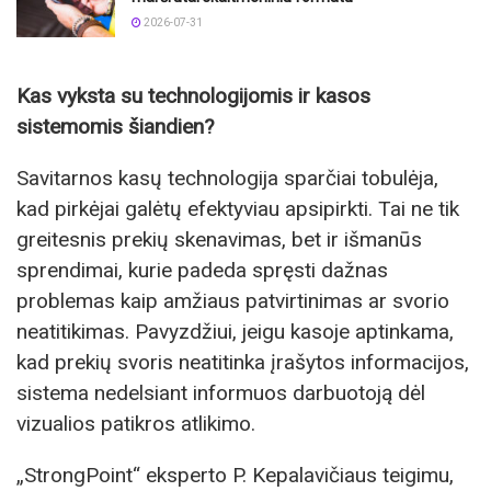
2026-07-31
Kas vyksta su technologijomis ir kasos
sistemomis šiandien?
Savitarnos kasų technologija sparčiai tobulėja,
kad pirkėjai galėtų efektyviau apsipirkti. Tai ne tik
greitesnis prekių skenavimas, bet ir išmanūs
sprendimai, kurie padeda spręsti dažnas
problemas kaip amžiaus patvirtinimas ar svorio
neatitikimas. Pavyzdžiui, jeigu kasoje aptinkama,
kad prekių svoris neatitinka įrašytos informacijos,
sistema nedelsiant informuos darbuotoją dėl
vizualios patikros atlikimo.
„StrongPoint“ eksperto P. Kepalavičiaus teigimu,