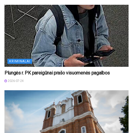
KRIMINALAI
Plungės r. PK pareigūnai prašo visuomenės pagalbos
2026-07-24