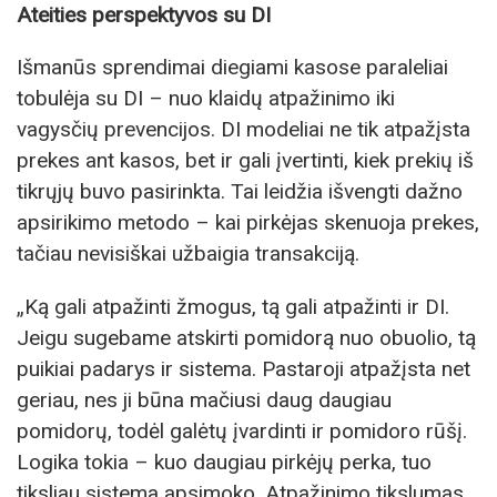
Ateities perspektyvos su DI
Išmanūs sprendimai diegiami kasose paraleliai
tobulėja su DI – nuo klaidų atpažinimo iki
vagysčių prevencijos. DI modeliai ne tik atpažįsta
prekes ant kasos, bet ir gali įvertinti, kiek prekių iš
tikrųjų buvo pasirinkta. Tai leidžia išvengti dažno
apsirikimo metodo – kai pirkėjas skenuoja prekes,
tačiau nevisiškai užbaigia transakciją.
„Ką gali atpažinti žmogus, tą gali atpažinti ir DI.
Jeigu sugebame atskirti pomidorą nuo obuolio, tą
puikiai padarys ir sistema. Pastaroji atpažįsta net
geriau, nes ji būna mačiusi daug daugiau
pomidorų, todėl galėtų įvardinti ir pomidoro rūšį.
Logika tokia – kuo daugiau pirkėjų perka, tuo
tiksliau sistema apsimoko. Atpažinimo tikslumas