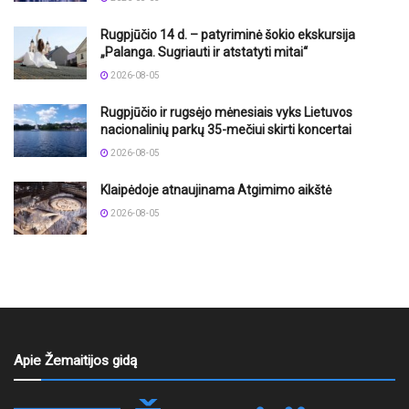
Rugpjūčio 14 d. – patyriminė šokio ekskursija
„Palanga. Sugriauti ir atstatyti mitai“
2026-08-05
Rugpjūčio ir rugsėjo mėnesiais vyks Lietuvos
nacionalinių parkų 35-mečiui skirti koncertai
2026-08-05
Klaipėdoje atnaujinama Atgimimo aikštė
2026-08-05
Apie Žemaitijos gidą