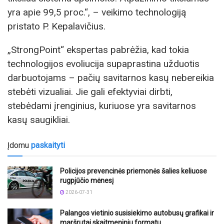
yra apie 99,5 proc.“, – veikimo technologiją
pristato P. Kepalavičius.
„StrongPoint“ ekspertas pabrėžia, kad tokia
technologijos evoliucija supaprastina užduotis
darbuotojams – pačių savitarnos kasų nebereikia
stebėti vizualiai. Jie gali efektyviai dirbti,
stebėdami įrenginius, kuriuose yra savitarnos
kasų saugikliai.
Įdomu
paskaityti
Policijos prevencinės priemonės šalies keliuose
rugpjūčio mėnesį
2026-07-31
Palangos vietinio susisiekimo autobusų grafikai ir
maršrutai skaitmeniniu formatu