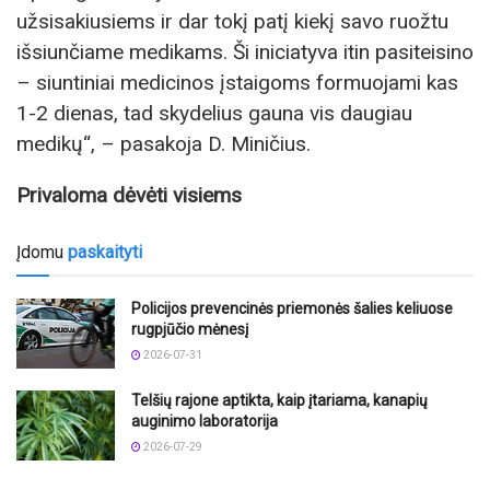
užsisakiusiems ir dar tokį patį kiekį savo ruožtu
išsiunčiame medikams. Ši iniciatyva itin pasiteisino
– siuntiniai medicinos įstaigoms formuojami kas
1-2 dienas, tad skydelius gauna vis daugiau
medikų“, – pasakoja D. Miničius.
Privaloma dėvėti visiems
Įdomu
paskaityti
Policijos prevencinės priemonės šalies keliuose
rugpjūčio mėnesį
2026-07-31
Telšių rajone aptikta, kaip įtariama, kanapių
auginimo laboratorija
2026-07-29