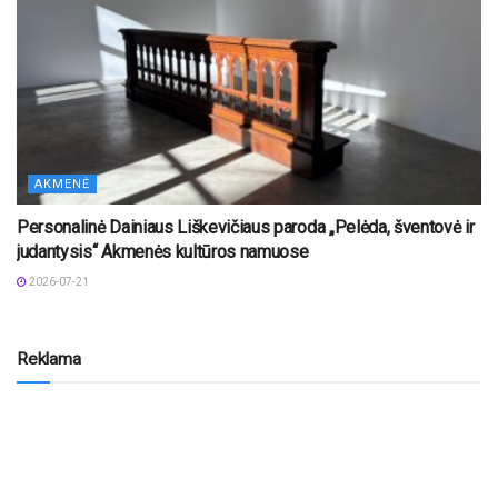
AKMENĖ
Personalinė Dainiaus Liškevičiaus paroda „Pelėda, šventovė ir
judantysis“ Akmenės kultūros namuose
2026-07-21
Reklama