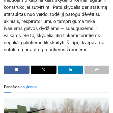
naudojamo kaip lankelis skydelio formai išgauti ir
konstrukcijai sutvirtinti. Pats skydelis per atstumą
atitrauktas nuo veido, todėl jį patogu dėvėti su
akiniais, respiratoriumi, o tampri guma tinka
įvairiems galvos dydžiams – suaugusiems ir
vaikams. Be to, skydeliai itin tinkami turintiems
negalią, galintiems tik skaityti iš lūpų, kvėpavimo
sutrikimų ar astmą turintiems žmonėms.
Panašios
naujienos