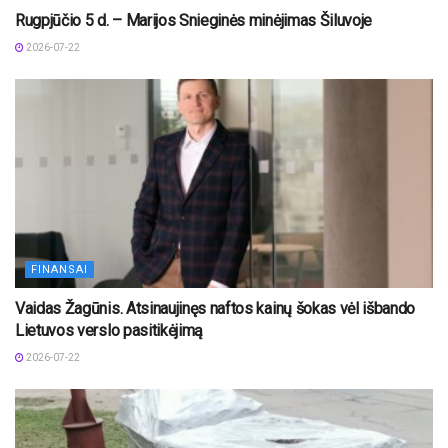
Rugpjūčio 5 d. – Marijos Snieginės minėjimas Šiluvoje
2026-07-22
FINANSAI
Vaidas Žagūnis. Atsinaujinęs naftos kainų šokas vėl išbando
Lietuvos verslo pasitikėjimą
2026-07-22