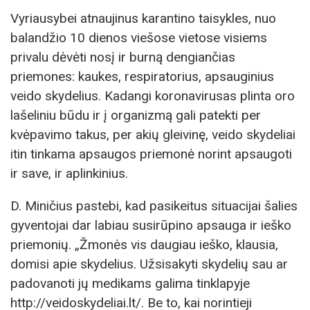
Vyriausybei atnaujinus karantino taisykles, nuo
balandžio 10 dienos viešose vietose visiems
privalu dėvėti nosį ir burną dengiančias
priemones: kaukes, respiratorius, apsauginius
veido skydelius. Kadangi koronavirusas plinta oro
lašeliniu būdu ir į organizmą gali patekti per
kvėpavimo takus, per akių gleivinę, veido skydeliai
itin tinkama apsaugos priemonė norint apsaugoti
ir save, ir aplinkinius.
D. Miničius pastebi, kad pasikeitus situacijai šalies
gyventojai dar labiau susirūpino apsauga ir ieško
priemonių. „Žmonės vis daugiau ieško, klausia,
domisi apie skydelius. Užsisakyti skydelių sau ar
padovanoti jų medikams galima tinklapyje
http://veidoskydeliai.lt/. Be to, kai norintieji