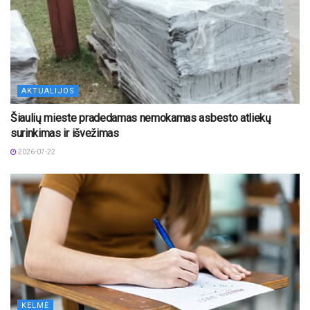
AKTUALIJOS
Šiaulių mieste pradedamas nemokamas asbesto atliekų
surinkimas ir išvežimas
2026-07-22
KELMĖ