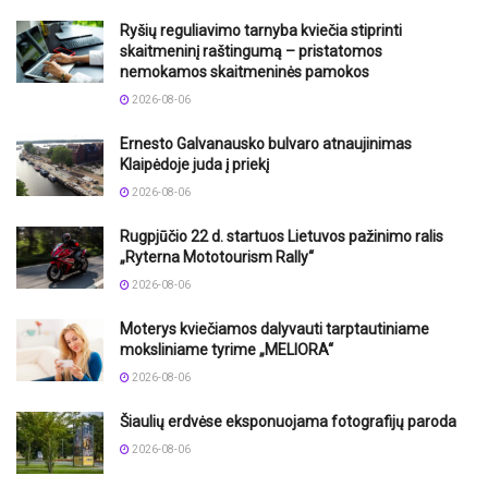
Ryšių reguliavimo tarnyba kviečia stiprinti
skaitmeninį raštingumą – pristatomos
nemokamos skaitmeninės pamokos
2026-08-06
Ernesto Galvanausko bulvaro atnaujinimas
Klaipėdoje juda į priekį
2026-08-06
Rugpjūčio 22 d. startuos Lietuvos pažinimo ralis
„Ryterna Mototourism Rally“
2026-08-06
Moterys kviečiamos dalyvauti tarptautiniame
moksliniame tyrime „MELIORA“
2026-08-06
Šiaulių erdvėse eksponuojama fotografijų paroda
2026-08-06