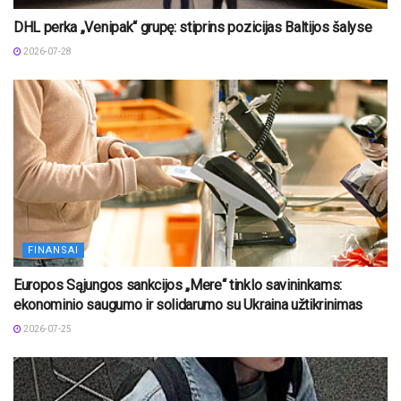
DHL perka „Venipak“ grupę: stiprins pozicijas Baltijos šalyse
2026-07-28
FINANSAI
Europos Sąjungos sankcijos „Mere“ tinklo savininkams:
ekonominio saugumo ir solidarumo su Ukraina užtikrinimas
2026-07-25