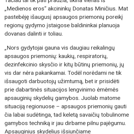
Tačiau tai tik pati pradžia, tikina vienas iš
„Medienos eros“ akcininkų Donatas Miničius. Mat
pastebėję išaugusį apsaugos priemonių poreikį
regionų gydymo įstaigose baldininkai planuoja
dovanas dalinti ir toliau.
„Nors gydytojai gauna vis daugiau reikalingų
apsaugos priemonių: kaukių, respiratorių,
dezinfekcinio skysčio ir kitų būtinų priemonių, jų
vis dar nėra pakankamai. Todėl norėdami ne tik
išsaugoti darbuotojų užimtumą, bet ir prisidėti
prie dabartinės situacijos lengvinimo ėmėmės
apsauginių skydelių gamybos. Juolab matome
situaciją regionuose – apsaugos priemonių gauti
čia labai sudėtinga, tad keletą savaičių tobulinome
gamybos techniką ir jau dirbame pilnu pajėgumu.
Apsauginius skydelius išsiunčiame