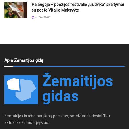
Palangoje – poezijos festivalio „Liudvika“ skaitymai
su poete Vitalija Maksvyte
2026-08-06
Apie Žemaitijos gidą
Žemaitijos krašto naujienų portalas, pateikiantis tiesiai Tau
aktualias žinias ir įvykius.