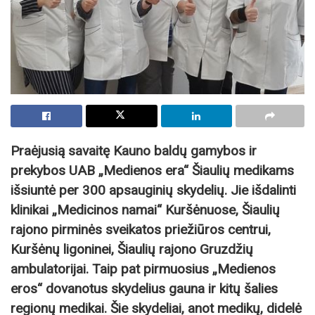
Praėjusią savaitę Kauno baldų gamybos ir
prekybos UAB „Medienos era“ Šiaulių medikams
išsiuntė per 300 apsauginių skydelių. Jie išdalinti
klinikai „Medicinos namai“ Kuršėnuose, Šiaulių
rajono pirminės sveikatos priežiūros centrui,
Kuršėnų ligoninei, Šiaulių rajono Gruzdžių
ambulatorijai. Taip pat pirmuosius „Medienos
eros“ dovanotus skydelius gauna ir kitų šalies
regionų medikai. Šie skydeliai, anot medikų, didelė