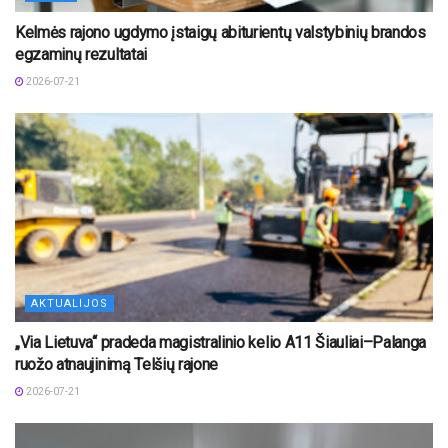
Kelmės rajono ugdymo įstaigų abiturientų valstybinių brandos
egzaminų rezultatai
2026-07-21
AKTUALIJOS
„Via Lietuva“ pradeda magistralinio kelio A11 Šiauliai–Palanga
ruožo atnaujinimą Telšių rajone
2026-07-21