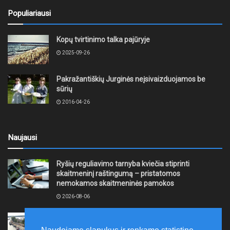
Populiariausi
Kopų tvirtinimo talka pajūryje
2025-09-26
Pakražantiškių Jurginės neįsivaizduojamos be
sūrių
2016-04-26
Naujausi
Ryšių reguliavimo tarnyba kviečia stiprinti
skaitmeninį raštingumą – pristatomos
nemokamos skaitmeninės pamokos
2026-08-06
Ernesto Galvanausko bulvaro atnaujinimas
Klaipėdoje juda į priekį