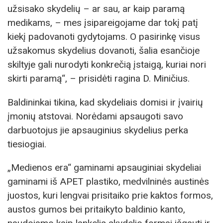
užsisako skydelių – ar sau, ar kaip paramą
medikams, – mes įsipareigojame dar tokį patį
kiekį padovanoti gydytojams. O pasirinkę visus
užsakomus skydelius dovanoti, šalia esančioje
skiltyje gali nurodyti konkrečią įstaigą, kuriai nori
skirti paramą“, – prisidėti ragina D. Miničius.
Baldininkai tikina, kad skydeliais domisi ir įvairių
įmonių atstovai. Norėdami apsaugoti savo
darbuotojus jie apsauginius skydelius perka
tiesiogiai.
„Medienos era“ gaminami apsauginiai skydeliai
gaminami iš APET plastiko, medvilninės austinės
juostos, kuri lengvai prisitaiko prie kaktos formos,
austos gumos bei pritaikyto baldinio kanto,