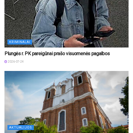
KRIMINALAI
Plungės r. PK pareigūnai prašo visuomenės pagalbos
2026-07-24
AKTUALIJOS