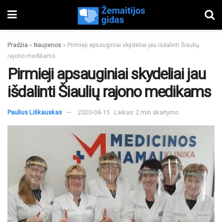
Pradžia
»
Naujienos
»
Pirmieji apsauginiai skydeliai jau išdalinti Šiaulių
rajono medikams
Pirmieji apsauginiai skydeliai jau
išdalinti Šiaulių rajono medikams
Paulius Liškauskas
2020-04-15
Laikas: 2 min skaitymo