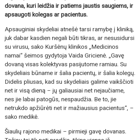
dovana, kuri leidžia ir patiems jaustis saugiems, ir
apsaugoti kolegas ar pacientus.
Apsauginiai skydeliai atnešė tarsi ramybę į kliniką,
juk dabar kasdien negali būti tikras, ar nesusidursi
su virusu, sako Kuršėnų klinikos „Medicinos
namai“ šeimos gydytoja Vaida Gricienė. „Gavę
dovaną visas kolektyvas pasijutome ramiau. Su
skydeliais būname ir šalia pacientų, ir šalia kolegų.
Didelis pliusas, kad su skydeliais galime vaikščioti
net ir visą dieną – jų galiausiai net nejaučiame,
nes jie labai patogūs, nespaudžia. Be to, jie
netrukdo apžiūrėti net ir mažiausius pacientus“, –
sako medikė.
Šiaulių rajono medikai – pirmieji gavę dovanas.